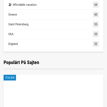
🏖 Affordable vacation
64
Greece
60
Saint Petersburg
55
USA
55
England
52
Populärt På Sajten
ITALIEN