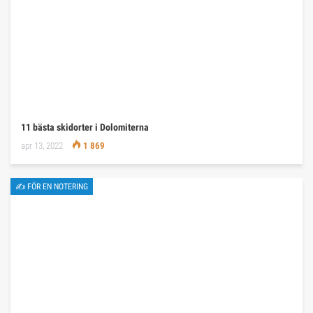
11 bästa skidorter i Dolomiterna
apr 13, 2022
1 869
✍ FÖR EN NOTERING