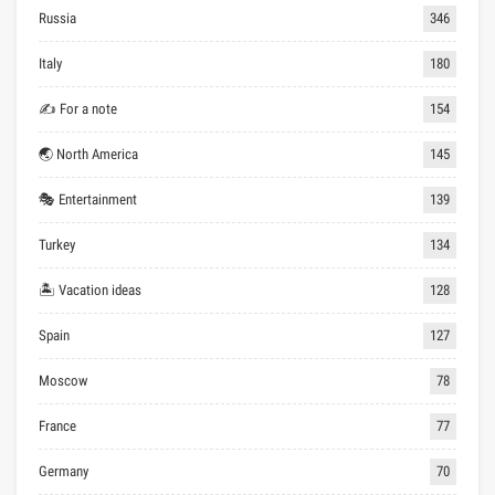
Russia
346
Italy
180
✍ For a note
154
🌏 North America
145
🎭 Entertainment
139
Turkey
134
🏝 Vacation ideas
128
Spain
127
Moscow
78
France
77
Germany
70