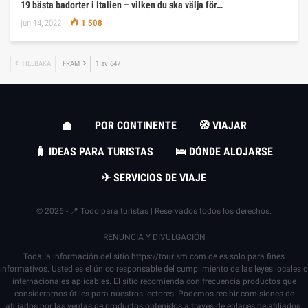
19 bästa badorter i Italien – vilken du ska välja för…
jun 14, 2022
1 508
TILLBAKA
FRAM
1 av 647
POR CONTINENTE
🧭 VIAJAR
🧳 IDEAS PARA TURISTAS
🛌 DÓNDE ALOJARSE
✈ SERVICIOS DE VIAJE
© 2026 - 📍 Todo para turistas | Reservados todos los derechos.
RENUNCIA Y DIVULGACIÓN
Toda la información del sitio
https://tourism.com.de
es solo para fines
informativos. Usted es el único responsable del cumplimiento de las leyes locales o
internacionales aplicables. El sitio recomienda con frecuencia productos que
consideramos útiles para nuestros lectores. Podemos recibir comisiones de
afiliados por las ventas de productos obtenidos a través de enlaces de afiliados.