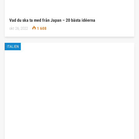
Vad du ska ta med från Japan – 20 bästa idéerna
okt 26, 2022
1 608
ITALIEN