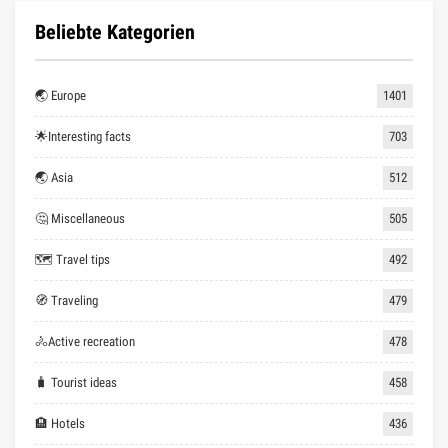
Beliebte Kategorien
🌏 Europe
1401
🌟Interesting facts
703
🌏 Asia
512
🤔 Miscellaneous
505
🗺 Travel tips
492
🧭 Traveling
479
🚴Active recreation
478
🧳 Tourist ideas
458
🏨 Hotels
436