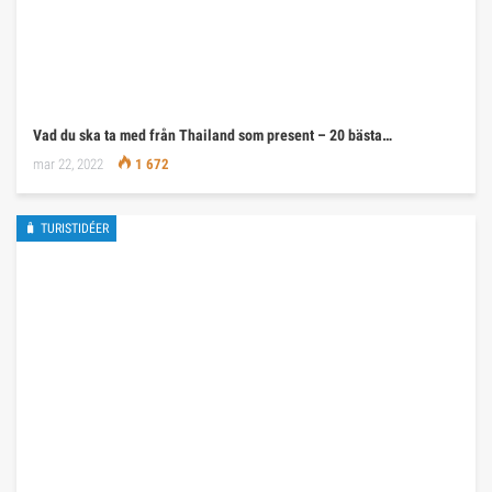
Vad du ska ta med från Thailand som present – 20 bästa…
mar 22, 2022
1 672
🧳 TURISTIDÉER