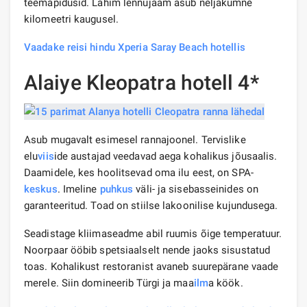
teemapidusid. Lähim lennujaam asub neljakümne
kilomeetri kaugusel.
Vaadake reisi hindu Xperia Saray Beach hotellis
Alaiye Kleopatra hotell 4*
Asub mugavalt esimesel rannajoonel. Tervislike
elu
viis
ide austajad veedavad aega kohalikus jõusaalis.
Daamidele, kes hoolitsevad oma ilu eest, on SPA-
keskus
. Imeline
puhkus
väli- ja sisebasseinides on
garanteeritud. Toad on stiilse lakoonilise kujundusega.
Seadistage kliimaseadme abil ruumis õige temperatuur.
Noorpaar ööbib spetsiaalselt nende jaoks sisustatud
toas. Kohalikust restoranist avaneb suurepärane vaade
merele. Siin domineerib Türgi ja maa
ilm
a köök.