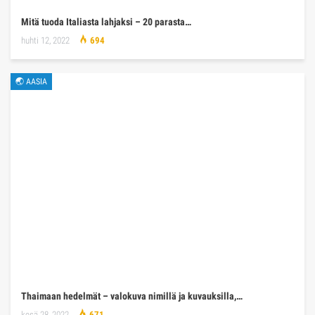
Mitä tuoda Italiasta lahjaksi – 20 parasta…
huhti 12, 2022
694
🌏 AASIA
Thaimaan hedelmät – valokuva nimillä ja kuvauksilla,…
kesä 28, 2022
671