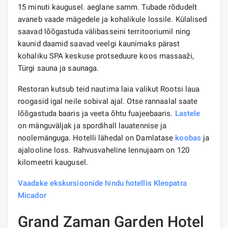
15 minuti kaugusel. aeglane samm. Tubade rõdudelt
avaneb vaade mägedele ja kohalikule lossile. Külalised
saavad lõõgastuda välibasseini territooriumil ning
kaunid daamid saavad veelgi kaunimaks pärast
kohaliku SPA keskuse protseduure koos massaaži,
Türgi sauna ja saunaga.
Restoran kutsub teid nautima laia valikut Rootsi laua
roogasid igal neile sobival ajal. Otse rannaalal saate
lõõgastuda baaris ja veeta õhtu fuajeebaaris.
Lastele
on mänguväljak ja spordihall lauatennise ja
noolemänguga. Hotelli lähedal on Damlatase
koobas
ja
ajalooline loss. Rahvusvaheline lennujaam on 120
kilomeetri kaugusel.
Vaadake ekskursioonide hindu hotellis Kleopatra
Micador
Grand Zaman Garden Hotel