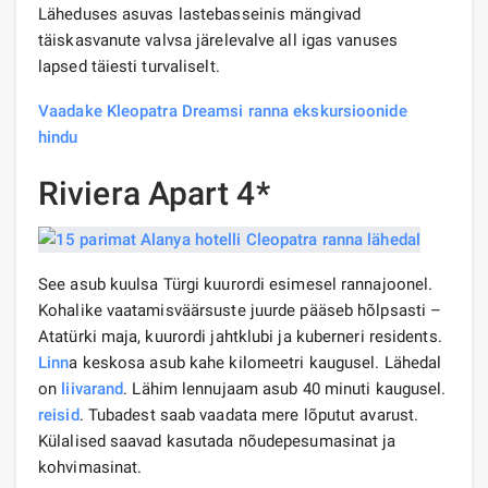
Läheduses asuvas lastebasseinis mängivad
täiskasvanute valvsa järelevalve all igas vanuses
lapsed täiesti turvaliselt.
Vaadake Kleopatra Dreamsi ranna ekskursioonide
hindu
Riviera Apart 4*
See asub kuulsa Türgi kuurordi esimesel rannajoonel.
Kohalike vaatamisväärsuste juurde pääseb hõlpsasti –
Atatürki maja, kuurordi jahtklubi ja kuberneri residents.
Linn
a keskosa asub kahe kilomeetri kaugusel. Lähedal
on
liivarand
. Lähim lennujaam asub 40 minuti kaugusel.
reisid
. Tubadest saab vaadata mere lõputut avarust.
Külalised saavad kasutada nõudepesumasinat ja
kohvimasinat.