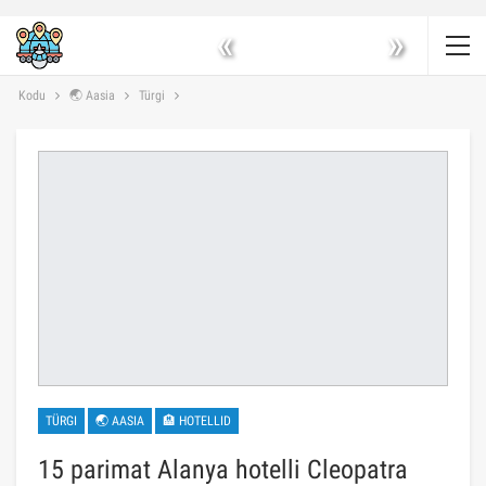
«
»
Kodu
🌏 Aasia
Türgi
TÜRGI
🌏 AASIA
🏨 HOTELLID
15 parimat Alanya hotelli Cleopatra