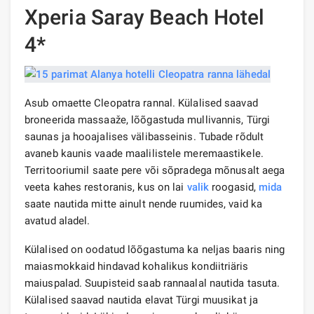
Xperia Saray Beach Hotel
4*
Asub omaette Cleopatra rannal. Külalised saavad
broneerida massaaže, lõõgastuda mullivannis, Türgi
saunas ja hooajalises välibasseinis. Tubade rõdult
avaneb kaunis vaade maalilistele meremaastikele.
Territooriumil saate pere või sõpradega mõnusalt aega
veeta kahes restoranis, kus on lai
valik
roogasid,
mida
saate nautida mitte ainult nende ruumides, vaid ka
avatud aladel.
Külalised on oodatud lõõgastuma ka neljas baaris ning
maiasmokkaid hindavad kohalikus kondiitriäris
maiuspalad. Suupisteid saab rannaalal nautida tasuta.
Külalised saavad nautida elavat Türgi muusikat ja