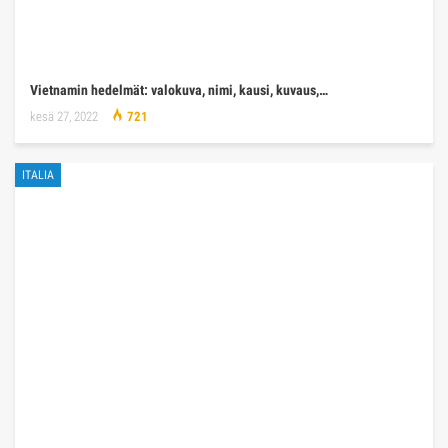
Vietnamin hedelmät: valokuva, nimi, kausi, kuvaus,…
kesä 27, 2022
721
ITALIA