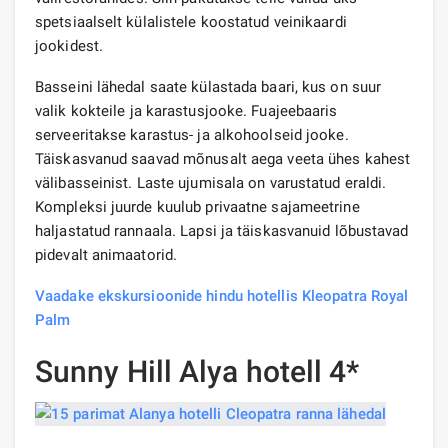
spetsiaalselt külalistele koostatud veinikaardi
jookidest.
Basseini lähedal saate külastada baari, kus on suur
valik kokteile ja karastusjooke. Fuajeebaaris
serveeritakse karastus- ja alkohoolseid jooke.
Täiskasvanud saavad mõnusalt aega veeta ühes kahest
välibasseinist. Laste ujumisala on varustatud eraldi.
Kompleksi juurde kuulub privaatne sajameetrine
haljastatud rannaala. Lapsi ja täiskasvanuid lõbustavad
pidevalt animaatorid.
Vaadake ekskursioonide hindu hotellis Kleopatra Royal
Palm
Sunny Hill Alya hotell 4*