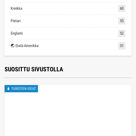
Kreikka
60
Pietari
55
Englanti
52
🌏 Etelä-Amerikka
51
SUOSITTU SIVUSTOLLA
🧳 TURISTIEN IDEAT