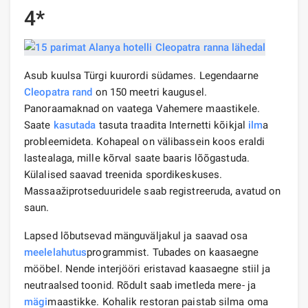
4*
Asub kuulsa Türgi kuurordi südames. Legendaarne
Cleopatra rand
on 150 meetri kaugusel.
Panoraamaknad on vaatega Vahemere maastikele.
Saate
kasutada
tasuta traadita Internetti kõikjal
ilm
a
probleemideta. Kohapeal on välibassein koos eraldi
lastealaga, mille kõrval saate baaris lõõgastuda.
Külalised saavad treenida spordikeskuses.
Massaažiprotseduuridele saab registreeruda, avatud on
saun.
Lapsed lõbutsevad mänguväljakul ja saavad osa
meelelahutus
programmist. Tubades on kaasaegne
mööbel. Nende interjööri eristavad kaasaegne stiil ja
neutraalsed toonid. Rõdult saab imetleda mere- ja
mägi
maastikke. Kohalik restoran paistab silma oma