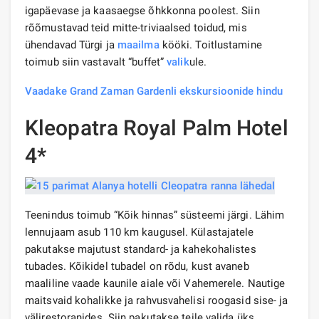
igapäevase ja kaasaegse õhkkonna poolest. Siin
rõõmustavad teid mitte-triviaalsed toidud, mis
ühendavad Türgi ja
maailma
kööki. Toitlustamine
toimub siin vastavalt “buffet”
valik
ule.
Vaadake Grand Zaman Gardenli ekskursioonide hindu
Kleopatra Royal Palm Hotel
4*
Teenindus toimub “Kõik hinnas” süsteemi järgi. Lähim
lennujaam asub 110 km kaugusel. Külastajatele
pakutakse majutust standard- ja kahekohalistes
tubades. Kõikidel tubadel on rõdu, kust avaneb
maaliline vaade kaunile aiale või Vahemerele. Nautige
maitsvaid kohalikke ja rahvusvahelisi roogasid sise- ja
välirestoranides. Siin pakutakse teile valida üks