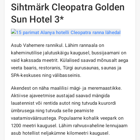
Sihtmärk Cleopatra Golden
Sun Hotel 3*
Asub Vahemere rannikul. Lähim rannaala on
kaheminutilise jalutuskäigu kaugusel, bussijaamani on
vaid kakssada meetrit. Külalised saavad mõnusalt aega
veeta baaris, restoranis, Türgi aurusaunas, saunas ja
SPA-keskuses ning välibasseinis.
Akendest on näha maalilisi mägi- ja meremaastikke.
Aktiivse ajaveetmise austajad saavad mängida
lauatennist või rentida autot ning tutvuda kuurordi
ümbrusega ning tutvuda selle peamiste
vaatamisväärsustega. Populaarne kohalik veepark on
1200 meetri kaugusel. Lähim rahvusvaheline lennujaam
asub hotellist neljakümne kilomeetri kaugusel.