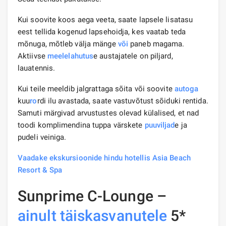
Kui soovite koos aega veeta, saate lapsele lisatasu
eest tellida kogenud lapsehoidja, kes vaatab teda
mõnuga, mõtleb välja mänge
või
paneb magama.
Aktiivse
meelelahutus
e austajatele on piljard,
lauatennis.
Kui teile meeldib jalgrattaga sõita või soovite
autoga
kuu
ro
rdi ilu avastada, saate vastuvõtust sõiduki rentida.
Samuti märgivad arvustustes olevad külalised, et nad
toodi komplimendina tuppa värskete
puuviljad
e ja
pudeli veiniga.
Vaadake ekskursioonide hindu hotellis Asia Beach
Resort & Spa
Sunprime C-Lounge –
ainult täiskasvanutele
5*