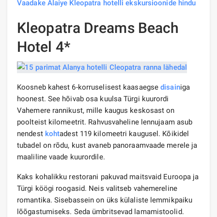
Vaadake Alaiye Kleopatra hotelli ekskursioonide hindu
Kleopatra Dreams Beach
Hotel 4*
Koosneb kahest 6-korruselisest kaasaegse
disain
iga
hoonest. See hõivab osa kuulsa Türgi kuurordi
Vahemere rannikust, mille kaugus keskosast on
poolteist kilomeetrit. Rahvusvaheline lennujaam asub
nendest
koht
adest 119 kilomeetri kaugusel. Kõikidel
tubadel on rõdu, kust avaneb panoraamvaade merele ja
maaliline vaade kuurordile.
Kaks kohalikku restorani pakuvad maitsvaid Euroopa ja
Türgi köögi roogasid. Neis valitseb vahemereline
romantika. Sisebassein on üks külaliste lemmikpaiku
lõõgastumiseks. Seda ümbritsevad lamamistoolid.