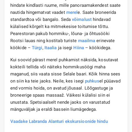
hindate kindlasti ruume, mille panoraamakendest saate
nautida hingematvat vaadet
merel
e. Saate broneerida
standardtoa või bangalo. Seda
võimalust
hindavad
külalised kõrgelt ka mitmekesise toitumise tõttu.
Pearestoran pakub hommiku-, lõuna- ja õhtusööki
Rootsi lauas ning kostitab turiste
maailma
erinevate
köökide –
Türgi
,
Itaalia
ja isegi
Hiina
– köökidega.
Kui soovid pärast merel puhkamist näksida, kosutavat
kokteili tellida või näiteks hommikusöögi maha
maganud, siis vaata sisse Selale baari. Kõik hinna sees
on siin ka teie jaoks. Neile, kes isegi
puhkus
el püüavad
end vormis hoida, on avatud jõusaal. Lõõgastuge ja
broneerige spaas massaaž. Väikesi külalisi siin ei
unustata. Spetsiaalselt nende jaoks on varustatud
mänguväljak ja eraldi bassein liumägedega.
Vaadake Labranda Alanturi ekskursioonide hindu