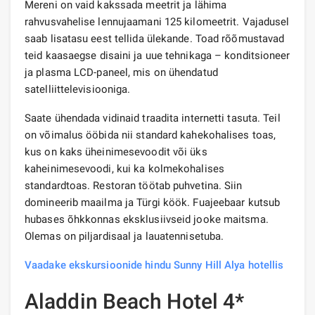
Mereni on vaid kakssada meetrit ja lähima
rahvusvahelise lennujaamani 125 kilomeetrit. Vajadusel
saab lisatasu eest tellida ülekande. Toad rõõmustavad
teid kaasaegse disaini ja uue tehnikaga – konditsioneer
ja plasma LCD-paneel, mis on ühendatud
satelliittelevisiooniga.
Saate ühendada vidinaid traadita internetti tasuta. Teil
on võimalus ööbida nii standard kahekohalises toas,
kus on kaks üheinimesevoodit või üks
kaheinimesevoodi, kui ka kolmekohalises
standardtoas. Restoran töötab puhvetina. Siin
domineerib maailma ja Türgi köök. Fuajeebaar kutsub
hubases õhkkonnas eksklusiivseid jooke maitsma.
Olemas on piljardisaal ja lauatennisetuba.
Vaadake ekskursioonide hindu Sunny Hill Alya hotellis
Aladdin Beach Hotel 4*