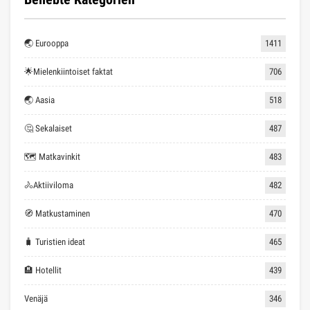
🌏 Eurooppa
1411
🌟Mielenkiintoiset faktat
706
🌏 Aasia
518
🤔 Sekalaiset
487
🗺 Matkavinkit
483
🚴Aktiiviloma
482
🧭 Matkustaminen
470
🧳 Turistien ideat
465
🏨 Hotellit
439
Venäjä
346