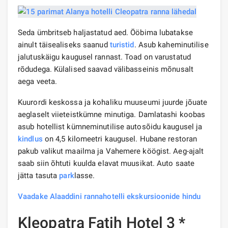
Seda ümbritseb haljastatud aed. Ööbima lubatakse
ainult täisealiseks saanud
turistid
. Asub kaheminutilise
jalutuskäigu kaugusel rannast. Toad on varustatud
rõdudega. Külalised saavad välibasseinis mõnusalt
aega veeta.
Kuurordi keskossa ja kohaliku muuseumi juurde jõuate
aeglaselt viieteistkümne minutiga. Damlatashi koobas
asub hotellist kümneminutilise autosõidu kaugusel ja
kindlus
on 4,5 kilomeetri kaugusel. Hubane restoran
pakub valikut maailma ja Vahemere köögist. Aeg-ajalt
saab siin õhtuti kuulda elavat muusikat. Auto saate
jätta tasuta
park
lasse.
Vaadake Alaaddini rannahotelli ekskursioonide hindu
Kleopatra Fatih Hotel 3 *