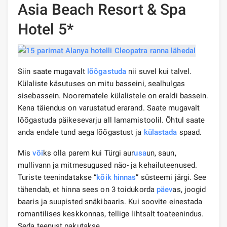
Asia Beach Resort & Spa
Hotel 5*
Siin saate mugavalt
lõõgastuda
nii suvel kui talvel.
Külaliste käsutuses on mitu basseini, sealhulgas
sisebassein. Noorematele külalistele on eraldi bassein.
Kena täiendus on varustatud erarand. Saate mugavalt
lõõgastuda päikesevarju all lamamistoolil. Õhtul saate
anda endale tund aega lõõgastust ja
külastada
spaad.
Mis
või
ks olla parem kui Türgi aur
usa
un, saun,
mullivann ja mitmesugused näo- ja kehailuteenused.
Turiste teenindatakse “
kõik hinnas
” süsteemi järgi. See
tähendab, et hinna sees on 3 toidukorda
päev
as, joogid
baaris ja suupisted snäkibaaris. Kui soovite einestada
romantilises keskkonnas, tellige lihtsalt toateenindus.
Seda teenust pakutakse.