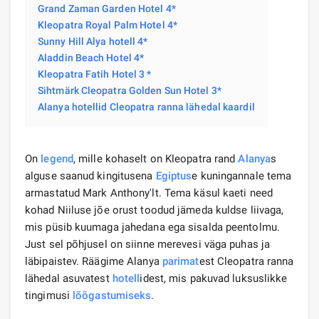
Grand Zaman Garden Hotel 4*
Kleopatra Royal Palm Hotel 4*
Sunny Hill Alya hotell 4*
Aladdin Beach Hotel 4*
Kleopatra Fatih Hotel 3 *
Sihtmärk Cleopatra Golden Sun Hotel 3*
Alanya hotellid Cleopatra ranna lähedal kaardil
On
legend
, mille kohaselt on Kleopatra rand
Alanya
s
alguse saanud kingitusena
Egiptus
e kuningannale tema
armastatud Mark Anthony'lt. Tema käsul kaeti need
kohad Niiluse jõe orust toodud jämeda kuldse liivaga,
mis püsib kuumaga jahedana ega sisalda peentolmu.
Just sel põhjusel on siinne merevesi väga puhas ja
läbipaistev. Räägime Alanya
parimat
est Cleopatra ranna
lähedal asuvatest
hotell
idest, mis pakuvad luksuslikke
tingimusi
lõõgastumiseks
.