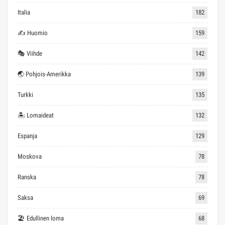
Italia
182
✍ Huomio
159
🎭 Viihde
142
🌏 Pohjois-Amerikka
139
Turkki
135
🏝 Lomaideat
132
Espanja
129
Moskova
78
Ranska
78
Saksa
69
🏖 Edullinen loma
68