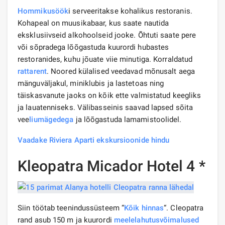
Hommikusöök
i serveeritakse kohalikus restoranis.
Kohapeal on muusikabaar, kus saate nautida
eksklusiivseid alkohoolseid jooke. Õhtuti saate pere
või sõpradega lõõgastuda kuurordi hubastes
restoranides, kuhu jõuate viie minutiga. Korraldatud
rattarent
. Noored külalised veedavad mõnusalt aega
mänguväljakul, miniklubis ja lastetoas ning
täiskasvanute jaoks on kõik ette valmistatud keegliks
ja lauatenniseks. Välibasseinis saavad lapsed sõita
vee
liumägedega
ja lõõgastuda lamamistoolidel.
Vaadake Riviera Aparti ekskursioonide hindu
Kleopatra Micador Hotel 4 *
Siin töötab teenindussüsteem “
Kõik hinnas
“. Cleopatra
rand asub 150 m ja kuurordi
meelelahutus
võimalused