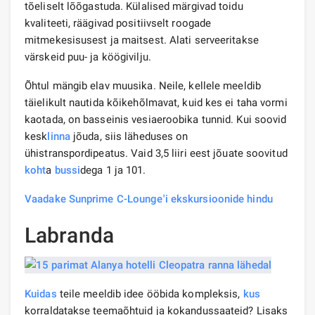
tõeliselt lõõgastuda. Külalised märgivad toidu
kvaliteeti, räägivad positiivselt roogade
mitmekesisusest ja maitsest. Alati serveeritakse
värskeid puu- ja köögivilju.
Õhtul mängib elav muusika. Neile, kellele meeldib
täielikult nautida kõikehõlmavat, kuid kes ei taha vormi
kaotada, on basseinis vesiaeroobika tunnid. Kui soovid
kesk
linna
jõuda, siis läheduses on
ühistranspordipeatus. Vaid 3,5 liiri eest jõuate soovitud
koht
a
bussi
dega 1 ja 101.
Vaadake Sunprime C-Lounge'i ekskursioonide hindu
Labranda
Kuidas
teile meeldib idee ööbida kompleksis,
kus
korraldatakse teemaõhtuid ja kokandussaateid? Lisaks