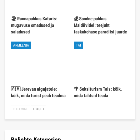
🏖️ Rannapuhkus Kataris:
💰 Soodne puhkus
mugavuse omadused ja
Maldiividel: teejuht
saladused
taskukohase paradiisi juurde
ARMEENIA
TAI
🇦🇲 Jerevan algajatele:
🌴 Seksiturism Tais: kõik,
kõik, mida turist peab teadma
mida tahtsid teada
EELMINE
EDASI
Beliebte Kategorien