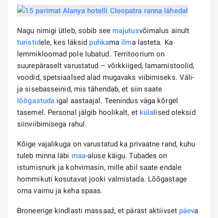
Nagu nimigi ütleb, sobib see
majutus
võimalus ainult
turistid
ele, kes läksid
puhka
ma
ilm
a lasteta. Ka
lemmikloomad pole lubatud. Territoorium on
suurepäraselt varustatud – võrkkiiged, lamamistoolid,
voodid, spetsiaalsed alad mugavaks viibimiseks. Väli-
ja sisebasseinid, mis tähendab, et siin saate
lõõgastuda
igal aastaajal. Teenindus väga kõrgel
tasemel. Personal jälgib hoolikalt, et
küla
lised oleksid
siinviibimisega rahul.
Kõige vajalikuga on varustatud ka privaatne rand, kuhu
tuleb minna läbi
maa
-aluse käigu. Tubades on
istumisnurk ja kohvimasin, mille abil saate endale
hommikuti kosutavat jooki valmistada. Lõõgastage
oma vaimu ja keha spaas.
Broneerige kindlasti massaaž, et pärast aktiivset
päev
a