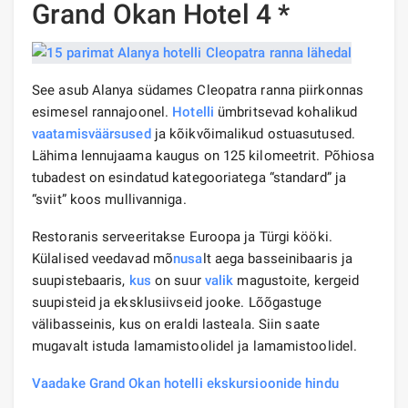
Grand Okan Hotel 4 *
See asub Alanya südames Cleopatra ranna piirkonnas
esimesel rannajoonel.
Hotelli
ümbritsevad kohalikud
vaatamisväärsused
ja kõikvõimalikud ostuasutused.
Lähima lennujaama kaugus on 125 kilomeetrit. Põhiosa
tubadest on esindatud kategooriatega “standard” ja
“sviit” koos mullivanniga.
Restoranis serveeritakse Euroopa ja Türgi kööki.
Külalised veedavad mõ
nusa
lt aega basseinibaaris ja
suupistebaaris,
kus
on suur
valik
magustoite, kergeid
suupisteid ja eksklusiivseid jooke. Lõõgastuge
välibasseinis, kus on eraldi lasteala. Siin saate
mugavalt istuda lamamistoolidel ja lamamistoolidel.
Vaadake Grand Okan hotelli ekskursioonide hindu