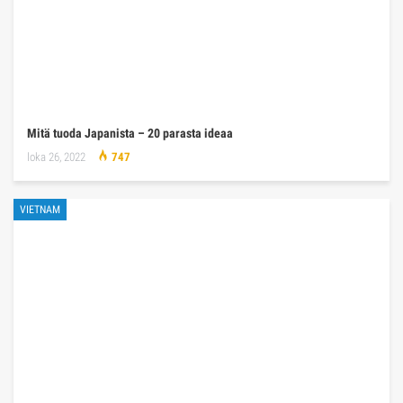
Mitä tuoda Japanista – 20 parasta ideaa
loka 26, 2022
747
VIETNAM