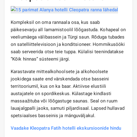
Kompleksil on oma rannaala osa, kus saab
päikesevarju all lamamistoolil lõõgastuda. Kohapeal on
veeliumäega välibassein ja Türgi saun. Rõduga tubades
on satelliittelevisioon ja konditsioneer. Hommikusööki
saab serveerida otse teie tuppa. Külalisi teenindatakse
“Kõik hinnas” süsteemi järgi.
Karastavate mittealkohoolsete ja alkohoolsete
jookidega saate end värskendada otse basseini
territooriumil, kus on ka baar. Aktiivse elustiili
austajatele on spordikeskus. Külastage kindlasti
massaažituba või lõõgastuge saunas. Seal on ruum
lauajalgpalli jaoks, samuti piljardisaal. Lapsed hullavad
spetsiaalses basseinis ja mänguväljakul.
Vaadake Kleopatra Fatih hotelli ekskursioonide hindu