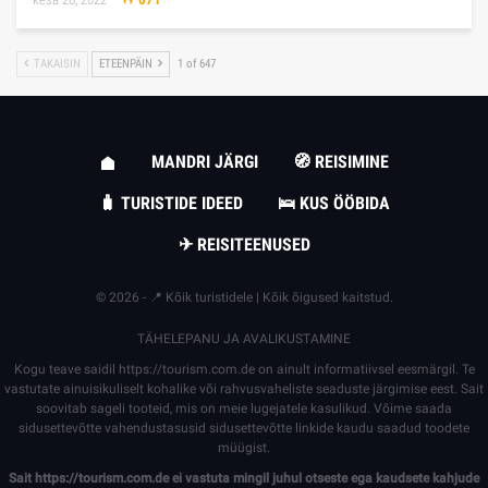
TAKAISIN
ETEENPÄIN
1 of 647
MANDRI JÄRGI
🧭 REISIMINE
🧳 TURISTIDE IDEED
🛌 KUS ÖÖBIDA
✈ REISITEENUSED
© 2026 - 📍 Kõik turistidele | Kõik õigused kaitstud.
TÄHELEPANU JA AVALIKUSTAMINE
Kogu teave saidil
https://tourism.com.de
on ainult informatiivsel eesmärgil. Te
vastutate ainuisikuliselt kohalike või rahvusvaheliste seaduste järgimise eest. Sait
soovitab sageli tooteid, mis on meie lugejatele kasulikud. Võime saada
sidusettevõtte vahendustasusid sidusettevõtte linkide kaudu saadud toodete
müügist.
Sait
https://tourism.com.de
ei vastuta mingil juhul otseste ega kaudsete kahjude