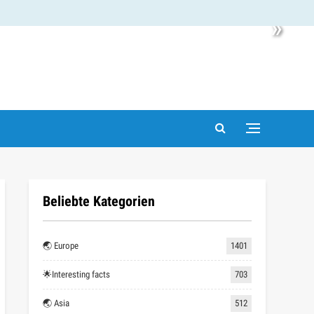
»
Beliebte Kategorien
🌏 Europe
1401
🌟Interesting facts
703
🌏 Asia
512