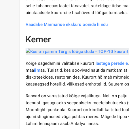
selle tuhandeaastastel tänavatel, sukelduge iidse r
ainulaadsele kuurordile lisahüvesid lõõgastumiseks.
Vaadake Marmarise ekskursioonide hindu
Kemer
Kõige sagedamini valitakse kuurort
lastega peredele
maa
ilm
as. Turistid, kes soovivad nautida matkamist
diskoteekides, restoranides. Kuurort hõlmab mitmeid 
kaasaegsed hotellid, väikesed erahotellid. Suurem os
Rannad on varustatud kõige vajalikuga. Neil on palj
teenust igasuguseks veepealseks meelelahutuseks (võ
Moonlighti puhkeala. Kuurort on kindlalt kaitstud tu
ujumistingimused väga puhtas meres. Mägede tippu v
Lähim lennujaam asub Antalya linnas.