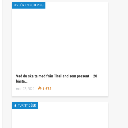
✍ FÖR EN NOTERING
Vad du ska ta med från Thailand som present – 20
bästa…
mar 22, 2022
1 672
🧳 TURISTIDÉER