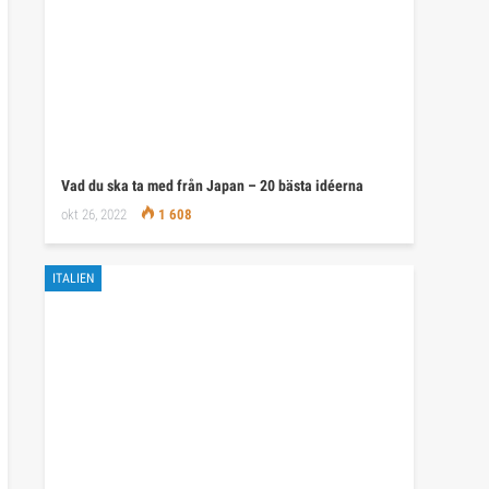
Vad du ska ta med från Japan – 20 bästa idéerna
okt 26, 2022
1 608
ITALIEN