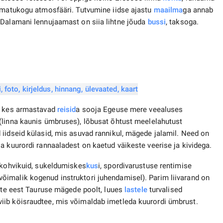
aamatukogu atmosfääri. Tutvumine iidse ajastu
maailma
ga annab
 Dalamani lennujaamast on siia lihtne jõuda
bussi
, taksoga.
, kes armastavad
reisid
a sooja Egeuse mere veealuses
 (linna kaunis ümbruses), lõbusat õhtust meelelahutust
iidseid külasid, mis asuvad rannikul, mägede jalamil. Need on
a kuurordi rannaaladest on kaetud väikeste veerise ja kividega.
u kohvikuid, sukeldumiskes
kus
i, spordivarustuse rentimise
imalik kogenud instruktori juhendamisel). Parim liivarand on
ulte eest Tauruse mägede poolt, luues
lastele
turvalised
iib köisraudtee, mis võimaldab imetleda kuurordi ümbrust.