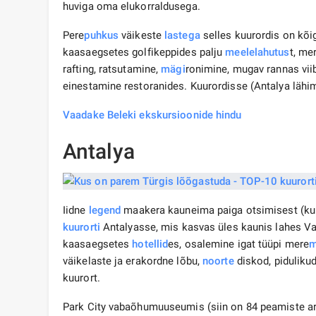
huviga oma elukorraldusega.
Pere
puhkus
väikeste
lastega
selles kuurordis on kõi
kaasaegsetes golfikeppides palju
meelelahutus
t, me
rafting, ratsutamine,
mägi
ronimine, mugav rannas v
einestamine restoranides. Kuurordisse (Antalya läh
Vaadake Beleki ekskursioonide hindu
Antalya
Iidne
legend
maakera kauneima paiga otsimisest (kunin
kuurorti
Antalyasse, mis kasvas üles kaunis lahes Va
kaasaegsetes
hotellid
es, osalemine igat tüüpi mere
m
väikelaste ja erakordne lõbu,
noorte
diskod, piduliku
kuurort.
Park City vabaõhumuuseumis (siin on 84 peamiste arh