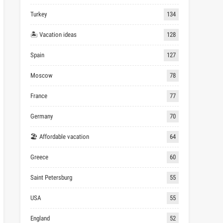
Turkey
134
🏝 Vacation ideas
128
Spain
127
Moscow
78
France
77
Germany
70
🏖 Affordable vacation
64
Greece
60
Saint Petersburg
55
USA
55
England
52