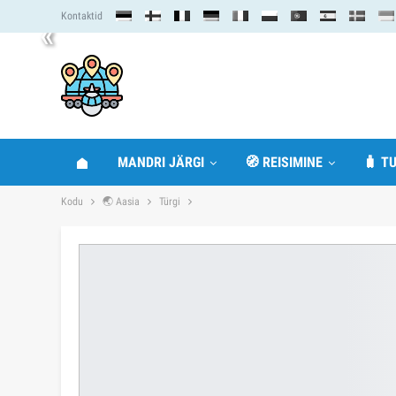
Kontaktid
«
MANDRI JÄRGI
🧭 REISIMINE
🧳 TU
Kodu
🌏 Aasia
Türgi