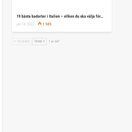
19 bästa badorter i Italien – vilken du ska välja för…
jun 14, 2022
1 505
TILLBAKA
FRAM
1 av 647