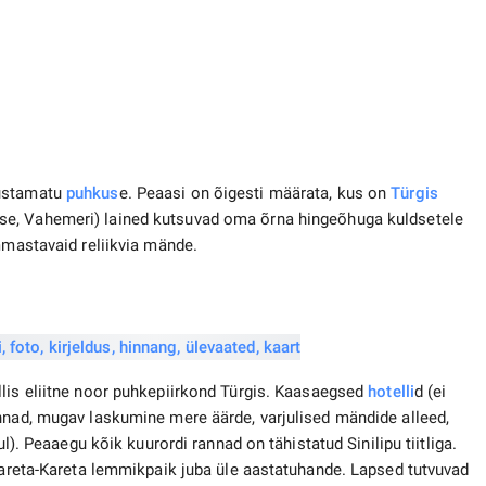
nustamatu
puhkus
e. Peaasi on õigesti määrata, kus on
Türgis
se, Vahemeri) lained kutsuvad oma õrna hingeõhuga kuldsetele
mmastavaid reliikvia mände.
llis eliitne noor puhkepiirkond Türgis. Kaasaegsed
hotelli
d (ei
nnad, mugav laskumine mere äärde, varjulised mändide alleed,
ul). Peaaegu kõik kuurordi rannad on tähistatud Sinilipu tiitliga.
 Kareta-Kareta lemmikpaik juba üle aastatuhande. Lapsed tutvuvad