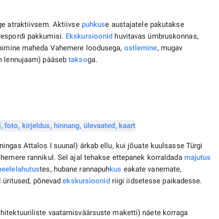
ge atraktiivsem. Aktiivse
puhkus
e austajatele pakutakse
respordi pakkumisi.
Ekskursioonid
huvitavas ümbruskonnas,
iibimine maheda Vahemere loodusega,
ostlemine
, mugav
im lennujaam) pääseb
takso
ga.
gas Attalos I suunal) ärkab ellu, kui jõuate kuulsasse Türgi
hemere rannikul. Sel ajal tehakse ettepanek korraldada
majutus
eelelahutus
tes, hubane rannapuh
kus
eakate vanemate,
d üritused, põnevad
ekskursioonid
riigi iidsetesse paikadesse.
itektuuriliste vaatamisväärsuste maketti) näete korraga