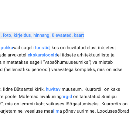
n
puhka
vad sageli
turistid
, kes on huvitatud elust iidsetest
eda arvukatel
ekskursioonid
el iidsete arhitektuuriliste ja
eda nimetatakse sageli “vabaõhumuuseumiks”) valmistab
d (hellenistliku perioodi) väravatega kompleks, mis on iidse
, iidne Bütsantsi kirik,
huvitav
muuseum. Kuurordil on kaks
ere poole. Mõlemad liivakuning
riigid
on tähistatud Sinilipu
nd”, mis on lemmikkoht vaikuses lõõgastumiseks. Kuurordis on
purjetamine, veealuse maa
ilm
a põnev uurimine. Loodusesõbrad