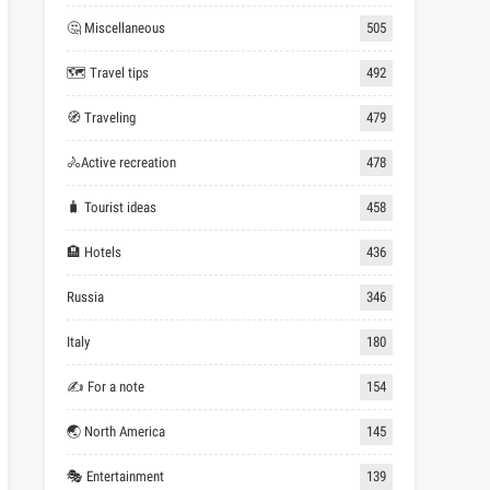
🤔 Miscellaneous
505
🗺 Travel tips
492
🧭 Traveling
479
🚴Active recreation
478
🧳 Tourist ideas
458
🏨 Hotels
436
Russia
346
Italy
180
✍ For a note
154
🌏 North America
145
🎭 Entertainment
139