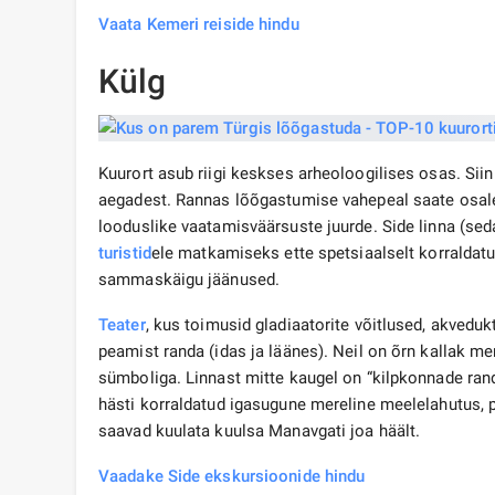
Vaata Kemeri reiside hindu
Külg
Kuurort asub riigi keskses arheoloogilises osas. Sii
aegadest. Rannas lõõgastumise vahepeal saate osal
looduslike vaatamisväärsuste juurde. Side linna (s
turistid
ele matkamiseks ette spetsiaalselt korraldatu
sammaskäigu jäänused.
Teater
, kus toimusid gladiaatorite võitlused, akvedukt
peamist randa (idas ja läänes). Neil on õrn kallak m
sümboliga. Linnast mitte kaugel on “kilpkonnade ra
hästi korraldatud igasugune mereline meelelahutus, 
saavad kuulata kuulsa Manavgati joa häält.
Vaadake Side ekskursioonide hindu