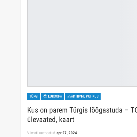
TÜRGI
🌏 EUROOPA
🚴AKTIIVNE PUHKUS
Kus on parem Türgis lõõgastuda – TOP-
ülevaated, kaart
Viimati uuendatud
apr 27, 2024