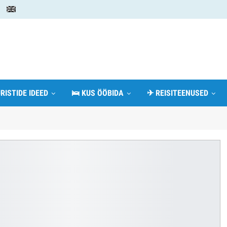
RISTIDE IDEED
🛌 KUS ÖÖBIDA
✈ REISITEENUSED