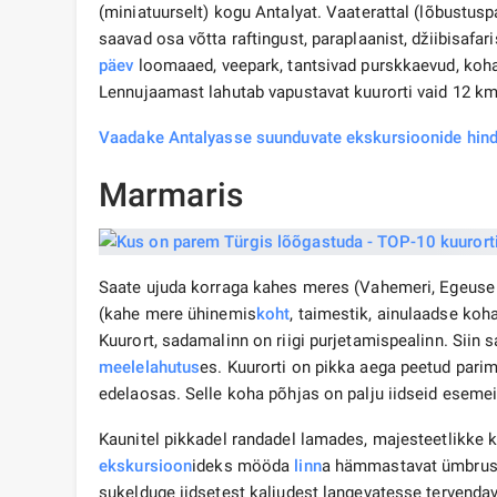
(miniatuurselt) kogu Antalyat. Vaaterattal (lõbustusp
saavad osa võtta raftingust, paraplaanist, džiibisafar
päev
loomaaed, veepark, tantsivad purskkaevud, koh
Lennujaamast lahutab vapustavat kuurorti vaid 12 km
Vaadake Antalyasse suunduvate ekskursioonide hin
Marmaris
Saate ujuda korraga kahes meres (Vahemeri, Egeuse m
(kahe mere ühinemis
koht
, taimestik, ainulaadse koh
Kuurort, sadamalinn on riigi purjetamispealinn. Siin 
meelelahutus
es. Kuurorti on pikka aega peetud pari
edelaosas. Selle koha põhjas on palju iidseid esemei
Kaunitel pikkadel randadel lamades, majesteetlikke k
ekskursioon
ideks mööda
linn
a hämmastavat ümbrus
sukelduge iidsetest kaljudest langevatesse tervenda