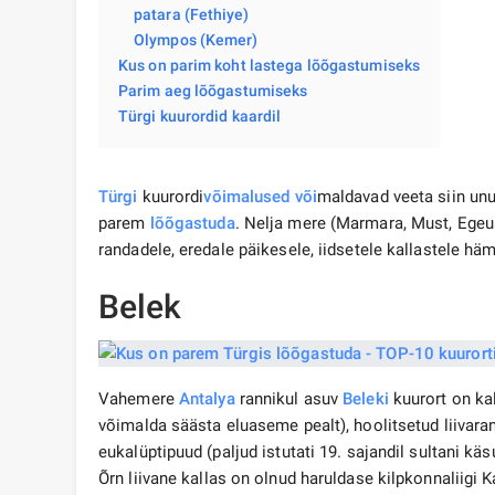
patara (Fethiye)
Olympos (Kemer)
Kus on parim koht lastega lõõgastumiseks
Parim aeg lõõgastumiseks
Türgi kuurordid kaardil
Türgi
kuurordi
võimalused
või
maldavad veeta siin u
parem
lõõgastuda
. Nelja mere (Marmara, Must, Egeu
randadele, eredale päikesele, iidsetele kallastele hä
Belek
Vahemere
Antalya
rannikul asuv
Beleki
kuurort on ka
võimalda säästa eluaseme pealt), hoolitsetud liivara
eukalüptipuud (paljud istutati 19. sajandil sultani käs
Õrn liivane kallas on olnud haruldase kilpkonnaliigi