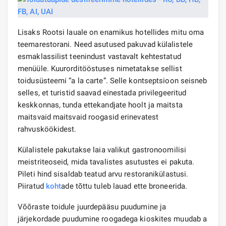
Lisaks Rootsi lauale on enamikus hotellides mitu oma
teemarestorani. Need asutused pakuvad külalistele
esmaklassilist teenindust vastavalt kehtestatud
menüüle. Kuurorditööstuses nimetatakse sellist
toidusüsteemi “a la carte”. Selle kontseptsioon seisneb
selles, et turistid saavad einestada privilegeeritud
keskkonnas, tunda ettekandjate hoolt ja maitsta
maitsvaid maitsvaid roogasid erinevatest
rahvusköökidest.
Külalistele pakutakse laia valikut gastronoomilisi
meistriteoseid, mida tavalistes asutustes ei pakuta.
Pileti hind sisaldab teatud arvu restoranikülastusi.
Piiratud
koht
ade tõttu tuleb lauad ette broneerida.
Võõraste toidule juurdepääsu puudumine ja
järjekordade puudumine roogadega kioskites muudab a