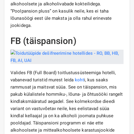
alkohoolsete ja alkoholivabade kokteilidega.
“Poolpansion pluss” on kasulik neile, kes ei taha
lõunasöögi eest üle maksta ja olla rahul erinevate
jookidega.
FB (täispansion)
Valides FB (Full Board) toitlustussüsteemiga hotelli,
vabanevad turistid murest leida
koht
i, kus saaks
rammusat ja maitsvat süüa. See on täispansion, mis
pakub külalistele hommiku-, lõuna- ja õhtusööki rangelt
kindlaksmääratud aegadel. See kolmekordse dieedi
variant on vastuvõetav neile, kes eelistavad süüa
kindlal kellaajal ja on ka alkoholi joomata puhkuse
pooldajad. Täispansioni programm ei näe ette
alkohoolsete ja mittealkohoolsete karastusjookide