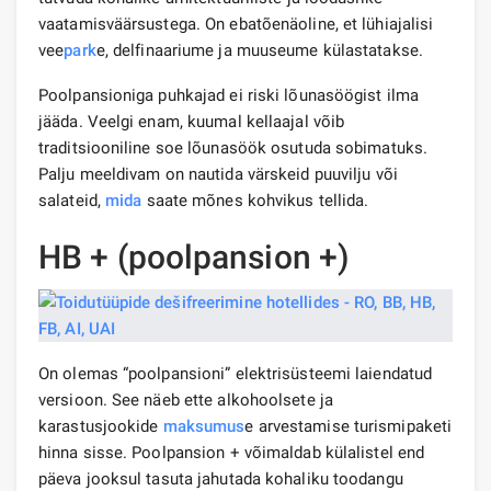
vaatamisväärsustega. On ebatõenäoline, et lühiajalisi
vee
park
e, delfinaariume ja muuseume külastatakse.
Poolpansioniga puhkajad ei riski lõunasöögist ilma
jääda. Veelgi enam, kuumal kellaajal võib
traditsiooniline soe lõunasöök osutuda sobimatuks.
Palju meeldivam on nautida värskeid puuvilju või
salateid,
mida
saate mõnes kohvikus tellida.
HB + (poolpansion +)
On olemas “poolpansioni” elektrisüsteemi laiendatud
versioon. See näeb ette alkohoolsete ja
karastusjookide
maksumus
e arvestamise turismipaketi
hinna sisse. Poolpansion + võimaldab külalistel end
päeva jooksul tasuta jahutada kohaliku toodangu