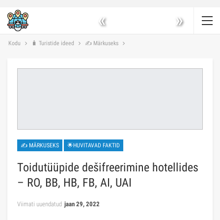
«
»
Kodu
🧳 Turistide ideed
✍ Märkuseks
✍ MÄRKUSEKS
🌟HUVITAVAD FAKTID
Toidutüüpide dešifreerimine hotellides
– RO, BB, HB, FB, AI, UAI
Viimati uuendatud
jaan 29, 2022