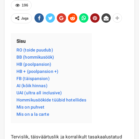
196
Jaga
Sisu
RO (toide puudub)
BB (hommikusöök)
HB (poolpansion)
HB + (poolpansion +)
FB (täispansion)
AI (kõik hinnas)
UAI (ultra all inclusive)
Hommikusöökide tüübid hotellides
Mis on puhvet
Mis on a la carte
Tervislik, täisväärtuslik ja korralikult tasakaalustatud