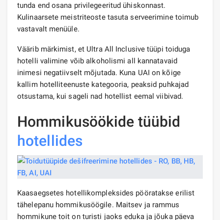
tunda end osana privilegeeritud ühiskonnast.
Kulinaarsete meistriteoste tasuta serveerimine toimub
vastavalt menüüle.
Väärib märkimist, et Ultra All Inclusive tüüpi toiduga
hotelli valimine võib alkoholismi all kannatavaid
inimesi negatiivselt mõjutada. Kuna UAI on kõige
kallim hotelliteenuste kategooria, peaksid puhkajad
otsustama, kui sageli nad hotellist eemal viibivad.
Hommikusöökide tüübid
hotellides
Kaasaegsetes hotellikompleksides pööratakse erilist
tähelepanu hommikusöögile. Maitsev ja rammus
hommikune toit on turisti jaoks eduka ja jõuka päeva