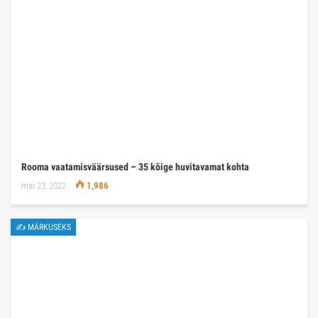
Rooma vaatamisväärsused – 35 kõige huvitavamat kohta
mai 23, 2022
1,986
✍ MÄRKUSEKS