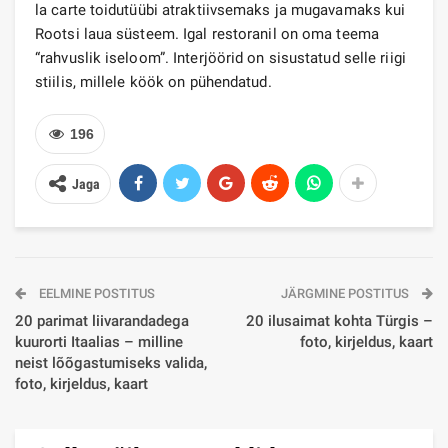
la carte toidutüübi atraktiivsemaks ja mugavamaks kui
Rootsi laua süsteem. Igal restoranil on oma teema
“rahvuslik iseloom”. Interjöörid on sisustatud selle riigi
stiilis, millele köök on pühendatud.
196
Jaga
EELMINE POSTITUS
JÄRGMINE POSTITUS
20 parimat liivarandadega
20 ilusaimat kohta Türgis –
kuurorti Itaalias – milline
foto, kirjeldus, kaart
neist lõõgastumiseks valida,
foto, kirjeldus, kaart