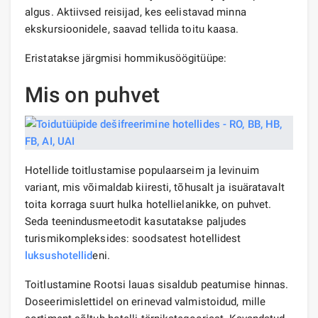
algus. Aktiivsed reisijad, kes eelistavad minna
ekskursioonidele, saavad tellida toitu kaasa.
Eristatakse järgmisi hommikusöögitüüpe:
Mis on puhvet
Hotellide toitlustamise populaarseim ja levinuim
variant, mis võimaldab kiiresti, tõhusalt ja isuäratavalt
toita korraga suurt hulka hotellielanikke, on puhvet.
Seda teenindusmeetodit kasutatakse paljudes
turismikompleksides: soodsatest hotellidest
luksushotellid
eni.
Toitlustamine Rootsi lauas sisaldub peatumise hinnas.
Doseerimislettidel on erinevad valmistoidud, mille