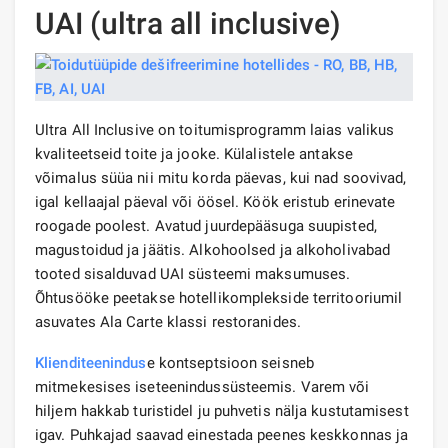
UAI (ultra all inclusive)
Ultra All Inclusive on toitumisprogramm laias valikus
kvaliteetseid toite ja jooke. Külalistele antakse
võimalus süüa nii mitu korda päevas, kui nad soovivad,
igal kellaajal päeval või öösel. Köök eristub erinevate
roogade poolest. Avatud juurdepääsuga suupisted,
magustoidud ja jäätis. Alkohoolsed ja alkoholivabad
tooted sisalduvad UAI süsteemi maksumuses.
Õhtusööke peetakse hotellikomplekside territooriumil
asuvates Ala Carte klassi restoranides.
Klienditeenindus
e kontseptsioon seisneb
mitmekesises iseteenindussüsteemis. Varem või
hiljem hakkab turistidel ju puhvetis nälja kustutamisest
igav. Puhkajad saavad einestada peenes keskkonnas ja