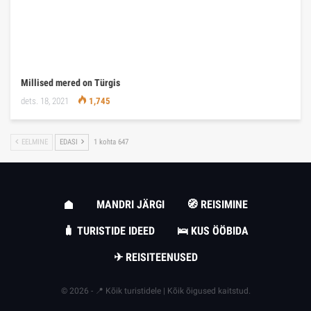
Millised mered on Türgis
dets. 18, 2021
1,745
EELMINE
EDASI
1 kohta 647
MANDRI JÄRGI
🧭 REISIMINE
🧳 TURISTIDE IDEED
🛌 KUS ÖÖBIDA
✈ REISITEENUSED
© 2026 - 📍 Kõik turistidele | Kõik õigused kaitstud.