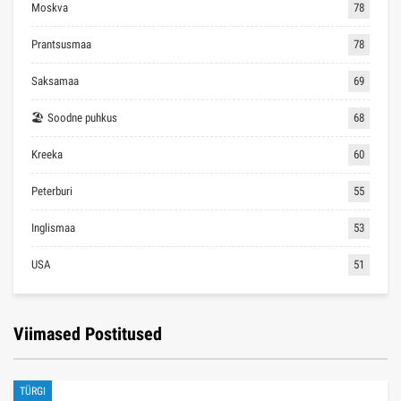
Moskva
78
Prantsusmaa
78
Saksamaa
69
🏖 Soodne puhkus
68
Kreeka
60
Peterburi
55
Inglismaa
53
USA
51
Viimased Postitused
TÜRGI