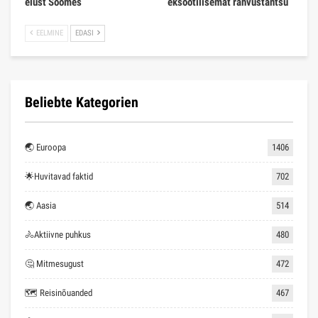
elust Soomes
eksootilisemat rahvustantsu
EELMINE
EDASI
Beliebte Kategorien
🌏 Euroopa
1406
🌟Huvitavad faktid
702
🌏 Aasia
514
🚴Aktiivne puhkus
480
🤔 Mitmesugust
472
🗺 Reisinõuanded
467