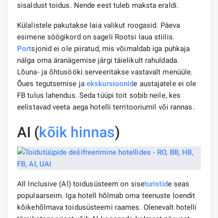
sisaldust toidus. Nende eest tuleb maksta eraldi.
Külalistele pakutakse laia valikut roogasid. Päeva
esimene söögikord on sageli Rootsi laua stiilis.
Port
sjonid ei ole piiratud, mis võimaldab iga puhkaja
nälga oma äranägemise järgi täielikult rahuldada.
Lõuna- ja õhtusööki serveeritakse vastavalt menüüle.
Õues tegutsemise ja
ekskursioonid
e austajatele ei ole
FB tulus lahendus. Seda tüüpi toit sobib neile, kes
eelistavad veeta aega hotelli territooriumil või rannas.
AI (
kõik hinnas
)
All Inclusive (Al) toidusüsteem on sise
turistid
e seas
populaarseim. Iga hotell hõlmab oma teenuste loendit
kõikehõlmava toidusüsteemi raames. Olenevalt hotelli