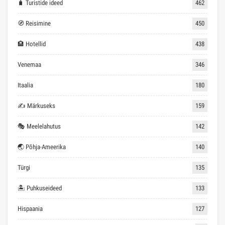
🧳 Turistide ideed
462
🧭 Reisimine
450
🏨 Hotellid
438
Venemaa
346
Itaalia
180
✍ Märkuseks
159
🎭 Meelelahutus
142
🌏 Põhja-Ameerika
140
Türgi
135
🏝 Puhkuseideed
133
Hispaania
127