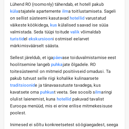
Lühend RO (roomonly) tähendab, et hotell pakub
küla
stajatele apartemente
ilm
a toitlustamiseta. Sageli
on sellist süsteemi kasutavad
hotellid
varustatud
väikeste köökidega,
kus
külalised saavad ise süüa
valmistada. Seda tüüpi toitude
valik
võimaldab
turistid
el
ekskursioon
i ostmisel eelarvet
märkimisväärselt säästa.
Sellest järeldub, et iga
päev
ase toiduvalmistamise eest
hoolitsemine langeb
puhka
jate õlgadele. RO
toitesüsteemil on mitmeid positiivseid omadusi. Ta
pakub tutvust selle riigi kohalike kulinaarsete
traditsioonid
e ja tänavaasutuste tavadega, kus
kavatsete oma
puhkus
t veeta. See soosib s
ilm
aringi
olulist laienemist, kuna
hotellid
pakuvad tavalist
Euroopa menüüd, mis ei erine erilise mitmekesisuse
poolest.
Inimesed ei sõltu konkreetsetest söögiaegadest, seega