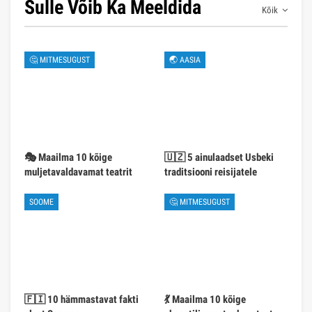
Sulle Võib Ka Meeldida
Kõik
🤔 MITMESUGUST
🌏 AASIA
🎭 Maailma 10 kõige
🇺🇿 5 ainulaadset Usbeki
muljetavaldavamat teatrit
traditsiooni reisijatele
SOOME
🤔 MITMESUGUST
🇫🇮 10 hämmastavat fakti
💃 Maailma 10 kõige