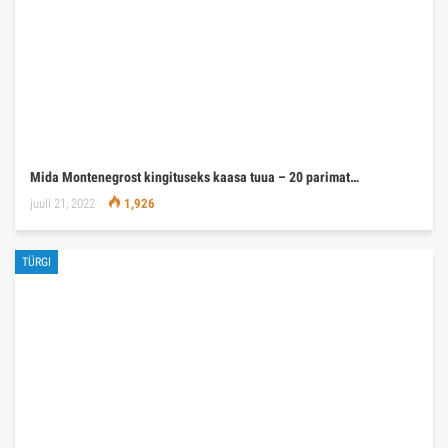
Mida Montenegrost kingituseks kaasa tuua – 20 parimat…
juuli 21, 2022
1,926
TÜRGI