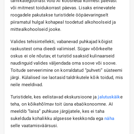
tärnikategooriast võib Al koosneda kolmest päevast
või mitmest toidukorrast päevas. Lisaks erinevatele
roogadele pakutakse turistidele ööpäevaringselt
piiramatul hulgal kohapeal toodetud alkohoolseid ja
mittealkohoolseid jooke.
Valides tehisintellekti, vabanevad puhkajad kõigist
raskustest oma dieedi valimisel. Sügav võõrkeelte
oskus ei ole nõutav, et turistid saaksid kulinaarseid
naudinguid valides väljendada oma soove või soove.
Toitude serveerimine on korraldatud “puhveti” süsteemi
järgi. Külalised ise laotasid taldrikutele kõik toidud, mis
neile meeldivad.
Turistidele, kes eelistavad ekskursioone ja
jalutuskäik
e
teha, on kõikehõlmav toit üsna ebaökonoomne. AI
meeldib “laisa” puhkuse järgijatele, kes ei taha
sukelduda kohalikku algsesse keskkonda ega
näha
selle vaatamisväärsusi.