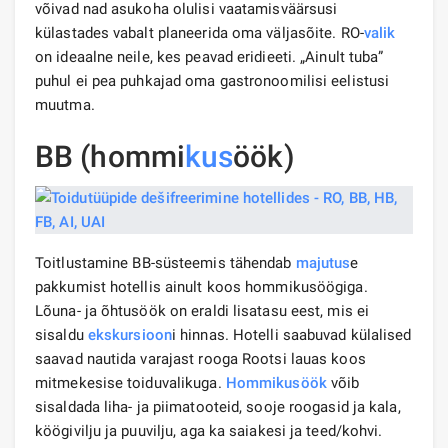
võivad nad asukoha olulisi vaatamisväärsusi
külastades vabalt planeerida oma väljasõite. RO-
valik
on ideaalne neile, kes peavad eridieeti. „Ainult tuba”
puhul ei pea puhkajad oma gastronoomilisi eelistusi
muutma.
BB (hommi
kus
öök)
Toitlustamine BB-süsteemis tähendab
majutus
e
pakkumist hotellis ainult koos hommikusöögiga.
Lõuna- ja õhtusöök on eraldi lisatasu eest, mis ei
sisaldu
ekskursioon
i hinnas. Hotelli saabuvad külalised
saavad nautida varajast rooga Rootsi lauas koos
mitmekesise toiduvalikuga.
Hommikusöök
võib
sisaldada liha- ja piimatooteid, sooje roogasid ja kala,
köögivilju ja puuvilju, aga ka saiakesi ja teed/kohvi.