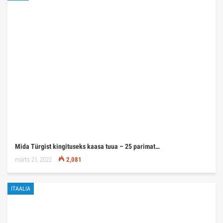
Mida Türgist kingituseks kaasa tuua – 25 parimat…
märts 21, 2022
2,081
ITAALIA