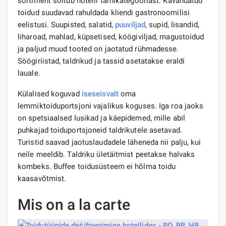
sortiment sõltub hotelli tärnikategooriast. Kavandatud
toidud suudavad rahuldada kliendi gastronoomilisi
eelistusi. Suupisted, salatid,
puuviljad
, supid, lisandid,
liharoad, mahlad, küpsetised, köögiviljad, magustoidud
ja paljud muud tooted on jaotatud rühmadesse.
Söögiriistad, taldrikud ja tassid asetatakse eraldi
lauale.
Külalised koguvad
iseseisvalt
oma
lemmiktoiduportsjoni vajalikus koguses. Iga roa jaoks
on spetsiaalsed lusikad ja käepidemed, mille abil
puhkajad toiduportsjoneid taldrikutele asetavad.
Turistid saavad jaotuslaudadele läheneda nii palju, kui
neile meeldib. Taldriku ületäitmist peetakse halvaks
kombeks. Buffee toidusüsteem ei hõlma toidu
kaasavõtmist.
Mis on a la carte