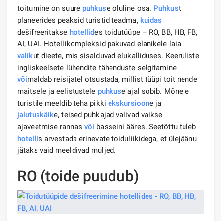
toitumine on suure
puhkus
e oluline osa.
Puhkus
t
planeerides peaksid turistid teadma,
kuidas
dešifreeritakse
hotellid
es toidutüüpe – RO, BB, HB, FB,
AI, UAI. Hotellikompleksid pakuvad elanikele laia
valik
ut dieete, mis sisalduvad elukalliduses. Keeruliste
ingliskeelsete lühendite tähenduste selgitamine
või
maldab reisijatel otsustada, millist tüüpi toit nende
maitsele ja eelistustele
puhkus
e ajal sobib. Mõnele
turistile meeldib teha pikki
ekskursioon
e ja
jalutuskäik
e, teised puhkajad valivad vaikse
ajaveetmise rannas
või
basseini ääres. Seetõttu tuleb
hotelli
s arvestada erinevate toiduliikidega, et ülejäänu
jätaks vaid meeldivad muljed.
RO (toide puudub)