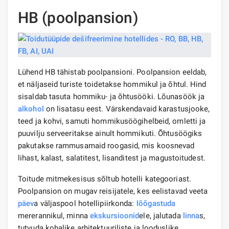
HB (poolpansion)
Lühend HB tähistab poolpansioni. Poolpansion eeldab,
et näljaseid turiste toidetakse hommikul ja õhtul. Hind
sisaldab tasuta hommiku- ja õhtusööki. Lõunasöök ja
alkohol
on lisatasu eest. Värskendavaid karastusjooke,
teed ja kohvi, samuti hommikusöögihelbeid, omletti ja
puuvilju serveeritakse ainult hommikuti. Õhtusöögiks
pakutakse rammusamaid roogasid, mis koosnevad
lihast, kalast, salatitest, lisanditest ja magustoitudest.
Toitude mitmekesisus sõltub hotelli kategooriast.
Poolpansion on mugav reisijatele, kes eelistavad veeta
päev
a väljaspool hotellipiirkonda:
lõõgastuda
mererannikul, minna
ekskursioonid
ele, jalutada
linna
s,
tutvuda kohalike arhitektuuriliste ja looduslike