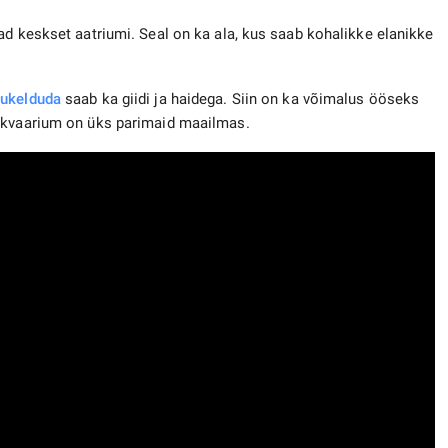
ad keskset aatriumi. Seal on ka ala, kus saab kohalikke elanikke
ukelduda
saab ka giidi ja haidega. Siin on ka võimalus ööseks
 akvaarium on üks parimaid maailmas.