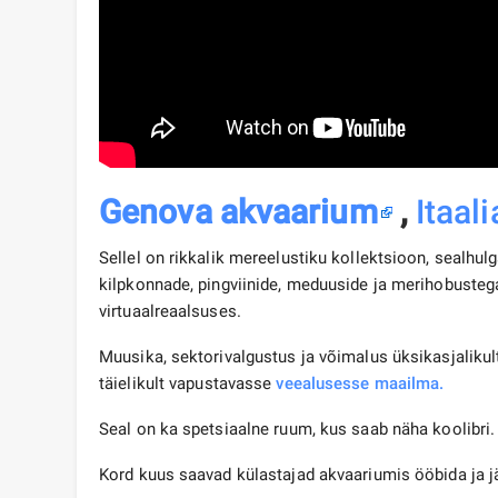
Genova akvaarium
,
Itaali
Sellel on rikkalik mereelustiku kollektsioon, sealhul
kilpkonnade, pingviinide, meduuside ja merihobuste
virtuaalreaalsuses.
Muusika, sektorivalgustus ja võimalus üksikasjalikult 
täielikult vapustavasse
veealusesse maailma.
Seal on ka spetsiaalne ruum, kus saab näha koolibri.
Kord kuus saavad külastajad akvaariumis ööbida ja jä