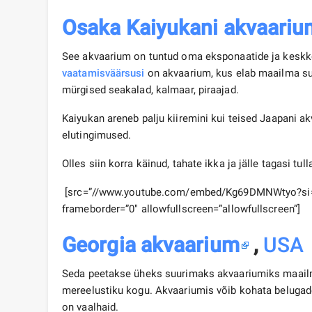
Osaka Kaiyukani akvaariu
See akvaarium on tuntud oma eksponaatide ja keskk
vaatamisväärsusi
on akvaarium, kus elab maailma suu
mürgised seakalad, kalmaar, piraajad.
Kaiyukan areneb palju kiiremini kui teised Jaapani 
elutingimused.
Olles siin korra käinud, tahate ikka ja jälle tagasi tu
[src=”//www.youtube.com/embed/Kg69DMNWtyo?si=
frameborder=”0″ allowfullscreen=”allowfullscreen”]
Georgia akvaarium
,
USA
Seda peetakse üheks suurimaks akvaariumiks maailm
mereelustiku kogu. Akvaariumis võib kohata belugade 
on vaalhaid.