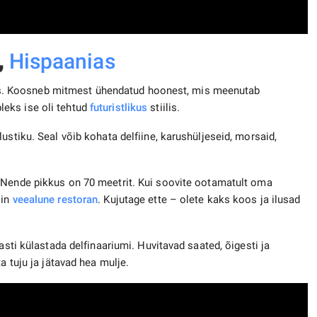
,
Hispaanias
. Koosneb mitmest ühendatud hoonest, mis meenutab
eks ise oli tehtud
futuristlikus
stiilis.
ustiku. Seal võib kohata delfiine, karushüljeseid, morsaid,
 Nende pikkus on 70 meetrit. Kui soovite ootamatult oma
iin
veealune restoran
. Kujutage ette – olete kaks koos ja ilusad
asti külastada delfinaariumi. Huvitavad saated, õigesti ja
a tuju ja jätavad hea mulje.