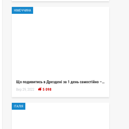
НІМЕЧЧИНА
Що подивитись в Дрездені за 1 день самостійно –…
Вер 29, 2022
5 098
ІТАЛІЯ