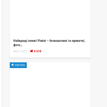
Найкращі пляжі Ріміні – безкоштовні та приватні,
фото…
Вер 5, 2022
4 510
🌏 ЄВРОПА