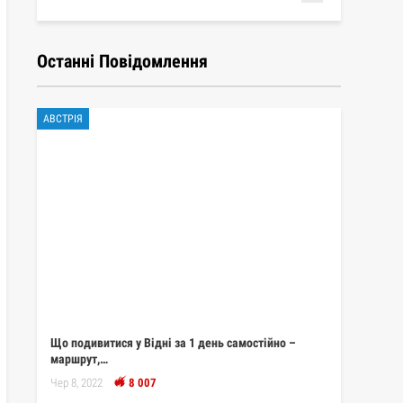
Останні Повідомлення
АВСТРІЯ
Що подивитися у Відні за 1 день самостійно –
маршрут,…
Чер 8, 2022
8 007