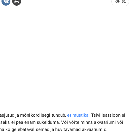
61
asjutud ja mõnikord isegi tundub,
et müstika
. Tsivilisatsioon ei
iseks ei pea enam sukelduma. Või võite minna akvaariumi või
a kõige ebatavalisemad ja huvitavamad akvaariumid.