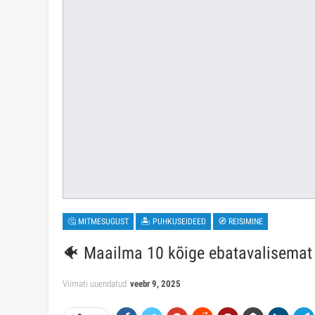
🤔 MITMESUGUST
🏝 PUHKUSEIDEED
🧭 REISIMINE
🐠 Maailma 10 kõige ebatavalisemat
Viimati uuendatud
veebr 9, 2025