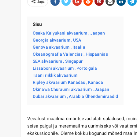
Jaga
Sisu
Osaka Kaiyukani akvaarium , Jaapan
Georgia akvaarium , USA
Genova akvaarium , Itaalia
Okeanograafia Valencias , Hispaanias
SEA akvaarium , Singapur
Lissaboni akvaarium , Porto gala
Taani riiklik akvaarium
Ripley akvaarium Kanadas , Kanada
Okinawa Churaumi akvaarium , Jaapan
Dubai akvaarium , Araabia Ühendemiraadid
Veealust maailma ümbritsevad alati saladused, muin
seisa paigal ja meremaailma uurimiseks või vaatlem
ekskursioonile. Oleme kokku kogunud mõned maailm