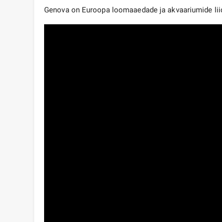
Genova on Euroopa loomaaedade ja akvaariumide liid