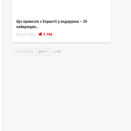
Що привезти з Хорватії у подарунок – 20
найкращих…
Бер 24, 2022
3 796
ПОПЕРЕДНЯ
ДАЛІ
1 з 650