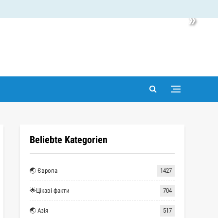
»
Beliebte Kategorien
🌏 Європа
1427
🌟Цікаві факти
704
🌏 Азія
517