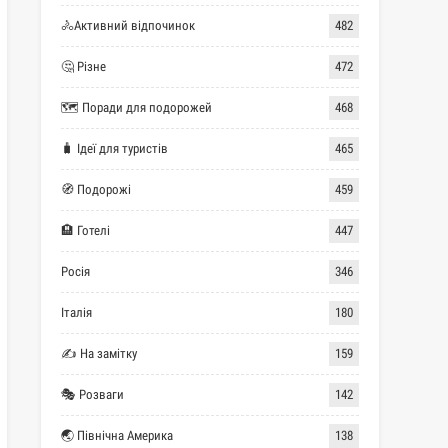
🚴Активний відпочинок
482
🤔 Різне
472
🗺 Поради для подорожей
468
🧳 Ідеї для туристів
465
🧭 Подорожі
459
🏨 Готелі
447
Росія
346
Італія
180
✍ На замітку
159
🎭 Розваги
142
🌏 Північна Америка
138