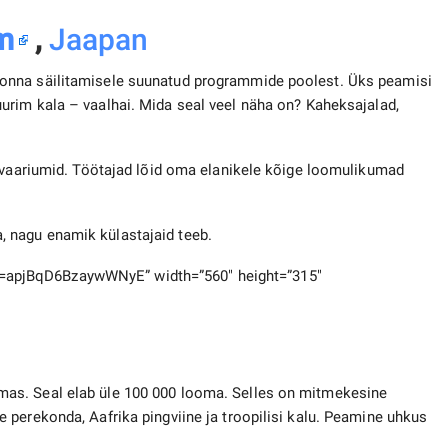
m
,
Jaapan
onna säilitamisele suunatud programmide poolest. Üks peamisi
rim kala – vaalhai. Mida seal veel näha on? Kaheksajalad,
akvaariumid. Töötajad lõid oma elanikele kõige loomulikumad
lla, nagu enamik külastajaid teeb.
apjBqD6BzaywWNyE” width=”560″ height=”315″
as. Seal elab üle 100 000 looma. Selles on mitmekesine
perekonda, Aafrika pingviine ja troopilisi kalu. Peamine uhkus