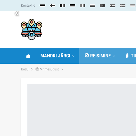
Kontaktid
«
MANDRI JÄRGI
🧭 REISIMINE
🧳 TU
Kodu
🤔 Mitmesugust