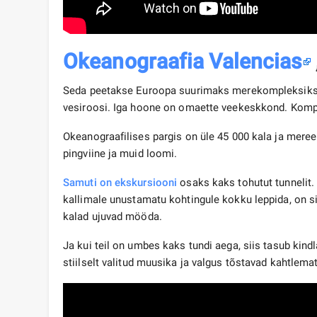
Okeanograafia Valencias
Seda peetakse Euroopa suurimaks merekompleksiks
vesiroosi. Iga hoone on omaette veekeskkond. Kompl
Okeanograafilises pargis on üle 45 000 kala ja mereel
pingviine ja muid loomi.
Samuti on ekskursiooni
osaks kaks tohutut tunnelit.
kallimale unustamatu kohtingule kokku leppida, on s
kalad ujuvad mööda.
Ja kui teil on umbes kaks tundi aega, siis tasub kindl
stiilselt valitud muusika ja valgus tõstavad kahtlemat