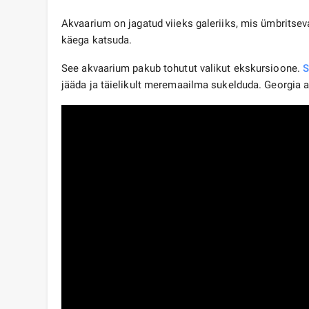
Akvaarium on jagatud viieks galeriiks, mis ümbritsev
käega katsuda.
See akvaarium pakub tohutut valikut ekskursioone.
S
jääda ja täielikult meremaailma sukelduda. Georgia