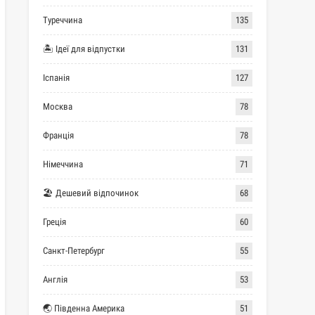
Туреччина
135
🏝 Ідеї для відпустки
131
Іспанія
127
Москва
78
Франція
78
Німеччина
71
🏖 Дешевий відпочинок
68
Греція
60
Санкт-Петербург
55
Англія
53
🌏 Південна Америка
51