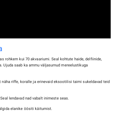
a
gas rohkem kui 70 akvaariumi. Seal kohtute haide, delfiinide,
ga. Ujuda saab ka ammu väljasurnud mereelustikuga
näha riffe, koralle ja erinevaid eksootilisi taimi sukeldavad teid
 Seal lendavad nad vabalt inimeste seas.
lgida elanike öösiti käitumist.