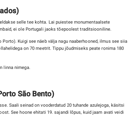
iados)
eldakse selle tee kohta. Lai puiestee monumentaalsete
baid, ei ole Portugali jaoks tõepoolest traditsiooniline.
o Porto). Kuigi see näeb välja nagu naaberhooned, ilmus see siia
 kellahelidega on 70 meetrit. Tippu jõudmiseks peate ronima 180
on linna nimega.
Porto São Bento)
isse. Saali seinad on vooderdatud 20 tuhande azulejoga, käsitsi
oost. See hoone ehitati 19. sajandi lõpus, kuid jaam avati veidi