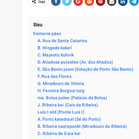
Jaga
Sisu
Esimene päev
A. Rua de Santa Catarina
B. Hingede kabel
C. Majestic kohvik
D. Aliadose puiestee (Av. dos Aliados)
E. São Bento jaam (Estação de Porto São Bento)
F. Rua das Flores
G. Miradouro da Vitória
H. Ferreira Borgesi turg
ma. Bolsa palee (Palácio da Bolsa)
J. Ribeira kai (Cais da Ribeira)
Luis I sild (Ponte Luis I)
A. Porto katedraal (Sé do Porto)
B. Ribeira vaatepunkt (Miradouro da Ribeira)
C. Ribeira de Gaia kai