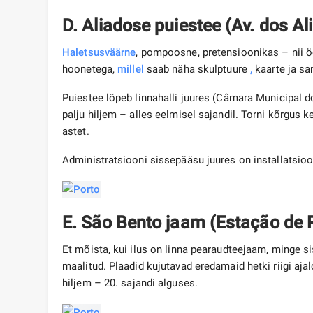
D. Aliadose puiestee (Av. dos Al
Haletsusväärne
, pompoosne, pretensioonikas – nii ö
hoonetega,
millel
saab näha skulptuure
,
kaarte ja sam
Puiestee lõpeb linnahalli juures (Câmara Municipal d
palju hiljem – alles eelmisel sajandil. Torni kõrgus
astet.
Administratsiooni sissepääsu juures on installatsio
E.
São Bento jaam (Estação de 
Et mõista, kui ilus on linna pearaudteejaam, minge s
maalitud. Plaadid kujutavad eredamaid hetki riigi ajal
hiljem – 20. sajandi alguses.