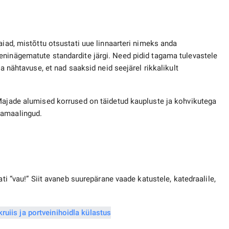
aiad, mistõttu otsustati uue linnaarteri nimeks anda
eninägematute standardite järgi. Need pidid tagama tulevastele
ea nähtavuse, et nad saaksid neid seejärel rikkalikult
 Majade alumised korrused on täidetud kaupluste ja kohvikutega
inamaalingud.
ati “vau!” Siit avaneb suurepärane vaade katustele, katedraalile,