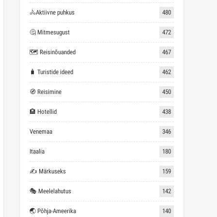
🚴Aktiivne puhkus
480
🤔 Mitmesugust
472
🗺 Reisinõuanded
467
🧳 Turistide ideed
462
🧭 Reisimine
450
🏨 Hotellid
438
Venemaa
346
Itaalia
180
✍ Märkuseks
159
🎭 Meelelahutus
142
🌏 Põhja-Ameerika
140