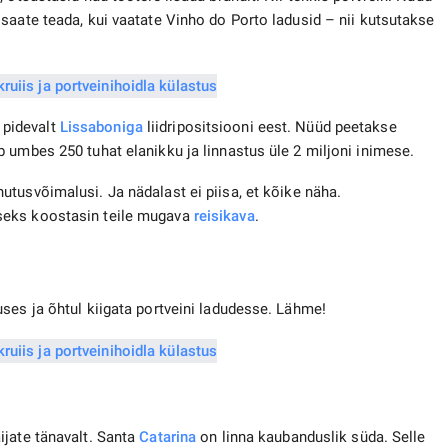
saate teada, kui vaatate Vinho do Porto ladusid – nii kutsutakse
s pidevalt
Lissaboniga
liidripositsiooni eest. Nüüd peetakse
 umbes 250 tuhat elanikku ja linnastus üle 2 miljoni inimese.
tusvõimalusi. Ja nädalast ei piisa, et kõike näha.
seks koostasin teile mugava
reisikava
.
ses ja õhtul kiigata portveini ladudesse. Lähme!
ijate tänavalt. Santa
Catarina
on linna kaubanduslik süda. Selle