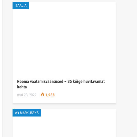
ITAALIA
Rooma vaatamisväärsused – 35 kõige huvitavamat
kohta
mai 23, 2022
1,988
✍ MÄRKUSEKS