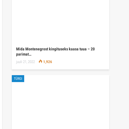
Mida Montenegrost kingituseks kaasa tuua – 20
parimat…
juuli 21, 2022
1,926
TÜRGI