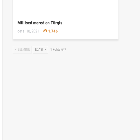
Millised mered on Türgis
dets. 18, 2021
1,746
EELMINE
EDASI
1 kohta 647