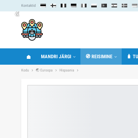
Kontaktid
«
MANDRI JÄRGI
🧭 REISIMINE
🧳 TU
Kodu
🌏 Euroopa
Hispaania