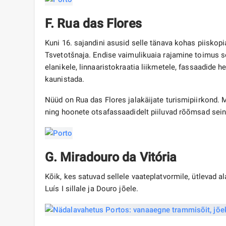
F. Rua das Flores
Kuni 16. sajandini asusid selle tänava kohas piiskopi
Tsvetotšnaja. Endise vaimulikuaia rajamine toimus s
elanikele, linnaaristokraatia liikmetele, fassaadide h
kaunistada.
Nüüd on Rua das Flores jalakäijate turismipiirkond.
ning hoonete otsafassaadidelt piiluvad rõõmsad se
G. Miradouro da Vitória
Kõik, kes satuvad sellele vaateplatvormile, ütlevad al
Luís I sillale ja Douro jõele.