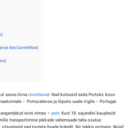
s)
Igreja dos Carmelitas)
uro)
kul asuva linna
roomlased
. Nad kutsusid seda Portoks koos
maakonnale – Portucalense ja lõpuks uuele riigile – Portugal.
 kangendatud veini nimes –
port
. Kuni 18. sajandini kauplesid
mille transportimine pikkade vahemaade taha osutus
 otsustasid nad tootele lisada brändit. Nii tekkis portvein. Nüüd