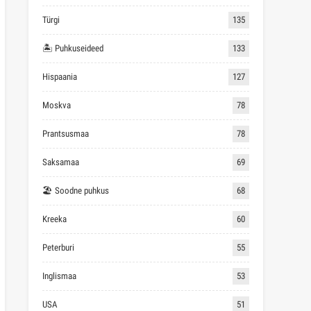
Türgi
135
🏝 Puhkuseideed
133
Hispaania
127
Moskva
78
Prantsusmaa
78
Saksamaa
69
🏖 Soodne puhkus
68
Kreeka
60
Peterburi
55
Inglismaa
53
USA
51