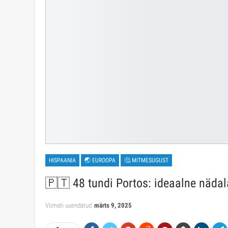
HISPAANIA
🌏 EUROOPA
🤔 MITMESUGUST
🇵🇹 48 tundi Portos: ideaalne näda
Viimati uuendatud
märts 9, 2025