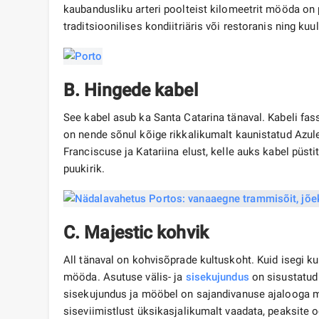
kaubandusliku arteri poolteist kilomeetrit mööda on
traditsioonilises kondiitriäris või restoranis ning ku
B. Hingede kabel
See kabel asub ka Santa Catarina tänaval. Kabeli fa
on nende sõnul kõige rikkalikumalt kaunistatud Azu
Franciscuse ja Katariina elust, kelle auks kabel püstit
puukirik.
C. Majestic kohvik
All tänaval on kohvisõprade kultuskoht. Kuid isegi k
mööda. Asutuse välis- ja
sisekujundus
on sisustatud 
sisekujundus ja mööbel on sajandivanuse ajalooga mei
siseviimistlust üksikasjalikumalt vaadata, peaksite 