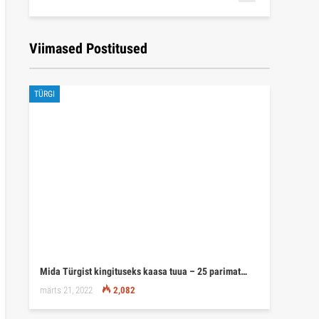
Viimased Postitused
TÜRGI
Mida Türgist kingituseks kaasa tuua – 25 parimat…
märts 21, 2022
2,082