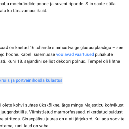
 palju moebrändide poode ja suveniiripoode. Siin saate süüa
ulata ka tänavamuusikuid.
ssaad on kaetud 16 tuhande sinimustvalge glasuurplaadiga – see
lejo hoone. Kabeli sisemusse
voolavad väärtused
pühakute
ati. Kuni 18. sajandini sellist dekoori polnud. Tempel oli lihtne
ui olete kohvi suhtes ükskõikne, ärge minge Majesticu kohvikust
juugendstiilis. Viimistletud marmorfassaad, nikerdatud puidust
striteos. Sissepääsu juures on alati järjekord. Kui aga soovite
ootama, kuni laud on vaba.