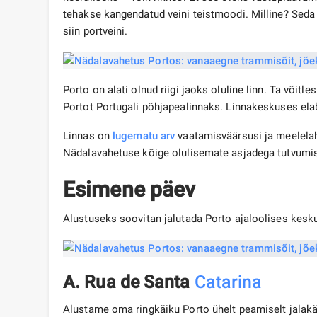
tehakse kangendatud veini teistmoodi. Milline? Seda 
siin portveini.
Porto on alati olnud riigi jaoks oluline linn. Ta võitle
Portot Portugali põhjapealinnaks. Linnakeskuses elab
Linnas on
lugematu arv
vaatamisväärsusi ja meelelahu
Nädalavahetuse kõige olulisemate asjadega tutvumi
Esimene päev
Alustuseks soovitan jalutada Porto ajaloolises kesku
A. Rua de Santa
Catarina
Alustame oma ringkäiku Porto ühelt peamiselt jalakä