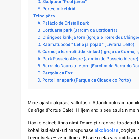
D. Skulptuur “Pool jänes”
E. Portveini keldrid
Teine päev
A. Palácio de Cristali park
B. Corduaria park (Jardim da Cordoaria)
C. Clérigose kirik ja torn (Igreja e Torre dos Clérigo
D. Raamatupood ” Lello ja pojad ” (Livraria Lello)
E. Carmo ja karmeliitide kirikud (Igreja do Carmo, 
A. Park Passeio Alegre (Jardim do Passeio Alegre)
B. Barra do Douro tuletorn (Farolim da Barra do Do
C. Pergola da Foz
D. Porto linnapark (Parque da Cidade do Porto)
Meie ajastu alguses vallutasid Atlandi ookeani ranni
Cale'iga (Portus Cale). Hiljem andis see asula nime 
Lisaks esineb linna nimi Douro piirkonnas toodetud
kohalikud elanikud hapupunase
alkohoolse
joogiga, 
keeruliseks – vein riknes. Et see oleks vastupidavam,