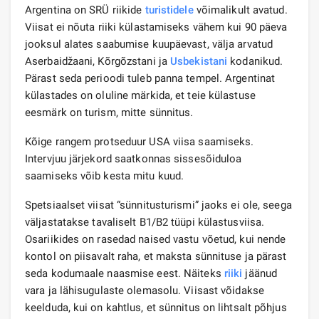
Argentina on SRÜ riikide
turistidele
võimalikult avatud.
Viisat ei nõuta riiki külastamiseks vähem kui 90 päeva
jooksul alates saabumise kuupäevast, välja arvatud
Aserbaidžaani, Kõrgõzstani ja
Usbekistani
kodanikud.
Pärast seda perioodi tuleb panna tempel. Argentinat
külastades on oluline märkida, et teie külastuse
eesmärk on turism, mitte sünnitus.
Kõige rangem protseduur USA viisa saamiseks.
Intervjuu järjekord saatkonnas sissesõiduloa
saamiseks võib kesta mitu kuud.
Spetsiaalset viisat “sünnitusturismi” jaoks ei ole, seega
väljastatakse tavaliselt B1/B2 tüüpi külastusviisa.
Osariikides on rasedad naised vastu võetud, kui nende
kontol on piisavalt raha, et maksta sünnituse ja pärast
seda kodumaale naasmise eest. Näiteks
riiki
jäänud
vara ja lähisugulaste olemasolu. Viisast võidakse
keelduda, kui on kahtlus, et sünnitus on lihtsalt põhjus