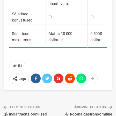
finantsvara.
Sõjalised
Ei
Ei
Ei
kohustused
60
Sünnituse
Alates 10 000
0-5000
70
maksumus
dollarist
dollarit
do
51
Jaga
EELMINE POSTITUS
JÄRGMINE POSTITUS
🕉️ India traditsioonilised
🍝 Rooma gastronoomiline