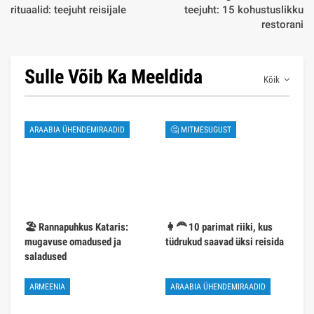
rituaalid: teejuht reisijale
teejuht: 15 kohustuslikku
restorani
Sulle Võib Ka Meeldida
Kõik
ARAABIA ÜHENDEMIRAADID
🤔 MITMESUGUST
🏖️ Rannapuhkus Kataris:
👩‍🦰 10 parimat riiki, kus
mugavuse omadused ja
tüdrukud saavad üksi reisida
saladused
ARMEENIA
ARAABIA ÜHENDEMIRAADID