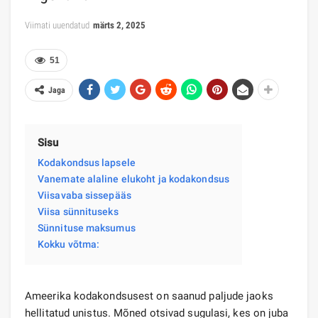
Viimati uuendatud
märts 2, 2025
51
Jaga
Sisu
Kodakondsus lapsele
Vanemate alaline elukoht ja kodakondsus
Viisavaba sissepääs
Viisa sünnituseks
Sünnituse maksumus
Kokku võtma:
Ameerika kodakondsusest on saanud paljude jaoks
hellitatud unistus. Mõned otsivad sugulasi, kes on juba