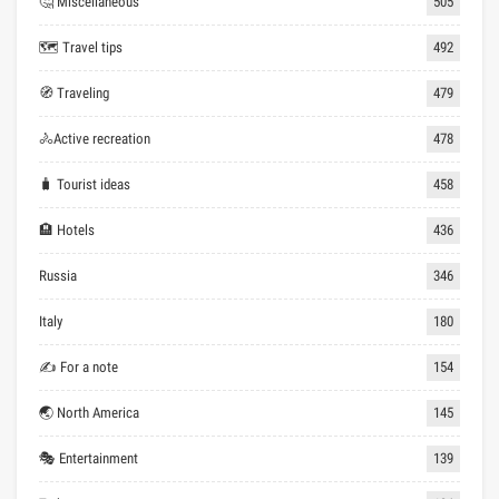
🤔 Miscellaneous
505
🗺 Travel tips
492
🧭 Traveling
479
🚴Active recreation
478
🧳 Tourist ideas
458
🏨 Hotels
436
Russia
346
Italy
180
✍ For a note
154
🌏 North America
145
🎭 Entertainment
139