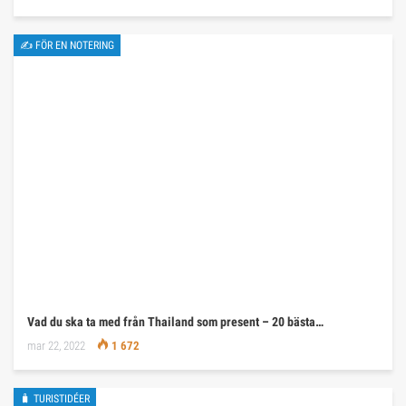
✍ FÖR EN NOTERING
Vad du ska ta med från Thailand som present – 20 bästa…
mar 22, 2022
1 672
🧳 TURISTIDÉER