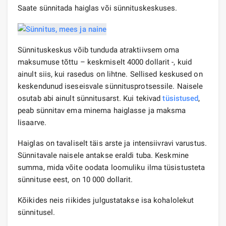
Saate sünnitada haiglas või sünnituskeskuses.
Sünnituskeskus võib tunduda atraktiivsem oma
maksumuse tõttu – keskmiselt 4000 dollarit -, kuid
ainult siis, kui rasedus on lihtne. Sellised keskused on
keskendunud iseseisvale sünnitusprotsessile. Naisele
osutab abi ainult sünnitusarst. Kui tekivad
tüsistused
,
peab sünnitav ema minema haiglasse ja maksma
lisaarve.
Haiglas on tavaliselt täis arste ja intensiivravi varustus.
Sünnitavale naisele antakse eraldi tuba. Keskmine
summa, mida võite oodata loomuliku ilma tüsistusteta
sünnituse eest, on 10 000 dollarit.
Kõikides neis riikides julgustatakse isa kohalolekut
sünnitusel.