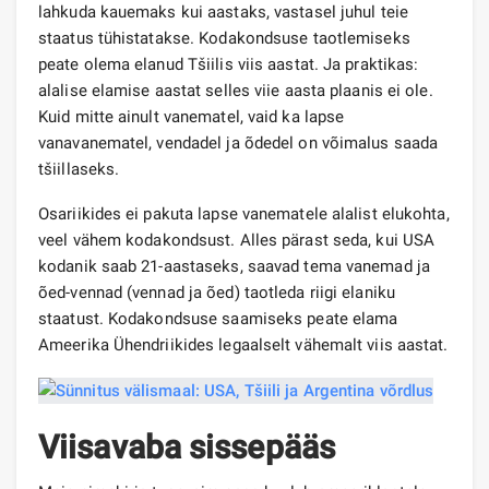
lahkuda kauemaks kui aastaks, vastasel juhul teie
staatus tühistatakse. Kodakondsuse taotlemiseks
peate olema elanud Tšiilis viis aastat. Ja praktikas:
alalise elamise aastat selles viie aasta plaanis ei ole.
Kuid mitte ainult vanematel, vaid ka lapse
vanavanematel, vendadel ja õdedel on võimalus saada
tšiillaseks.
Osariikides ei pakuta lapse vanematele alalist elukohta,
veel vähem kodakondsust. Alles pärast seda, kui USA
kodanik saab 21-aastaseks, saavad tema vanemad ja
õed-vennad (vennad ja õed) taotleda riigi elaniku
staatust. Kodakondsuse saamiseks peate elama
Ameerika Ühendriikides legaalselt vähemalt viis aastat.
Viisavaba sissepääs