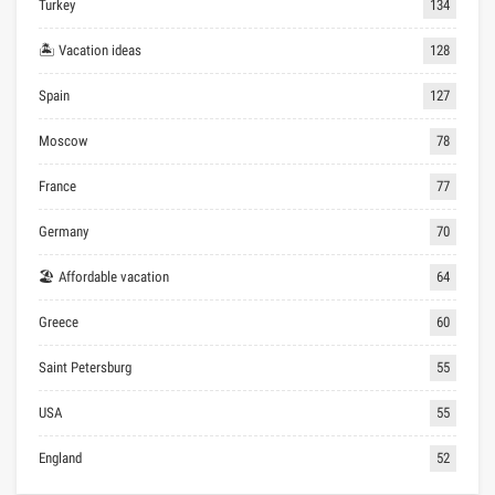
Turkey
134
🏝 Vacation ideas
128
Spain
127
Moscow
78
France
77
Germany
70
🏖 Affordable vacation
64
Greece
60
Saint Petersburg
55
USA
55
England
52