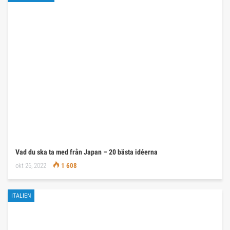
Vad du ska ta med från Japan – 20 bästa idéerna
okt 26, 2022
1 608
ITALIEN