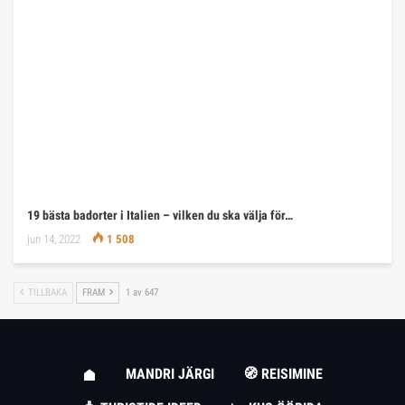
19 bästa badorter i Italien – vilken du ska välja för…
jun 14, 2022
1 508
TILLBAKA
FRAM
1 av 647
MANDRI JÄRGI
🧭 REISIMINE