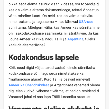
pikka aega elama asunud osariikidesse, või tööandjaid,
kes on valmis aitama dokumentidega, teistel õnnestub
võita roheline kaart. On neid, kes on valmis tuleviku
nimel ootama ja tegutsema – nad lähevad
USA-sse
sünnitama. Mõelgem välja, kas Ameerikas sünnitamine
on lisakodakondsuse saamiseks nii atraktiivne. Ja kas
Lõuna-Ameerika riike, nagu Tšiili ja
Argentina
, tuleks
kaaluda alternatiivina?
Kodakondsus lapsele
Kõik need riigid väljastavad vastsündinule sünnikoha
kodakondsuse või, nagu seda nimetatakse ka
“mullaõiguse alusel”. Kuid Tšiilis peavad erinevalt
Ameerika Ühendriikidest
ja Argentinast vanemad olema
riigi elanikud või vähemalt väitma, et nad on residendid.
Vastasel juhul ei saa laps Tšiili kodaniku staatust.