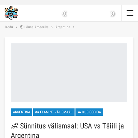
«
»
Kodu
🌏 Lõuna-Ameerika
Argentina
ARGENTINA
🏡 ELAMINE VÄLISMAAL
🛌 KUS ÖÖBIDA
👶 Sünnitus välismaal: USA vs Tšiili ja
Argentina