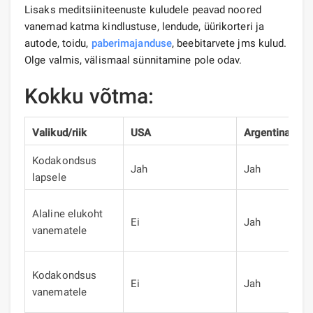
Lisaks meditsiiniteenuste kuludele peavad noored
vanemad katma kindlustuse, lendude, üürikorteri ja
autode, toidu,
paberimajanduse
, beebitarvete jms kulud.
Olge valmis, välismaal sünnitamine pole odav.
Kokku võtma:
Valikud/riik
USA
Argentina
Tši
Kodakondsus
Jah
Jah
Ja
lapsele
Ja
Alaline elukoht
Ei
Jah
(a
vanematele
pä
Ja
Kodakondsus
Ei
Jah
aa
vanematele
pä