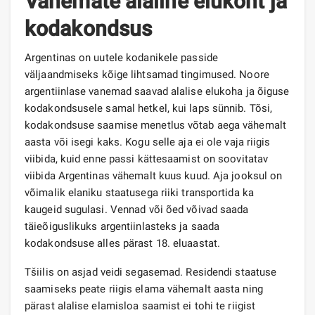
Vanemate alaline elukoht ja
kodakondsus
Argentinas on uutele kodanikele passide
väljaandmiseks kõige lihtsamad tingimused. Noore
argentiinlase vanemad saavad alalise elukoha ja õiguse
kodakondsusele samal hetkel, kui laps sünnib. Tõsi,
kodakondsuse saamise menetlus võtab aega vähemalt
aasta või isegi kaks. Kogu selle aja ei ole vaja riigis
viibida, kuid enne passi kättesaamist on soovitatav
viibida Argentinas vähemalt kuus kuud. Aja jooksul on
võimalik elaniku staatusega riiki transportida ka
kaugeid sugulasi. Vennad või õed võivad saada
täieõiguslikuks argentiinlasteks ja saada
kodakondsuse alles pärast 18. eluaastat.
Tšiilis on asjad veidi segasemad. Residendi staatuse
saamiseks peate riigis elama vähemalt aasta ning
pärast alalise elamisloa saamist ei tohi te riigist