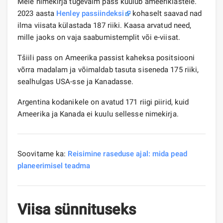
Meie nimekirja tugevaim pass kuulub ameeriklastele.
2023 aasta
Henley passiindeksi
kohaselt saavad nad
ilma viisata külastada 187 riiki. Kaasa arvatud need,
mille jaoks on vaja saabumistemplit või e-viisat.
Tšiili pass on Ameerika passist kaheksa positsiooni
võrra madalam ja võimaldab tasuta siseneda 175 riiki,
sealhulgas USA-sse ja Kanadasse.
Argentina kodanikele on avatud 171 riigi piirid, kuid
Ameerika ja Kanada ei kuulu sellesse nimekirja.
Soovitame ka:
Reisimine raseduse ajal: mida pead
planeerimisel teadma
Viisa sünnituseks