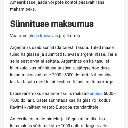
Ameerikasse jääda või pole kontol piisavalt raha
maksmiseks.
Sünnituse maksumus
Vaatame
hindu
kasvavas
järjekorras.
Argentinas saab sünnitada täiesti tasuta. Tuled maale,
tuled haiglasse ja sünnitad tulevase argentiinlase. Teile
selle eest arvet ei esitata. Argentinas on ka tasulisi
kliinikuid, kus sünnituse ja sünnitusjärgse hoolduse
kulud maksavad teile 2000–5000 dollarit. Nii tasulise
kui ka tasuta meditsiini kvaliteedi tase on üsna kõrge.
Lapsevanemaks saamine Tšiilis maksab
umbes
6000–
7000 dollarit. Saate sünnitada kas haiglas või kodus.
Ravimi kvaliteet vastab Euroopa standarditele.
Ameerika on meie nimekirja kõige kallim riik. Iga
lisaanalüüs võib maksta +1000 dollarit koguarvele.