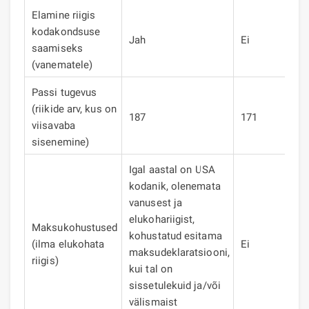
Elamine riigis
kodakondsuse
Jah
Ei
Ja
saamiseks
(vanematele)
Passi tugevus
(riikide arv, kus on
187
171
17
viisavaba
sisenemine)
Igal aastal on USA
kodanik, olenemata
vanusest ja
elukohariigist,
Maksukohustused
kohustatud esitama
(ilma elukohata
Ei
Ei
maksudeklaratsiooni,
riigis)
kui tal on
sissetulekuid ja/või
välismaist