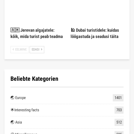
🇦🇲 Jerevan algajatele:
🕌 Dubai turistidele: kuidas
kõik, mida turist peab teadma
lõõgastuda ja seadusi täita
EELMINE
EDASI
Beliebte Kategorien
🌏 Europe
1401
🌟Interesting facts
703
🌏 Asia
512