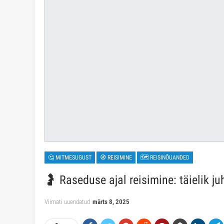
🤔 MITMESUGUST
🧭 REISIMINE
🗺 REISINÕUANDED
🤰 Raseduse ajal reisimine: täielik j
Viimati uuendatud
märts 8, 2025