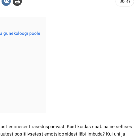
47
da günekoloogi poole
ast esimesest raseduspäevast. Kuid kuidas saab naine sellises
a uutest positiivsetest emotsioonidest läbi imbuda? Kui uni ja