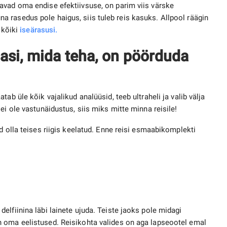
avad oma endise efektiivsuse, on parim viis värske
 rasedus pole haigus, siis tuleb reis kasuks. Allpool räägin
a kõiki
iseärasusi.
asi, mida teha, on pöörduda
ab üle kõik vajalikud analüüsid, teeb ultraheli ja valib välja
ei ole vastunäidustus, siis miks mitte minna reisile!
d olla teises riigis keelatud. Enne reisi esmaabikomplekti
lfiinina läbi lainete ujuda. Teiste jaoks pole midagi
 oma eelistused. Reisikohta valides on aga lapseootel emal