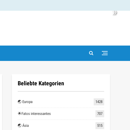
»
Beliebte Kategorien
🌏 Europa
1428
🌟Fatos interessantes
707
🌏 Ásia
515