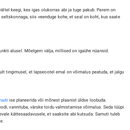
ältel keegi, kes igas olukorras abi ja tuge pakub. Parem on
ka seltskonnaga, siis veenduge kohe, et seal on koht, kus saate
unkti alusel. Mõelgem välja, millised on igaühe nüansid.
lt tingimusel, et lapseootel emal on võimalus peatuda, et jalgu
uuti
ise planeerida või mõnest plaanist üldse loobuda.
di, vannituba, värske toidu valmistamise võimalus. Seda tüüpi
vale kättesaadavusele, et saaksite abi kutsuda. Samuti tuleb
e.