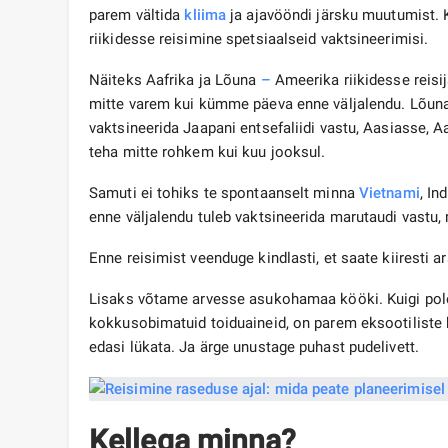
parem vältida
kliima
ja ajavööndi järsku muutumist. 
riikidesse reisimine spetsiaalseid vaktsineerimisi.
Näiteks Aafrika ja Lõuna
–
Ameerika riikidesse reisi
mitte varem kui kümme päeva enne väljalendu. Lõuna-A
vaktsineerida Jaapani entsefaliidi vastu, Aasiasse, A
teha mitte rohkem kui kuu jooksul.
Samuti ei tohiks te spontaanselt minna
Vietnami
, In
enne väljalendu tuleb vaktsineerida marutaudi vastu, 
Enne reisimist veenduge kindlasti, et saate kiiresti 
Lisaks võtame arvesse asukohamaa kööki. Kuigi pol
kokkusobimatuid toiduaineid, on parem eksootiliste
edasi lükata. Ja ärge unustage puhast pudelivett.
Kellega minna?