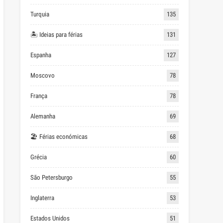
Turquia
135
🏝 Ideias para férias
131
Espanha
127
Moscovo
78
França
78
Alemanha
69
🏖 Férias económicas
68
Grécia
60
São Petersburgo
55
Inglaterra
53
Estados Unidos
51