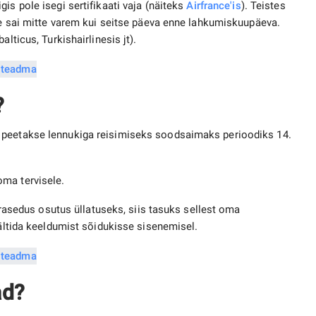
s pole isegi sertifikaati vaja (näiteks
Airfrance'is
). Teistes
ine sai mitte varem kui seitse päeva enne lahkumiskuupäeva.
lticus, Turkishairlinesis jt).
?
 peetakse lennukiga reisimiseks soodsaimaks perioodiks 14.
ma tervisele.
a rasedus osutus üllatuseks, siis tasuks sellest oma
ältida keeldumist sõidukisse sisenemisel.
ad?