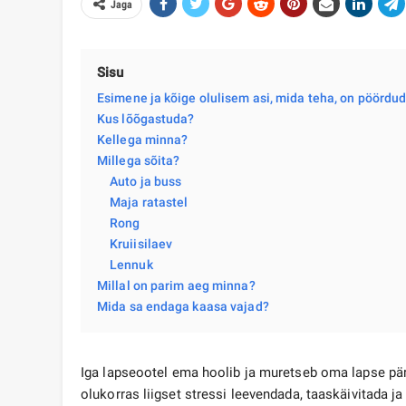
Jaga
Sisu
Esimene ja kõige olulisem asi, mida teha, on pöördu
Kus lõõgastuda?
Kellega minna?
Millega sõita?
Auto ja buss
Maja ratastel
Rong
Kruiisilaev​
Lennuk
Millal on parim aeg minna?
Mida sa endaga kaasa vajad?
Iga lapseootel ema hoolib ja muretseb oma lapse pär
olukorras liigset stressi leevendada, taaskäivitada j