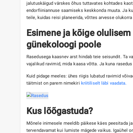
jalutuskäigud värskes õhus tuttavates kohtades kaot
endorfiiniannuse saamiseks keskkonda muuta. Ja kuna
teile, kuidas reisi planeerida, võttes arvesse olukorr
Esimene ja kõige olulisem 
günekoloogi poole
Rasedusega kaasnev arst hindab teie seisundit. Ta vaat
vajalikud ravimid, mida kaasa võtta. Ja kuna rasedus 
Kuid pidage meeles: ühes riigis lubatud ravimid võiva
täitmist on parem nimekiri
kriitiliselt läbi vaadata.
Kus lõõgastuda?
Mõnele inimesele meeldib päikese käes peesitada ja de
tervendavamat kui lumiste mägede vaikus. Igaühel on