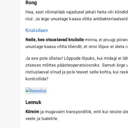
Rong
Hea, sest võimaldab vajadusel pikali heita või kõndid
riiul. Ja ärge unustage kaasa võtta antibakteriaalseid 
Kruiisilaev
Neile, kes otsustavad kruiisile
minna, ei pruugi piiran
unustage kaasa võtta tõendit, et reisi lõpus ei ületa
Ja see pole üllatav! Lõppude lõpuks, kui midagi ei l
otseses mõttes päästeoperatsiooniks. Samuti ärge 
ristluslaeval olnud ja pole teavet selle kohta, kui ra
kontrollida?
Lennuk
Kiireim
ja mugavaim transpordiliik, eriti kui reisite ü
veele ja tualetile.