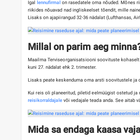
Igal
lennufirmal
on rasedatele oma nõuded. Mõnes riigi
riikides nõuavad nad ingliskeelset tõendit, mille na
Lisaks on ajapiirangud 32-36 nädalat (Lufthansas, Airba
Millal on parim aeg minna
Maailma Terviseorganisatsiooni soovituste kohaselt
kuni 27. nädalat ehk 2. trimester.
Lisaks peate keskenduma oma arsti soovitustele ja o
Kui reis oli planeeritud, piletid eelmüügist ostetud j
reisikorraldajale
või vedajale teada anda. See aitab v
Mida sa endaga kaasa vaj