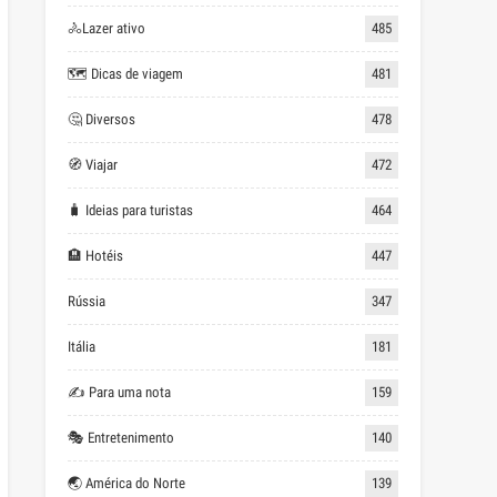
🚴Lazer ativo
485
🗺 Dicas de viagem
481
🤔 Diversos
478
🧭 Viajar
472
🧳 Ideias para turistas
464
🏨 Hotéis
447
Rússia
347
Itália
181
✍ Para uma nota
159
🎭 Entretenimento
140
🌏 América do Norte
139