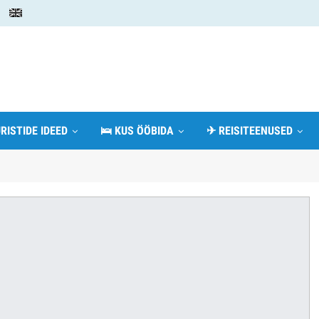
RISTIDE IDEED
🛌 KUS ÖÖBIDA
✈ REISITEENUSED