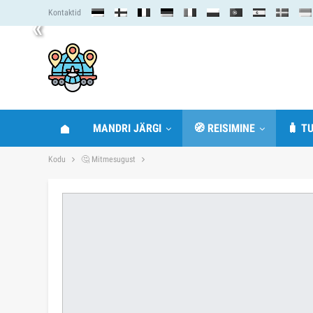
Kontaktid
«
MANDRI JÄRGI
🧭 REISIMINE
🧳 TU
Kodu
🤔 Mitmesugust