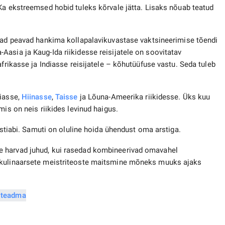
Ka ekstreemsed hobid tuleks kõrvale jätta. Lisaks nõuab teatud
jad peavad hankima kollapalavikuvastase vaktsineerimise tõendi
asia ja Kaug-Ida riikidesse reisijatele on soovitatav
afrikasse ja Indiasse reisijatele – kõhutüüfuse vastu. Seda tuleb
diasse,
Hiinasse
,
Taisse
ja Lõuna-Ameerika riikidesse. Üks kuu
mis on neis riikides levinud haigus.
arstiabi. Samuti on oluline hoida ühendust oma arstiga.
e harvad juhud, kui rasedad kombineerivad omavahel
 kulinaarsete meistriteoste maitsmine mõneks muuks ajaks