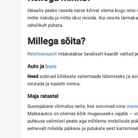
Ideaalis peaks raseda naise kõrval olema kogu reisi v
mitte riskida ja mitte üksi reisida. Kui reisite lärma
rahulikult puhata.
Millega sõita?
Reisitransport
määratakse tavaliselt kaardil valitud p
Auto ja
buss
Need
sobivad lühikeste vahemaade läbimiseks ja ainu
sirutada ja tualetti minna.
Maja ratastel
Suurepärane võimalus neile, kes soovivad oma
marsr
Matkaautos on olemas kõik mugavuseks vajalik – voo
puhkuse valimisel peate aga mõtlema mobiilside pide
eelnevalt mõelda päikese ja putukate eest kaitsmisel