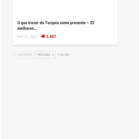
O que trazer da Turquia como presente – 25
melhores…
Mar 21, 2022
3.607
ANTERIOR
PRÓXIMO
1 De 649