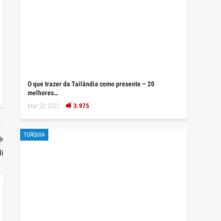
O que trazer da Tailândia como presente – 20
melhores…
Mar 22, 2022
3.975
TURQUIA
li