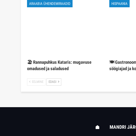
ARAABIA ÜHENDEMIRAADID
HISPAANIA
🏖️ Rannapuhkus Kataris: mugavuse
🍽️ Gastronoom
omadused ja saladused
söögiajad ja k
EELMINE
EDASI
MANDRI JÄR