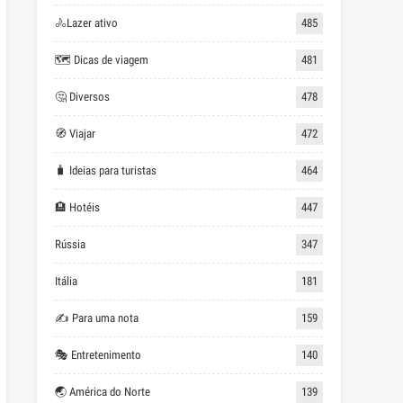
🚴Lazer ativo
485
🗺 Dicas de viagem
481
🤔 Diversos
478
🧭 Viajar
472
🧳 Ideias para turistas
464
🏨 Hotéis
447
Rússia
347
Itália
181
✍ Para uma nota
159
🎭 Entretenimento
140
🌏 América do Norte
139