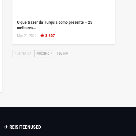
O que trazer da Turquia como presente – 25
melhores…
Mar 21, 2022
3.607
ANTERIOR
PRÓXIMO
1 De 649
✈ REISITEENUSED