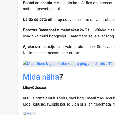
Pastel de choclo –
maisipirukas. Selles on ühendatu
maisi küpsemise ajal.
Caldo de pata on
soojendav supp, mis on valmistatud 
Porotos Granadost
nimetatakse
ka Tšiili külahautis
lisada ka muid köögivilju. Vaatamata sellele, et roog 
Ajiako on
lihapuljongist valmistatud supp. Selle valmis
Nii imab see endasse söe aroomi.
Mida näha
?
Lihavõttesaar
Kuulus mitte ainult Tšiilis, vaid kogu maailmas. Igaü
Moai kujusid. Kujude päritolu on ju siiani teadmata, m