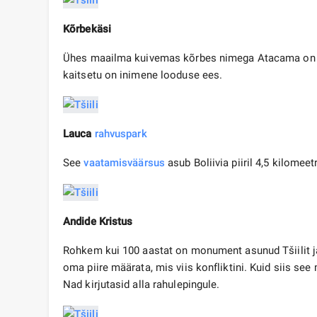
Kõrbekäsi
Ühes maailma kuivemas kõrbes nimega Atacama on toh
kaitsetu on inimene looduse ees.
Lauca
rahvuspark
See
vaatamisväärsus
asub Boliivia piiril 4,5 kilomee
Andide Kristus
Rohkem kui 100 aastat on monument asunud Tšiilit ja A
oma piire määrata, mis viis konfliktini. Kuid siis see
Nad kirjutasid alla rahulepingule.