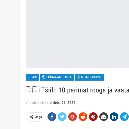
PERUU
🌏 LÕUNA-AMEERIKA
🤔 MITMESUGUST
🇨🇱 Tšiili: 10 parimat rooga ja vaa
Viimati uuendatud
dets. 21, 2024
Jaga