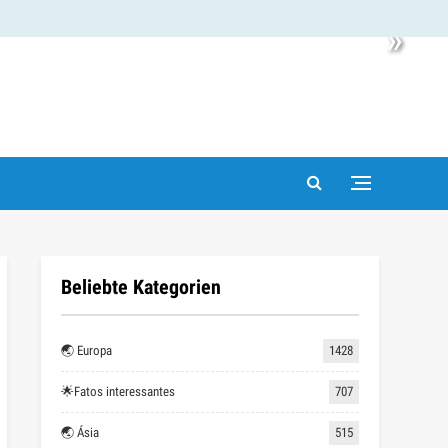
»
Beliebte Kategorien
🌏 Europa
1428
🌟Fatos interessantes
707
🌏 Ásia
515