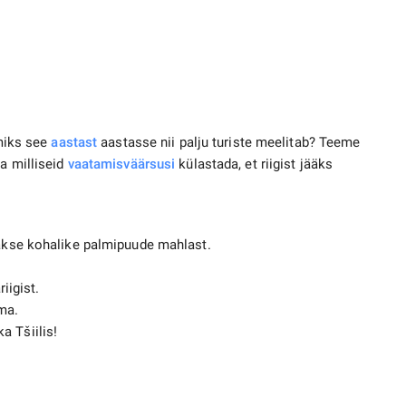
 miks see
aastast
aastasse nii palju turiste meelitab? Teeme
ja milliseid
vaatamisväärsusi
külastada, et riigist jääks
akse kohalike palmipuude mahlast.
iigist.
ama.
ka Tšiilis!