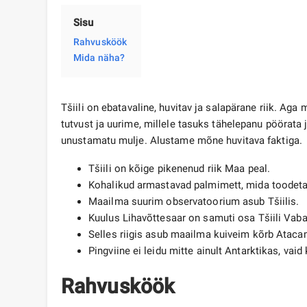
Sisu
Rahvusköök ​
Mida näha?
Tšiili on ebatavaline, huvitav ja salapärane riik. Aga
tutvust ja uurime, millele tasuks tähelepanu pöörata 
unustamatu mulje. Alustame mõne huvitava faktiga.
Tšiili on kõige pikenenud riik Maa peal.
Kohalikud armastavad palmimett, mida toodet
Maailma suurim observatoorium asub Tšiilis.
Kuulus Lihavõttesaar on samuti osa Tšiili Vabar
Selles riigis asub maailma kuiveim kõrb Atac
Pingviine ei leidu mitte ainult Antarktikas, vaid 
Rahvusköök