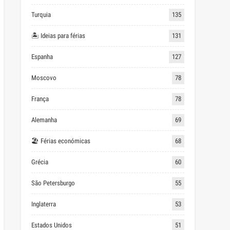
Turquia
135
🏝 Ideias para férias
131
Espanha
127
Moscovo
78
França
78
Alemanha
69
🏖 Férias económicas
68
Grécia
60
São Petersburgo
55
Inglaterra
53
Estados Unidos
51