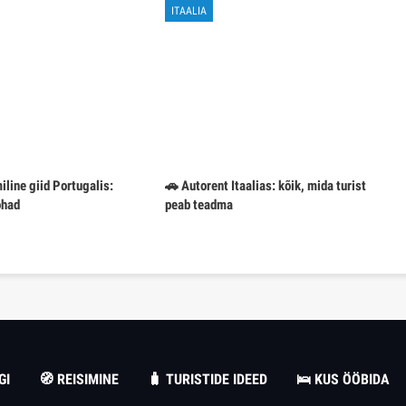
ITAALIA
iline giid Portugalis:
🚗 Autorent Itaalias: kõik, mida turist
ohad
peab teadma
GI
🧭 REISIMINE
🧳 TURISTIDE IDEED
🛌 KUS ÖÖBIDA