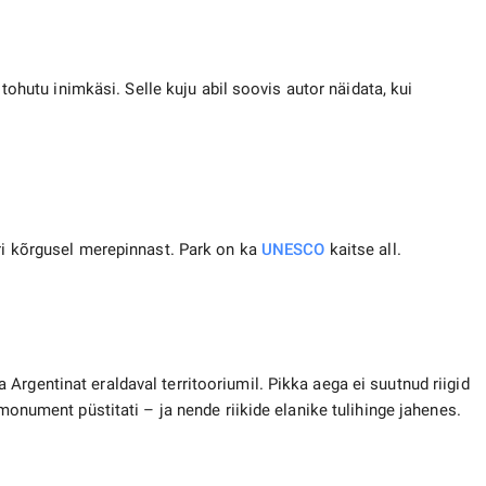
utu inimkäsi. Selle kuju abil soovis autor näidata, kui
tri kõrgusel merepinnast. Park on ka
UNESCO
kaitse all.
rgentinat eraldaval territooriumil. Pikka aega ei suutnud riigid
 monument püstitati – ja nende riikide elanike tulihinge jahenes.