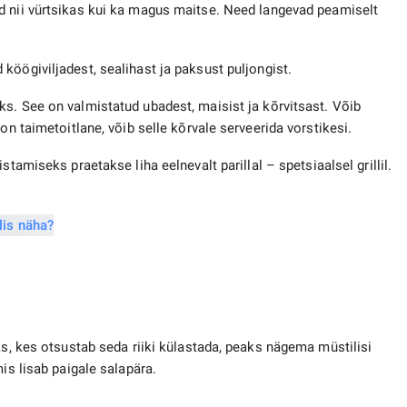
d nii vürtsikas kui ka magus maitse. Need langevad peamiselt
köögiviljadest, sealihast ja paksust puljongist.
eks. See on valmistatud ubadest, maisist ja kõrvitsast. Võib
on taimetoitlane, võib selle kõrvale serveerida vorstikesi.
tamiseks praetakse liha eelnevalt parillal – spetsiaalsel grillil.
ks, kes otsustab seda riiki külastada, peaks nägema müstilisi
is lisab paigale salapära.