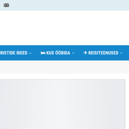
RISTIDE IDEED
🛌 KUS ÖÖBIDA
✈ REISITEENUSED