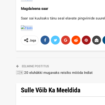
Magdaleena saar
Saar sai kuulsaks tänu seal elavate pingviinide suure
Jaga
EELMINE POSTITUS
🇮🇳 20 eluhäkki mugavaks reisiks mööda Indiat
Sulle Võib Ka Meeldida