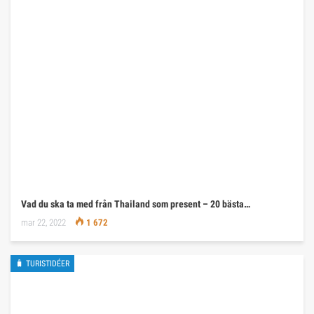
Vad du ska ta med från Thailand som present – 20 bästa…
mar 22, 2022
1 672
🧳 TURISTIDÉER