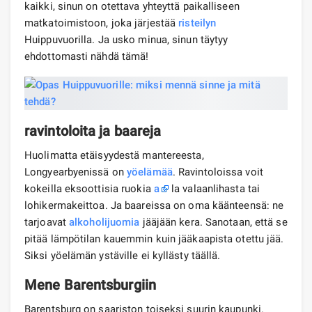
kaikki, sinun on otettava yhteyttä paikalliseen
matkatoimistoon, joka järjestää
risteilyn
Huippuvuorilla. Ja usko minua, sinun täytyy
ehdottomasti nähdä tämä!
ravintoloita ja baareja
Huolimatta etäisyydestä mantereesta,
Longyearbyenissä on
yöelämää
. Ravintoloissa voit
kokeilla eksoottisia ruokia
a
la valaanlihasta tai
lohikermakeittoa. Ja baareissa on oma käänteensä: ne
tarjoavat
alkoholijuomia
jääjään kera. Sanotaan, että se
pitää lämpötilan kauemmin kuin jääkaapista otettu jää.
Siksi yöelämän ystäville ei kyllästy täällä.
Mene Barentsburgiin
Barentsburg on saariston toiseksi suurin kaupunki.