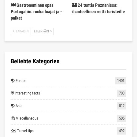
🍽️ Gastronominen opas
🏰 24 tuntia Poznanissa:
Portugaliin: ruokailuajat ja -
ihanteellinen reitti turisteille
paikat
TAKAISIN
ETEENPÄIN
Beliebte Kategorien
🌏 Europe
1401
🌟Interesting facts
703
🌏 Asia
512
🤔 Miscellaneous
505
🗺 Travel tips
492