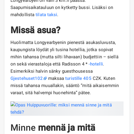
Longyearbyen on vain 3 km:n päässä.
Saapumisaikatauluun on kytketty bussi. Lisäksi on
mahdollista
tilata taksi
.
Missä asua?
Huolimatta Longyearbyenin pienestä asukasluvusta,
kaupungista löydät yli tusina hotellia, jotka sopivat
mihin tahansa (mutta silti lihavaan) budjettiin – siellä
on sekä vierastaloja että Radisson 4 *
-hotelli
.
Esimerkiksi halvin sänky guesthousessa
Gjestehuset102
maksaa
turistille
405
CZK. Kuten
missä tahansa muuallakin, sääntö ”mitä aikaisemmin
varaat, sitä halvempi huonehinta” pätee.
Minne
mennä ja mitä