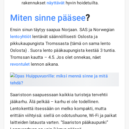
rakennukset
näyttävät
hyvin hoidetuilta.
Miten sinne pääsee
?
Ensin sinun täytyy saapua Norjaan. SAS ja Norwegian
lentoyhtiöt
lentävät säännöllisesti Oslosta ja
pikkukaupungista Tromssasta (tämä on sama lento
Oslosta)
.
Suora lento pääkaupungista kestää 3 tuntia.
Tromssan kautta – 4.5. Jos olet onnekas, näet
revontulet
lennon aikana.
Saaristoon saapuessaan kaikkia turisteja tervehtii
jääkarhu. Älä pelkää – karhu ei ole todellinen.
Lentokenttä itsessään on melko kompakti, mutta
erittäin viihtyisä: siellä on odotushuone, Wi-Fi ja paikat
laitteiden latausta varten. ”Saariston pääkaupunki”