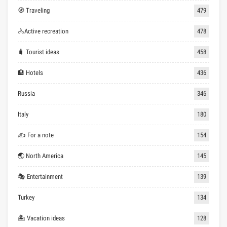
🧭 Traveling
479
🚴Active recreation
478
🧳 Tourist ideas
458
🏨 Hotels
436
Russia
346
Italy
180
✍ For a note
154
🌏 North America
145
🎭 Entertainment
139
Turkey
134
🏝 Vacation ideas
128