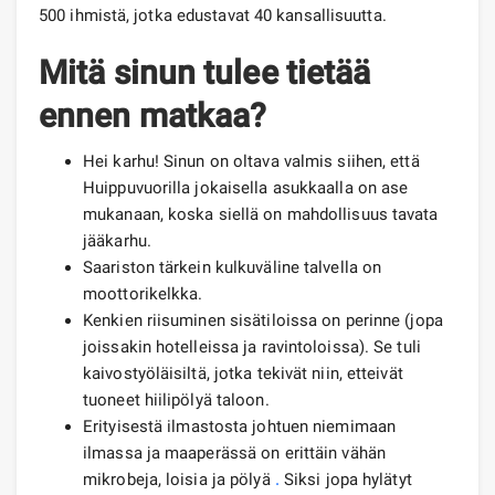
500 ihmistä, jotka edustavat 40 kansallisuutta.
Mitä sinun tulee tietää
ennen matkaa?
Hei karhu! Sinun on oltava valmis siihen, että
Huippuvuorilla jokaisella asukkaalla on ase
mukanaan, koska siellä on mahdollisuus tavata
jääkarhu.
Saariston tärkein kulkuväline talvella on
moottorikelkka.
Kenkien riisuminen sisätiloissa on perinne (jopa
joissakin hotelleissa ja ravintoloissa). Se tuli
kaivostyöläisiltä, ​​jotka tekivät niin, etteivät
tuoneet hiilipölyä taloon.
Erityisestä ilmastosta johtuen niemimaan
ilmassa ja maaperässä on erittäin vähän
mikrobeja, loisia ja pölyä
.
Siksi jopa hylätyt