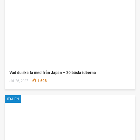
Vad du ska ta med från Japan – 20 bästa idéerna
okt 26, 2022
1 608
ITALIEN