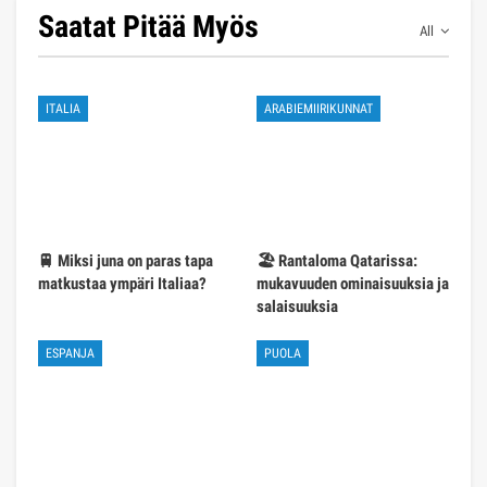
Saatat Pitää Myös
All
ITALIA
ARABIEMIIRIKUNNAT
🚆 Miksi juna on paras tapa
🏖️ Rantaloma Qatarissa:
matkustaa ympäri Italiaa?
mukavuuden ominaisuuksia ja
salaisuuksia
ESPANJA
PUOLA