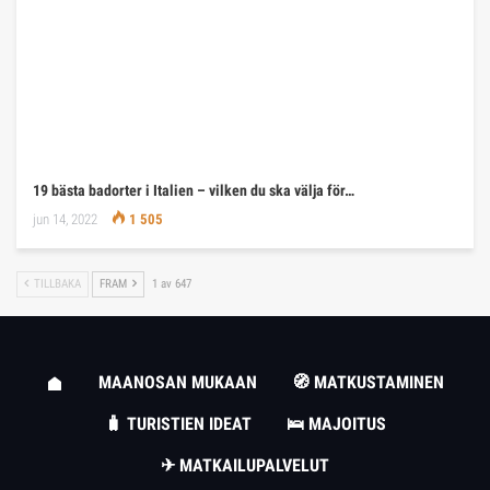
19 bästa badorter i Italien – vilken du ska välja för…
jun 14, 2022
1 505
TILLBAKA
FRAM
1 av 647
MAANOSAN MUKAAN
🧭 MATKUSTAMINEN
🧳 TURISTIEN IDEAT
🛌 MAJOITUS
✈ MATKAILUPALVELUT