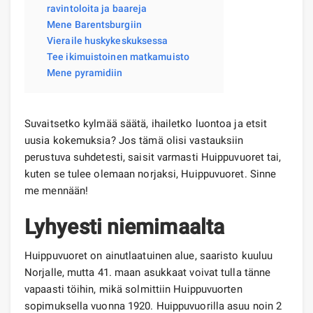
ravintoloita ja baareja
Mene Barentsburgiin
Vieraile huskykeskuksessa
Tee ikimuistoinen matkamuisto
Mene pyramidiin
Suvaitsetko kylmää säätä, ihailetko luontoa ja etsit
uusia kokemuksia? Jos tämä olisi vastauksiin
perustuva suhdetesti, saisit varmasti Huippuvuoret tai,
kuten se tulee olemaan norjaksi, Huippuvuoret. Sinne
me mennään!
Lyhyesti niemimaalta
Huippuvuoret on ainutlaatuinen alue, saaristo kuuluu
Norjalle, mutta 41. maan asukkaat voivat tulla tänne
vapaasti töihin, mikä solmittiin Huippuvuorten
sopimuksella vuonna 1920. Huippuvuorilla asuu noin 2