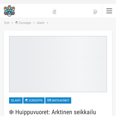
«
»
Koti
🌏 Eurooppa
Islanti
ISLANTI
🌏 EUROOPPA
🗺 MATKAVINKIT
❄️ Huippuvuoret: Arktinen seikkailu