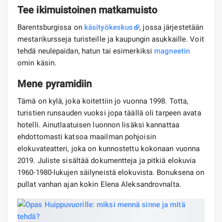
Tee ikimuistoinen matkamuisto
Barentsburgissa on
käsityökeskus
, jossa järjestetään
mestarikursseja turisteille ja kaupungin asukkaille. Voit
tehdä neulepaidan, hatun tai esimerkiksi
magneetin
omin käsin.
Mene pyramidiin
Tämä on kylä, joka koitettiin jo vuonna 1998. Totta,
turistien runsauden vuoksi jopa täällä oli tarpeen avata
hotelli. Ainutlaatuisen luonnon lisäksi kannattaa
ehdottomasti katsoa maailman pohjoisin
elokuvateatteri, joka on kunnostettu kokonaan vuonna
2019. Juliste sisältää dokumentteja ja pitkiä elokuvia
1960-1980-lukujen säilyneistä elokuvista. Bonuksena on
pullat vanhan ajan kokin Elena Aleksandrovnalta.