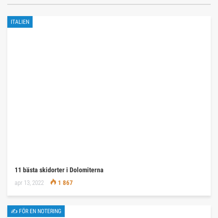
ITALIEN
11 bästa skidorter i Dolomiterna
apr 13, 2022
1 867
✍ FÖR EN NOTERING