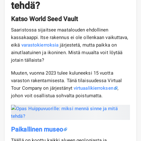
tehdä?
Katso World Seed Vault
Saaristossa sijaitsee maatalouden ehdollinen
kassakaappi. Itse rakennus ei ole ollenkaan vaikuttava,
eikä
varastokierroksia
järjestetä, mutta paikka on
ainutlaatuinen ja ikoninen. Mistä muualta voit löytää
jotain tällaista?
Muuten, vuonna 2023 tulee kuluneeksi 15 vuotta
varaston rakentamisesta. Tänä tilaisuudessa Virtual
Tour Company on järjestänyt
virtuaalikierroksen
,
johon voit osallistua sohvalta poistumatta.
Paikallinen museo
Täällä on koottu kaikki alueen geologiasta ja