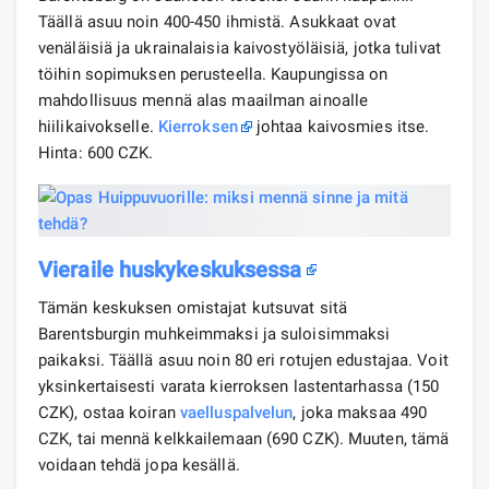
Täällä asuu noin 400-450 ihmistä. Asukkaat ovat
venäläisiä ja ukrainalaisia ​​kaivostyöläisiä, jotka tulivat
töihin sopimuksen perusteella. Kaupungissa on
mahdollisuus mennä alas maailman ainoalle
hiilikaivokselle.
Kierroksen
johtaa kaivosmies itse.
Hinta: 600 CZK.
Vieraile huskykeskuksessa
Tämän keskuksen omistajat kutsuvat sitä
Barentsburgin muhkeimmaksi ja suloisimmaksi
paikaksi. Täällä asuu noin 80 eri rotujen edustajaa. Voit
yksinkertaisesti varata kierroksen lastentarhassa (150
CZK), ostaa koiran
vaelluspalvelun
, joka maksaa 490
CZK, tai mennä kelkkailemaan (690 CZK). Muuten, tämä
voidaan tehdä jopa kesällä.