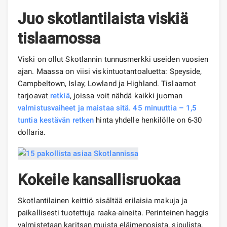
Juo skotlantilaista viskiä
tislaamossa
Viski on ollut Skotlannin tunnusmerkki useiden vuosien
ajan. Maassa on viisi viskintuotantoaluetta: Speyside,
Campbeltown, Islay, Lowland ja Highland. Tislaamot
tarjoavat
retkiä
, joissa voit nähdä kaikki juoman
valmistusvaiheet ja maistaa sitä. 45 minuuttia – 1,5
tuntia kestävän
retken
hinta yhdelle henkilölle on 6-30
dollaria.
Kokeile kansallisruokaa
Skotlantilainen keittiö sisältää erilaisia ​​makuja ja
paikallisesti tuotettuja raaka-aineita. Perinteinen haggis
valmistetaan karitsan muista eläimenosista, sipulista,