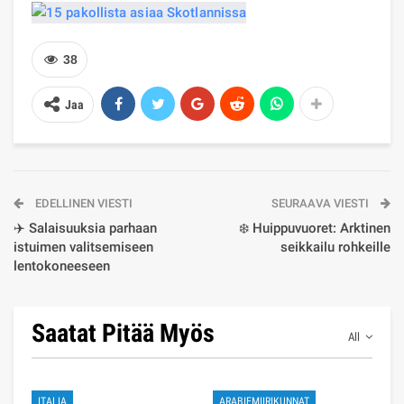
38
Jaa
EDELLINEN VIESTI
SEURAAVA VIESTI
✈️ Salaisuuksia parhaan
❄️ Huippuvuoret: Arktinen
istuimen valitsemiseen
seikkailu rohkeille
lentokoneeseen
Saatat Pitää Myös
All
ITALIA
ARABIEMIIRIKUNNAT