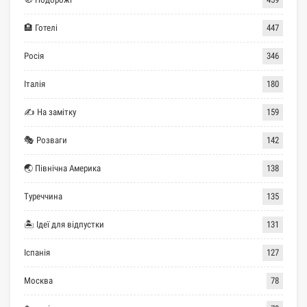
🏨 Готелі
447
Росія
346
Італія
180
✍ На замітку
159
🎭 Розваги
142
🌏 Північна Америка
138
Туреччина
135
🏝 Ідеї для відпустки
131
Іспанія
127
Москва
78