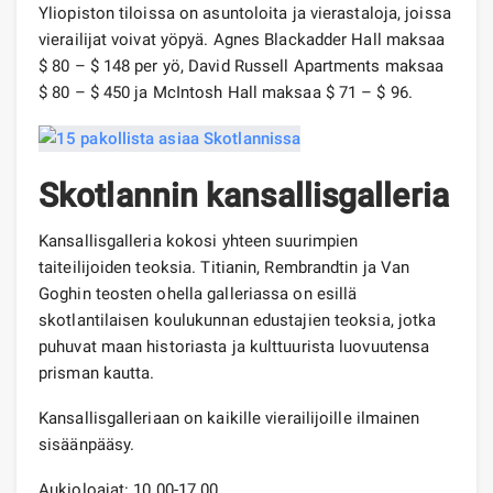
Yliopiston tiloissa on asuntoloita ja vierastaloja, joissa
vierailijat voivat yöpyä. Agnes Blackadder Hall maksaa
$ 80 – $ 148 per yö, David Russell Apartments maksaa
$ 80 – $ 450 ja McIntosh Hall maksaa $ 71 – $ 96.
Skotlannin kansallisgalleria
Kansallisgalleria kokosi yhteen suurimpien
taiteilijoiden teoksia. Titianin, Rembrandtin ja Van
Goghin teosten ohella galleriassa on esillä
skotlantilaisen koulukunnan edustajien teoksia, jotka
puhuvat maan historiasta ja kulttuurista luovuutensa
prisman kautta.
Kansallisgalleriaan on kaikille vierailijoille ilmainen
sisäänpääsy.
Aukioloajat: 10.00-17.00.