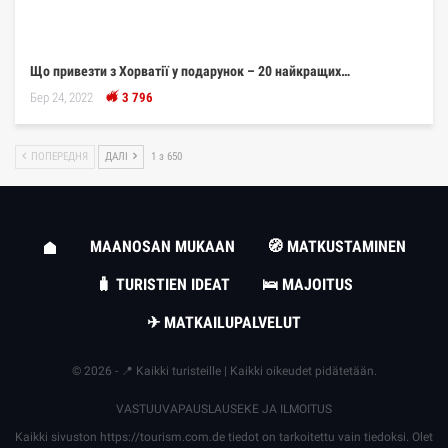
Що привезти з Хорватії у подарунок – 20 найкращих…
Бер 24, 2022
3 796
ПОПЕРЕДНЯ
ДАЛІ
1 з 650
MAANOSAN MUKAAN
🧭 MATKUSTAMINEN
🧳 TURISTIEN IDEAT
🛌 MAJOITUS
✈ MATKAILUPALVELUT
© 2026 - 📍 Kaikki turisteille | Kaikki oikeudet pidätetään.
VASTUUVAPAUSLAUSEKE JA ILMOITUS
Kaikki sivuston
https://tourism.com.de
tiedot on tarkoitettu vain tiedoksi. Olet