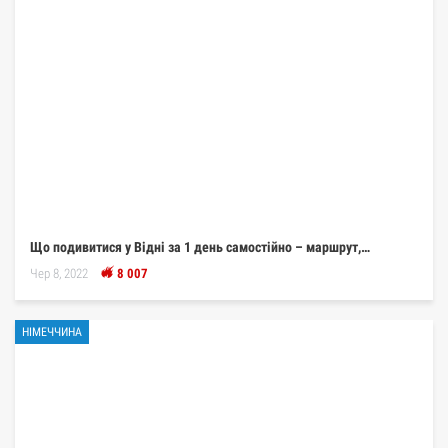
Що подивитися у Відні за 1 день самостійно – маршрут,…
Чер 8, 2022
8 007
НІМЕЧЧИНА