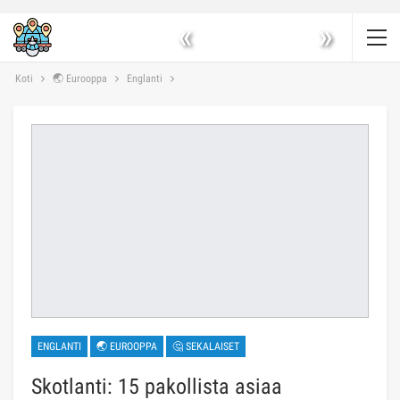
«
»
Koti
🌏 Eurooppa
Englanti
ENGLANTI
🌏 EUROOPPA
🤔 SEKALAISET
Skotlanti: 15 pakollista asiaa