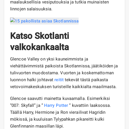
maalauksellisia vesiputouksia ja tutkia muinaisten
linnojen salaisuuksia.
Katso Skotlanti
valkokankaalta
Glencoe Valley on yksi kauneimmista ja
viehättävimmistä paikoista Skotlannissa, jäätiköiden ja
tulivuorten muodostama. Vuorten ja koskemattoman
luonnon halki johtavat
reitit
tekevät tästä paikasta
vetovoimakeskuksen turisteille kaikkialta maailmasta.
Glencoe saavutti mainetta kuvaamalla. Esimerkiksi
”007: Skyfall” ja ”
Harry
Potter
” kuvattiin laaksossa.
Täällä Harry, Hermione ja Ron vierailivat Hagridin
mökissä, ja kuuluisan Tylypahkan pikareitti kulki
Glenfinnanin maasillan läpi.