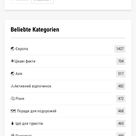
Beliebte Kategorien
🌏 Європа
1427
🌟Цікаві факти
704
🌏 Азія
517
🚴Активний відпочинок
482
🤔 Різне
472
🗺 Поради для подорожей
468
🧳 Ідеї для туристів
465
🧭 Подорожі
459