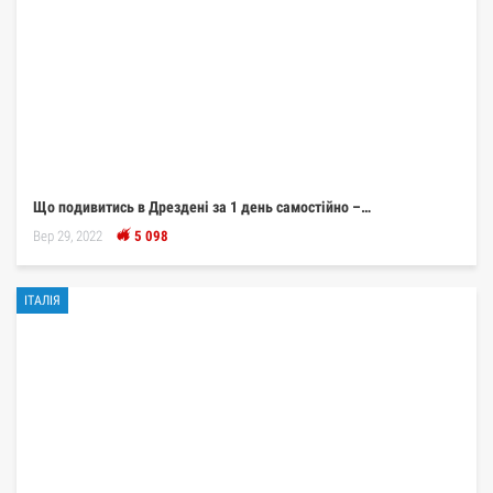
Що подивитись в Дрездені за 1 день самостійно –…
Вер 29, 2022
5 098
ІТАЛІЯ