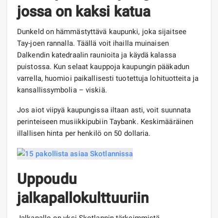
jossa on kaksi katua
Dunkeld on hämmästyttävä kaupunki, joka sijaitsee
Tay-joen rannalla. Täällä voit ihailla muinaisen
Dalkendin katedraalin raunioita ja käydä kalassa
puistossa. Kun selaat kauppoja kaupungin pääkadun
varrella, huomioi paikallisesti tuotettuja lohituotteita ja
kansallissymbolia – viskiä.
Jos aiot viipyä kaupungissa iltaan asti, voit suunnata
perinteiseen musiikkipubiin Taybank. Keskimääräinen
illallisen hinta per henkilö on 50 dollaria.
Uppoudu
jalkapallokulttuuriin
Jalkapallo on yksi Skotlannin tärkeimmistä