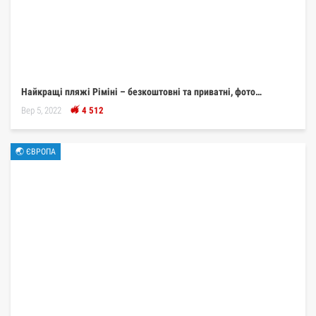
Найкращі пляжі Ріміні – безкоштовні та приватні, фото…
Вер 5, 2022
4 512
🌏 ЄВРОПА