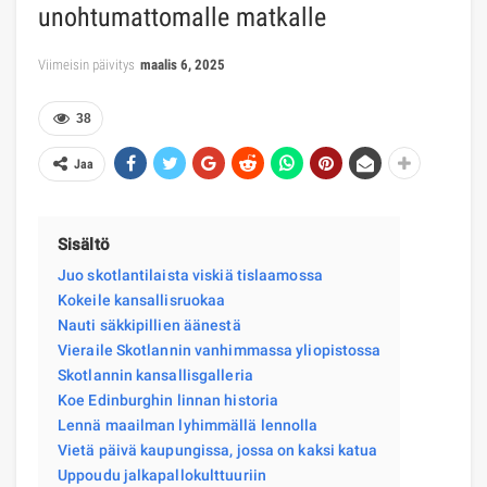
unohtumattomalle matkalle
Viimeisin päivitys
maalis 6, 2025
38
Jaa
Sisältö
Juo skotlantilaista viskiä tislaamossa
Kokeile kansallisruokaa
Nauti säkkipillien äänestä
Vieraile Skotlannin vanhimmassa yliopistossa
Skotlannin kansallisgalleria
Koe Edinburghin linnan historia
Lennä maailman lyhimmällä lennolla
Vietä päivä kaupungissa, jossa on kaksi katua
Uppoudu jalkapallokulttuuriin