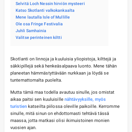
Selvitä Loch Nessin hirviön mysteeri
Katso Skotlanti valkokankaalta
Mene lautalla Isle of Mullille
Ole osa Fringe Festivalia
Juhli Samhainia
Valitse perinteinen kiltti
Skotlanti on linnoja ja kuuluisia yliopistoja, kilttejä ja
säkkipillejä sekä henkeäsalpaava luonto. Mene tähän
planeetan hämmästyttävään nurkkaan ja löydä se
tuntemattomalta puolelta.
Mutta tämä maa todella avautuu sinulle, jos omistat
aikaa paitsi sen kuuluisille
nähtävyyksille, myös
turistien
katseilta piilossa oleville paikoille. Kerromme
sinulle, mitä sinun on ehdottomasti tehtävä tässä
maassa, jotta matkasi olisi ikimuistoinen monien
vuosien ajan.