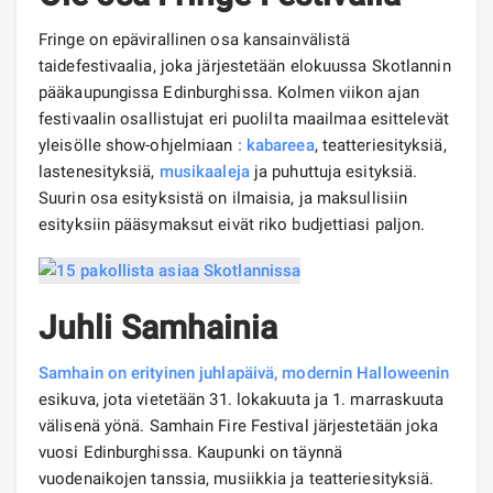
Fringe on epävirallinen osa kansainvälistä
taidefestivaalia, joka järjestetään elokuussa Skotlannin
pääkaupungissa Edinburghissa. Kolmen viikon ajan
festivaalin osallistujat eri puolilta maailmaa esittelevät
yleisölle show-ohjelmiaan
:
kabareea
, teatteriesityksiä,
lastenesityksiä,
musikaaleja
ja puhuttuja esityksiä.
Suurin osa esityksistä on ilmaisia, ja maksullisiin
esityksiin pääsymaksut eivät riko budjettiasi paljon.
Juhli Samhainia
Samhain on erityinen juhlapäivä, modernin Halloweenin
esikuva, jota vietetään 31. lokakuuta ja 1. marraskuuta
välisenä yönä. Samhain Fire Festival järjestetään joka
vuosi Edinburghissa. Kaupunki on täynnä
vuodenaikojen tanssia, musiikkia ja teatteriesityksiä.