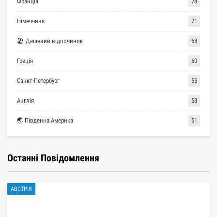
Франція
78
Німеччина
71
🏖 Дешевий відпочинок
68
Греція
60
Санкт-Петербург
55
Англія
53
🌏 Південна Америка
51
Останні Повідомлення
АВСТРІЯ