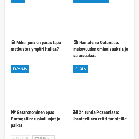
🚆 Miksi juna on paras tapa
🏖️ Rantaloma Qatarissa:
matkustaa ympäri Italiaa?
mukavuuden ominaisuuksia ja
salaisuuksia
ESPANJA
PUOLA
🍽️ Gastronominen opas
🏰 24 tuntia Poznanissa:
Portugaliin: ruokailuajat ja -
ihanteellinen reitti turisteille
paikat
TAKAISIN
ETEENPÄIN