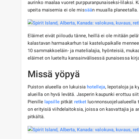
aurinko maalaa vuoret purppuranpunaiseksi-lilaksi. Kai
upeita maisemia ei ole mis
sää
n muualla planeetalla.
Eläimet eivät piiloudu tänne, heillä ei ole mitään pe
kalastavan harmaakarhun tai kastelupaikalle menneen 
10 sammakkoeläin- ja matelialajia, hyönteisiä, muka
eläimet on lueteltu kansainvälisessä punaisessa kirj
Missä yöpyä
Puiston alueella on lukuisia
hotelleja
, lepotaloja ja k
alueilla on hyvä levätä. Jasperin kaupunki erottuu siit
Pienille
lapsille
pitkät
retket
luonnonsuojelualueella t
on erityisiä viihdelaitoksia, joissa on kasvattajia ja
pitkältä.