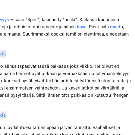
vyys
– saari ”Spirit”, käännetty ”henki”. Kaikissa kaupoissa
tteja ja erilaisia ​​matkamuistoja hänen
kuva
. Pieni pala
maat
a,
tale maata. Suurimmaksi osaksi tämä on niemimaa, ainoastaan ​​
oisiinsa tapasivat tässä paikassa joka viikko. He olivat eri
tta nämä heimot ovat pitkään ja voimakkaasti ollut vihamielisyys.
kokoukset pysähtyivät tai hän poistuisi tyttärensä ulos talosta ja
itsi ensimmäisen vaihtoehdon. Ja kaveri jatkoi päivämääriä ja
ä pysyi täällä. Siitä lähtien tätä paikkaa on kutsuttu ”hengen
un löydät itsesi tämän upean järven rannalta. Rauhalliset ja
lle, heijastuvat siihen, ikään kuin ne katsovat peiliin, onko