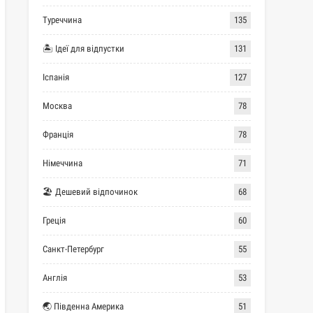
Туреччина
135
🏝 Ідеї для відпустки
131
Іспанія
127
Москва
78
Франція
78
Німеччина
71
🏖 Дешевий відпочинок
68
Греція
60
Санкт-Петербург
55
Англія
53
🌏 Південна Америка
51