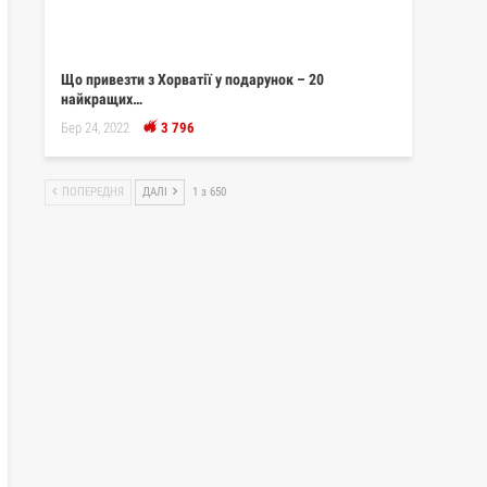
Що привезти з Хорватії у подарунок – 20
найкращих…
Бер 24, 2022
3 796
ПОПЕРЕДНЯ
ДАЛІ
1 з 650