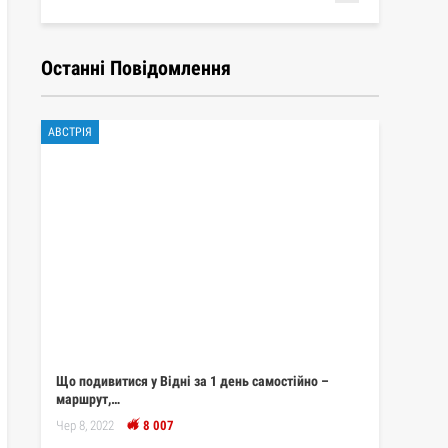
Останні Повідомлення
АВСТРІЯ
Що подивитися у Відні за 1 день самостійно –
маршрут,…
Чер 8, 2022
8 007