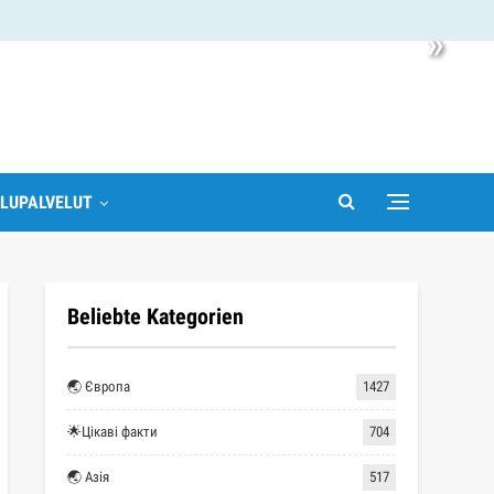
»
LUPALVELUT
Beliebte Kategorien
🌏 Європа
1427
🌟Цікаві факти
704
🌏 Азія
517