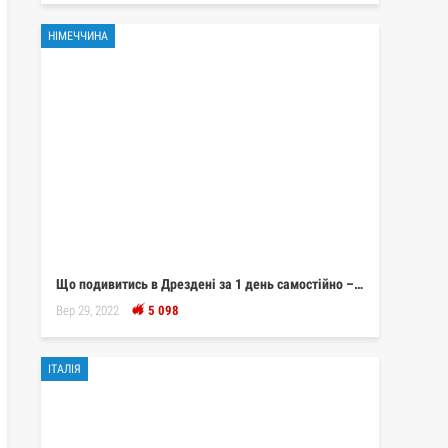
НІМЕЧЧИНА
Що подивитись в Дрездені за 1 день самостійно –…
Вер 29, 2022
5 098
ІТАЛІЯ