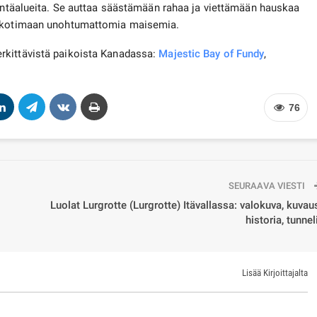
rintäalueita. Se auttaa säästämään rahaa ja viettämään hauskaa
en kotimaan unohtumattomia maisemia.
rkittävistä paikoista Kanadassa:
Majestic Bay of Fundy
,
76
SEURAAVA VIESTI
Luolat Lurgrotte (Lurgrotte) Itävallassa: valokuva, kuvau
historia, tunnel
Lisää Kirjoittajalta