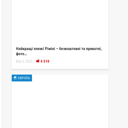
Найкращі пляжі Ріміні – безкоштовні та приватні,
фото…
Вер 5, 2022
4 510
🌏 ЄВРОПА