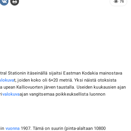
76
al Stationin itäseinällä sijaitsi Eastman Kodakia mainostava
alokuva
t, joiden koko oli 6×20 metriä. Yksi näistä otoksista
sta upean Kalliovuorten järven taustalla. Useiden kuukausien ajan
ri
valokuva
ajan vangitsemaa poikkeuksellista luonnon
iin
vuonna
1907. Tämä on suurin (pinta-alaltaan 10800