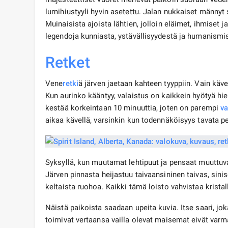
lumihiustyyli hyvin asetettu. Jalan nukkaiset männyt
Muinaisista ajoista lähtien, jolloin eläimet, ihmiset 
legendoja kunniasta, ystävällisyydestä ja humanismis
Retket
Vene
retki
ä järven jaetaan kahteen tyyppiin. Vain käve
Kun aurinko kääntyy, valaistus on kaikkein hyötyä hien
kestää korkeintaan 10 minuuttia, joten on parempi
va
aikaa kävellä, varsinkin kun todennäköisyys tavata p
Syksyllä, kun muutamat lehtipuut ja pensaat muuttuva
Järven pinnasta heijastuu taivaansininen taivas, sini
keltaista ruohoa. Kaikki tämä loisto vahvistaa kristal
Näistä paikoista saadaan upeita kuvia. Itse saari, jok
toimivat vertaansa vailla olevat maisemat eivät var