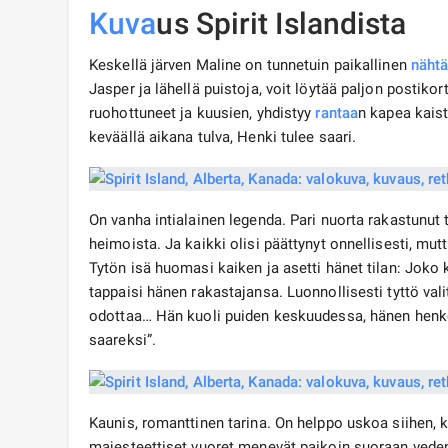
Kuva
us Spirit Islandista
Keskellä järven Maline on tunnetuin paikallinen
nähtä
Jasper ja lähellä puistoja, voit löytää paljon postikor
ruohottuneet ja kuusien, yhdistyy
rantaa
n kapea kais
keväällä aikana tulva, Henki tulee saari.
On vanha intialainen legenda. Pari nuorta rakastunut t
heimoista. Ja kaikki olisi päättynyt onnellisesti, mu
Tytön isä huomasi kaiken ja asetti hänet tilan: Joko 
tappaisi hänen rakastajansa. Luonnollisesti tyttö val
odottaa… Hän kuoli puiden keskuudessa, hänen henkens
saareksi”.
Kaunis, romanttinen tarina. On helppo uskoa siihen, k
majesteettiset vuoret menevät paikoin suoraan veden a