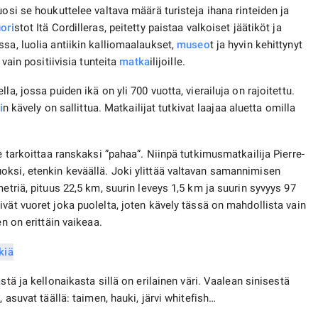
uosi se houkuttelee valtava määrä turisteja ihana rinteiden ja
ori
stot Itä Cordilleras, peitetty paistaa valkoiset jäätiköt ja
sa, luolia antiikin kalliomaalaukset,
museo
t ja hyvin kehittynyt
 vain positiivisia tunteita
matka
ilijoille.
a, jossa puiden ikä on yli 700 vuotta, vierailuja on rajoitettu.
i
n kävely on sallittua. Matkailijat tutkivat laajaa aluetta omilla
e tarkoittaa ranskaksi ”pahaa”. Niinpä tutkimusmatkailija Pierre-
oksi, etenkin keväällä. Joki ylittää valtavan samannimisen
etriä, pituus 22,5 km, suurin leveys 1,5 km ja suurin syvyys 97
vät vuoret joka puolelta, joten kävely tässä on mahdollista vain
en on erittäin vaikeaa.
ä
stä ja kellonaikasta sillä on erilainen väri. Vaalean sinisestä
 asuvat täällä: taimen, hauki, järvi whitefish…