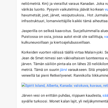
neliömetriä. Km) ja vieraillut varaus Kanadan. Joka v
värikäs luonto. Pysyvin vaikutelmia jäävät korkean
vu
havumetsät, joet, järvet, vesiputouksia… Hot Jurmalas
infrastruktuuri, lomanviettäjille kaikki tämä aiheuttaa
Jasperilla on selkeä kaavoitus. Suojelluimmalla alueell
Puistossa on osia, joissa autot eivät ole sallittuja,
va
kulkuneuvoillaan ja kiertoajelubusseillaan.
Korkeiden vuorten välissä täällä virtaa Malain-joki. S
Jean de Smet nimesi sen väkivaltaisen luonteensa vu
järven. Tämän säiliön pinta-ala on lähes 20 neliökilom
metriä. Tämä on suurin
järvi
varaukseen. Sitä ympäröi
veneellä tai pieni Retkeilyvenet. Rannikolla liikkumin
Järven vesi on erittäin puhdas, riippuen kaudesta,
sä
syvälle turkoosi. Monet kalan lajit, yli neljäkymmentä,