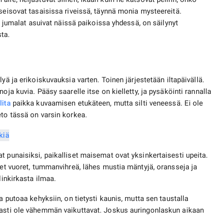
 seisovat tasaisissa riveissä, täynnä monia mysteereitä.
ja jumalat asuivat näissä paikoissa yhdessä, on säilynyt
ta.
lyä ja erikoiskuvauksia varten. Toinen järjestetään iltapäivällä.
oja kuvia. Pääsy saarelle itse on kielletty, ja pysäköinti rannalla
lita
paikka kuvaamisen etukäteen, mutta silti veneessä. Ei ole
eto tässä on varsin korkea.
t punaisiksi, paikalliset maisemat ovat yksinkertaisesti upeita.
set vuoret, tummanvihreä, lähes mustia mäntyjä, oransseja ja
linkirkasta ilmaa.
a putoaa kehyksiin, on tietysti kaunis, mutta sen taustalla
masti ole vähemmän vaikuttavat. Joskus auringonlaskun aikaan