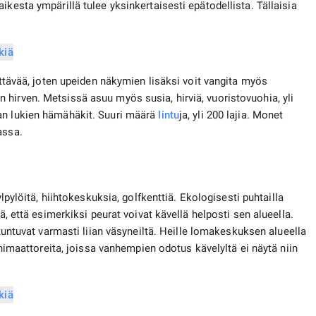
kesta ympärillä tulee yksinkertaisesti epätodellista. Tällaisia ​​
lättävää, joten upeiden näkymien lisäksi voit vangita myös
hirven. Metsissä asuu myös susia, hirviä, vuoristovuohia, yli
an lukien hämähäkit. Suuri määrä
lintu
ja, yli 200 lajia. Monet
assa.
ylpylöitä, hiihtokeskuksia, golfkenttiä. Ekologisesti puhtailla
ä, että esimerkiksi peurat voivat kävellä helposti sen alueella.
untuvat varmasti liian väsyneiltä. Heille lomakeskuksen alueella
 animaattoreita, joissa vanhempien odotus kävelyltä ei näytä niin