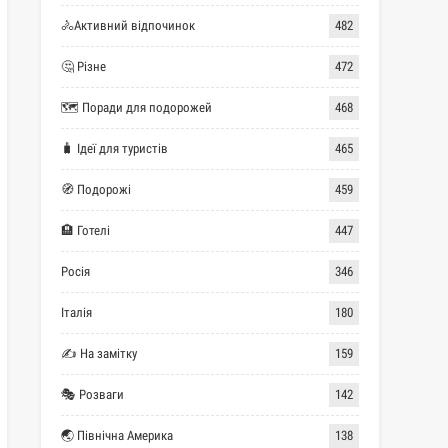
🚴Активний відпочинок
482
🤔 Різне
472
🗺 Поради для подорожей
468
🧳 Ідеї для туристів
465
🧭 Подорожі
459
🏨 Готелі
447
Росія
346
Італія
180
✍ На замітку
159
🎭 Розваги
142
🌏 Північна Америка
138