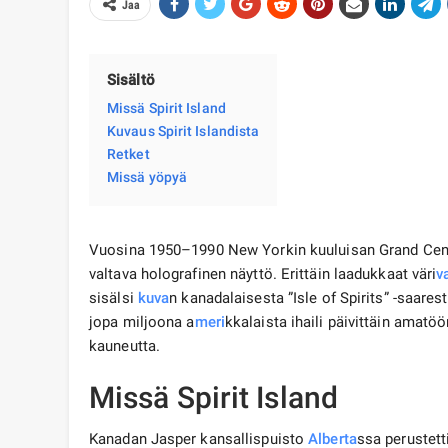
Jaa
Sisältö
Missä Spirit Island
Kuvaus Spirit Islandista
Retket
Missä yöpyä
Vuosina 1950–1990 New Yorkin kuuluisan Grand Centr
valtava holografinen näyttö. Erittäin laadukkaat väri
v
sisälsi
kuva
n kanadalaisesta ”Isle of Spirits” -saare
jopa miljoona a
meri
kkalaista ihaili päivittäin amatöö
kauneutta.
Missä Spirit Island
Kanadan Jasper kansallispuisto
Alberta
ssa perustett