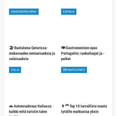
ARABIEMIIRIKUNNAT
ESPANJA
🏖️ Rantaloma Qatarissa:
🍽️ Gastronominen opas
mukavuuden ominaisuuksia ja
Portugaliin: ruokailuajat ja -
salaisuuksia
paikat
ITALIA
🗺 MATKAVINKIT
🚗 Autonvuokraus Italiassa:
👩‍🦰 Top 10 turvallista maata
kaikki mitä turistin tulee
tytöille matkustaa yksin