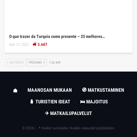
O que trazer da Turquia como presente – 25 melhores…
Mar 21, 2022
3.607
ANTERIOR
PRÓXIMO
1 De 649
MAANOSAN MUKAAN
🧭 MATKUSTAMINEN
🧳 TURISTIEN IDEAT
🛌 MAJOITUS
✈ MATKAILUPALVELUT
© 2026 - 📍 Kaikki turisteille | Kaikki oikeudet pidätetään.