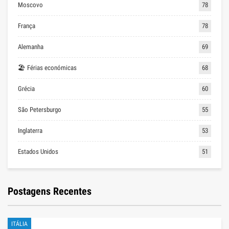
Moscovo
78
França
78
Alemanha
69
🏖 Férias económicas
68
Grécia
60
São Petersburgo
55
Inglaterra
53
Estados Unidos
51
Postagens Recentes
ITÁLIA