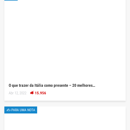
O que trazer da Itália como presente – 20 melhores…
Abr 12, 2022
15.956
✍ PARA UMA NOTA