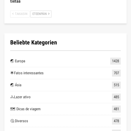
tietää
TAKAISIN
ETEENPÄIN
Beliebte Kategorien
🌏 Europa
1428
🌟Fatos interessantes
707
🌏 Ásia
515
🚴Lazer ativo
485
🗺 Dicas de viagem
481
🤔 Diversos
478