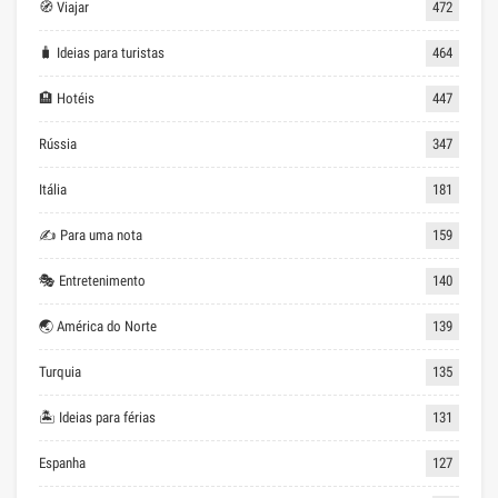
🧭 Viajar
472
🧳 Ideias para turistas
464
🏨 Hotéis
447
Rússia
347
Itália
181
✍ Para uma nota
159
🎭 Entretenimento
140
🌏 América do Norte
139
Turquia
135
🏝 Ideias para férias
131
Espanha
127