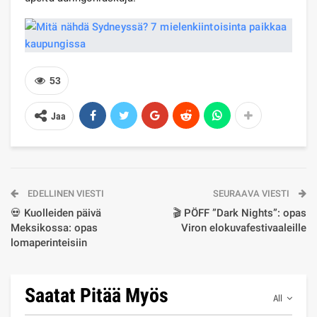
53
Jaa
EDELLINEN VIESTI
SEURAAVA VIESTI
💀 Kuolleiden päivä
🎬 PÖFF ”Dark Nights”: opas
Meksikossa: opas
Viron elokuvafestivaaleille
lomaperinteisiin
Saatat Pitää Myös
All