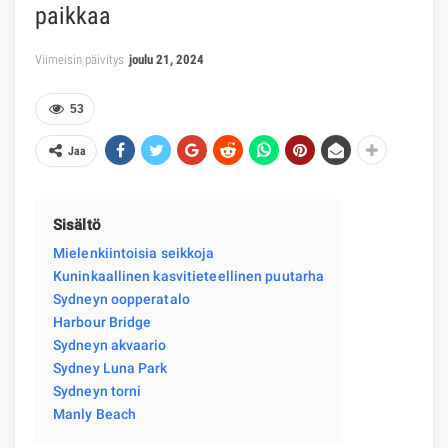
paikkaa
Viimeisin päivitys
joulu 21, 2024
53
Jaa
Sisältö
Mielenkiintoisia seikkoja
Kuninkaallinen kasvitieteellinen puutarha
Sydneyn oopperatalo
Harbour Bridge
Sydneyn akvaario
Sydney Luna Park
Sydneyn torni
Manly Beach