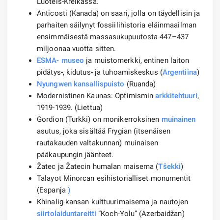
Luoteis-Kreikassa.
Anticosti (Kanada) on saari, jolla on täydellisin ja
parhaiten säilynyt fossiilihistoria eläinmaailman
ensimmäisestä massasukupuutosta 447–437
miljoonaa vuotta sitten.
ESMA- museo
ja muistomerkki, entinen laiton
pidätys-, kidutus- ja tuhoamiskeskus (
Argentiina
)
Nyungwen kansallispuisto
(Ruanda)
Modernistinen Kaunas: Optimismin
arkkitehtuuri
,
1919-1939. (Liettua)
Gordion (Turkki) on monikerroksinen
muinainen
asutus, joka sisältää Frygian (itsenäisen
rautakauden valtakunnan) muinaisen
pääkaupungin jäänteet.
Žatec ja Žatecin humalan maisema (
Tšekki
)
Talayot ​​​​Minorcan esihistorialliset monumentit
(Espanja
)
Khinalig-kansan kulttuurimaisema ja nautojen
siirtolaiduntareitti
”Koch-Yolu” (Azerbaidžan)