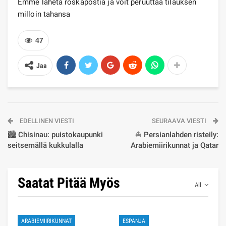
Emme lähetä roskapostia ja voit peruuttaa tilauksen
milloin tahansa
47
Jaa
EDELLINEN VIESTI
SEURAAVA VIESTI
🏙️ Chisinau: puistokaupunki
⛵ Persianlahden risteily:
seitsemällä kukkulalla
Arabiemiirikunnat ja Qatar
Saatat Pitää Myös
All
ARABIEMIIRIKUNNAT
ESPANJA