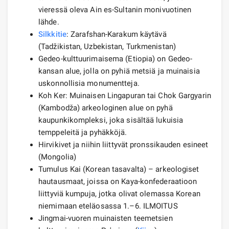
vieressä oleva Ain es-Sultanin monivuotinen
lähde.
Silkkitie
: Zarafshan-Karakum käytävä
(Tadžikistan, Uzbekistan, Turkmenistan)
Gedeo-kulttuurimaisema (Etiopia) on Gedeo-
kansan alue, jolla on pyhiä metsiä ja muinaisia ​​
uskonnollisia monumentteja.
Koh Ker: Muinaisen Lingapuran tai Chok Gargyarin
(Kambodža) arkeologinen alue on pyhä
kaupunkikompleksi, joka sisältää lukuisia
temppeleitä ja pyhäkköjä.
Hirvikivet ja niihin liittyvät pronssikauden esineet
(Mongolia)
Tumulus Kai (Korean tasavalta) – arkeologiset
hautausmaat, joissa on Kaya-konfederaatioon
liittyviä kumpuja, jotka olivat olemassa Korean
niemimaan eteläosassa 1.–6. ILMOITUS
Jingmai-vuoren muinaisten teemetsien