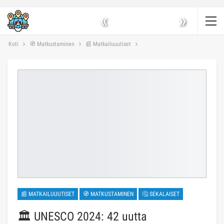
«
»
Koti
🧭 Matkustaminen
📰 Matkailuuutiset
📰 MATKAILUUUTISET
🧭 MATKUSTAMINEN
🤔 SEKALAISET
🏛️ UNESCO 2024: 42 uutta