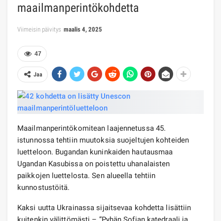
maailmanperintökohdetta
Viimeisin päivitys
maalis 4, 2025
47
Jaa
Maailmanperintökomitean laajennetussa 45.
istunnossa tehtiin muutoksia suojeltujen kohteiden
luetteloon. Bugandan kuninkaiden hautausmaa
Ugandan Kasubissa on poistettu uhanalaisten
paikkojen luettelosta. Sen alueella tehtiin
kunnostustöitä.
Kaksi uutta Ukrainassa sijaitsevaa kohdetta lisättiin
kuitenkin välittömästi – ”Pyhän Sofian katedraali ja