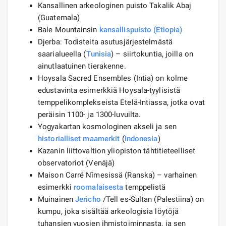
Kansallinen arkeologinen puisto Takalik Abaj
(Guatemala)
Bale Mountainsin
kansallispuisto (Etiopia)
Djerba: Todisteita asutusjärjestelmästä
saarialueella (
Tunisia
) – siirtokuntia, joilla on
ainutlaatuinen tierakenne.
Hoysala Sacred Ensembles (Intia) on kolme
edustavinta esimerkkiä Hoysala-tyylisistä
temppelikomplekseista Etelä-Intiassa, jotka ovat
peräisin 1100- ja 1300-luvuilta.
Yogyakartan kosmologinen akseli ja sen
historialliset maamerkit
(
Indonesia
)
Kazanin liittovaltion yliopiston tähtitieteelliset
observatoriot (Venäjä)
Maison Carré Nîmesissä (Ranska) – varhainen
esimerkki
roomalaisesta
temppelistä
Muinainen
Jericho
/Tell es-Sultan (Palestiina) on
kumpu, joka sisältää arkeologisia löytöjä
tuhansien vuosien ihmistoiminnasta, ja sen