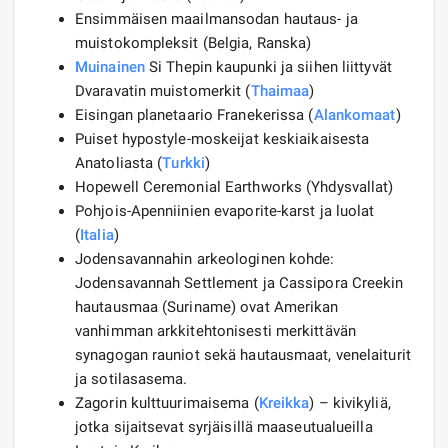
Ensimmäisen maailmansodan hautaus- ja
muistokompleksit (Belgia, Ranska)
Muinainen
Si Thepin kaupunki ja siihen liittyvät
Dvaravatin muistomerkit (
Thaimaa
)
Eisingan planetaario Franekerissa (
Alankomaat
)
Puiset hypostyle-moskeijat keskiaikaisesta
Anatoliasta (
Turkki
)
Hopewell Ceremonial Earthworks (Yhdysvallat)
Pohjois-Apenniinien evaporite-karst ja luolat
(
Italia
)
Jodensavannahin arkeologinen kohde:
Jodensavannah Settlement ja Cassipora Creekin
hautausmaa (Suriname) ovat Amerikan
vanhimman arkkitehtonisesti merkittävän
synagogan rauniot sekä hautausmaat, venelaiturit
ja sotilasasema.
Zagorin kulttuurimaisema (
Kreikka
) – kivikyliä,
jotka sijaitsevat syrjäisillä maaseutualueilla