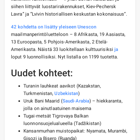
siihen liittyvät luostarirakennukset, Kiev-Pechersk
Lavra” ja ”Lvivin historiallisen keskustan kokonaisuus”.
42 kohdetta on lisätty yleiseen Unescon
maailmanperintöluetteloon – 8 Afrikasta, 19 Aasiasta,
13 Euroopasta, 5 Pohjois-Amerikasta, 2 Etelä-
Amerikasta. Näistä 33 luokitellaan kulttuurisiksi
ja
loput 9 luonnollisiksi. Nyt listalla on 1199 tuotetta.
Uudet kohteet:
Turanin lauhkeat aavikot (Kazakstan,
Turkmenistan,
Uzbekistan
)
Uruk Bani Maarid (
Saudi-Arabia
) – hiekkaranta,
jolla on ainutlaatuinen maisema
Tugai-metsät Tigrovaya Balkan
luonnonsuojelualueella (Tadžikistan)
Kansanmurhan muistopaikat: Nyamata, Murambi,
Gisozi ja Bisero (Ruanda)