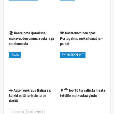
🏖️ Rantaloma Qatarissa:
🍽️ Gastronominen opas
mukavuuden ominaisuuksia ja
Portugaliin: ruokailuajat ja -
salaisuuksia
paikat
ITALIA
🗺 MATKAVINKIT
🚗 Autonvuokraus Italiassa:
👩‍🦰 Top 10 turvallista maata
kaikki mitä turistin tulee
tytöille matkustaa yksin
tietää
TAKAISIN
ETEENPÄIN