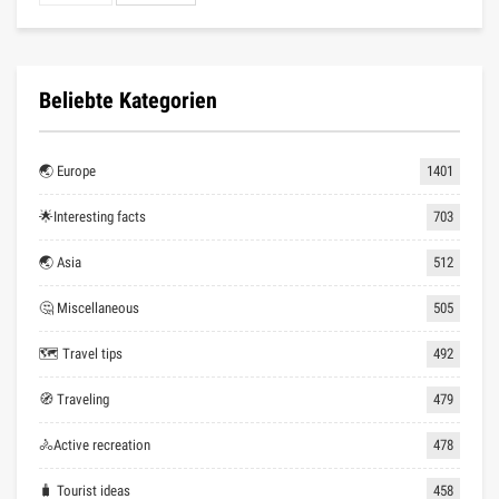
Beliebte Kategorien
🌏 Europe
1401
🌟Interesting facts
703
🌏 Asia
512
🤔 Miscellaneous
505
🗺 Travel tips
492
🧭 Traveling
479
🚴Active recreation
478
🧳 Tourist ideas
458