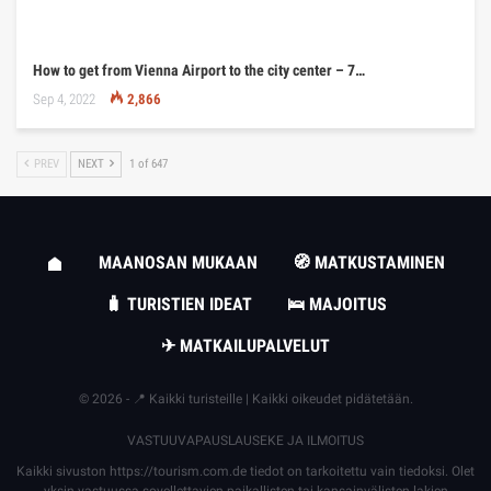
How to get from Vienna Airport to the city center – 7…
Sep 4, 2022
2,866
PREV
NEXT
1 of 647
MAANOSAN MUKAAN
🧭 MATKUSTAMINEN
🧳 TURISTIEN IDEAT
🛌 MAJOITUS
✈ MATKAILUPALVELUT
© 2026 - 📍 Kaikki turisteille | Kaikki oikeudet pidätetään.
VASTUUVAPAUSLAUSEKE JA ILMOITUS
Kaikki sivuston
https://tourism.com.de
tiedot on tarkoitettu vain tiedoksi. Olet
yksin vastuussa sovellettavien paikallisten tai kansainvälisten lakien