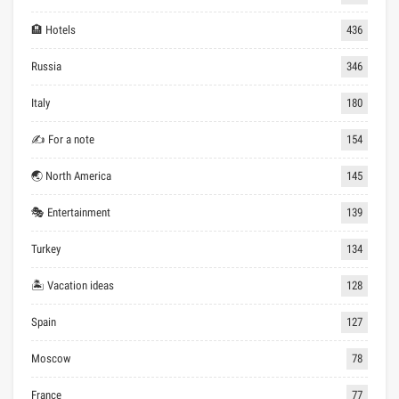
🏨 Hotels
436
Russia
346
Italy
180
✍ For a note
154
🌏 North America
145
🎭 Entertainment
139
Turkey
134
🏝 Vacation ideas
128
Spain
127
Moscow
78
France
77