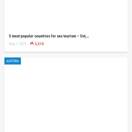
5 most popular countries for sex tourism – list,…
May 7, 2022
3,215
AUSTRIA