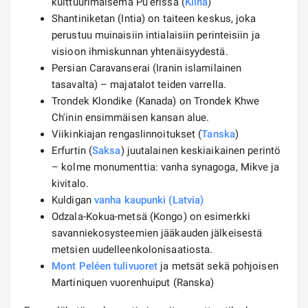
kulttuurimaisema Pu'erissa (
Kiina
)
Shantiniketan (Intia) on taiteen keskus, joka
perustuu muinaisiin intialaisiin perinteisiin ja
visioon ihmiskunnan yhtenäisyydestä.
Persian Caravanserai (Iranin islamilainen
tasavalta) – majatalot teiden varrella.
Trondek Klondike (Kanada) on Trondek Khwe
Ch'inin ensimmäisen kansan alue.
Viikinkiajan rengaslinnoitukset (
Tanska
)
Erfurtin (
Saksa
) juutalainen keskiaikainen perintö
– kolme monumenttia: vanha synagoga, Mikve ja
kivitalo.
Kuldigan
vanha kaupunki (Latvia)
Odzala-Kokua-metsä (Kongo) on esimerkki
savanniekosysteemien jääkauden jälkeisestä
metsien uudelleenkolonisaatiosta.
Mont Peléen tulivuoret
ja metsät sekä pohjoisen
Martiniquen vuorenhuiput (Ranska)