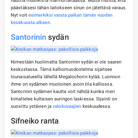
nauttia musiikista marmorialtaassa. Mutta muista, että
päästäksesi tähän laitokseen sinun on jätettävä varaus.
Nyt voit
esimerkiksi varata paikan tämän vuoden
kesäkuusta alkaen.
Santorinin
sydän
Nimestään huolimatta Santorinin sydän ei ole saaren
keskustassa. Tämä kalliomuodostelma sijaitsee
lounaisalueella lähellä Megalochorin kylää. Luonnon
ihme on sydämen muotoinen avoin tila kalliossa.
Santorinin sydämen kautta voit nähdä kuinka meri
kimaltelee kultaisen auringon laskiessa. Sijainti on
suosittu ystävien ja
valokuvaajien
keskuudessa.
Sifneiko ranta