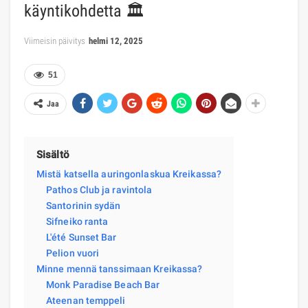
käyntikohdetta 🏛️
Viimeisin päivitys
helmi 12, 2025
51
Jaa
Sisältö
Mistä katsella auringonlaskua Kreikassa?
Pathos Club ja ravintola
Santorinin sydän
Sifneiko ranta
L'été Sunset Bar
Pelion vuori
Minne mennä tanssimaan Kreikassa?
Monk Paradise Beach Bar
Ateenan temppeli