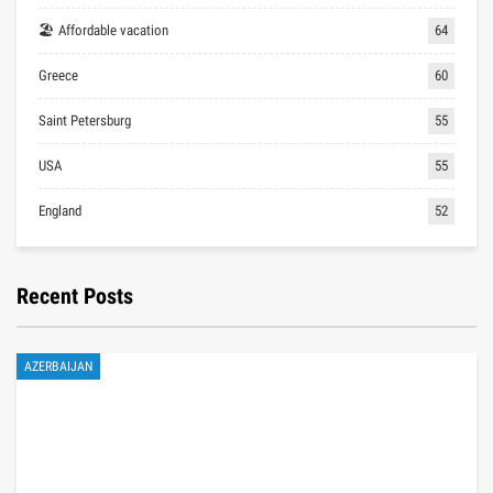
🏖 Affordable vacation
64
Greece
60
Saint Petersburg
55
USA
55
England
52
Recent Posts
AZERBAIJAN