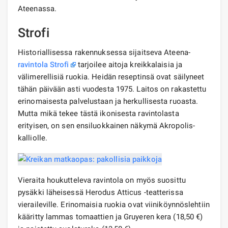
Ateenassa.
Strofi
Historiallisessa rakennuksessa sijaitseva Ateena-
ravintola Strofi
tarjoilee aitoja kreikkalaisia ​​ja
välimerellisiä ruokia. Heidän reseptinsä ovat säilyneet
tähän päivään asti vuodesta 1975. Laitos on rakastettu
erinomaisesta palvelustaan ​​ja herkullisesta ruoasta.
Mutta mikä tekee tästä ikonisesta ravintolasta
erityisen, on sen ensiluokkainen näkymä Akropolis-
kalliolle.
Vieraita houkutteleva ravintola on myös suosittu
pysäkki läheisessä Herodus Atticus -teatterissa
vieraileville. Erinomaisia ​​ruokia ovat viiniköynnöslehtiin
kääritty lammas tomaattien ja Gruyeren kera (18,50 €)