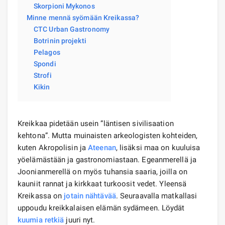
Skorpioni Mykonos
Minne mennä syömään Kreikassa?
CTC Urban Gastronomy
Botrinin projekti
Pelagos
Spondi
Strofi
Kikin
Kreikkaa pidetään usein ”läntisen sivilisaation
kehtona”. Mutta muinaisten arkeologisten kohteiden,
kuten Akropolisin ja
Ateenan
, lisäksi maa on kuuluisa
yöelämästään ja gastronomiastaan. Egeanmerellä ja
Joonianmerellä on myös tuhansia saaria, joilla on
kauniit rannat ja kirkkaat turkoosit vedet. Yleensä
Kreikassa on
jotain nähtävää
. Seuraavalla matkallasi
uppoudu kreikkalaisen elämän sydämeen. Löydät
kuumia retkiä
juuri nyt.