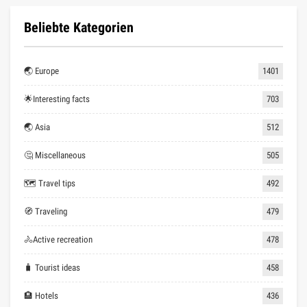
Beliebte Kategorien
🌏 Europe
1401
🌟Interesting facts
703
🌏 Asia
512
🤔 Miscellaneous
505
🗺 Travel tips
492
🧭 Traveling
479
🚴Active recreation
478
🧳 Tourist ideas
458
🏨 Hotels
436