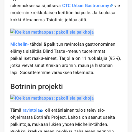
rakennuksessa sijaitseva
CTC Urban Gastronomy
vie
modernin kreikkalaisen keittiön huipulle. Ja kuuluisa
kokki Alexandros Tsiotinis johtaa sitä.
Michelin-
tähdellä palkitun ravintolan gastronominen
elämys sisältää Blind Taste -menun tuoreimmat
paikalliset raaka-aineet. Tarjolla on 11 ruokalajia (95 €),
jotka vievät sinut Kreikan aromin, maun ja historian
läpi. Suosittelemme varauksen tekemistä.
Botrinin projekti
Tämä
ravintola
oli eräänlainen tulos televisio-
ohjelmasta Botrini's Project. Laitos on saanut useita
palkintoja, mukaan lukien yhden Michelin-tähden.
Puoliksi kreikkalaisen, puoliksi italialaisen perinnön