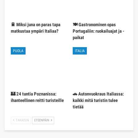
🚆 Miksi juna on paras tapa
🍽️ Gastronominen opas
matkustaa ympäri Italiaa?
Portugaliin: ruokailuajat ja -
paikat
PUOLA
ITALIA
🏰 24 tuntia Poznanissa:
🚗 Autonvuokraus Italiassa:
ihanteellinen reitti turisteille
kaikki mitä turistin tulee
tietää
TAKAISIN
ETEENPÄIN