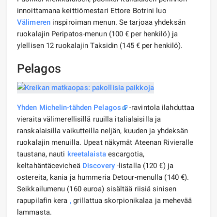
innoittamana keittiömestari Ettore Botrini luo
Välimeren
inspiroiman menun. Se tarjoaa yhdeksän
ruokalajin Peripatos-menun (100 € per henkilö) ja
ylellisen 12 ruokalajin Taksidin (145 € per henkilö).
Pelagos
Yhden Michelin-tähden Pelagos
-ravintola ilahduttaa
vieraita välimerellisillä ruuilla italialaisilla ja
ranskalaisilla vaikutteilla neljän, kuuden ja yhdeksän
ruokalajin menuilla. Upeat näkymät Ateenan Rivieralle
taustana, nauti
kreetalaista
escargotia,
keltahäntäcevicheä
Discovery
-listalla (120 €) ja
ostereita, kania ja hummeria Detour-menulla (140 €).
Seikkailumenu (160 euroa) sisältää riisiä sinisen
rapupilafin kera
,
grillattua skorpionikalaa ja mehevää
lammasta.