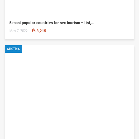
5 most popular countries for sex tourism – list,…
May 7, 2022
3,215
AUSTRIA