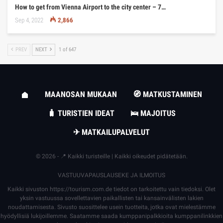
How to get from Vienna Airport to the city center – 7…
Sep 4, 2022
2,866
PREV
NEXT
1 of 647
MAANOSAN MUKAAN
🧭 MATKUSTAMINEN
🧳 TURISTIEN IDEAT
🛌 MAJOITUS
✈ MATKAILUPALVELUT
© 2026 - 📍 Kaikki turisteille | Kaikki oikeudet pidätetään.
VASTUUVAPAUSLAUSEKE JA ILMOITUS
Kaikki sivuston
https://tourism.com.de
tiedot on tarkoitettu vain tiedoksi. Olet
yksin vastuussa sovellettavien paikallisten tai kansainvälisten lakien
noudattamisesta. Sivusto suosittelee usein tuotteita, jotka ovat mielestämme
hyödyllisiä lukijoillemme. Saatamme saada kumppanipalkkioita kumppanilinkkien