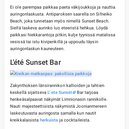
Ei ole parempaa paikkaa paeta väkijoukkoja ja nauttia
auringonlaskusta. Antiparoksen saarella on Sifneiko
Beach, joka tunnetaan myös nimellä Sunset Beach.
Siellä laskeva aurinko luo eteeristä hehkua. Löydä
paikkasi hiekkarantoja pitkin, kulje tyynissä matalissa
vesissä tai istu kivipenkillä ja uppoudu täysin
auringonlaskun kauneuteen.
L'été Sunset Bar
Zakynthoksen länsirannikon kallioiden ja lahtien
keskellä sijaitseva
L' ete Sunset
Bar tarjoaa
henkeäsalpaavat näkymät Limnionasin rannikolle.
Nauti majesteettisista näkymistä Joonianmereen
laskeutuvasta auringosta samalla kun nautit
kreikkalaisista
herkuista
ja cocktaileista.