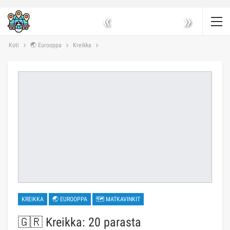
«
»
Koti
🌏 Eurooppa
Kreikka
KREIKKA
🌏 EUROOPPA
🗺 MATKAVINKIT
🇬🇷 Kreikka: 20 parasta