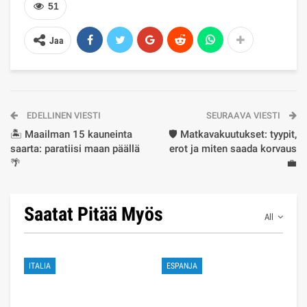
51
Jaa
EDELLINEN VIESTI
SEURAAVA VIESTI
🏝️ Maailman 15 kauneinta
🛡️ Matkavakuutukset: tyypit,
saarta: paratiisi maan päällä
erot ja miten saada korvaus
🌴
💼
Saatat Pitää Myös
All
ITALIA
ESPANJA