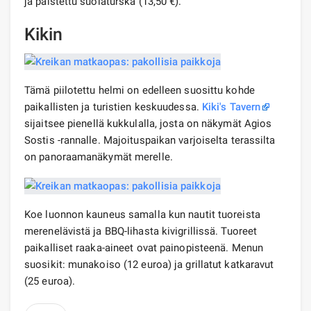
ja paistettu suolaturska (13,50 €).
Kikin
Tämä piilotettu helmi on edelleen suosittu kohde
paikallisten ja turistien keskuudessa.
Kiki's Tavern
sijaitsee pienellä kukkulalla, josta on näkymät Agios
Sostis -rannalle. Majoituspaikan varjoiselta terassilta
on panoraamanäkymät merelle.
Koe luonnon kauneus samalla kun nautit tuoreista
merenelävistä ja BBQ-lihasta kivigrillissä. Tuoreet
paikalliset raaka-aineet ovat painopisteenä. Menun
suosikit: munakoiso (12 euroa) ja grillatut katkaravut
(25 euroa).