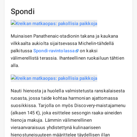
Spondi
Muinaisen Panathenaic-stadionin takana ja kaukana
vilkkaalta aukiolta sijaitsevassa Michelin-tähdellä
palkitussa
Spondi-ravintolassa
on kaksi
välimerellistä terassia. Ihanteellinen ruokailuun tähtien
alla.
Nauti hienosta ja huolella valmistetusta ranskalaisesta
ruoasta, jossa taide kohtaa harmonian ajattomassa
suosikkissa. Tarjolla on myös Discovery-maistajamenu
(alkaen 145 €), joka esittelee sesongin raaka-aineiden
hienoja makuja. Lämmin välimerellinen
vieraanvaraisuus yhdistettynä kulinaariseen
hienostuneisuuteen määrittelee täydellisen illan