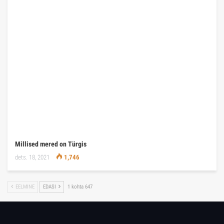
Millised mered on Türgis
dets. 18, 2021
1,746
EELMINE
EDASI
1 kohta 647