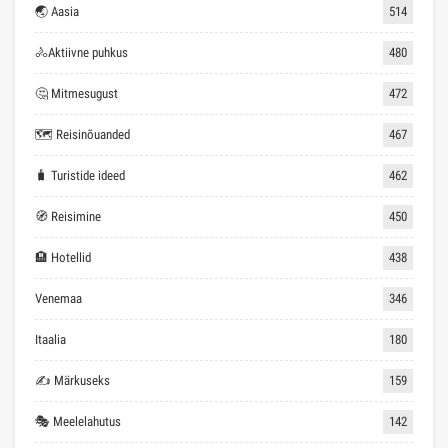
🌏 Aasia
514
🚴Aktiivne puhkus
480
🤔 Mitmesugust
472
🗺 Reisinõuanded
467
🧳 Turistide ideed
462
🧭 Reisimine
450
🏨 Hotellid
438
Venemaa
346
Itaalia
180
✍ Märkuseks
159
🎭 Meelelahutus
142