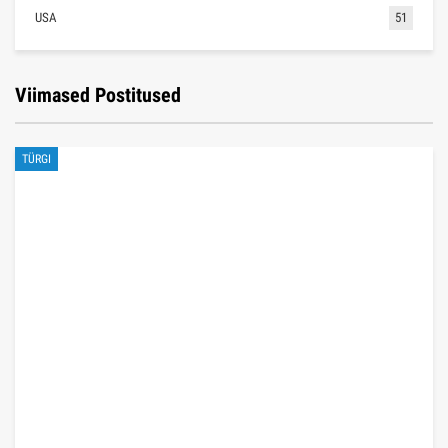
USA
51
Viimased Postitused
TÜRGI