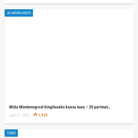
✍ MÄRKUSEKS
Mida Montenegrost kingituseks kaasa tuua – 20 parimat…
juuli 21, 2022
1,926
TÜRGI