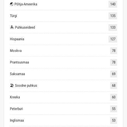
🌏 Põhja-Ameerika
140
Türgi
135
🏝 Puhkuseideed
133
Hispaania
127
Moskva
78
Prantsusmaa
78
Saksamaa
69
🏖 Soodne puhkus
68
Kreeka
60
Peterburi
55
Inglismaa
53