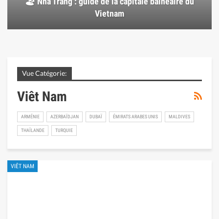
🏖️ Nha Trang : guide de la capitale balnéaire du
Vietnam
Vue Catégorie:
Viêt Nam
ARMÉNIE
AZERBAÏDJAN
DUBAÏ
ÉMIRATS ARABES UNIS
MALDIVES
THAÏLANDE
TURQUIE
VIÊT NAM