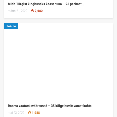
Mida Türgist kingituseks kaasa tuua – 25 parimat…
märts 21, 2022
2,082
ITAALIA
Rooma vaatamisväärsused – 35 kõige huvitavamat kohta
mai 23, 2022
1,988