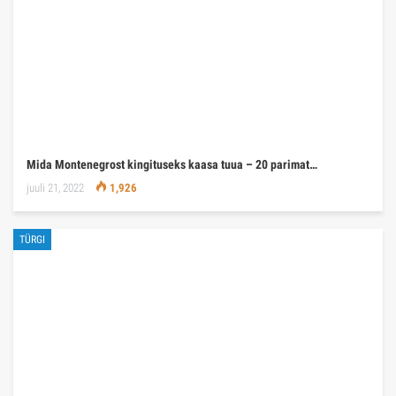
Mida Montenegrost kingituseks kaasa tuua – 20 parimat…
juuli 21, 2022
1,926
TÜRGI