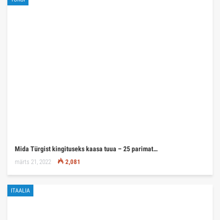
Mida Türgist kingituseks kaasa tuua – 25 parimat…
märts 21, 2022
2,081
ITAALIA