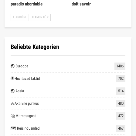
paradis abordable
doit savoir
ARRIÈRE
EFFRONTÉ
Beliebte Kategorien
🌏 Euroopa
1406
🌟Huvitavad faktid
702
🌏 Aasia
514
🚴Aktiivne puhkus
480
🤔 Mitmesugust
472
🗺 Reisinõuanded
467