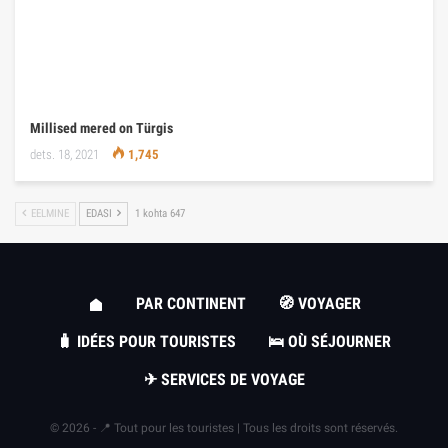
Millised mered on Türgis
dets. 18, 2021
1,745
EELMINE
EDASI
1 kohta 647
PAR CONTINENT
🧭 VOYAGER
🧳 IDÉES POUR TOURISTES
🛌 OÙ SÉJOURNER
✈ SERVICES DE VOYAGE
© 2026 - 📍 Tout pour les touristes | Tous les droits sont réservés.