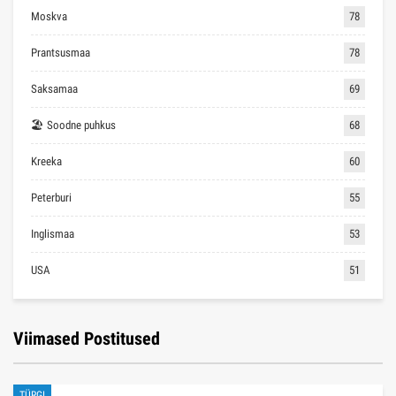
Moskva
78
Prantsusmaa
78
Saksamaa
69
🏖 Soodne puhkus
68
Kreeka
60
Peterburi
55
Inglismaa
53
USA
51
Viimased Postitused
TÜRGI