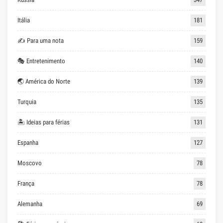
Itália
181
✍ Para uma nota
159
🎭 Entretenimento
140
🌏 América do Norte
139
Turquia
135
🏝 Ideias para férias
131
Espanha
127
Moscovo
78
França
78
Alemanha
69