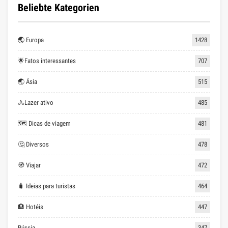
Beliebte Kategorien
🌏 Europa
1428
🌟Fatos interessantes
707
🌏 Ásia
515
🚴Lazer ativo
485
🗺 Dicas de viagem
481
🤔 Diversos
478
🧭 Viajar
472
🧳 Ideias para turistas
464
🏨 Hotéis
447
Rússia
347