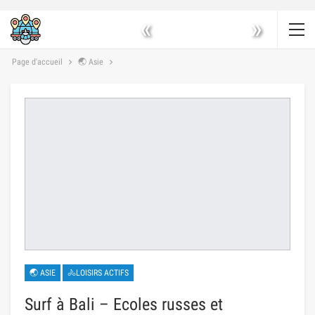
«
»
Page d'accueil
🌏 Asie
🌏 ASIE
🚴LOISIRS ACTIFS
Surf à Bali – Ecoles russes et