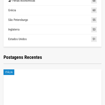
🏖 Férias económicas
68
Grécia
60
São Petersburgo
55
Inglaterra
53
Estados Unidos
51
Postagens Recentes
ITÁLIA