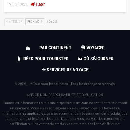
Mar 21, 2022
3.607
ANTERIOR
PRÓXIMO
1 De 649
PAR CONTINENT
🧭 VOYAGER
🧳 IDÉES POUR TOURISTES
🛌 OÙ SÉJOURNER
✈ SERVICES DE VOYAGE
© 2026 - 📍 Tout pour les touristes | Tous les droits sont réservés.
AVIS DE NON-RESPONSABILITÉ ET DIVULGATION
Toutes les informations sur le site
https://tourism.com.de
sont à titre informatif
uniquement. Vous êtes seul responsable du respect des lois locales ou
internationales applicables. Le site recommande fréquemment des produits que
nous trouvons utiles à nos lecteurs. Nous pouvons recevoir des commissions
d'affiliation sur les ventes de produits obtenus via des liens d'affiliation.