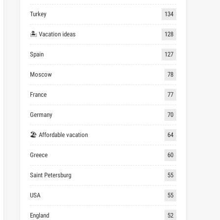
Turkey
134
🏝 Vacation ideas
128
Spain
127
Moscow
78
France
77
Germany
70
🏖 Affordable vacation
64
Greece
60
Saint Petersburg
55
USA
55
England
52