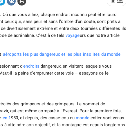
121
e. Où que vous alliez, chaque endroit inconnu peut être lourd
nt ceux qui, sans peur et sans l’ombre d’un doute, sont prêts à
e de divertissement extrême et entre deux tournées différentes ils
ose de adrénaline. C’est à de tels
voyage
urs que notre article
es
aéroports les plus dangereux et les plus insolites du monde
.
ssionnant d’
endroits
dangereux, en visitant lesquels vous
Vaut-il la peine d'emprunter cette voie – essayons de le
réciés des grimpeurs et des grimpeurs. Le sommet de
ravir, qui est même comparé à l’Everest. Pour la première fois,
ée
en 1
950, et depuis, des casse-cou du
monde
entier sont venus
s à atteindre son objectif, et la montagne est depuis longtemps