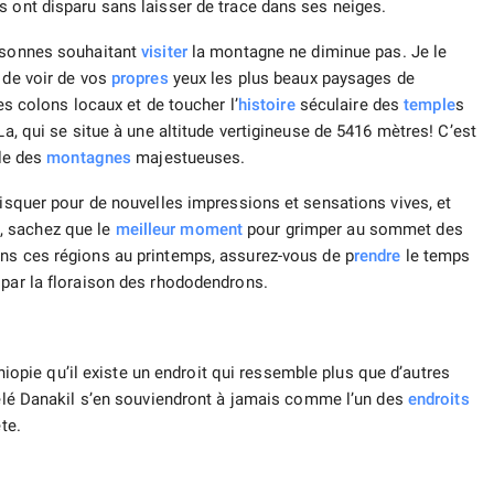
s ont disparu sans laisser de trace dans ses neiges.
ersonnes souhaitant
visiter
la montagne ne diminue pas. Je le
 de voir de vos
propres
yeux les plus beaux paysages de
des colons locaux et de toucher l’
histoire
séculaire des
temple
s
La, qui se situe à une altitude vertigineuse de 5416 mètres! C’est
ale des
montagnes
majestueuses.
risquer pour de nouvelles impressions et sensations vives, et
, sachez que le
meilleur moment
pour grimper au sommet des
ans ces régions au printemps, assurez-vous de p
rendre
le temps
par la floraison des rhododendrons.
hiopie qu’il existe un endroit qui ressemble plus que d’autres
pelé Danakil s’en souviendront à jamais comme l’un des
endroits
te.