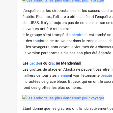
L’enquête sur les circonstances et les causes du dra
établie. Plus tard, l’affaire a été classée et l’enquêt
de l’URSS. Il n’y a toujours pas de consensus sur ce q
suivantes ont été retenues:
– le groupe s’est trompé d’
itinéraire
et est tombé sou
– des
tour
istes se trouvaient dans la zone d’essai d
– les voyageurs sont devenus victimes de « chasseu
La version paranormale n’a pas non plus été écartée.
Les
grotte
s du g
lac
ier Mendenhall
Les grottes de glace en Alaska ne peuvent pas être
milliers de touristes
vienne
nt voir l’étonnante
beauté
incrustées de glace bleue. Et ceux qui en ont le cour
fond des grottes les plus sombres.
Étant donné que les glaciers ont fondu activement c