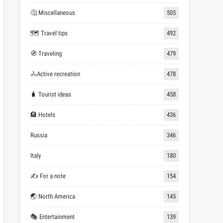
🤔 Miscellaneous
505
🗺 Travel tips
492
🧭 Traveling
479
🚴Active recreation
478
🧳 Tourist ideas
458
🏨 Hotels
436
Russia
346
Italy
180
✍ For a note
154
🌏 North America
145
🎭 Entertainment
139