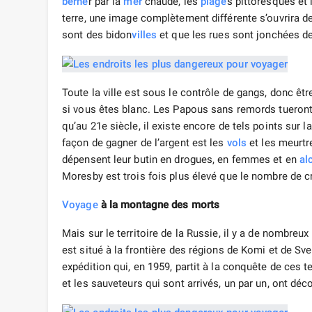
berne
r par la
mer
chaude, les
plage
s pittoresques et 
terre, une image complètement différente s’ouvrira de
sont des bidon
villes
et que les rues sont jonchées d
Toute la ville est sous le contrôle de gangs, donc êt
si vous êtes blanc. Les Papous sans remords tueront
qu’au 21e siècle, il existe encore de tels points sur l
façon de gagner de l’argent est les
vols
et les meurtr
dépensent leur butin en drogues, en femmes et en
al
Moresby est trois fois plus élevé que le nombre de 
Voyage
à la montagne des morts
Mais sur le territoire de la Russie, il y a de nombreux
est situé à la frontière des régions de Komi et de Sve
expédition qui, en 1959, partit à la conquête de ces 
et les sauveteurs qui sont arrivés, un par un, ont dé