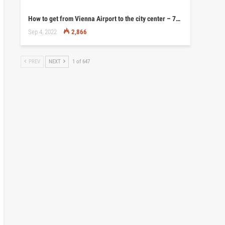
How to get from Vienna Airport to the city center – 7…
Sep 4, 2022
2,866
PREV
NEXT
1 of 647