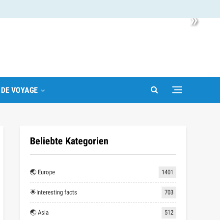
»
 DE VOYAGE
Beliebte Kategorien
🌏 Europe
1401
🌟Interesting facts
703
🌏 Asia
512