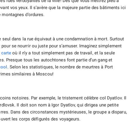
les rues verdoyantes de la ville! Dès que vous mettrez pied à
vant vos yeux. Il s’avère que la majeure partie des bâtiments ici
e montagnes d’ordures.
re seul dans la rue équivaut à une condamnation à mort. Surtout
 pour se nourrir ou juste pour s’amuser. Imaginez simplement
a
carte
où il n’y a tout simplement pas de travail, et la seule
es. Presque tous les autochtones font partie d’un gang et
cool
. Selon les statistiques, le nombre de meurtres à Port
crimes similaires à Moscou!
 coins notoires. Par exemple, le tristement célèbre col Dyatlov. Il
rdlovsk. Il doit son nom à Igor Dyatlov, qui dirigea une petite
terres. Dans des circonstances mystérieuses, le groupe a disparu,
couvert les corps défigurés des voyageurs.