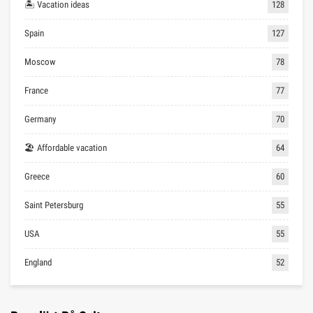
🏝 Vacation ideas
128
Spain
127
Moscow
78
France
77
Germany
70
🏖 Affordable vacation
64
Greece
60
Saint Petersburg
55
USA
55
England
52