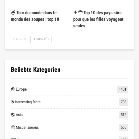
🥣 Tour du monde dans le
👩‍🦰 Top 10 des pays sûrs
monde des soupes : top 10
pour que les filles voyagent
seules
ARRIÈRE
EFFRONTÉ
Beliebte Kategorien
🌏 Europe
1401
🌟Interesting facts
703
🌏 Asia
512
🤔 Miscellaneous
505