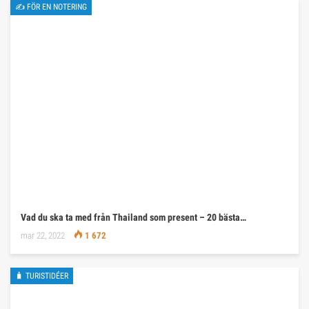
✍ FÖR EN NOTERING
Vad du ska ta med från Thailand som present – 20 bästa…
mar 22, 2022
1 672
🧳 TURISTIDÉER