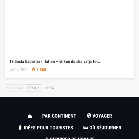
19 bästa badorter i Italien – vilken du ska välja för…
jun 14, 2022
1 508
TILLBAKA
FRAM
1 av 647
PAR CONTINENT
🧭 VOYAGER
🧳 IDÉES POUR TOURISTES
🛌 OÙ SÉJOURNER