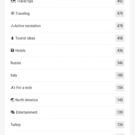
🗺 Travel tips
492
🧭 Traveling
479
🚴Active recreation
478
🧳 Tourist ideas
458
🏨 Hotels
436
Russia
346
Italy
180
✍ For a note
154
🌏 North America
145
🎭 Entertainment
139
Turkey
134