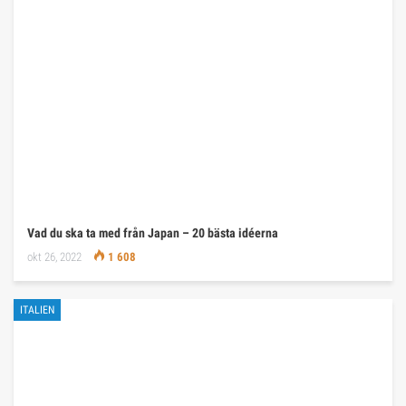
Vad du ska ta med från Japan – 20 bästa idéerna
okt 26, 2022
1 608
ITALIEN