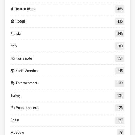
🧳 Tourist ideas
458
🏨 Hotels
436
Russia
346
Italy
180
✍ For a note
154
🌏 North America
145
🎭 Entertainment
139
Turkey
134
🏝 Vacation ideas
128
Spain
127
Moscow
78