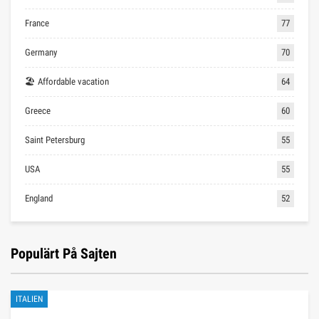
France
77
Germany
70
🏖 Affordable vacation
64
Greece
60
Saint Petersburg
55
USA
55
England
52
Populärt På Sajten
ITALIEN