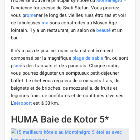
l’hôtel se trouve le principal symbole du
Monténégro
–
l’ancienne forteresse de Sveti Stefan. Vous pourrez
vous p
rome
ner le long des vieilles rues étroites et voir
de fabuleuses
mai
sons construites au Moyen Âge
lointain. Il y a un restaurant, un salon de
beauté
et un
bar.
Il n’y a pas de piscine, mais cela est entièrement
compensé par la magnifique
plage de sable
fin, où sont
p
lac
és des transats et des parasols. Chaque matin,
vous pourrez déguster un somptueux petit-déjeuner
buffet. Le chef vous régalera de croissants frais, de
beignets et de brioches, de mozzarella, de fruits et
légumes frais, de confitures et de confitures diverses.
L’
aéroport
est à 30 km.
HUMA Baie de Kotor 5*