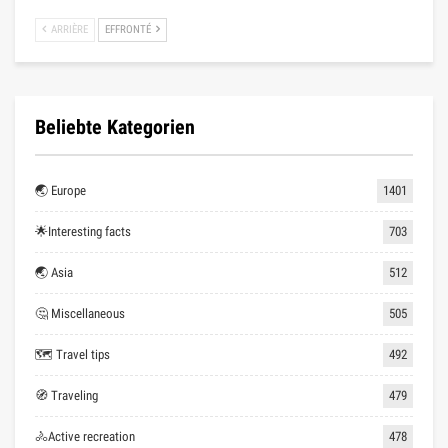
ARRIÈRE
EFFRONTÉ
Beliebte Kategorien
🌏 Europe
1401
🌟Interesting facts
703
🌏 Asia
512
🤔 Miscellaneous
505
🗺 Travel tips
492
🧭 Traveling
479
🚴Active recreation
478