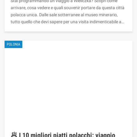
Stai programmando un viaggio a Wieliczka? Scopri come
arrivare, cosa vedere e quali souvenir portare da questa città
polacca unica. Dalle sale sotterranee al museo minerario,
tutto quello che devi sapere per una visita indimenticabile a…
POLONIA
🥟 I 10 migliori piatti polacchi: viaggio