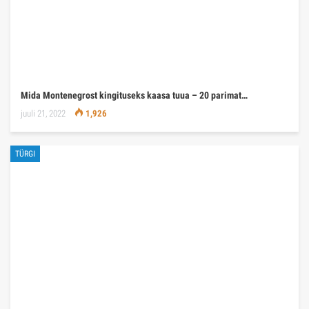
Mida Montenegrost kingituseks kaasa tuua – 20 parimat…
juuli 21, 2022
1,926
TÜRGI