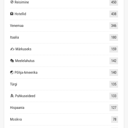
🧭 Reisimine
450
🏨 Hotellid
438
Venemaa
346
Itaalia
180
✍ Märkuseks
159
🎭 Meelelahutus
142
🌏 Põhja-Ameerika
140
Türgi
135
🏝 Puhkuseideed
133
Hispaania
127
Moskva
78