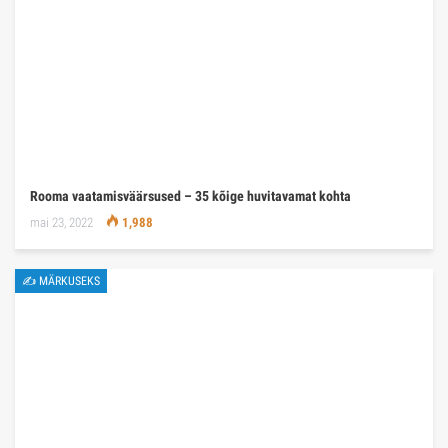
Rooma vaatamisväärsused – 35 kõige huvitavamat kohta
mai 23, 2022
1,988
✍ MÄRKUSEKS