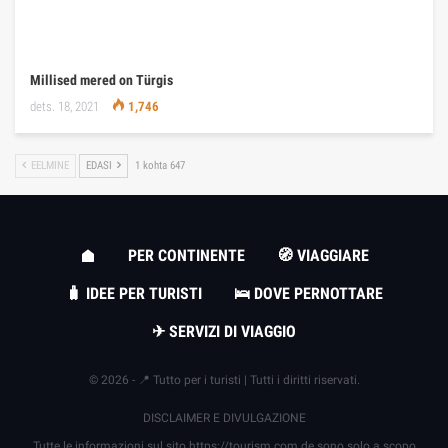
Millised mered on Türgis
dets. 18, 2021
1,746
EELMINE
EDASI
1 kohta 647
PER CONTINENTE
🧭 VIAGGIARE
🧳 IDEE PER TURISTI
🛌 DOVE PERNOTTARE
✈ SERVIZI DI VIAGGIO
© 2026 - 📍 Tutto per i turisti | Tutti i diritti riservati.
DISCLAIMER E DIVULGAZIONE
Tutte le informazioni sul sito
https://tourism.com.de
sono solo a scopo