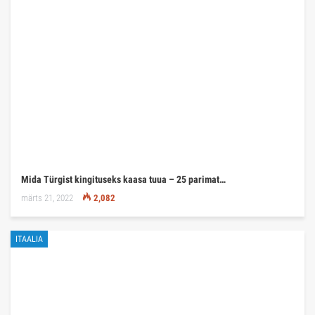
Mida Türgist kingituseks kaasa tuua – 25 parimat…
märts 21, 2022
2,082
ITAALIA