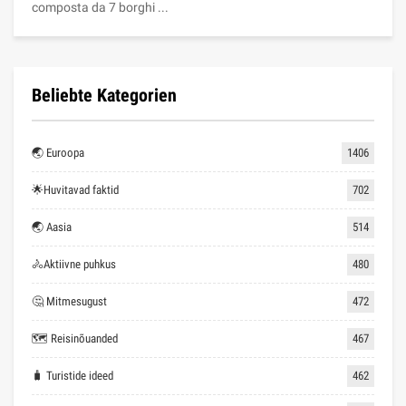
composta da 7 borghi ...
Beliebte Kategorien
🌏 Euroopa
1406
🌟Huvitavad faktid
702
🌏 Aasia
514
🚴Aktiivne puhkus
480
🤔 Mitmesugust
472
🗺 Reisinõuanded
467
🧳 Turistide ideed
462