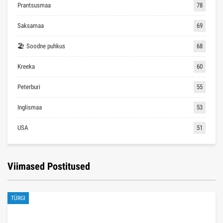
Prantsusmaa
78
Saksamaa
69
🏖 Soodne puhkus
68
Kreeka
60
Peterburi
55
Inglismaa
53
USA
51
Viimased Postitused
TÜRGI