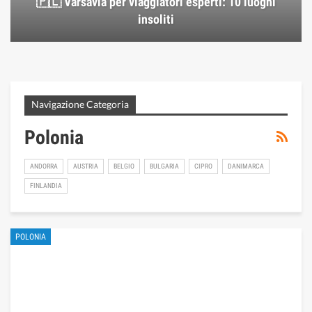
🇵🇱 Varsavia per viaggiatori esperti: 10 luoghi
insoliti
Navigazione Categoria
Polonia
ANDORRA
AUSTRIA
BELGIO
BULGARIA
CIPRO
DANIMARCA
FINLANDIA
POLONIA