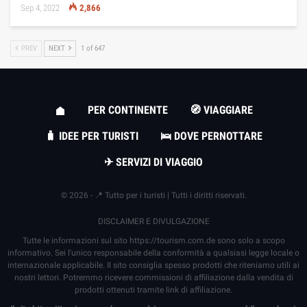
Sep 4, 2022
2,866
PREV
NEXT
1 of 647
PER CONTINENTE
🧭 VIAGGIARE
🧳 IDEE PER TURISTI
🛌 DOVE PERNOTTARE
✈ SERVIZI DI VIAGGIO
© 2026 - 📍 Tutto per i turisti | Tutti i diritti riservati.
DISCLAIMER E DIVULGAZIONE
Tutte le informazioni sul sito
https://tourism.com.de
sono solo a scopo
informativo. Sei l'unico responsabile della conformità a qualsiasi legge locale o
internazionale applicabile. Il sito consiglia spesso prodotti che riteniamo utili ai
nostri lettori. Potremmo ricevere commissioni di affiliazione dalla vendita di
prodotti ottenuti tramite link di affiliazione.