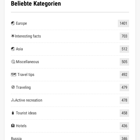
Beliebte Kategorien
🌏 Europe
1401
🌟Interesting facts
703
🌏 Asia
512
🤔 Miscellaneous
505
🗺 Travel tips
492
🧭 Traveling
479
🚴Active recreation
478
🧳 Tourist ideas
458
🏨 Hotels
436
Russia
346