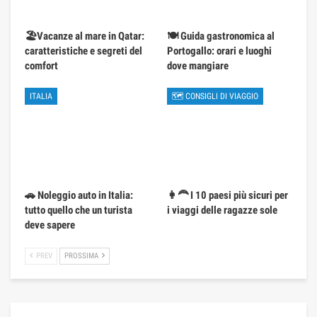
🏖️Vacanze al mare in Qatar:
🍽️ Guida gastronomica al
caratteristiche e segreti del
Portogallo: orari e luoghi
comfort
dove mangiare
ITALIA
🗺 CONSIGLI DI VIAGGIO
🚗 Noleggio auto in Italia:
👩‍🦰 I 10 paesi più sicuri per
tutto quello che un turista
i viaggi delle ragazze sole
deve sapere
PREV
PROSSIMA