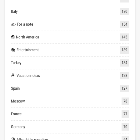
Italy
180
✍ For a note
154
🌏 North America
145
🎭 Entertainment
139
Turkey
134
🏝 Vacation ideas
128
Spain
127
Moscow
78
France
77
Germany
70
🏖 Affordable vacation
64