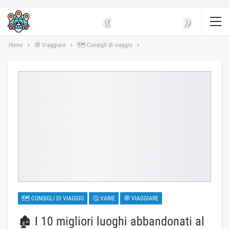
«
»
Home
🧭 Viaggiare
🗺 Consigli di viaggio
🗺 CONSIGLI DI VIAGGIO
🤔 VARIE
🧭 VIAGGIARE
🏚️ I 10 migliori luoghi abbandonati al