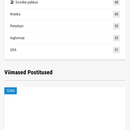
🏖 Soodne puhkus
68
Kreeka
60
Peterburi
55
Inglismaa
53
USA
51
Viimased Postitused
TÜRGI