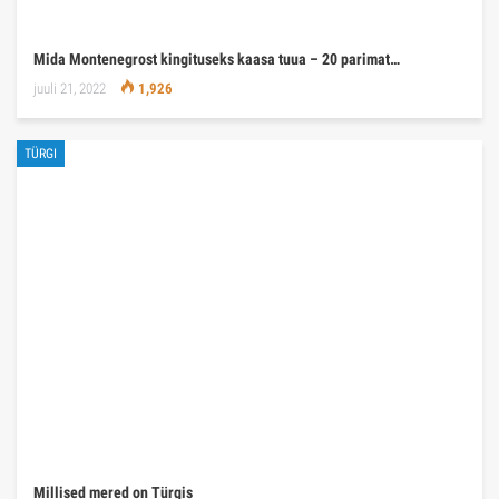
Mida Montenegrost kingituseks kaasa tuua – 20 parimat…
juuli 21, 2022
1,926
TÜRGI
Millised mered on Türgis