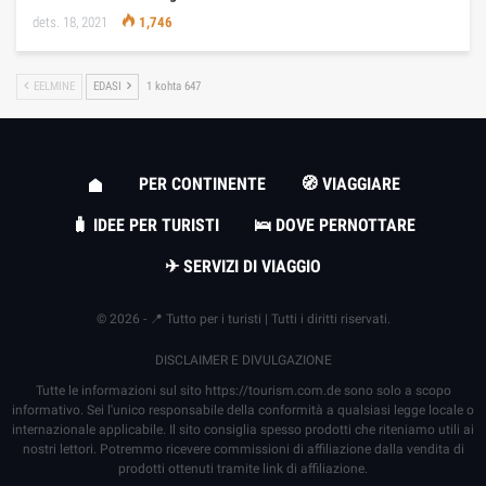
dets. 18, 2021
1,746
EELMINE
EDASI
1 kohta 647
PER CONTINENTE
🧭 VIAGGIARE
🧳 IDEE PER TURISTI
🛌 DOVE PERNOTTARE
✈ SERVIZI DI VIAGGIO
© 2026 - 📍 Tutto per i turisti | Tutti i diritti riservati.
DISCLAIMER E DIVULGAZIONE
Tutte le informazioni sul sito
https://tourism.com.de
sono solo a scopo
informativo. Sei l'unico responsabile della conformità a qualsiasi legge locale o
internazionale applicabile. Il sito consiglia spesso prodotti che riteniamo utili ai
nostri lettori. Potremmo ricevere commissioni di affiliazione dalla vendita di
prodotti ottenuti tramite link di affiliazione.