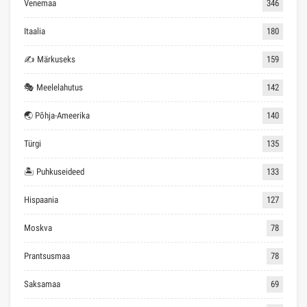
Venemaa
346
Itaalia
180
✍ Märkuseks
159
🎭 Meelelahutus
142
🌏 Põhja-Ameerika
140
Türgi
135
🏝 Puhkuseideed
133
Hispaania
127
Moskva
78
Prantsusmaa
78
Saksamaa
69