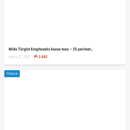
Mida Türgist kingituseks kaasa tuua – 25 parimat…
märts 21, 2022
2,082
ITAALIA