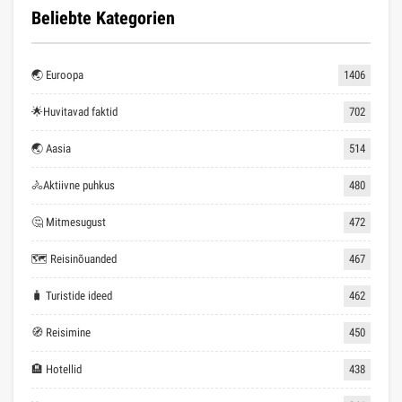
Beliebte Kategorien
🌏 Euroopa
1406
🌟Huvitavad faktid
702
🌏 Aasia
514
🚴Aktiivne puhkus
480
🤔 Mitmesugust
472
🗺 Reisinõuanded
467
🧳 Turistide ideed
462
🧭 Reisimine
450
🏨 Hotellid
438