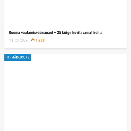
Rooma vaatamisväärsused – 35 kõige huvitavamat kohta
mai 23, 2022
1,988
✍ MÄRKUSEKS