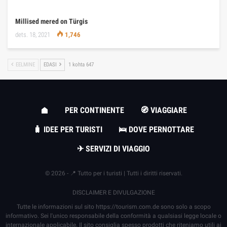
Millised mered on Türgis
dets. 18, 2021
1,746
EELMINE
EDASI
1 kohta 647
PER CONTINENTE
🧭 VIAGGIARE
🧳 IDEE PER TURISTI
🛌 DOVE PERNOTTARE
✈ SERVIZI DI VIAGGIO
© 2026 - 📍 Tutto per i turisti | Tutti i diritti riservati.
DISCLAIMER E DIVULGAZIONE
Tutte le informazioni sul sito
https://tourism.com.de
sono solo a scopo
informativo. Sei l'unico responsabile della conformità a qualsiasi legge locale o
internazionale applicabile. Il sito consiglia spesso prodotti che riteniamo utili ai