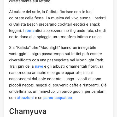
direttamente sul lettino.
Al calare del sole, la Calista fiorisce con le luci
colorate delle feste. La musica dal vivo suona, i baristi
di Calista Beach preparano cocktail esotici e snack
leggeri. I
roma
ntici apprezzeranno il grande falò, che di
notte dona alla spiaggia un'atmosfera intima e unica.
Sia “Kalista” che “Moonlight” hanno un innegabile
vantaggio: il pigro passatempo sui lettini può essere
diversificato con una passeggiata nel Moonlight Park.
Tra i pini della
nave
e gli arbusti ornamentali fioriti, si
nascondono amache e pergole appartate, in cui
nascondersi dal sole cocente. Lungo i vicoli ci sono
piccoli negozi, negozi di souvenir, caffè e ristoranti. C'è
un delfinario, un mini-club, un parco giochi per bambini
con
attrazioni
e un
parco acquatico
.
Chamyuva