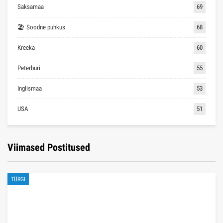
Saksamaa
69
🏖 Soodne puhkus
68
Kreeka
60
Peterburi
55
Inglismaa
53
USA
51
Viimased Postitused
TÜRGI