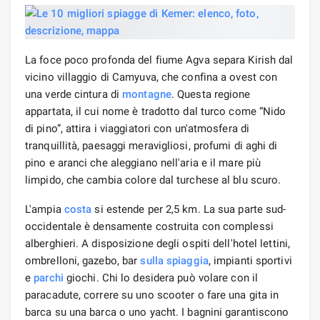
La foce poco profonda del fiume Agva separa Kirish dal
vicino villaggio di Camyuva, che confina a ovest con
una verde cintura di
montagne
. Questa regione
appartata, il cui nome è tradotto dal turco come “Nido
di pino”, attira i viaggiatori con un'atmosfera di
tranquillità, paesaggi meravigliosi, profumi di aghi di
pino e aranci che aleggiano nell'aria e il mare più
limpido, che cambia colore dal turchese al blu scuro.
L'ampia
costa
si estende per 2,5 km. La sua parte sud-
occidentale è densamente costruita con complessi
alberghieri. A disposizione degli ospiti dell'hotel lettini,
ombrelloni, gazebo, bar
sulla spiaggia
, impianti sportivi
e
parchi
giochi. Chi lo desidera può volare con il
paracadute, correre su uno scooter o fare una gita in
barca su una barca o uno yacht. I bagnini garantiscono