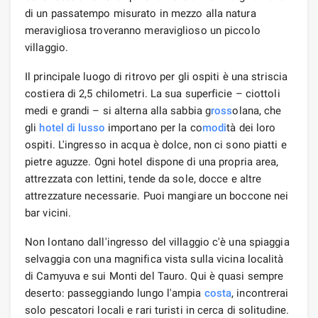
di un passatempo misurato in mezzo alla natura
meravigliosa troveranno meraviglioso un piccolo
villaggio.
Il principale luogo di ritrovo per gli ospiti è una striscia
costiera di 2,5 chilometri. La sua superficie – ciottoli
medi e grandi – si alterna alla sabbia g
ross
olana, che
gli
hotel di lusso
importano per la co
modi
tà dei loro
ospiti. L'ingresso in acqua è dolce, non ci sono piatti e
pietre aguzze. Ogni hotel dispone di una propria area,
attrezzata con lettini, tende da sole, docce e altre
attrezzature necessarie. Puoi mangiare un boccone nei
bar vicini.
Non lontano dall'ingresso del villaggio c'è una spiaggia
selvaggia con una magnifica vista sulla vicina località
di Camyuva e sui Monti del Tauro. Qui è quasi sempre
deserto: passeggiando lungo l'ampia
costa
, incontrerai
solo pescatori locali e rari turisti in cerca di solitudine.