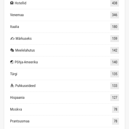
🏨 Hotellid
438
Venemaa
346
Itaalia
180
✍ Märkuseks
159
🎭 Meelelahutus
142
🌏 Põhja-Ameerika
140
Türgi
135
🏝 Puhkuseideed
133
Hispaania
127
Moskva
78
Prantsusmaa
78