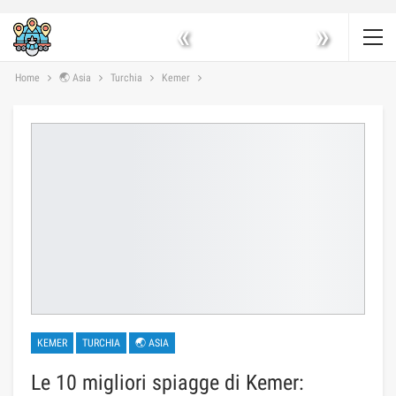
«
»
Home
🌏 Asia
Turchia
Kemer
KEMER
TURCHIA
🌏 ASIA
Le 10 migliori spiagge di Kemer: