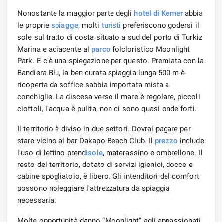
Nonostante la maggior parte degli
hotel di Kemer
abbia
le proprie
spiagge
, molti
turisti
preferiscono godersi il
sole sul tratto di costa situato a sud del porto di Turkiz
Marina e adiacente al
parco
folcloristico Moonlight
Park. E c'è una spiegazione per questo. Premiata con la
Bandiera Blu, la ben curata spiaggia lunga 500 m è
ricoperta da soffice sabbia importata mista a
conchiglie. La discesa verso il mare è regolare, piccoli
ciottoli, l'acqua è pulita, non ci sono quasi onde forti.
Il territorio è diviso in due settori. Dovrai pagare per
stare vicino al bar Dakapo Beach Club. Il
prezzo
include
l'uso di lettino prend
isole
, materassino e ombrellone. Il
resto del territorio, dotato di servizi igienici, docce e
cabine spogliatoio, è libero. Gli intenditori del comfort
possono noleggiare l'attrezzatura da spiaggia
necessaria.
Molte opportunità danno “Moonlight” agli appassionati