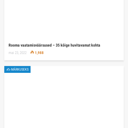
Rooma vaatamisväärsused – 35 kõige huvitavamat kohta
mai 23, 2022
1,988
✍ MÄRKUSEKS