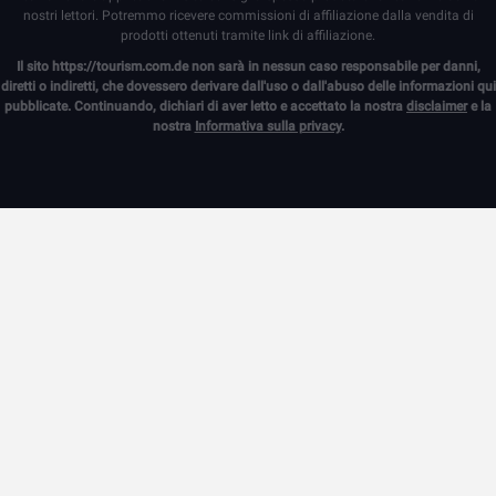
nostri lettori. Potremmo ricevere commissioni di affiliazione dalla vendita di
prodotti ottenuti tramite link di affiliazione.
Il sito
https://tourism.com.de
non sarà in nessun caso responsabile per danni,
diretti o indiretti, che dovessero derivare dall'uso o dall'abuso delle informazioni qui
pubblicate. Continuando, dichiari di aver letto e accettato la nostra
disclaimer
e la
nostra
Informativa sulla privacy
.