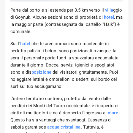
Parte dal porto e si estende per 3,5 km verso il
villa
ggio
di Goynuk. Alcune sezioni sono di proprietà di
hotel
, ma
la maggior parte (contrassegnata dal cartello “Halk”) è
comunale.
Sia l'
hotel
che le aree comuni sono mantenute in
perfetta pulizia: i bidoni sono posizionati ovunque, la
sera il personale porta fuori la spazzatura accumulata
durante il giorno. Docce, servizi igienici e spogliatoi
sono a dis
posizione
dei visitatori gratuitamente. Puoi
noleggiare lettini e ombrelloni o sederti sul bordo del
surf sul tuo asciugamano.
L'intero territorio costiero, protetto dal vento dalle
pendici dei Monti del Tauro occidentale, è ricoperto di
ciottoli multicolori e ne è ricoperto l'ingresso al
mare
.
Questo ha sia vantaggi che svantaggi. L'assenza di
sabbia garantisce
acqua cristallina
. Tuttavia, è