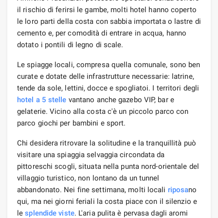
il rischio di ferirsi le gambe, molti hotel hanno coperto
le loro parti della costa con sabbia importata o lastre di
cemento e, per comodità di entrare in acqua, hanno
dotato i pontili di legno di scale.
Le spiagge locali, compresa quella comunale, sono ben
curate e dotate delle infrastrutture necessarie: latrine,
tende da sole, lettini, docce e spogliatoi. I territori degli
hotel a 5 stelle
vantano anche gazebo VIP, bar e
gelaterie. Vicino alla costa c'è un piccolo parco con
parco giochi per bambini e sport.
Chi desidera ritrovare la solitudine e la tranquillità può
visitare una spiaggia selvaggia circondata da
pittoreschi scogli, situata nella punta nord-orientale del
villaggio turistico, non lontano da un tunnel
abbandonato. Nei fine settimana, molti locali
riposa
no
qui, ma nei giorni feriali la costa piace con il silenzio e
le
splendide viste
. L'aria pulita è pervasa dagli aromi