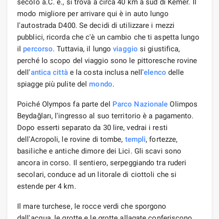
secolo a.C. e., si trova a circa 40 km a sud di Kemer. Il
modo migliore per arrivare qui è in auto lungo
l'autostrada D400. Se decidi di utilizzare i mezzi
pubblici, ricorda che c'è un cambio che ti aspetta lungo
il
percorso
. Tuttavia, il lungo
viaggio
si giustifica,
perché lo scopo del viaggio sono le pittoresche rovine
dell'
antica città
e la costa inclusa nell'
elenco
delle
spiagge più pulite del
mondo
.
Poiché Olympos fa parte del
Parco Nazionale
Olimpos
Beydağları, l'ingresso al suo territorio è a pagamento.
Dopo esserti separato da 30 lire, vedrai i resti
dell'Acropoli, le rovine di tombe,
templi
, fortezze,
basiliche e antiche dimore dei Lici. Gli scavi sono
ancora in corso. Il sentiero, serpeggiando tra ruderi
secolari, conduce ad un litorale di ciottoli che si
estende per 4 km.
Il mare turchese, le rocce verdi che sporgono
dall'acqua, le grotte e le grotte allagate conferiscono