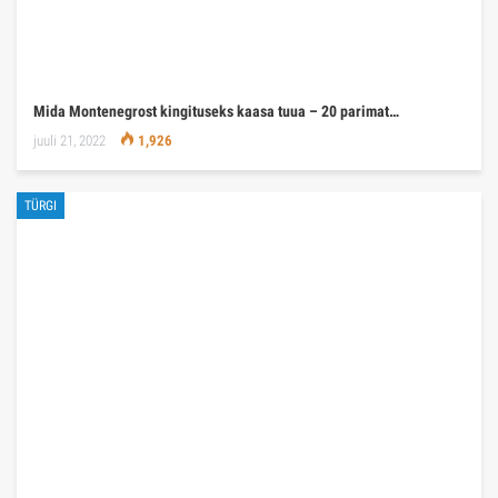
Mida Montenegrost kingituseks kaasa tuua – 20 parimat…
juuli 21, 2022
1,926
TÜRGI