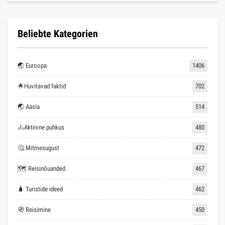
Beliebte Kategorien
🌏 Euroopa
1406
🌟Huvitavad faktid
702
🌏 Aasia
514
🚴Aktiivne puhkus
480
🤔 Mitmesugust
472
🗺 Reisinõuanded
467
🧳 Turistide ideed
462
🧭 Reisimine
450