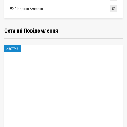
🌏 Південна Америка
51
Останні Повідомлення
АВСТРІЯ