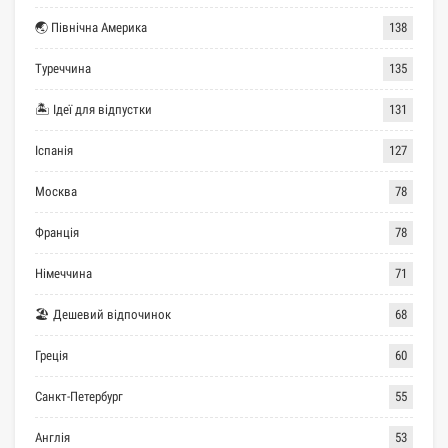
🌏 Північна Америка
138
Туреччина
135
🏝 Ідеї для відпустки
131
Іспанія
127
Москва
78
Франція
78
Німеччина
71
🏖 Дешевий відпочинок
68
Греція
60
Санкт-Петербург
55
Англія
53