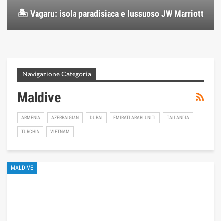
🏝️ Vagaru: isola paradisiaca e lussuoso JW Marriott
Navigazione Categoria
Maldive
ARMENIA
AZERBAIGIAN
DUBAI
EMIRATI ARABI UNITI
TAILANDIA
TURCHIA
VIETNAM
MALDIVE