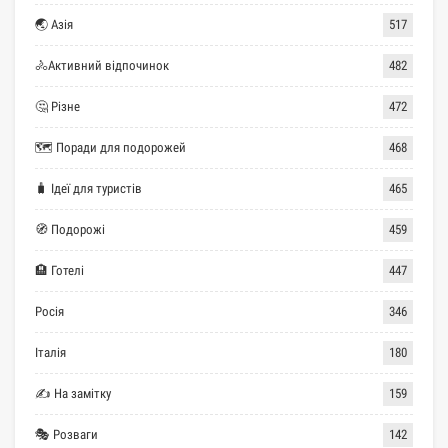
🌏 Азія
517
🚴Активний відпочинок
482
🤔 Різне
472
🗺 Поради для подорожей
468
🧳 Ідеї для туристів
465
🧭 Подорожі
459
🏨 Готелі
447
Росія
346
Італія
180
✍ На замітку
159
🎭 Розваги
142