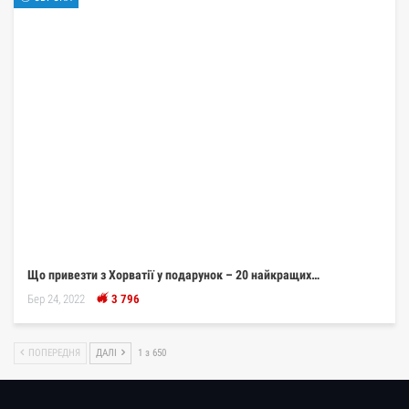
Що привезти з Хорватії у подарунок – 20 найкращих…
Бер 24, 2022
3 796
ПОПЕРЕДНЯ
ДАЛІ
1 з 650