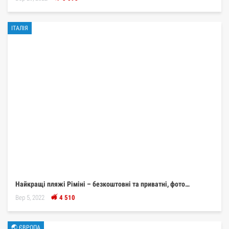
ІТАЛІЯ
Найкращі пляжі Ріміні – безкоштовні та приватні, фото…
Вер 5, 2022
4 510
🌏 ЄВРОПА