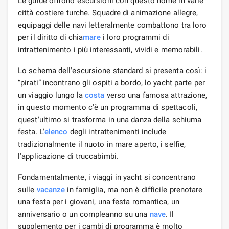
Le guide offrono escursioni con questo nome in varie
città costiere turche. Squadre di animazione allegre,
equipaggi delle navi letteralmente combattono tra loro
per il diritto di chia
mare
i loro programmi di
intrattenimento i più interessanti, vividi e memorabili.
Lo schema dell'escursione standard si presenta così: i
“pirati” incontrano gli ospiti a bordo, lo yacht parte per
un viaggio lungo la
costa
verso una famosa attrazione,
in questo momento c'è un programma di spettacoli,
quest'ultimo si trasforma in una danza della schiuma
festa. L'
elenco
degli intrattenimenti include
tradizionalmente il nuoto in mare aperto, i selfie,
l'applicazione di truccabimbi.
Fondamentalmente, i viaggi in yacht si concentrano
sulle
vacanze
in famiglia, ma non è difficile prenotare
una festa per i giovani, una festa romantica, un
anniversario o un compleanno su una
nave
. Il
supplemento per i cambi di programma è molto