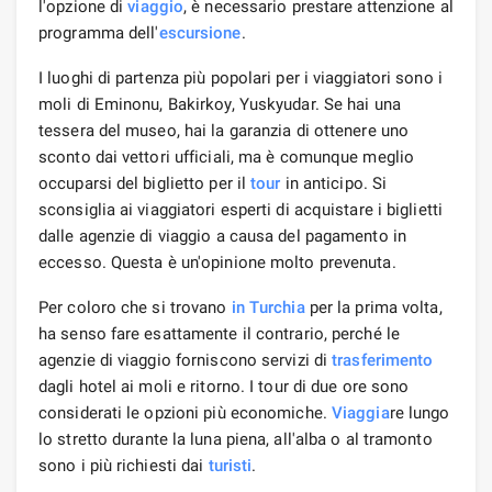
l'opzione di
viaggio
, è necessario prestare attenzione al
programma dell'
escursione
.
I luoghi di partenza più popolari per i viaggiatori sono i
moli di Eminonu, Bakirkoy, Yuskyudar. Se hai una
tessera del museo, hai la garanzia di ottenere uno
sconto dai vettori ufficiali, ma è comunque meglio
occuparsi del biglietto per il
tour
in anticipo. Si
sconsiglia ai viaggiatori esperti di acquistare i biglietti
dalle agenzie di viaggio a causa del pagamento in
eccesso. Questa è un'opinione molto prevenuta.
Per coloro che si trovano
in Turchia
per la prima volta,
ha senso fare esattamente il contrario, perché le
agenzie di viaggio forniscono servizi di
trasferimento
dagli hotel ai moli e ritorno. I tour di due ore sono
considerati le opzioni più economiche.
Viaggia
re lungo
lo stretto durante la luna piena, all'alba o al tramonto
sono i più richiesti dai
turisti
.