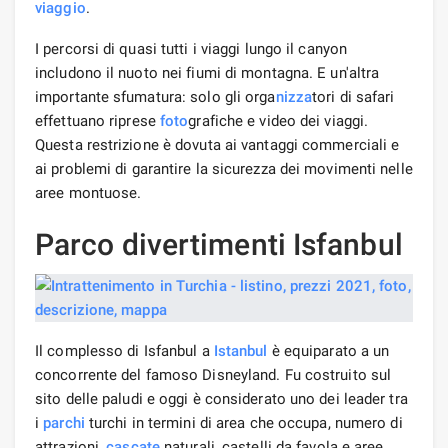
viaggio
.
I percorsi di quasi tutti i viaggi lungo il canyon
includono il nuoto nei fiumi di montagna. E un'altra
importante sfumatura: solo gli orga
nizza
tori di safari
effettuano riprese
foto
grafiche e video dei viaggi.
Questa restrizione è dovuta ai vantaggi commerciali e
ai problemi di garantire la sicurezza dei movimenti nelle
aree montuose.
Parco divertimenti Isfanbul
Il complesso di Isfanbul a
Istanbul
è equiparato a un
concorrente del famoso Disneyland. Fu costruito sul
sito delle paludi e oggi è considerato uno dei leader tra
i
parchi
turchi in termini di area che occupa, numero di
attrazioni,
cascate
naturali, castelli da favola e aree