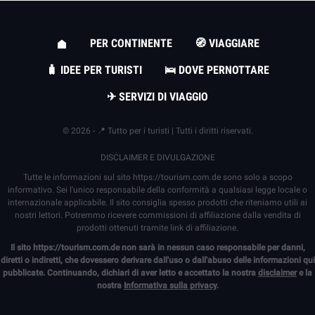
PER CONTINENTE
🧭 VIAGGIARE
🧳 IDEE PER TURISTI
🛌 DOVE PERNOTTARE
✈ SERVIZI DI VIAGGIO
© 2026 - 📍 Tutto per i turisti | Tutti i diritti riservati.
DISCLAIMER E DIVULGAZIONE
Tutte le informazioni sul sito
https://tourism.com.de
sono solo a scopo
informativo. Sei l'unico responsabile della conformità a qualsiasi legge locale o
internazionale applicabile. Il sito consiglia spesso prodotti che riteniamo utili ai
nostri lettori. Potremmo ricevere commissioni di affiliazione dalla vendita di
prodotti ottenuti tramite link di affiliazione.
Il sito
https://tourism.com.de
non sarà in nessun caso responsabile per danni,
diretti o indiretti, che dovessero derivare dall'uso o dall'abuso delle informazioni qui
pubblicate. Continuando, dichiari di aver letto e accettato la nostra
disclaimer
e la
nostra
Informativa sulla privacy
.