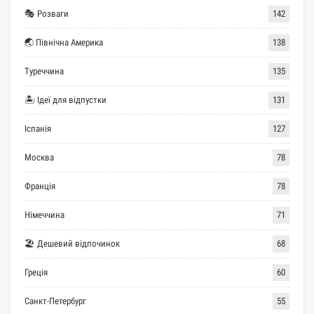
🎭 Розваги
142
🌏 Північна Америка
138
Туреччина
135
🏝 Ідеї для відпустки
131
Іспанія
127
Москва
78
Франція
78
Німеччина
71
🏖 Дешевий відпочинок
68
Греція
60
Санкт-Петербург
55