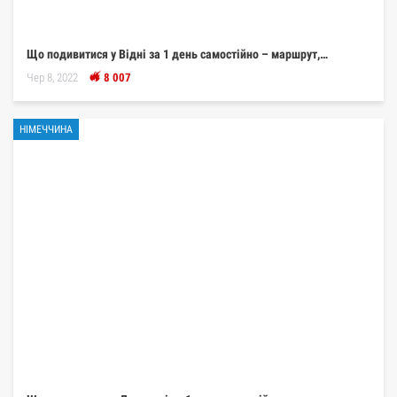
Що подивитися у Відні за 1 день самостійно – маршрут,…
Чер 8, 2022
8 007
НІМЕЧЧИНА