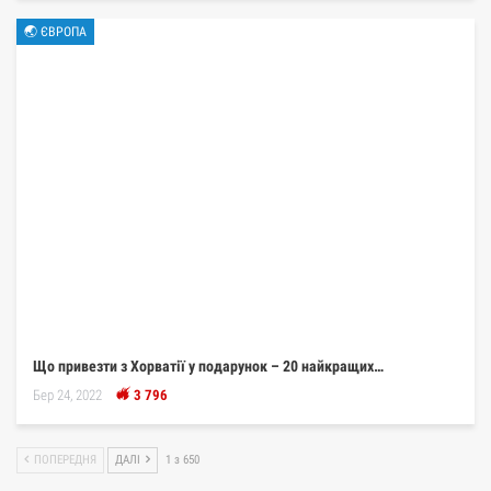
🌏 ЄВРОПА
Що привезти з Хорватії у подарунок – 20 найкращих…
Бер 24, 2022
3 796
ПОПЕРЕДНЯ
ДАЛІ
1 з 650