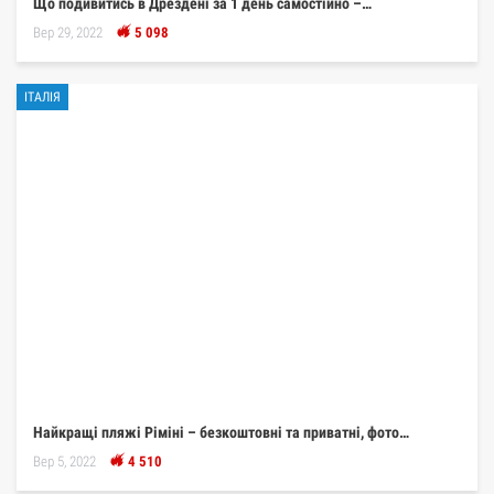
Що подивитись в Дрездені за 1 день самостійно –…
Вер 29, 2022
5 098
ІТАЛІЯ
Найкращі пляжі Ріміні – безкоштовні та приватні, фото…
Вер 5, 2022
4 510