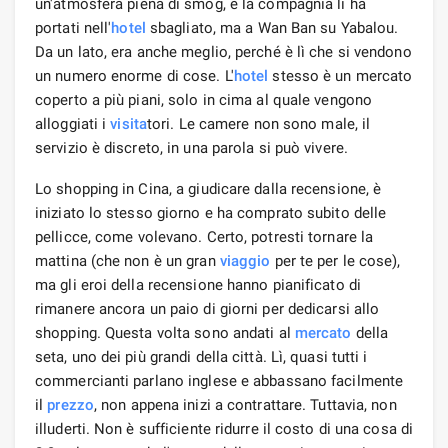
un'atmosfera piena di smog, e la compagnia li ha
portati nell'
hotel
sbagliato, ma a Wan Ban su Yabalou.
Da un lato, era anche meglio, perché è lì che si vendono
un numero enorme di cose. L'
hotel
stesso è un mercato
coperto a più piani, solo in cima al quale vengono
alloggiati i
visita
tori. Le camere non sono male, il
servizio è discreto, in una parola si può vivere.
Lo shopping in Cina, a giudicare dalla recensione, è
iniziato lo stesso giorno e ha comprato subito delle
pellicce, come volevano. Certo, potresti tornare la
mattina (che non è un gran
viaggio
per te per le cose),
ma gli eroi della recensione hanno pianificato di
rimanere ancora un paio di giorni per dedicarsi allo
shopping. Questa volta sono andati al
mercato
della
seta, uno dei più grandi della città. Lì, quasi tutti i
commercianti parlano inglese e abbassano facilmente
il
prezzo
, non appena inizi a contrattare. Tuttavia, non
illuderti. Non è sufficiente ridurre il costo di una cosa di