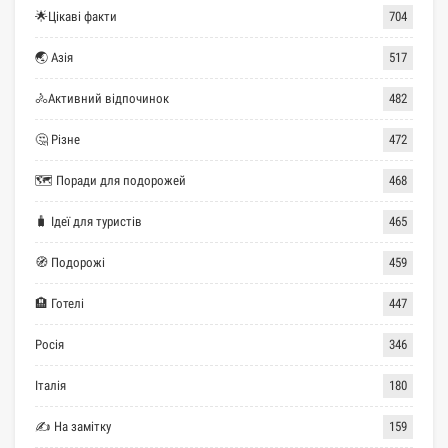
🌟Цікаві факти
704
🌏 Азія
517
🚴Активний відпочинок
482
🤔 Різне
472
🗺 Поради для подорожей
468
🧳 Ідеї для туристів
465
🧭 Подорожі
459
🏨 Готелі
447
Росія
346
Італія
180
✍ На замітку
159