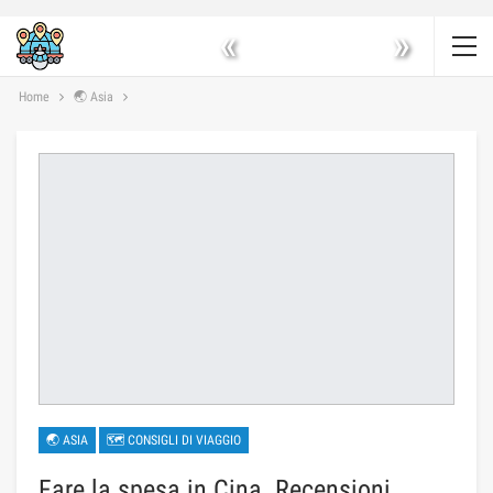
«
»
Home
🌏 Asia
🌏 ASIA
🗺 CONSIGLI DI VIAGGIO
Fare la spesa in Cina. Recensioni