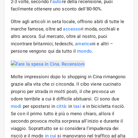
2-3 volte, secondo l'
auto
re della recensione, puoi
facilmente ottenere uno sconto dell'80-90%.
Oltre agli articoli in seta locale, offrono abiti di tutte le
marche famose, oltre ad
accesso
ri moda, occhiali e
altro ancora. Sul mercato, oltre al nostro, puoi
incontrare britannici, tedeschi,
america
ni e altri –
persone vengono qui da tutto il
mondo
.
Molte impressioni dopo lo shopping in Cina rimangono
grazie alla vita che ci circonda. Il cibo viene cucinato
proprio per strada in molti posti, il che provoca un
odore terribile a cui è difficile abituarsi. Ci sono due
modi
per spostarsi in
città
: in
taxi
e in bicicletta risciò.
Se con il primo tutto è più o meno chiaro, allora il
secondo provoca molta sorpresa all'inizio e durante il
viaggio. Soprattutto se si considera l'impudenza dei
risciò e il modo
in cui
si manovrano nel traffico ad alta