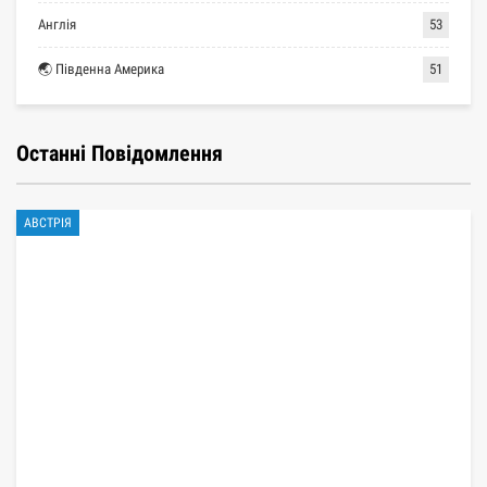
Англія
53
🌏 Південна Америка
51
Останні Повідомлення
АВСТРІЯ