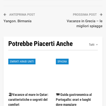
ANTEPRIMA POST
PROSSIMA POST
Yangon. Birmania
Vacanze in Grecia – le
migliori spiagge
Potrebbe Piacerti Anche
Tutti
EMIRATI ARABI UNITI
SPAGNA
🏖️Vacanze al mare in Qatar:
🍽️ Guida gastronomica al
caratteristiche e segreti del
Portogallo: orari e luoghi
comfort
dove mangiare