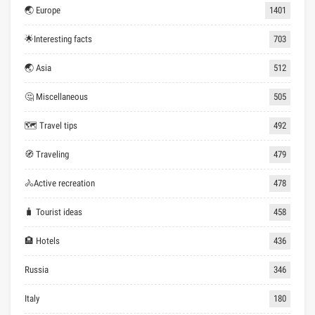
🌏 Europe
1401
🌟Interesting facts
703
🌏 Asia
512
🤔 Miscellaneous
505
🗺 Travel tips
492
🧭 Traveling
479
🚴Active recreation
478
🧳 Tourist ideas
458
🏨 Hotels
436
Russia
346
Italy
180