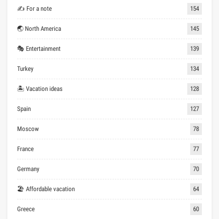
✍ For a note
154
🌏 North America
145
🎭 Entertainment
139
Turkey
134
🏝 Vacation ideas
128
Spain
127
Moscow
78
France
77
Germany
70
🏖 Affordable vacation
64
Greece
60