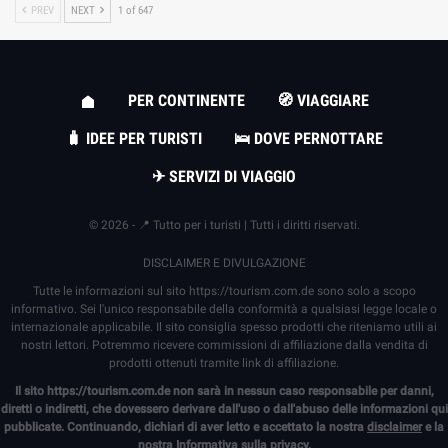
PREV
NEXT
1 of 647
PER CONTINENTE
🧭 VIAGGIARE
🧳 IDEE PER TURISTI
🛌 DOVE PERNOTTARE
✈ SERVIZI DI VIAGGIO
© 2026 - 📍 Tutto per i turisti | Tutti i diritti riservati.
DISCLAIMER E DIVULGAZIONE
Tutte le informazioni sul sito
https://tourism.com.de
sono solo a scopo
informativo. Sei l'unico responsabile della conformità a qualsiasi legge locale o
internazionale applicabile. Il sito consiglia spesso prodotti che riteniamo utili ai
nostri lettori. Potremmo ricevere commissioni di affiliazione dalla vendita di
prodotti ottenuti tramite link di affiliazione.
Il sito
https://tourism.com.de
non sarà in nessun caso responsabile per danni,
diretti o indiretti, che dovessero derivare dall'uso o dall'abuso delle informazioni qui
pubblicate. Continuando, dichiari di aver letto e accettato la nostra
disclaimer
e la
nostra
Informativa sulla privacy
.