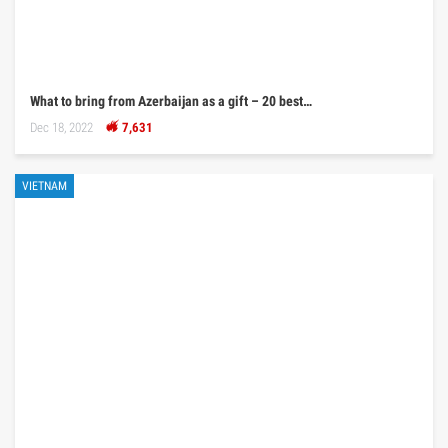
What to bring from Azerbaijan as a gift – 20 best…
Dec 18, 2022
7,631
VIETNAM