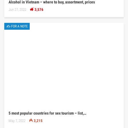
Alcohol in Vietnam – where to buy, assortment, prices
Jun 27, 2022
3,576
✍ FOR A NOTE
5 most popular countries for sex tourism – list,…
May 7, 2022
3,215