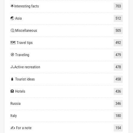
🌟Interesting facts
703
🌏 Asia
512
🤔 Miscellaneous
505
🗺 Travel tips
492
🧭 Traveling
479
🚴Active recreation
478
🧳 Tourist ideas
458
🏨 Hotels
436
Russia
346
Italy
180
✍ For a note
154