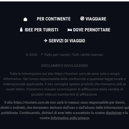
PER CONTINENTE
🧭 VIAGGIARE
🧳 IDEE PER TURISTI
🛌 DOVE PERNOTTARE
✈ SERVIZI DI VIAGGIO
© 2026 - 📍 Tutto per i turisti | Tutti i diritti riservati.
DISCLAIMER E DIVULGAZIONE
Tutte le informazioni sul sito
https://tourism.com.de
sono solo a scopo
informativo. Sei l'unico responsabile della conformità a qualsiasi legge locale o
internazionale applicabile. Il sito consiglia spesso prodotti che riteniamo utili ai
nostri lettori. Potremmo ricevere commissioni di affiliazione dalla vendita di
prodotti ottenuti tramite link di affiliazione.
Il sito
https://tourism.com.de
non sarà in nessun caso responsabile per danni,
diretti o indiretti, che dovessero derivare dall'uso o dall'abuso delle informazioni qui
pubblicate. Continuando, dichiari di aver letto e accettato la nostra
disclaimer
e la
nostra
Informativa sulla privacy
.