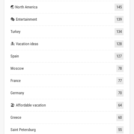
🌏 North America
145
🎭 Entertainment
139
Turkey
134
🏝 Vacation ideas
128
Spain
127
Moscow
78
France
77
Germany
70
🏖 Affordable vacation
64
Greece
60
Saint Petersburg
55