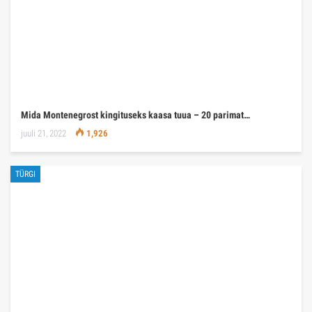
Mida Montenegrost kingituseks kaasa tuua – 20 parimat…
juuli 21, 2022
1,926
TÜRGI