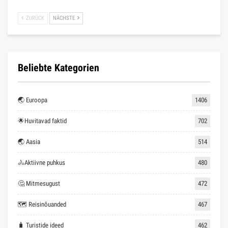
ZURÜCK
NÄCHSTE
Beliebte Kategorien
🌏 Euroopa
1406
🌟Huvitavad faktid
702
🌏 Aasia
514
🚴Aktiivne puhkus
480
🤔 Mitmesugust
472
🗺 Reisinõuanded
467
🧳 Turistide ideed
462