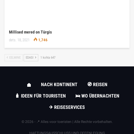
Millised mered on Türgis
dets. 18, 2021
1,746
EELMINE
EDASI
1 kohta 647
NACH KONTINENT
🧭 REISEN
🧳 IDEEN FÜR TOURISTEN
🛌 WO ÜBERNACHTEN
✈ REISESERVICES
© 2026 - 📍 Alles voor toeristen | Alle Rechte vorbehalten.
HAFTUNGSAUSSCHLUSS UND OFFENLEGUNG