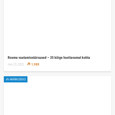
Rooma vaatamisväärsused – 35 kõige huvitavamat kohta
mai 23, 2022
1,988
✍ MÄRKUSEKS