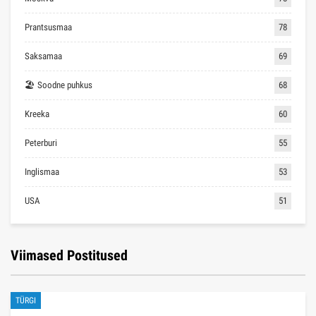
Prantsusmaa
78
Saksamaa
69
🏖 Soodne puhkus
68
Kreeka
60
Peterburi
55
Inglismaa
53
USA
51
Viimased Postitused
TÜRGI