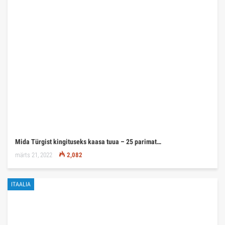
Mida Türgist kingituseks kaasa tuua – 25 parimat…
märts 21, 2022
2,082
ITAALIA