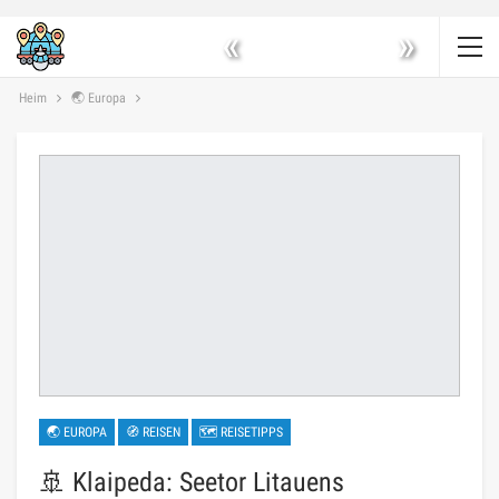
«
»
Heim
🌏 Europa
🌏 EUROPA
🧭 REISEN
🗺 REISETIPPS
🚢 Klaipeda: Seetor Litauens