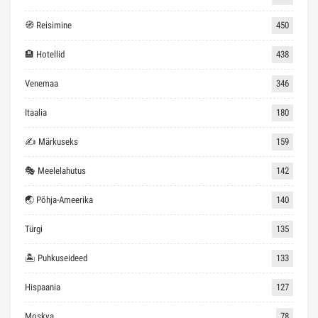
🧭 Reisimine
450
🏨 Hotellid
438
Venemaa
346
Itaalia
180
✍ Märkuseks
159
🎭 Meelelahutus
142
🌏 Põhja-Ameerika
140
Türgi
135
🏝 Puhkuseideed
133
Hispaania
127
Moskva
78