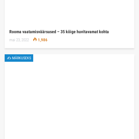
Rooma vaatamisväärsused – 35 kõige huvitavamat kohta
mai 23, 2022
1,986
✍ MÄRKUSEKS