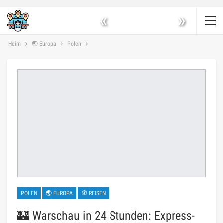
«
»
Heim
🌏 Europa
Polen
POLEN
🌏 EUROPA
🧭 REISEN
🏰 Warschau in 24 Stunden: Express-