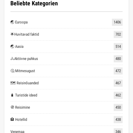
Beliebte Kategorien
🌏 Euroopa
1406
🌟Huvitavad faktid
702
🌏 Aasia
514
🚴Aktiivne puhkus
480
🤔 Mitmesugust
472
🗺 Reisinõuanded
467
🧳 Turistide ideed
462
🧭 Reisimine
450
🏨 Hotellid
438
Venemaa
346