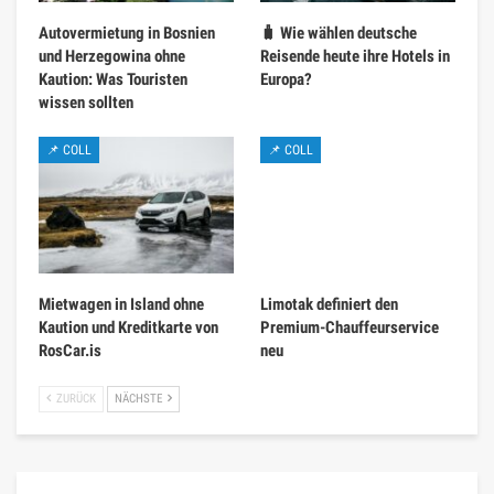
Autovermietung in Bosnien
🧳 Wie wählen deutsche
und Herzegowina ohne
Reisende heute ihre Hotels in
Kaution: Was Touristen
Europa?
wissen sollten
📌 COLL
📌 COLL
Mietwagen in Island ohne
Limotak definiert den
Kaution und Kreditkarte von
Premium-Chauffeurservice
RosCar.is
neu
ZURÜCK
NÄCHSTE