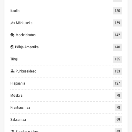
Itaalia
180
✍ Märkuseks
159
🎭 Meelelahutus
142
🌏 Põhja-Ameerika
140
Türgi
135
🏝 Puhkuseideed
133
Hispaania
127
Moskva
78
Prantsusmaa
78
Saksamaa
69
🏖 Soodne puhkus
68