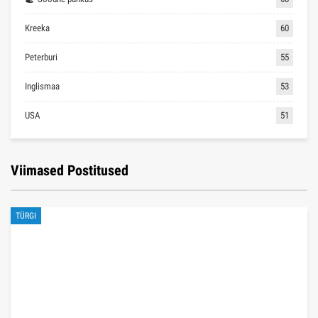
Kreeka
60
Peterburi
55
Inglismaa
53
USA
51
Viimased Postitused
TÜRGI