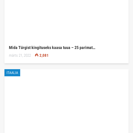
Mida Türgist kingituseks kaasa tuua – 25 parimat…
märts 21, 2022
2,081
ITAALIA