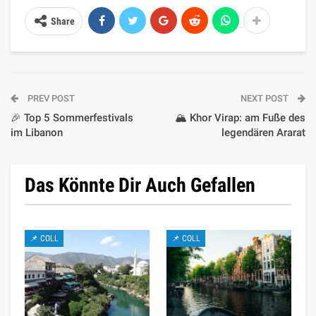
Share
PREV POST
NEXT POST
🎉 Top 5 Sommerfestivals
🏔️ Khor Virap: am Fuße des
im Libanon
legendären Ararat
Das Könnte Dir Auch Gefallen
📌 COLL
📌 COLL