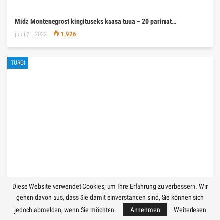
Mida Montenegrost kingituseks kaasa tuua – 20 parimat…
juuli 21, 2022
1,926
TÜRGI
Diese Website verwendet Cookies, um Ihre Erfahrung zu verbessern. Wir
gehen davon aus, dass Sie damit einverstanden sind, Sie können sich
jedoch abmelden, wenn Sie möchten.
Annehmen
Weiterlesen
Millised mered on Türgis