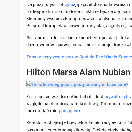
Na plaży turyści ot
rzym
ają sprzęt do snurkowania i n
profesjonalnym animatorom nikt nie będzie się nud
Miłośnicy wycieczek mogą odwiedzić słynne muzeum 
Personel kompleksu mówi po rosyjsku, angielsku, ar
Restauracja oferuje dania kuchni europejskiej i loka
dużo owoców: guawa, pomarańcze, mango, truskawk
Zobacz ceny wycieczek w Sentido Reef Oasis Sense
Hilton Marsa Alam Nubian
Znajduje się w zatoce Abu Dabab. Jest
prywatna pla
względu na chronioną rafę koralową. Do morza można
tam dostać mini
pociągiem
.
Kompleks obejmuje budynek administracyjny oraz 24
basenami, całodobową siłownią. Goście nigdy nie będą 