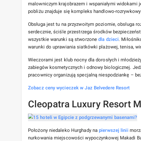
malowniczym krajobrazem i wspaniałymi widokami j
pobliżu znajduje się kompleks handlowo-rozrywkow
Obsługa jest tu na przyzwoitym poziomie, obsługa roz
serdecznie, ściśle przestrzega środków bezpieczeńs
wszystkie warunki są stworzone
dla dzieci
. Miłośni
warunki do uprawiania siatkówki plażowej, tenisa, wi
Wieczorami jest klub nocny dla dorosłych i młodzieży
zabiegów kosmetycznych i odnowy biologicznej. Jedze
pracownicy organizują specjalną niespodziankę – bez
Zobacz ceny wycieczek w Jaz Belvedere Resort
Cleopatra Luxury Resort M
Położony niedaleko Hurghady na
pierwszej linii
morza
nurkowania miejscowości wypoczynkowej Makadi Bay