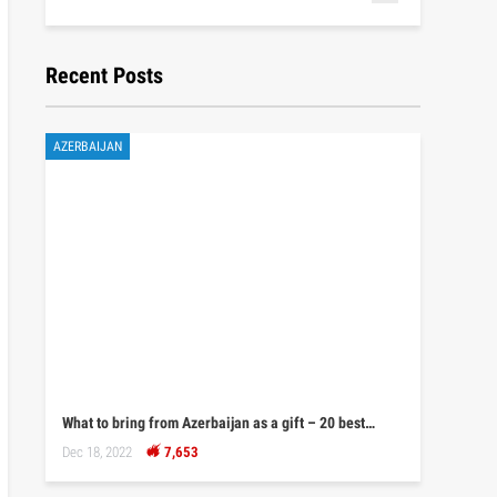
Recent Posts
AZERBAIJAN
What to bring from Azerbaijan as a gift – 20 best…
Dec 18, 2022
7,653