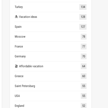
Turkey
134
🏝 Vacation ideas
128
Spain
127
Moscow
78
France
77
Germany
70
🏖 Affordable vacation
64
Greece
60
Saint Petersburg
55
USA
55
England
52