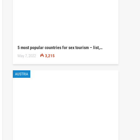
5 most popular countries for sex tourism – list,…
May 7, 2022
3,215
AUSTRIA