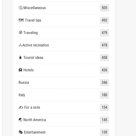
🤔 Miscellaneous
505
🗺 Travel tips
492
🧭 Traveling
479
🚴Active recreation
478
🧳 Tourist ideas
458
🏨 Hotels
436
Russia
346
Italy
180
✍ For a note
154
🌏 North America
145
🎭 Entertainment
139