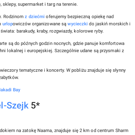
klepy, supermarket i targ na terenie.
ów. Rodzinom
z dziećmi
oferujemy bezpieczną opiekę nad
ch
urlop
owiczów organizowane są
wycieczki
do jaskiń morskich i
iata: barakudy, kraby, rozgwiazdy, kolorowe ryby.
warte są do późnych godzin nocnych, gdzie panuje komfortowa
ni lokalnej i europejskiej. Szczególnie udane są przysmaki z
eczory tematyczne i koncerty. W pobliżu znajduje się słynny
zabytków.
Makadi Bay
l-Szejk
5*
idokiem na zatokę Naama, znajduje się 2 km od centrum Sharm