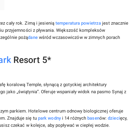
z cały rok. Zimą i jesienią
temperatura powietrza
jest znacznie
paniu przyjemności z pływania. Większość kompleksów
czególnie pożą
dane
wśród wczasowiczów w zimnych porach
ark
Resort 5*
afę koralową Temple, słynącą z gotyckiej architektury
go jako „świątynia”. Oferuje wspaniały widok na pasmo Synaj z
zym parkiem. Hotelowe centrum odnowy biologicznej oferuje
m. Znajduje się tu
park wodny
i 14 różnych
basen
ów:
dzieci
ęcy,
usisz czekać w kolejce, aby popływać w ciepłej wodzie.