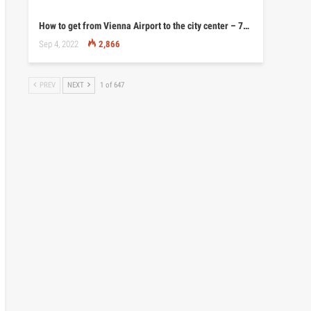
How to get from Vienna Airport to the city center – 7…
Sep 4, 2022
2,866
PREV
NEXT
1 of 647