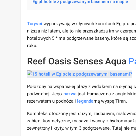
Egipt hotele z podgrzewanym basenem na mapie
Turyści
wypoczywają w słynnych kurortach Egiptu prze
niższa niż latem, ale to nie przeszkadza im w czer
hotelowych 5 * ma podgrzewane baseny, które są sz
roku.
Reef Oasis Senses Aqua
P
Położony na wspaniałej plaży z widokiem na słynną r
podwodnej. Jego
nazwa
jest tłumaczona z angielskie
rezerwatem u podnóża i
legenda
rną wyspę Tiran.
Kompleks otoczony jest dużym, zadbanym, malownic
zabiegi kosmetyczne, masaże i wanny z hydromasaże
zewnętrzny i kryty, w tym 3 podgrzewane. Tutaj nie m