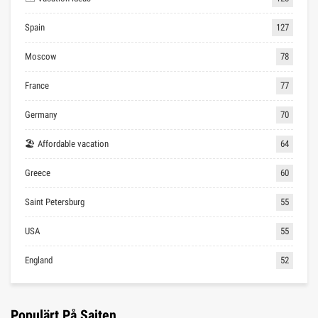
Spain
127
Moscow
78
France
77
Germany
70
🏖 Affordable vacation
64
Greece
60
Saint Petersburg
55
USA
55
England
52
Populärt På Sajten