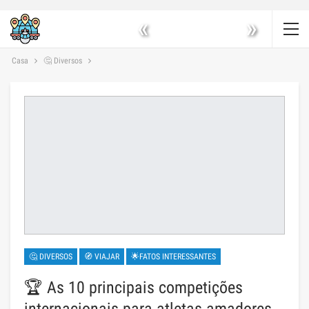
«
»
Casa
🤔 Diversos
🤔 DIVERSOS
🧭 VIAJAR
🌟FATOS INTERESSANTES
🏆 As 10 principais competições