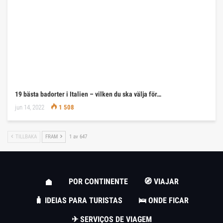
19 bästa badorter i Italien – vilken du ska välja för…
jun 14, 2022
1 508
TILLBAKA
FRAM
1 av 647
POR CONTINENTE
🧭 VIAJAR
🧳 IDEIAS PARA TURISTAS
🛌 ONDE FICAR
✈ SERVIÇOS DE VIAGEM