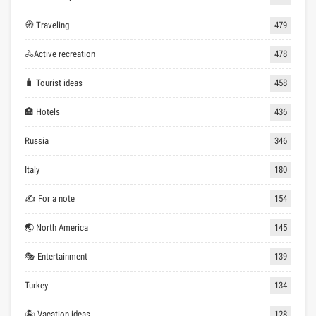
🧭 Traveling
479
🚴Active recreation
478
🧳 Tourist ideas
458
🏨 Hotels
436
Russia
346
Italy
180
✍ For a note
154
🌏 North America
145
🎭 Entertainment
139
Turkey
134
🏝 Vacation ideas
128