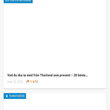
✍ FÖR EN NOTERING
Vad du ska ta med från Thailand som present – 20 bästa…
mar 22, 2022
1 672
🧳 TURISTIDÉER