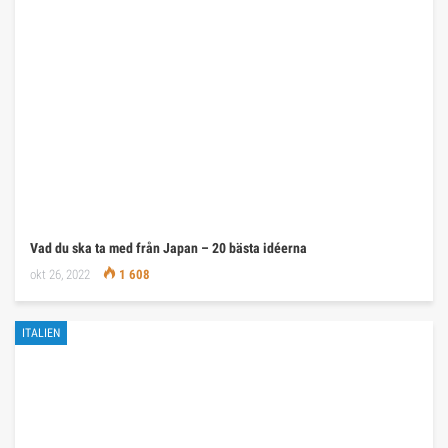
Vad du ska ta med från Japan – 20 bästa idéerna
okt 26, 2022
1 608
ITALIEN