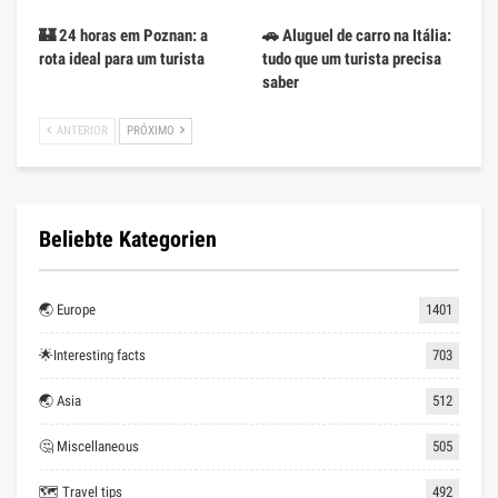
🏰 24 horas em Poznan: a
🚗 Aluguel de carro na Itália:
rota ideal para um turista
tudo que um turista precisa
saber
ANTERIOR
PRÓXIMO
Beliebte Kategorien
🌏 Europe
1401
🌟Interesting facts
703
🌏 Asia
512
🤔 Miscellaneous
505
🗺 Travel tips
492