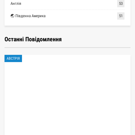
Англія
53
🌏 Південна Америка
51
Останні Повідомлення
АВСТРІЯ