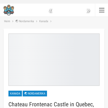
«
»
Heim
🌏 Nordamerika
Kanada
KANADA
🌏 NORDAMERIKA
Chateau Frontenac Castle in Quebec,