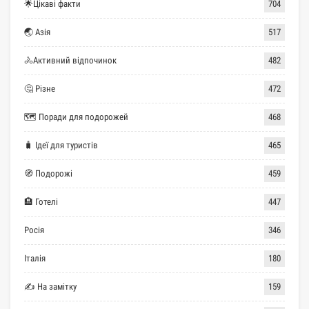
🌟Цікаві факти
704
🌏 Азія
517
🚴Активний відпочинок
482
🤔 Різне
472
🗺 Поради для подорожей
468
🧳 Ідеї для туристів
465
🧭 Подорожі
459
🏨 Готелі
447
Росія
346
Італія
180
✍ На замітку
159