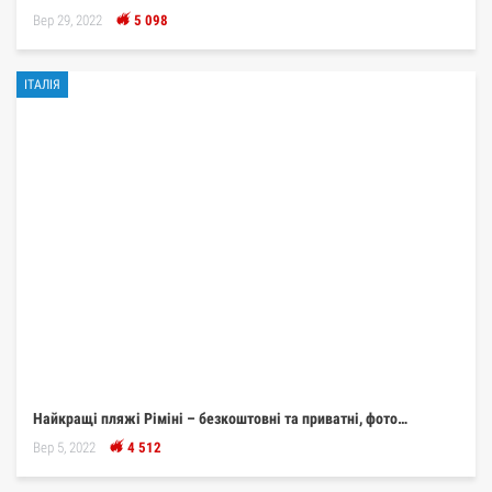
Вер 29, 2022
5 098
ІТАЛІЯ
Найкращі пляжі Ріміні – безкоштовні та приватні, фото…
Вер 5, 2022
4 512