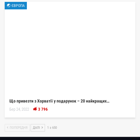
🌏 ЄВРОПА
Що привезти з Хорватії у подарунок – 20 найкращих…
Бер 24, 2022
3 796
ПОПЕРЕДНЯ
ДАЛІ
1 з 650