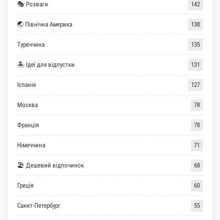
🎭 Розваги
142
🌏 Північна Америка
138
Туреччина
135
🏝 Ідеї для відпустки
131
Іспанія
127
Москва
78
Франція
78
Німеччина
71
🏖 Дешевий відпочинок
68
Греція
60
Санкт-Петербург
55