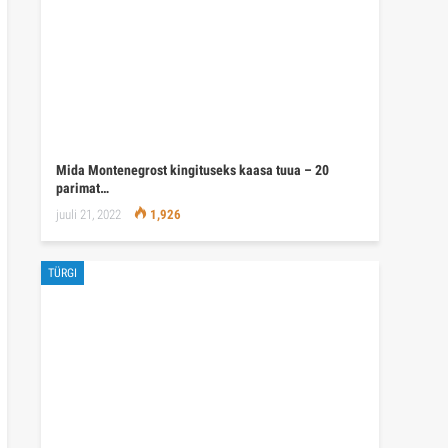
Mida Montenegrost kingituseks kaasa tuua – 20
parimat…
juuli 21, 2022
1,926
TÜRGI