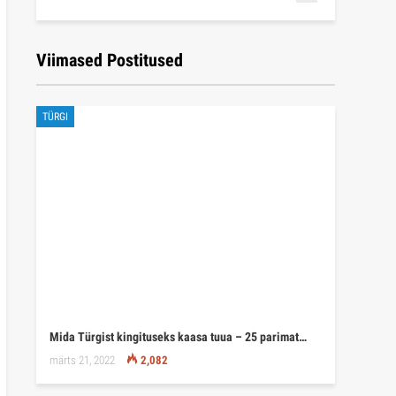
Viimased Postitused
TÜRGI
Mida Türgist kingituseks kaasa tuua – 25 parimat…
märts 21, 2022
2,082