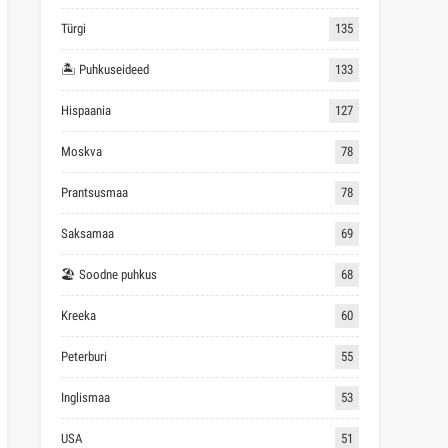
Türgi
135
🏝 Puhkuseideed
133
Hispaania
127
Moskva
78
Prantsusmaa
78
Saksamaa
69
🏖 Soodne puhkus
68
Kreeka
60
Peterburi
55
Inglismaa
53
USA
51