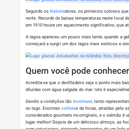
Segundo os
historia
dores, os primeiros colonos que
norte. Recorde de baixas temperaturas neste local da
em 1910 houve um aquecimento significativo, que at
A lagoa apareceu um pouco mais tarde, quando a gel
começará a surgir um dos lagos mais exóticos e úni
Quem você pode conhecer
Acredita-se que o desfiladeiro seja o ponto mais bai
diluídas com água salgada do mar. Isto é especialme
Devido a condições tão
incomuns
, tanto represent
no lago. Enormes
colônia
s de focas, atraídas pelo s
considerados gourmets incorrigíveis, e o salmão é u
lugar melhor! Depois de um delicioso almoço, as f