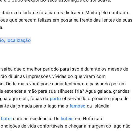
ara o outro e expondo seus estômagos ao sol suave.
tados do lado de fora não os distraem. Muito pelo contrário.
as que parecem felizes em posar na frente das lentes de suas
a.
, saiba que o melhor período para isso é durante os meses de
rão diluir as impressões vívidas do que viram com
lon. Onde mais você pode nadar lentamente passando por um
 estender a mão para sua silhueta fria? Água gelada, grandes
gua aqui e ali, focas do
porto
observando o próximo grupo de
rante da jornada para o lago mais
famoso
da Islândia.
e
hotel
com antecedência. Os
hotéis
em Hofn são
ondições de vida confortáveis ​​e chegar à margem do lago não