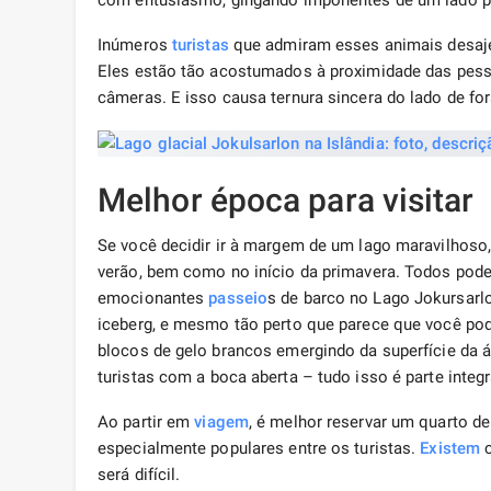
com entusiasmo, gingando imponentes de um lado p
Inúmeros
turistas
que admiram esses animais desajei
Eles estão tão acostumados à proximidade das pesso
câmeras. E isso causa ternura sincera do lado de for
Melhor época para visitar
Se você decidir ir à margem de um lago maravilhoso
verão, bem como no início da primavera. Todos pode
emocionantes
passeio
s de barco no Lago Jokursar
iceberg, e mesmo tão perto que parece que você pode
blocos de gelo brancos emergindo da superfície da á
turistas com a boca aberta – tudo isso é parte integ
Ao partir em
viagem
, é melhor reservar um quarto d
especialmente populares entre os turistas.
Existem
c
será difícil.