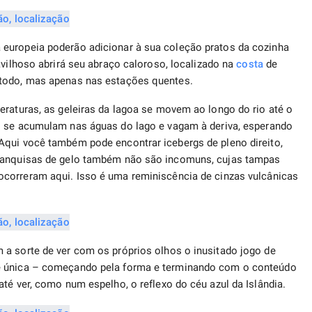
europeia poderão adicionar à sua coleção pratos da cozinha
ilhoso abrirá seu abraço caloroso, localizado na
costa
de
 todo, mas apenas nas estações quentes.
eraturas, as geleiras da lagoa se movem ao longo do rio até o
s se acumulam nas águas do lago e vagam à deriva, esperando
Aqui você também pode encontrar icebergs de pleno direito,
 Banquisas de gelo também não são incomuns, cujas tampas
ocorreram aqui. Isso é uma reminiscência de cinzas vulcânicas
 a sorte de ver com os próprios olhos o inusitado jogo de
 é única – começando pela forma e terminando com o conteúdo
té ver, como num espelho, o reflexo do céu azul da Islândia.