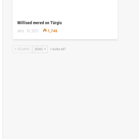
Millised mered on Türgis
dets. 18, 2021
1,746
EELMINE
EDASI
1 kohta 647