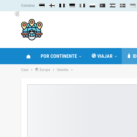
Contatos
«
POR CONTINENTE
🧭 VIAJAR
🧳 I
Casa
🌏 Europa
Islandia