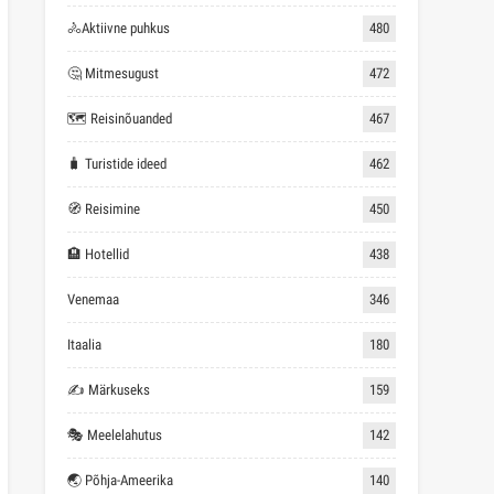
🚴Aktiivne puhkus
480
🤔 Mitmesugust
472
🗺 Reisinõuanded
467
🧳 Turistide ideed
462
🧭 Reisimine
450
🏨 Hotellid
438
Venemaa
346
Itaalia
180
✍ Märkuseks
159
🎭 Meelelahutus
142
🌏 Põhja-Ameerika
140