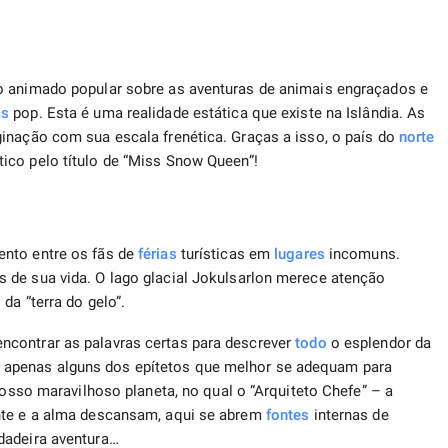
o animado popular sobre as aventuras de animais engraçados e
as
pop. Esta é uma realidade estática que existe na Islândia. As
inação com sua escala frenética. Graças a isso, o país do
norte
ico pelo título de “Miss Snow Queen”!
ento entre os fãs de
férias
turísticas em
lugares
incomuns.
 de sua vida. O lago glacial Jokulsarlon merece atenção
da “terra do gelo”.
ncontrar as palavras certas para descrever
todo
o esplendor da
 são apenas alguns dos epítetos que melhor se adequam para
 nosso maravilhoso planeta, no qual o “Arquiteto Chefe” – a
ente e a alma descansam, aqui se abrem
fontes
internas de
dadeira aventura…