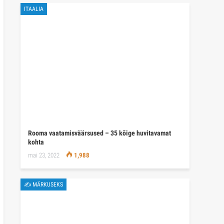
ITAALIA
Rooma vaatamisväärsused – 35 kõige huvitavamat
kohta
mai 23, 2022
1,988
✍ MÄRKUSEKS