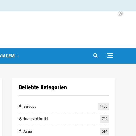
»
VIAGEM
Beliebte Kategorien
🌏 Euroopa
1406
🌟Huvitavad faktid
702
🌏 Aasia
514