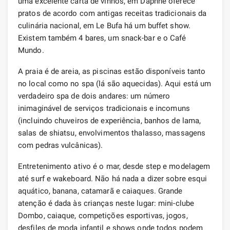
uma excelente carta de vinhos, em Daphne oferece
pratos de acordo com antigas receitas tradicionais da
culinária nacional, em Le Bufa há um buffet show.
Existem também 4 bares, um snack-bar e o Café
Mundo.
A praia é de areia, as piscinas estão disponíveis tanto
no local como no spa (lá são aquecidas). Aqui está um
verdadeiro spa de dois andares: um número
inimaginável de serviços tradicionais e incomuns
(incluindo chuveiros de experiência, banhos de lama,
salas de shiatsu, envolvimentos thalasso, massagens
com pedras vulcânicas).
Entretenimento ativo é o mar, desde step e modelagem
até surf e wakeboard. Não há nada a dizer sobre esqui
aquático, banana, catamarã e caiaques. Grande
atenção é dada às crianças neste lugar: mini-clube
Dombo, caiaque, competições esportivas, jogos,
desfiles de moda infantil e shows onde todos podem