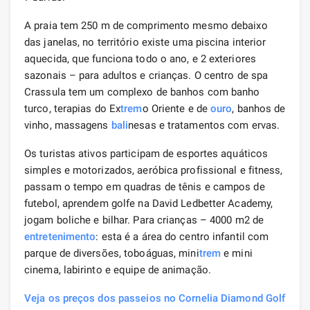
A praia tem 250 m de comprimento mesmo debaixo
das janelas, no território existe uma piscina interior
aquecida, que funciona todo o ano, e 2 exteriores
sazonais – para adultos e crianças. O centro de spa
Crassula tem um complexo de banhos com banho
turco, terapias do Ex
trem
o Oriente e de
ouro
, banhos de
vinho, massagens
bali
nesas e tratamentos com ervas.
Os turistas ativos participam de esportes aquáticos
simples e motorizados, aeróbica profissional e fitness,
passam o tempo em quadras de tênis e campos de
futebol, aprendem golfe na David Ledbetter Academy,
jogam boliche e bilhar. Para crianças – 4000 m2 de
entretenimento
: esta é a área do centro infantil com
parque de diversões, toboáguas, mini
trem
e mini
cinema, labirinto e equipe de animação.
Veja os preços dos passeios no Cornelia Diamond Golf