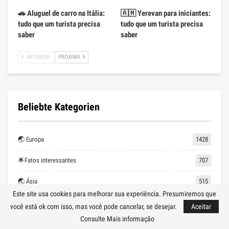
🚗 Aluguel de carro na Itália:
🇦🇲 Yerevan para iniciantes:
tudo que um turista precisa
tudo que um turista precisa
saber
saber
ANTERIOR
PRÓXIMO
Beliebte Kategorien
🌏 Europa
1428
🌟Fatos interessantes
707
🌏 Ásia
515
Este site usa cookies para melhorar sua experiência. Presumiremos que
🚴Lazer ativo
485
você está ok com isso, mas você pode cancelar, se desejar.
Aceitar
Consulte Mais informação
🗺 Dicas de viagem
481