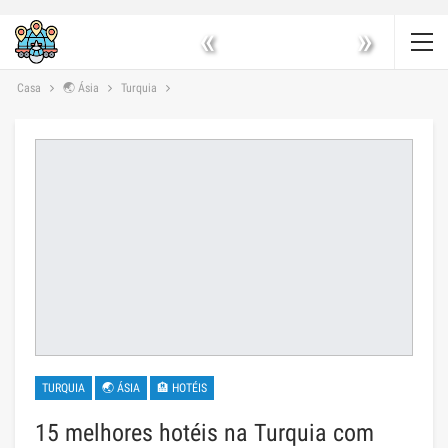
«
»
Casa
🌏 Ásia
Turquia
TURQUIA
🌏 ÁSIA
🏨 HOTÉIS
15 melhores hotéis na Turquia com