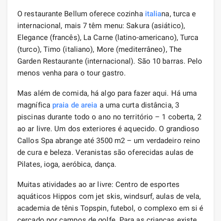
O restaurante Bellum oferece cozinha
italia
na, turca e
internacional, mais 7 têm menu: Sakura (asiático),
Elegance (francês), La Carne (latino-americano), Turca
(turco), Timo (italiano), More (mediterrâneo), The
Garden Restaurante (internacional). São 10 barras. Pelo
menos venha para o tour gastro.
Mas além de comida, há algo para fazer aqui. Há uma
magnífica
praia de areia
a uma curta distância, 3
piscinas durante todo o ano no território – 1 coberta, 2
ao ar livre. Um dos exteriores é aquecido. O grandioso
Callos Spa abrange até 3500 m2 – um verdadeiro reino
de cura e beleza. Veranistas são oferecidas aulas de
Pilates, ioga, aeróbica, dança.
Muitas atividades ao ar livre: Centro de esportes
aquáticos Hippos com jet skis, windsurf, aulas de vela,
academia de tênis Topspin, futebol, o complexo em si é
cercado por campos de golfe. Para as crianças existe