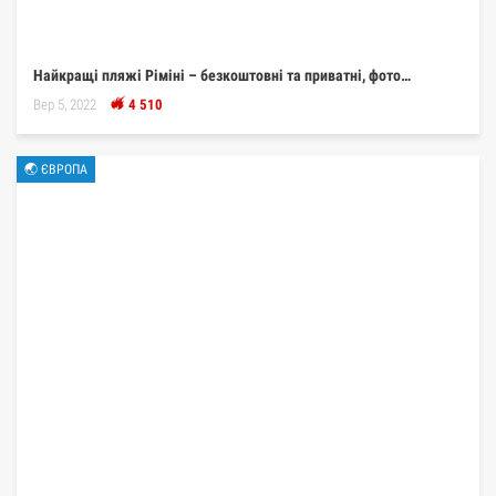
Найкращі пляжі Ріміні – безкоштовні та приватні, фото…
Вер 5, 2022
4 510
🌏 ЄВРОПА