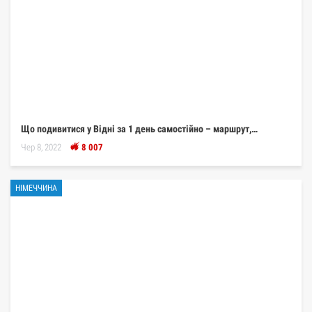
Що подивитися у Відні за 1 день самостійно – маршрут,…
Чер 8, 2022
8 007
НІМЕЧЧИНА