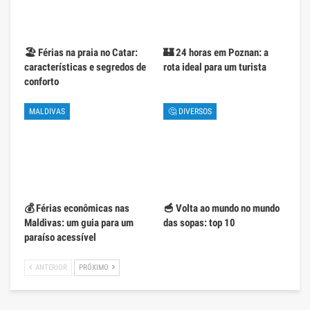
🏖️ Férias na praia no Catar:
🏰 24 horas em Poznan: a
características e segredos de
rota ideal para um turista
conforto
MALDIVAS
🤔 DIVERSOS
💰 Férias econômicas nas
🥣 Volta ao mundo no mundo
Maldivas: um guia para um
das sopas: top 10
paraíso acessível
ANTERIOR
PRÓXIMO