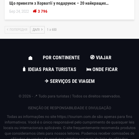
Що привезти з Хорватії у подарунок – 20 найкращих…
Бер 24, 2022
3 796
ПОПЕРЕДНЯ
ДАЛІ
1 з 650
POR CONTINENTE
🧭 VIAJAR
🧳 IDEIAS PARA TURISTAS
🛌 ONDE FICAR
✈ SERVIÇOS DE VIAGEM
© 2026 - 📍 Tudo para turistas | Todos os direitos reservados.
ISENÇÃO DE RESPONSABILIDADE E DIVULGAÇÃO
Todas as informações no site
https://tourism.com.de
são apenas para fins
informativos. Você é o único responsável pelo cumprimento de quaisquer leis
locais ou internacionais aplicáveis. O site frequentemente recomenda produtos
que consideramos úteis para nossos leitores. Podemos receber comissões de