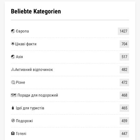
Beliebte Kategorien
🌏 Європа
1427
🌟Цікаві факти
704
🌏 Азія
517
🚴Активний відпочинок
482
🤔 Різне
472
🗺 Поради для подорожей
468
🧳 Ідеї для туристів
465
🧭 Подорожі
459
🏨 Готелі
447