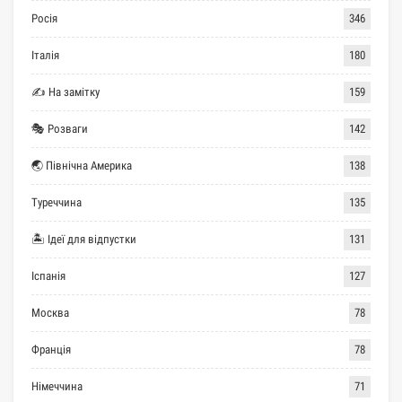
Росія
346
Італія
180
✍ На замітку
159
🎭 Розваги
142
🌏 Північна Америка
138
Туреччина
135
🏝 Ідеї для відпустки
131
Іспанія
127
Москва
78
Франція
78
Німеччина
71