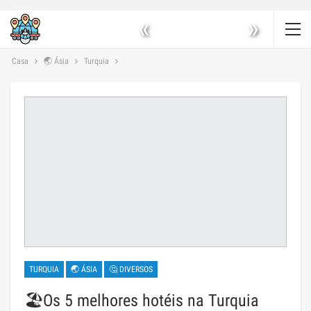
«
»
Casa
🌏 Ásia
Turquia
TURQUIA
🌏 ÁSIA
🤔 DIVERSOS
🏖️Os 5 melhores hotéis na Turquia