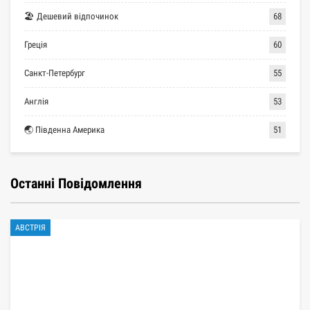
🏖 Дешевий відпочинок
68
Греція
60
Санкт-Петербург
55
Англія
53
🌏 Південна Америка
51
Останні Повідомлення
АВСТРІЯ