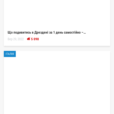
Що подивитись в Дрездені за 1 день самостійно –…
Вер 29, 2022
5 098
ІТАЛІЯ