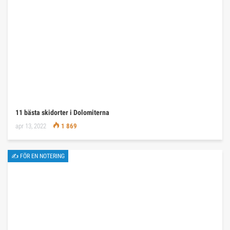
11 bästa skidorter i Dolomiterna
apr 13, 2022
1 869
✍ FÖR EN NOTERING