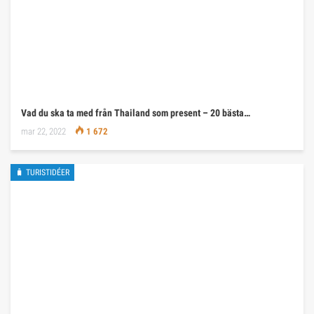
Vad du ska ta med från Thailand som present – 20 bästa…
mar 22, 2022
1 672
🧳 TURISTIDÉER