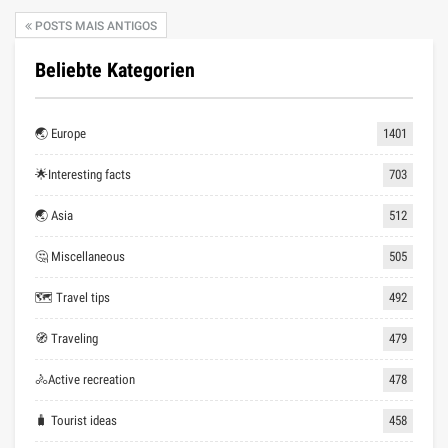
POSTS MAIS ANTIGOS
Beliebte Kategorien
🌏 Europe
1401
🌟Interesting facts
703
🌏 Asia
512
🤔 Miscellaneous
505
🗺 Travel tips
492
🧭 Traveling
479
🚴Active recreation
478
🧳 Tourist ideas
458