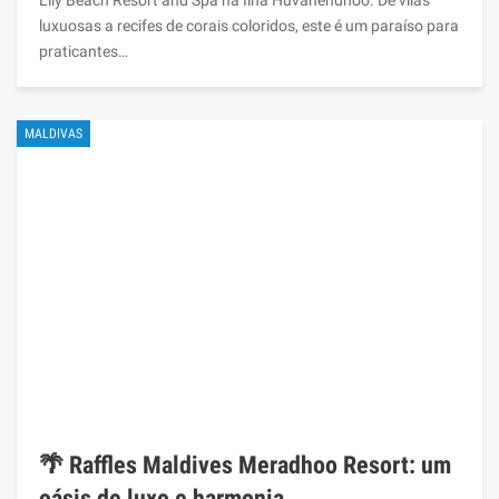
Lily Beach Resort and Spa na Ilha Huvahendhoo. De vilas
luxuosas a recifes de corais coloridos, este é um paraíso para
praticantes…
MALDIVAS
🌴 Raffles Maldives Meradhoo Resort: um
oásis de luxo e harmonia