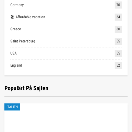
Germany
70
🏖 Affordable vacation
64
Greece
60
Saint Petersburg
55
USA
55
England
52
Populärt På Sajten
ITALIEN