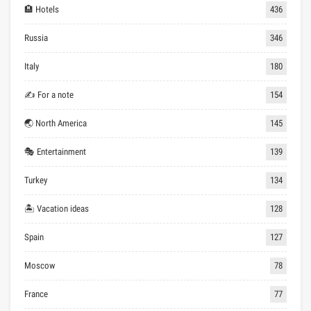
🏨 Hotels
436
Russia
346
Italy
180
✍ For a note
154
🌏 North America
145
🎭 Entertainment
139
Turkey
134
🏝 Vacation ideas
128
Spain
127
Moscow
78
France
77