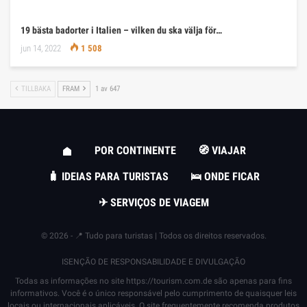
19 bästa badorter i Italien – vilken du ska välja för…
jun 14, 2022
1 508
TILLBAKA
FRAM
1 av 647
POR CONTINENTE
🧭 VIAJAR
🧳 IDEIAS PARA TURISTAS
🛌 ONDE FICAR
✈ SERVIÇOS DE VIAGEM
© 2026 - 📍 Tudo para turistas | Todos os direitos reservados.
ISENÇÃO DE RESPONSABILIDADE E DIVULGAÇÃO
Todas as informações no site
https://tourism.com.de
são apenas para fins
informativos. Você é o único responsável pelo cumprimento de quaisquer leis
locais ou internacionais aplicáveis. O site frequentemente recomenda produtos