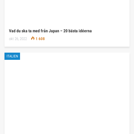
Vad du ska ta med från Japan – 20 bästa idéerna
okt 26, 2022
1 608
ITALIEN