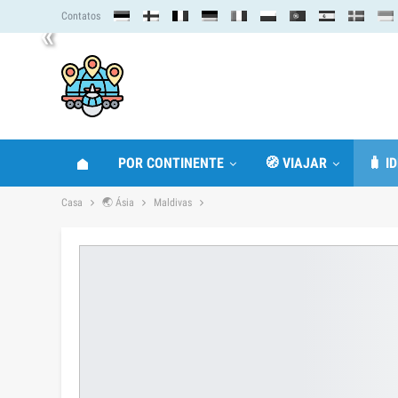
Contatos
«
POR CONTINENTE
🧭 VIAJAR
🧳 I
Casa
🌏 Ásia
Maldivas