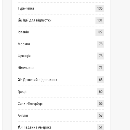
Туреччина
135
🏝 Ідеї для відпустки
131
Іспанія
127
Москва
78
Франція
78
Німеччина
71
🏖 Дешевий відпочинок
68
Греція
60
Санкт-Петербург
55
Англія
53
🌏 Південна Америка
51