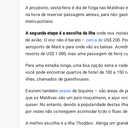
A propósito, sexta-feira é dia de folga nas Maldiva
na hora de reservar passagens aéreas, para não gast
metropolitano.
A segunda etapa é a escolha da ilha
onde nos instala
de avião. O voo não é barato –
cerca de
US$ 200. Por
aeroporto de Malé e para onde vão as balsas. Acredit
resorts de US$ 1.000, mas uma passagem de ferry cu
Para uma estadia longa, uma boa opção seria a cade
você pode encontrar quartos de hotel de 100 a 150 r
ilhas, chamados de guesthouses.
Existem também
praias
de biquínis – são áreas de p
que as Maldivas são um país muçulmano, e aqui você
quiser. No entanto, devido à popularidade destas ilh
por vezes não conseguem acomodar todo o fluxo de 
A melhor escolha é a Ilha Thoddoo. Abriga um gran