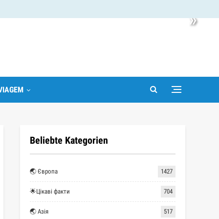
»
VIAGEM
Beliebte Kategorien
🌏 Європа
1427
🌟Цікаві факти
704
🌏 Азія
517