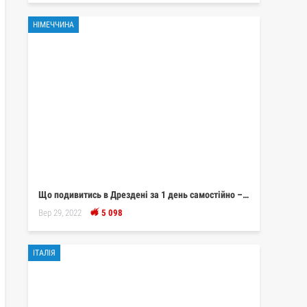
НІМЕЧЧИНА
Що подивитись в Дрездені за 1 день самостійно –…
Вер 29, 2022
5 098
ІТАЛІЯ