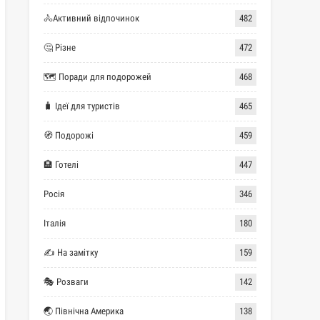
🚴Активний відпочинок
482
🤔 Різне
472
🗺 Поради для подорожей
468
🧳 Ідеї для туристів
465
🧭 Подорожі
459
🏨 Готелі
447
Росія
346
Італія
180
✍ На замітку
159
🎭 Розваги
142
🌏 Північна Америка
138