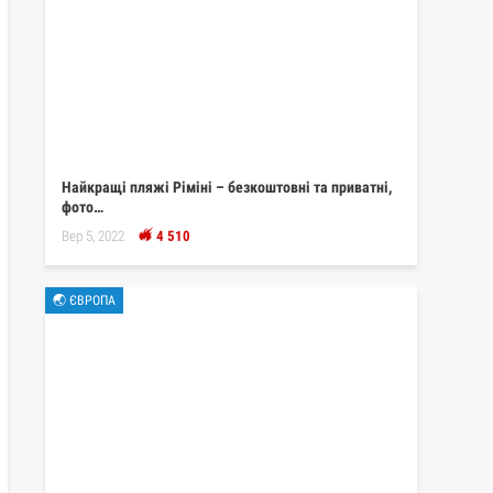
Найкращі пляжі Ріміні – безкоштовні та приватні,
фото…
Вер 5, 2022
4 510
🌏 ЄВРОПА