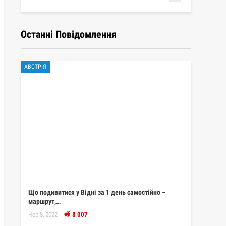
Останні Повідомлення
АВСТРІЯ
Що подивитися у Відні за 1 день самостійно –
маршрут,…
Чер 8, 2022
8 007