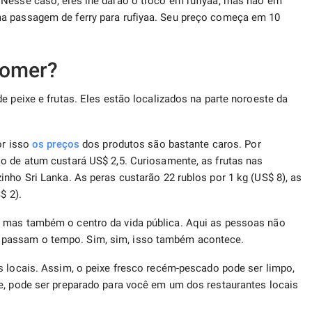
 Nesse caso, eles lhe darão o troco em rufiyaa, mas não em
ma passagem de ferry para rufiyaa. Seu preço começa em 10
comer?
e peixe e frutas. Eles estão localizados na parte noroeste da
or isso
os preços
dos produtos são bastante caros. Por
o de atum custará US$ 2,5. Curiosamente, as frutas nas
nho Sri Lanka. As peras custarão 22 rublos por 1 kg (US$ 8), as
$ 2).
, mas também o centro da vida pública. Aqui as pessoas não
 passam o tempo. Sim, sim, isso também acontece.
 locais. Assim, o peixe fresco recém-pescado pode ser limpo,
e, pode ser preparado para você em um dos restaurantes locais