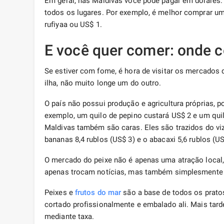
Em geral, nas Maldivas você pode pagar em dólares.
todos os lugares. Por exemplo, é melhor comprar u
rufiyaa ou US$ 1.
E você quer comer: onde 
Se estiver com fome, é hora de visitar os mercados d
ilha, não muito longe um do outro.
O país não possui produção e agricultura próprias, p
exemplo, um quilo de pepino custará US$ 2 e um quil
Maldivas também são caras. Eles são trazidos do vizi
bananas 8,4 rublos (US$ 3) e o abacaxi 5,6 rublos (US
O mercado do peixe não é apenas uma atração local
apenas trocam notícias, mas também simplesmente
Peixes e
frutos do mar
são a base de todos os pratos
cortado profissionalmente e embalado ali. Mais tard
mediante taxa.