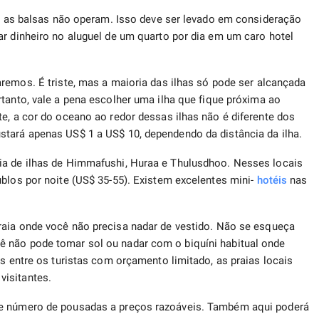
s e as balsas não operam. Isso deve ser levado em consideração
ar dinheiro no aluguel de um quarto por dia em um caro hotel
remos. É triste, mas a maioria das ilhas só pode ser alcançada
tanto, vale a pena escolher uma ilha que fique próxima ao
e, a cor do oceano ao redor dessas ilhas não é diferente dos
stará apenas US$ 1 a US$ 10, dependendo da distância da ilha.
ia de ilhas de Himmafushi, Huraa e Thulusdhoo. Nesses locais
ublos por noite (US$ 35-55). Existem excelentes mini-
hotéis
nas
raia onde você não precisa nadar de vestido. Não se esqueça
 não pode tomar sol ou nadar com o biquíni habitual onde
as entre os turistas com orçamento limitado, as praias locais
visitantes.
de número de pousadas a preços razoáveis. Também aqui poderá