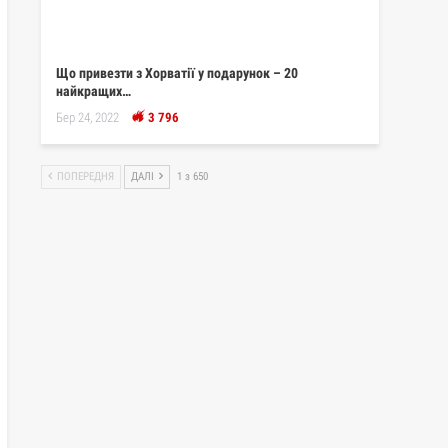
Що привезти з Хорватії у подарунок – 20
найкращих…
Бер 24, 2022
3 796
ПОПЕРЕДНЯ
ДАЛІ
1 з 650