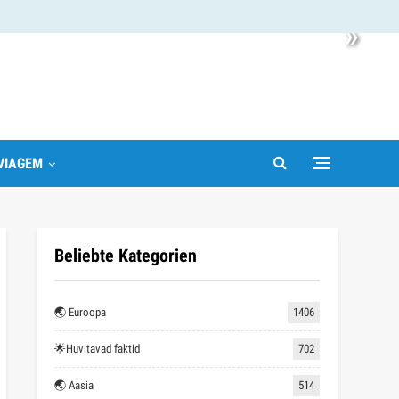
»
VIAGEM
Beliebte Kategorien
🌏 Euroopa
1406
🌟Huvitavad faktid
702
🌏 Aasia
514