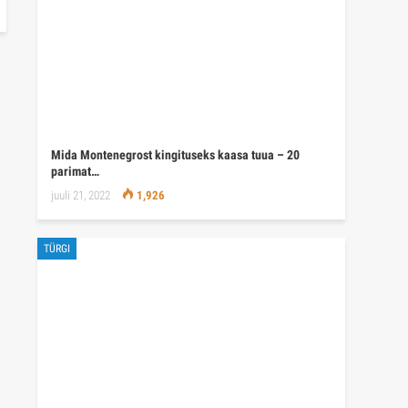
Mida Montenegrost kingituseks kaasa tuua – 20
parimat…
juuli 21, 2022
1,926
TÜRGI