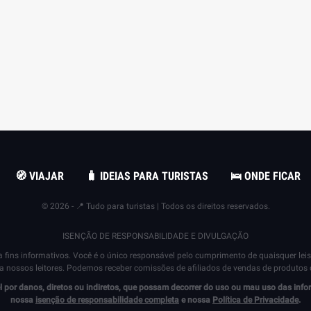
🧭 VIAJAR
🧳 IDEIAS PARA TURISTAS
🛌 ONDE FICAR
© 2026 - 📍 Tudo para turistas | Todos os direitos reservados.
ISENÇÃO DE RESPONSABILIDADE E DIVULGAÇÃO
fins informativos. Você é o único responsável pelo cumprimento de quaisquer leis 
 nossos leitores. Podemos receber comissões de afiliados de vendas de produtos ob
 por danos, diretos ou indiretos, que possam decorrer do uso ou mau uso das infor
nossa
isenção de responsabilidade completa
e nossa
Política de Privacidade
.