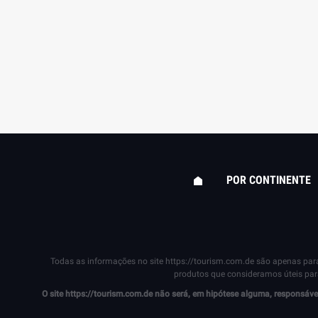
POR CONTINENTE
Todas as informações no site
https://tourism.com.de
são apenas para 
produtos que consideramos úteis para
O site
https://tourism.com.de
não será, em hipótese alguma, responsável