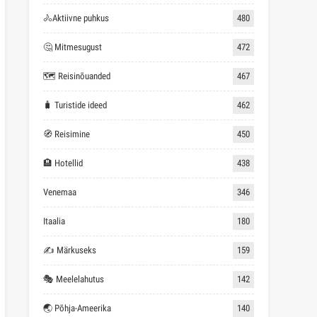
🚴Aktiivne puhkus
480
🤔 Mitmesugust
472
🗺 Reisinõuanded
467
🧳 Turistide ideed
462
🧭 Reisimine
450
🏨 Hotellid
438
Venemaa
346
Itaalia
180
✍ Märkuseks
159
🎭 Meelelahutus
142
🌏 Põhja-Ameerika
140