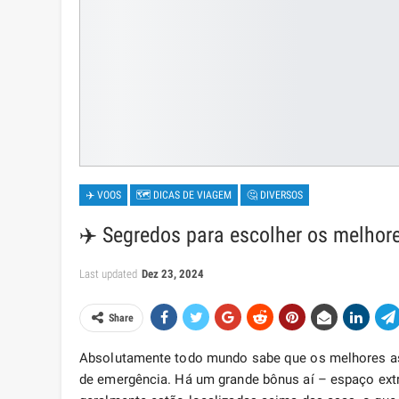
✈️ VOOS
🗺 DICAS DE VIAGEM
🤔 DIVERSOS
✈️ Segredos para escolher os melhor
Last updated
Dez 23, 2024
Share
Absolutamente todo mundo sabe que os melhores ass
de emergência. Há um grande bônus aí – espaço extr