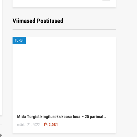
Viimased Postitused
TÜRGI
Mida Türgist kingituseks kaasa tuua – 25 parimat…
märts 21, 2022
2,081