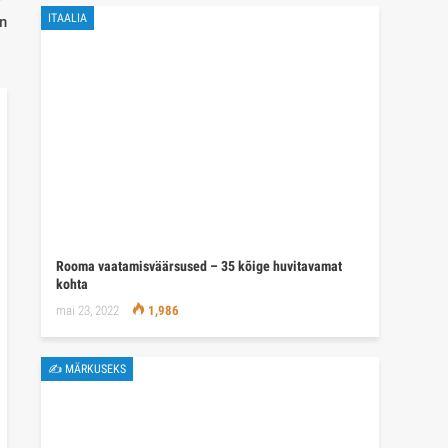
ITAALIA
n
Rooma vaatamisväärsused – 35 kõige huvitavamat
kohta
mai 23, 2022
1,986
✍ MÄRKUSEKS