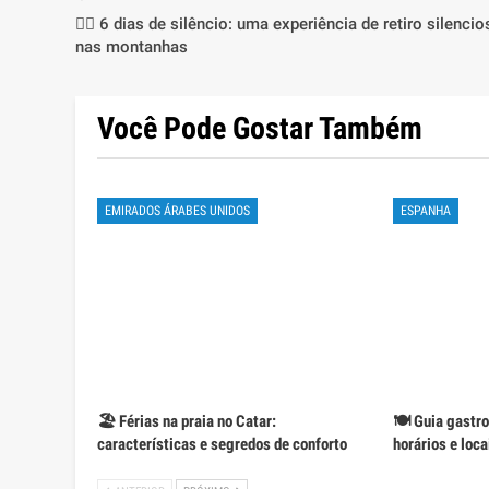
🧘‍♀️ 6 dias de silêncio: uma experiência de retiro silenci
nas montanhas
Você Pode Gostar Também
EMIRADOS ÁRABES UNIDOS
ESPANHA
🏖️ Férias na praia no Catar:
🍽️ Guia gastr
características e segredos de conforto
horários e loc