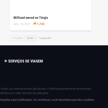
Millised mered on Türgis
dets. 18, 2021
1,745
EELMINE
EDASI
1 kohta 647
✈ SERVIÇOS DE VIAGEM
locais ou internacionais aplicáveis. O site frequentemente recomenda
tidos por meio de links de afiliados.
mações aqui publicadas. Ao continuar, você reconhece que leu e aceitou