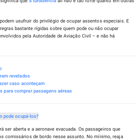
 significa que
a turbulência
ali não é tão forte quanto em outras
odem usufruir do privilégio de ocupar assentos especiais. E
regras bastante rígidas sobre quem pode ou não ocupar
nvolvidos pela Autoridade de Aviação Civil – e não há
o
oram revelados
fazer caso aconteçam
s para comprar passagens aéreas
á ser aberta e a aeronave evacuada. Os passageiros que
 os comissários de bordo nesse assunto. No mínimo, reaja