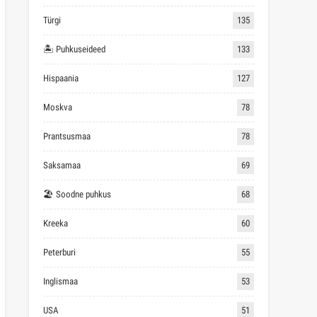
Türgi
135
🏝 Puhkuseideed
133
Hispaania
127
Moskva
78
Prantsusmaa
78
Saksamaa
69
🏖 Soodne puhkus
68
Kreeka
60
Peterburi
55
Inglismaa
53
USA
51