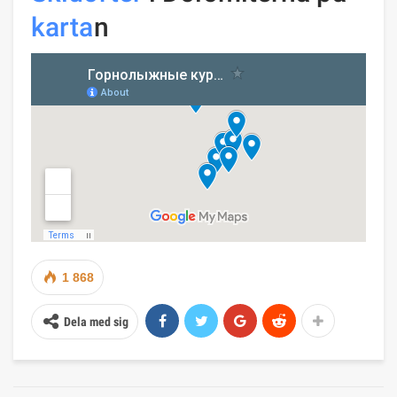
karta
n
1 868
Dela med sig