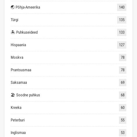
🌏 Põhja-Ameerika
140
Türgi
135
🏝 Puhkuseideed
133
Hispaania
127
Moskva
78
Prantsusmaa
78
Saksamaa
69
🏖 Soodne puhkus
68
Kreeka
60
Peterburi
55
Inglismaa
53