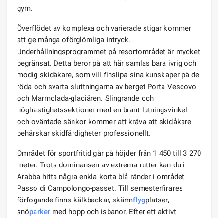
gym.
Överflödet av komplexa och varierade stigar kommer
att ge många oförglömliga intryck.
Underhållningsprogrammet på resortområdet är mycket
begränsat. Detta beror på att här samlas bara ivrig och
modig skidåkare, som vill finslipa sina kunskaper på de
röda och svarta sluttningarna av berget Porta Vescovo
och Marmolada-glaciären. Slingrande och
höghastighetssektioner med en brant lutningsvinkel
och oväntade sänkor kommer att kräva att skidåkare
behärskar skidfärdigheter professionellt.
Området för sportfritid går på höjder från 1 450 till 3 270
meter. Trots dominansen av extrema rutter kan du i
Arabba hitta några enkla korta blå ränder i området
Passo di Campolongo-passet. Till semesterfirares
förfogande finns kälkbackar, skärm
flyg
platser,
snö
parker
med hopp och isbanor. Efter ett aktivt