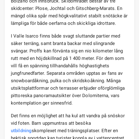
Bolzano och Innsbruck. Skidområdet består av tre
skidcenter: Plose, Jochtal och Gitschberg-Marats. En
mängd olika spår med högkvalitativt stabilt snötäcke är
lämpliga för både oerfarna och skickliga idrottare.
I Valle Isarco finns både svagt sluttande partier med
säker terräng, samt branta backar med slingrande
svängar. Proffs kan förvänta sig en nio kilometer lång
rutt med en höjdskillnad på 1 400 meter. För dem som
vill få en spänning tillhandahålls höghastighets
jungfrunedfarter. Separata områden upptas av fans av
snowboardåkning, pulka och skridskoåkning. Många
utsiktsplattformar och terrasser erbjuder oförglömliga
pittoreska panoramautsikter över Dolomiterna, vars
kontemplation ger sinnesfrid.
Det finns en möjlighet att ha kul att vandra på snöskor
vid foten. Barn uppmuntras att besöka
utbildning
skomplexet med träningsplatser. Efter en
hektisk sportdag kan turister koppla av i vattencentret,