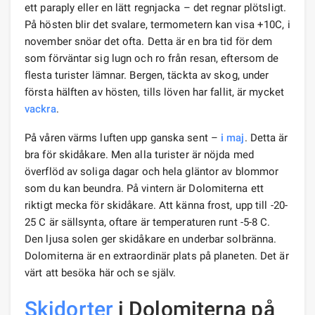
ett paraply eller en lätt regnjacka – det regnar plötsligt.
På hösten blir det svalare, termometern kan visa +10C, i
november snöar det ofta. Detta är en bra tid för dem
som förväntar sig lugn och ro från resan, eftersom de
flesta turister lämnar. Bergen, täckta av skog, under
första hälften av hösten, tills löven har fallit, är mycket
vackra
.
På våren värms luften upp ganska sent –
i maj
. Detta är
bra för skidåkare. Men alla turister är nöjda med
överflöd av soliga dagar och hela gläntor av blommor
som du kan beundra. På vintern är Dolomiterna ett
riktigt mecka för skidåkare. Att känna frost, upp till -20-
25 C är sällsynta, oftare är temperaturen runt -5-8 C.
Den ljusa solen ger skidåkare en underbar solbränna.
Dolomiterna är en extraordinär plats på planeten. Det är
värt att besöka här och se själv.
Skidorter
i Dolomiterna på