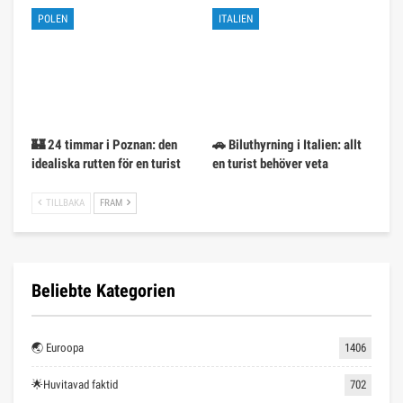
POLEN
ITALIEN
🏰 24 timmar i Poznan: den
🚗 Biluthyrning i Italien: allt
idealiska rutten för en turist
en turist behöver veta
TILLBAKA
FRAM
Beliebte Kategorien
🌏 Euroopa
1406
🌟Huvitavad faktid
702