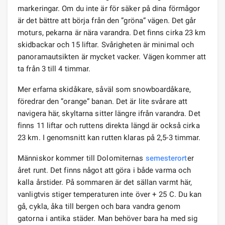
markeringar. Om du inte är för säker på dina förmågor
är det bättre att börja från den ”gröna” vägen. Det går
moturs, pekarna är nära varandra. Det finns cirka 23 km
skidbackar och 15 liftar. Svårigheten är minimal och
panoramautsikten är mycket vacker. Vägen kommer att
ta från 3 till 4 timmar.
Mer erfarna skidåkare, såväl som snowboardåkare,
föredrar den ”orange” banan. Det är lite svårare att
navigera här, skyltarna sitter längre ifrån varandra. Det
finns 11 liftar och ruttens direkta längd är också cirka
23 km. I genomsnitt kan rutten klaras på 2,5-3 timmar.
Människor kommer till Dolomiternas
semesterort
er
året runt. Det finns något att göra i både varma och
kalla årstider. På sommaren är det sällan varmt här,
vanligtvis stiger temperaturen inte över + 25 C. Du kan
gå, cykla, åka till bergen och bara vandra genom
gatorna i antika städer. Man behöver bara ha med sig