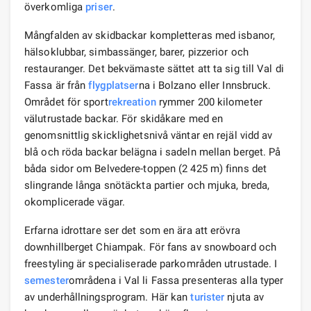
överkomliga
priser
.
Mångfalden av skidbackar kompletteras med isbanor,
hälsoklubbar, simbassänger, barer, pizzerior och
restauranger. Det bekvämaste sättet att ta sig till Val di
Fassa är från
flygplatser
na i Bolzano eller Innsbruck.
Området för sport
rekreation
rymmer 200 kilometer
välutrustade backar. För skidåkare med en
genomsnittlig skicklighetsnivå väntar en rejäl vidd av
blå och röda backar belägna i sadeln mellan berget. På
båda sidor om Belvedere-toppen (2 425 m) finns det
slingrande långa snötäckta partier och mjuka, breda,
okomplicerade vägar.
Erfarna idrottare ser det som en ära att erövra
downhillberget Chiampak. För fans av snowboard och
freestyling är specialiserade parkområden utrustade. I
semester
områdena i Val li Fassa presenteras alla typer
av underhållningsprogram. Här kan
turister
njuta av