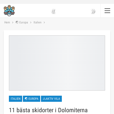
«
»
Hem
🌏 Europa
Italien
ITALIEN
🌏 EUROPA
🚴AKTIV VILA
11 bästa skidorter i Dolomiterna