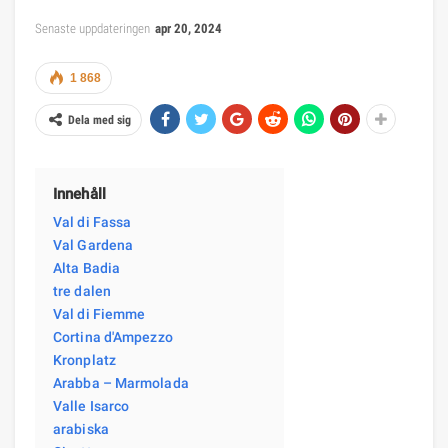
Senaste uppdateringen
apr 20, 2024
1 868
Dela med sig
Innehåll
Val di Fassa
Val Gardena
Alta Badia
tre dalen
Val di Fiemme
Cortina d'Ampezzo
Kronplatz
Arabba – Marmolada
Valle Isarco
arabiska