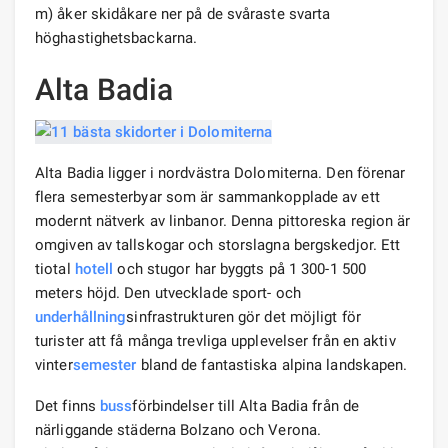
m) åker skidåkare ner på de svåraste svarta
höghastighetsbackarna.
Alta Badia
Alta Badia ligger i nordvästra Dolomiterna. Den förenar
flera semesterbyar som är sammankopplade av ett
modernt nätverk av linbanor. Denna pittoreska region är
omgiven av tallskogar och storslagna bergskedjor. Ett
tiotal
hotell
och stugor har byggts på 1 300-1 500
meters höjd. Den utvecklade sport- och
underhållning
sinfrastrukturen gör det möjligt för
turister att få många trevliga upplevelser från en aktiv
vinter
semester
bland de fantastiska alpina landskapen.
Det finns
buss
förbindelser till Alta Badia från de
närliggande städerna Bolzano och Verona.