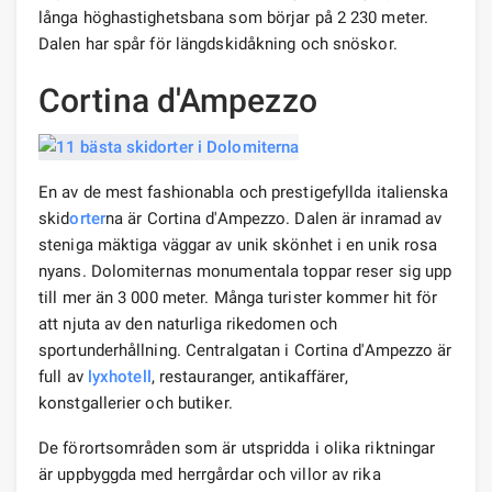
långa höghastighetsbana som börjar på 2 230 meter.
Dalen har spår för längdskidåkning och snöskor.
Cortina d'Ampezzo
En av de mest fashionabla och prestigefyllda italienska
skid
orter
na är Cortina d'Ampezzo. Dalen är inramad av
steniga mäktiga väggar av unik skönhet i en unik rosa
nyans. Dolomiternas monumentala toppar reser sig upp
till mer än 3 000 meter. Många turister kommer hit för
att njuta av den naturliga rikedomen och
sportunderhållning. Centralgatan i Cortina d'Ampezzo är
full av
lyxhotell
, restauranger, antikaffärer,
konstgallerier och butiker.
De förortsområden som är utspridda i olika riktningar
är uppbyggda med herrgårdar och villor av rika