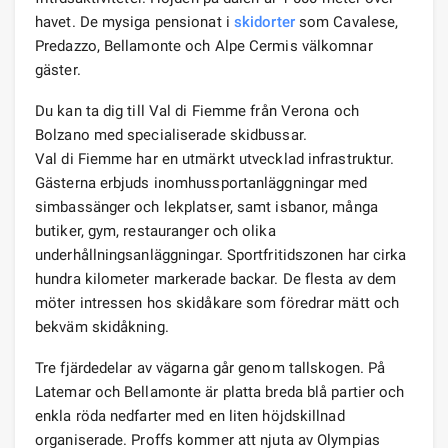
havet. De mysiga pensionat i
skidorter
som Cavalese,
Predazzo, Bellamonte och Alpe Cermis välkomnar
gäster.
Du kan ta dig till Val di Fiemme från Verona och
Bolzano med specialiserade skidbussar.
Val di Fiemme har en utmärkt utvecklad infrastruktur.
Gästerna erbjuds inomhussportanläggningar med
simbassänger och lekplatser, samt isbanor, många
butiker, gym, restauranger och olika
underhållningsanläggningar. Sportfritidszonen har cirka
hundra kilometer markerade backar. De flesta av dem
möter intressen hos skidåkare som föredrar mätt och
bekväm skidåkning.
Tre fjärdedelar av vägarna går genom tallskogen. På
Latemar och Bellamonte är platta breda blå partier och
enkla röda nedfarter med en liten höjdskillnad
organiserade. Proffs kommer att njuta av Olympias