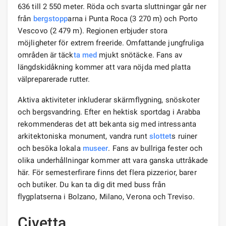
636 till 2 550 meter. Röda och svarta sluttningar går ner
från
bergstopp
arna i Punta Roca (3 270 m) och Porto
Vescovo (2 479 m). Regionen erbjuder stora
möjligheter för extrem freeride. Omfattande jungfruliga
områden är täck
ta med
mjukt snötäcke. Fans av
längdskidåkning kommer att vara nöjda med platta
välpreparerade rutter.
Aktiva aktiviteter inkluderar skärmflygning, snöskoter
och bergsvandring. Efter en hektisk sportdag i Arabba
rekommenderas det att bekanta sig med intressanta
arkitektoniska monument, vandra runt
slottet
s ruiner
och besöka lokala
museer
. Fans av bullriga fester och
olika underhållningar kommer att vara ganska uttråkade
här. För semesterfirare finns det flera pizzerior, barer
och butiker. Du kan ta dig dit med buss från
flygplatserna i Bolzano, Milano, Verona och Treviso.
Civetta