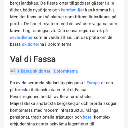
bergslandskap. De flesta orter tillgodoser gäster i alla
åldrar, både nybörjare och
barnfamiljer
kan komma hit.
Men det finns också platser som främst är inriktade på
proffs. De har ett system med de svåraste vägarna som
kräver hög träningsnivå. Och denna region är rik på
sevärdheter
som är värda att se. Låt oss prata om de
bästa
skidorter
na i Dolomiterna.
Val di Fassa
En av de berömda skidanläggningarna
i Europa
är den
pitto
res
ka italienska dalen Val di Fassa.
Resortregionen består av flera turiststäder.
Majestätiska snötäckta bergskedjor och orörda skogar
kombineras med modern infrastruktur. Många
pensionat, traditionella trästugor och
hotell
komplex
erbjuder sina gäster bekväma lägenheter till