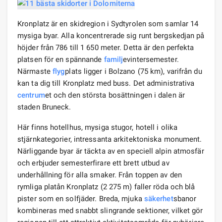
Kronplatz är en skidregion i Sydtyrolen som samlar 14
mysiga byar. Alla koncentrerade sig runt bergskedjan på
höjder från 786 till 1 650 meter. Detta är den perfekta
platsen för en spännande
familj
evintersemester.
Närmaste
flyg
plats ligger i Bolzano (75 km), varifrån du
kan ta dig till Kronplatz med buss. Det administrativa
centrum
et och den största bosättningen i dalen är
staden Bruneck.
Här finns hotellhus, mysiga stugor, hotell i olika
stjärnkategorier, intressanta arkitektoniska monument.
Närliggande byar är täckta av en speciell alpin atmosfär
och erbjuder semesterfirare ett brett utbud av
underhållning för alla smaker. Från toppen av den
rymliga platån Kronplatz (2 275 m) faller röda och blå
pister som en solfjäder. Breda, mjuka
säkerhet
sbanor
kombineras med snabbt slingrande sektioner, vilket gör