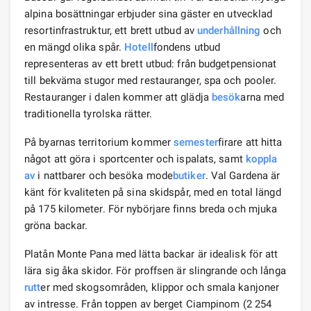
alpina bosättningar erbjuder sina gäster en utvecklad
resortinfrastruktur, ett brett utbud av
underhållning
och
en mängd olika spår.
Hotell
fondens utbud
representeras av ett brett utbud: från budgetpensionat
till bekväma stugor med restauranger, spa och pooler.
Restauranger i dalen kommer att glädja
besök
arna med
traditionella tyrolska rätter.
På byarnas territorium kommer
semester
firare att hitta
något att göra i sportcenter och ispalats, samt
koppla
av
i nattbarer och besöka mode
butiker
. Val Gardena är
känt för kvaliteten på sina skidspår, med en total längd
på 175 kilometer. För nybörjare finns breda och mjuka
gröna backar.
Platån Monte Pana med lätta backar är idealisk för att
lära sig åka skidor. För proffsen är slingrande och långa
rutt
er med skogsområden, klippor och smala kanjoner
av intresse. Från toppen av berget Ciampinom (2 254