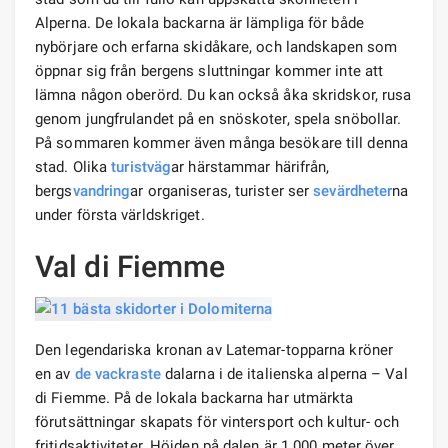
Alperna. De lokala backarna är lämpliga för både
nybörjare och erfarna skidåkare, och landskapen som
öppnar sig från bergens sluttningar kommer inte att
lämna någon oberörd. Du kan också åka skridskor, rusa
genom jungfrulandet på en snöskoter, spela snöbollar.
På sommaren kommer även många besökare till denna
stad. Olika
turistväg
ar härstammar härifrån,
bergs
vandring
ar organiseras, turister ser
sevärdheter
na
under första världskriget.
Val di Fiemme
Den legendariska kronan av Latemar-topparna kröner
en av
de vackraste
dalarna i de italienska alperna – Val
di Fiemme. På de lokala backarna har utmärkta
förutsättningar skapats för vintersport och kultur- och
fritidsaktiviteter. Höjden på dalen är 1 000 meter över