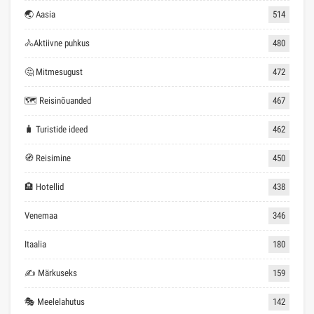
🌏 Aasia
514
🚴Aktiivne puhkus
480
🤔 Mitmesugust
472
🗺 Reisinõuanded
467
🧳 Turistide ideed
462
🧭 Reisimine
450
🏨 Hotellid
438
Venemaa
346
Itaalia
180
✍ Märkuseks
159
🎭 Meelelahutus
142