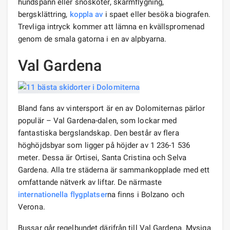
hundspann eller snöskoter, skärmflygning,
bergsklättring,
koppla av
i spaet eller besöka biografen.
Trevliga intryck kommer att lämna en kvällspromenad
genom de smala gatorna i en av alpbyarna.
Val Gardena
Bland fans av vintersport är en av Dolomiternas pärlor
populär – Val Gardena-dalen, som lockar med
fantastiska bergslandskap. Den består av flera
höghöjdsbyar som ligger på höjder av 1 236-1 536
meter. Dessa är Ortisei, Santa Cristina och Selva
Gardena. Alla tre städerna är sammankopplade med ett
omfattande nätverk av liftar. De närmaste
internationella flyg
platser
na finns i Bolzano och
Verona.
Bussar går regelbundet därifrån till Val Gardena. Mysiga