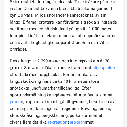
Skidområdets terräng är idealisk för skidåkare på olika
nivåer. De mest bekväma breda blå backarna går ner till
byn Corvara. Milda snöränder kännetecknas av sin
längd. Erfarna idrottare kan förvänta sig röda slingrande
sektioner med en höjdskillnad på upp till 1 000 meter.
Intrepid skidåkare rekommenderas att uppmärksamma
den svarta höghastighetsspåret Gran Risa i La Villa-
området.
Dess längd är 2 290 meter, och lutningsvinkeln är 30
grader. Snowboardåkare kan se fram emot
nöjesparker
utrustade med hoppbackar. För finsmakare av
längdskidåkning finns cirka 40 kilometer stora
snötäckta jungfrumarker tillgängliga. Efter
sportunderhållning kan gästerna på Alta Badia simma i
poolen
, koppla av i spaet, gå till gymmet, besöka en av
de många restaurangerna i regionen. Bowling, tennis,
skridskoåkning, bergsklättring, pulka kommer att
diversifiera det rika
rekreation
s
program
met.