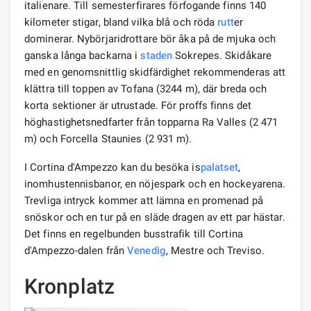
italienare. Till semesterfirares förfogande finns 140
kilometer stigar, bland vilka blå och röda
rutt
er
dominerar. Nybörjaridrottare bör åka på de mjuka och
ganska långa backarna i
staden
Sokrepes. Skidåkare
med en genomsnittlig skidfärdighet rekommenderas att
klättra till toppen av Tofana (3244 m), där breda och
korta sektioner är utrustade. För proffs finns det
höghastighetsnedfarter från topparna Ra Valles (2 471
m) och Forcella Staunies (2 931 m).
I Cortina d'Ampezzo kan du besöka is
palatset
,
inomhustennisbanor, en nöjespark och en hockeyarena.
Trevliga intryck kommer att lämna en promenad på
snöskor och en tur på en släde dragen av ett par hästar.
Det finns en regelbunden busstrafik till Cortina
d'Ampezzo-dalen från
Venedig
, Mestre och Treviso.
Kronplatz