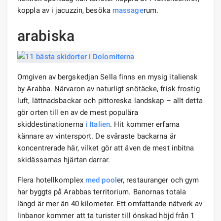
koppla av i jacuzzin, besöka
massage
rum.
arabiska
Omgiven av bergskedjan Sella finns en mysig italiensk
by Arabba. Närvaron av naturligt snötäcke, frisk frostig
luft, lättnadsbackar och pittoreska landskap – allt detta
gör orten till en av de mest populära
skiddestinationerna
i Italien
. Hit kommer erfarna
kännare av vintersport. De svåraste backarna är
koncentrerade här, vilket gör att även de mest inbitna
skidässarnas hjärtan darrar.
Flera hotellkomplex
med pool
er, restauranger och gym
har byggts på Arabbas territorium. Banornas totala
längd är mer än 40 kilometer. Ett omfattande nätverk av
linbanor kommer att ta turister till önskad höjd från 1