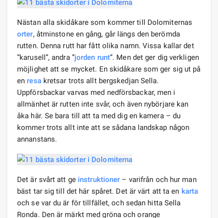
Nästan alla skidåkare som kommer till Dolomiternas
orter
, åtminstone en gång, går längs den berömda
rutten. Denna rutt har fått olika namn. Vissa kallar det
”karusell”, andra ”
jorden runt
”. Men det ger dig verkligen
möjlighet att se mycket. En skidåkare som ger sig ut på
en
resa
kretsar trots allt bergskedjan Sella.
Uppförsbackar varvas med nedförsbackar, men i
allmänhet är rutten inte svår, och även nybörjare kan
åka här. Se bara till att ta med dig en kamera – du
kommer trots allt inte att se sådana landskap någon
annanstans.
Det är svårt att ge
instruktioner
– varifrån och hur man
bäst tar sig till det här spåret. Det är värt att ta en
karta
och se var du är för tillfället, och sedan hitta Sella
Ronda. Den är märkt med gröna och orange