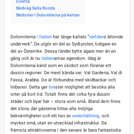
Civetta
Skidväg Sella Ronda
Skidorter i Dolomiterna på kartan
Dolomiterna
i Italien
har länge kallats ”
världen
s åttonde
underverk”. De utgör en del av Sydtyrolen, tidigare en
del av Österrike. Dessa länder bytte ägare mer än en
gång och är nu
italien
arnas egendom. Idag är
Dolomiterna känd som en skidort som förenar ett
dussin regioner. De mest kända var: Val Gardena, Val di
Fassa, Arabba. De är förbundna med skidbackar och
linbanor. Detta ger
tur
ister möjlighet att besöka alla
orter på kort tid. Totalt finns det cirka fyra dussin
städer och byar här – stora som små. Bland dem finns
det stora, där gästerna hittar alla möjliga
bekvämligheter och ett hav av
underhållning
, och
mycket små, utan en utvecklad infrastruktur. De
främsta attraktionerna i den senare är bara fantastiska