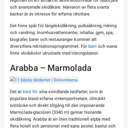
regionen till ett attraktivt aktivitetsområde för nybörjare
och avancerade skidåkare. Närvaron av flera svarta
backar är av intresse för erfarna idrottare.
Det finns spår för längdskidåkning, pulkaåkning, ridning
och vandring. Inomhusvattencenter, ishallar, gym, spa,
biografer, barer och restauranger kommer att
diversifiera rekreationsprogrammet. För
barn
och vuxna
finns skidskolor utrustade med träningsbanor.
Arabba – Marmolada
Det är
känt för
sina svindlande nedfarter, som är
populära bland erfarna vintersportvetare. Utmärkt
snötäcke och direkt tillgång till den imponerande
Marmolada-glaciären (3340 m) gynnar hisnande
skidåkning. Arabba är en liten traditionell alpby med
flera hotell och pensionat med egna pooler, bastur och