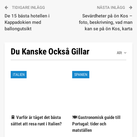
TIDIGARE INLÄGG
NÄSTA INLÄGG
De 15 bästa hotellen i
Sevärdheter på ön Kos –
Kappadokien med
foto, beskrivning, vad man
ballongutsikt
kan se på ön Kos, karta
Du Kanske Också Gillar
Allt
ITALIEN
SPANIEN
🚆 Varför är tåget det bästa
🍽️ Gastronomisk guide till
sättet att resa runt i Italien?
Portugal: tider och
matställen