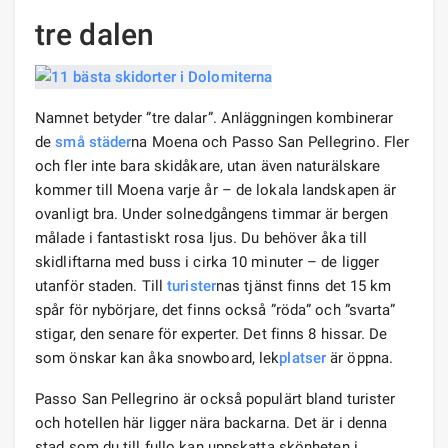
tre dalen
Namnet betyder ”tre dalar”. Anläggningen kombinerar
de
små städer
na Moena och Passo San Pellegrino. Fler
och fler inte bara skidåkare, utan även naturälskare
kommer till Moena varje år – de lokala landskapen är
ovanligt bra. Under solnedgångens timmar är bergen
målade i fantastiskt rosa ljus. Du behöver åka till
skidliftarna med buss i cirka 10 minuter – de ligger
utanför staden. Till
turister
nas tjänst finns det 15 km
spår för nybörjare, det finns också ”röda” och ”svarta”
stigar, den senare för experter. Det finns 8 hissar. De
som önskar kan åka snowboard, lek
platser
är öppna.
Passo San Pellegrino är också populärt bland turister
och hotellen här ligger nära backarna. Det är i denna
stad som du till fullo kan uppskatta skönheten i