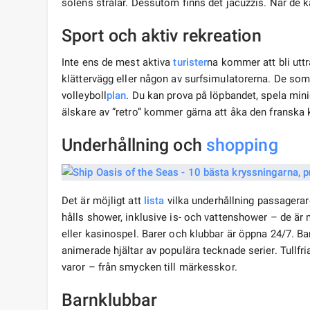
solens strålar. Dessutom finns det jacuzzis. När de 
Sport och aktiv rekreation
Inte ens de mest aktiva
turister
na kommer att bli ut
klättervägg eller någon av surfsimulatorerna. De som f
volleyboll
plan
. Du kan prova på löpbandet, spela minig
älskare av ”retro” kommer gärna att åka den franska 
Underhållning och
shopping
Det är möjligt att
lista
vilka underhållning passagerare 
hålls shower, inklusive is- och vattenshower – de är
eller kasinospel. Barer och klubbar är öppna 24/7. B
animerade hjältar av populära tecknade serier. Tullfri
varor – från smycken till märkesskor.
Barnklubbar