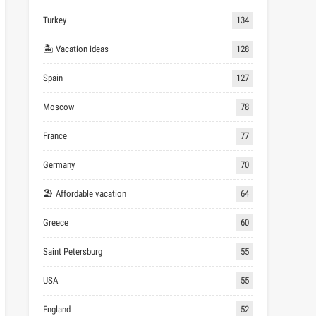
Turkey
134
🏝 Vacation ideas
128
Spain
127
Moscow
78
France
77
Germany
70
🏖 Affordable vacation
64
Greece
60
Saint Petersburg
55
USA
55
England
52