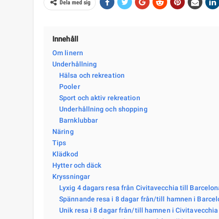
Dela med sig
Innehåll
Om linern
Underhållning
Hälsa och rekreation
Pooler
Sport och aktiv rekreation
Underhållning och shopping
Barnklubbar
Näring
Tips
Klädkod
Hytter och däck
Kryssningar
Lyxig 4 dagars resa från Civitavecchia till Barcelo
Spännande resa i 8 dagar från/till hamnen i Barce
Unik resa i 8 dagar från/till hamnen i Civitavecchi