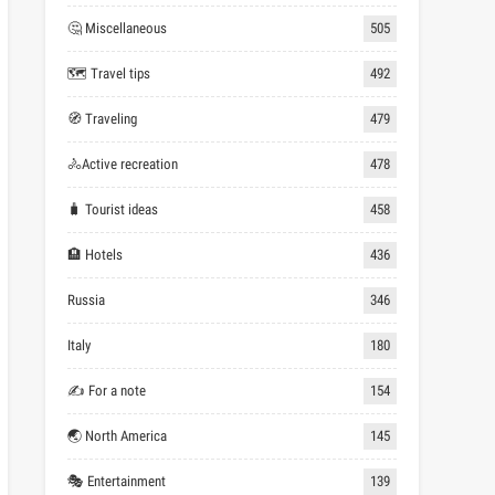
🤔 Miscellaneous
505
🗺 Travel tips
492
🧭 Traveling
479
🚴Active recreation
478
🧳 Tourist ideas
458
🏨 Hotels
436
Russia
346
Italy
180
✍ For a note
154
🌏 North America
145
🎭 Entertainment
139