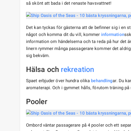
så skönt att bada i det renaste havsvattnet!
Det kan tyckas för gästerna att de befinner sig i en s
något och komma dit du vill, kommer
information
ssk
information om händelserna och ta reda på hur det är 
linern rymmer många passagerare kommer det aldrig a
sig bekväm.
Hälsa och
rekreation
Spaet erbjuder över hundra olika
behandling
ar. Du ka
aromaterapi. Och i gymmet hålls, förutom träning på s
Pooler
Ombord väntar passagerare på 4 pooler och ett separ