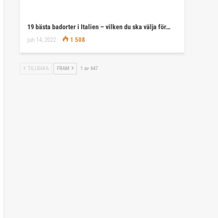
19 bästa badorter i Italien – vilken du ska välja för…
jun 14, 2022
1 508
TILLBAKA
FRAM
1 av 647