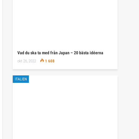
Vad du ska ta med från Japan – 20 bästa idéerna
okt 26, 2022
1 608
ITALIEN