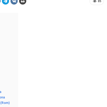
85
na
lona
a (Rom)