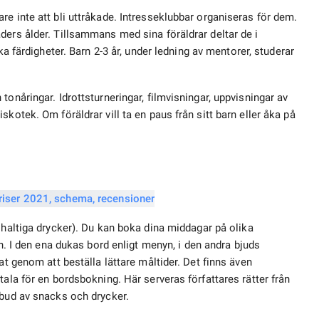
e inte att bli uttråkade. Intresseklubbar organiseras för dem.
ders ålder. Tillsammans med sina föräldrar deltar de i
ika färdigheter. Barn 2-3 år, under ledning av mentorer, studerar
onåringar. Idrottsturneringar, filmvisningar, uppvisningar av
kotek. Om föräldrar vill ta en paus från sitt barn eller åka på
l
haltiga drycker). Du kan boka dina middagar på olika
n. I den ena dukas bord enligt menyn, i den andra bjuds
at genom att beställa lättare måltider. Det finns även
tala för en bordsbokning. Här serveras författares rätter från
tbud av snacks och drycker.