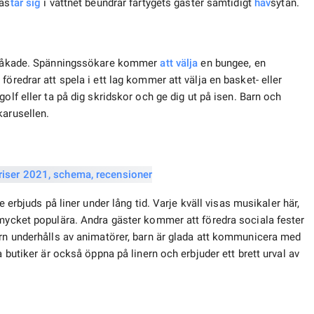
kas
tar sig
i vattnet beundrar fartygets gäster samtidigt
hav
sytan.
tråkade. Spänningssökare kommer
att välja
en bungee, en
öredrar att spela i ett lag kommer att välja en basket- eller
olf eller ta på dig skridskor och ge dig ut på isen. Barn och
karusellen.
erbjuds på liner under lång tid. Varje kväll visas musikaler här,
 mycket populära. Andra gäster kommer att föredra sociala fester
arn underhålls av animatörer, barn är glada att kommunicera med
a butiker är också öppna på linern och erbjuder ett brett urval av