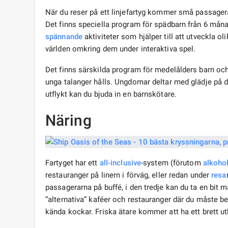
När du reser på ett linjefartyg kommer små passagerar
Det finns speciella program för spädbarn från 6 måna
spännande
aktiviteter som hjälper till att utveckla ol
världen omkring dem under interaktiva spel.
Det finns särskilda program för medelålders barn och t
unga talanger hålls. Ungdomar deltar med glädje på dis
utflykt kan du bjuda in en barnskötare.
Näring
Fartyget har ett
all-inclusive
-system (förutom
alkoho
restauranger på linern i förväg, eller redan under
resa
passagerarna på buffé, i den tredje kan du ta en bit m
”alternativa” kaféer och restauranger där du måste be
kända kockar. Friska ätare kommer att ha ett brett u