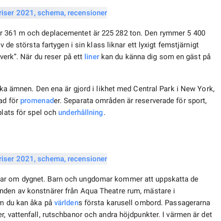
är 361 m och deplacementet är 225 282 ton. Den rymmer 5 400
 de största fartygen i sin klass liknar ett lyxigt femstjärnigt
rverk”. När du reser på ett
liner
kan du känna dig som en gäst på
lika ämnen. Den ena är gjord i likhet med Central Park i New York,
ad för
promenad
er. Separata områden är reserverade för sport,
plats för spel och
underhållning
.
mmar om dygnet. Barn och ungdomar kommer att uppskatta de
nden av konstnärer från Aqua Theatre rum, mästare i
om du kan åka på
världen
s första karusell ombord. Passagerarna
r, vattenfall, rutschbanor och andra höjdpunkter. I värmen är det