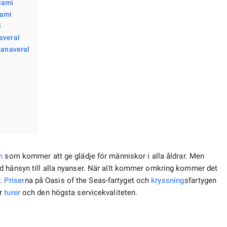
Miami
iami
i
naveral
 Canaveral
n
som kommer att ge glädje för människor i alla åldrar. Men
d hänsyn till alla nyanser. När allt kommer omkring kommer det
r.
Priser
na på Oasis of the Seas-fartyget och
kryssning
sfartygen
ör
turer
och den högsta servicekvaliteten.