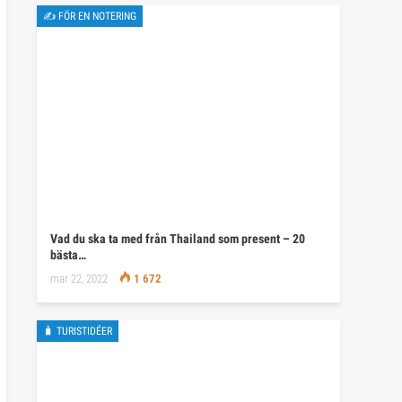
✍ FÖR EN NOTERING
Vad du ska ta med från Thailand som present – 20
bästa…
mar 22, 2022
1 672
🧳 TURISTIDÉER