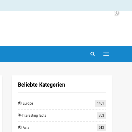
»
Beliebte Kategorien
🌏 Europe
1401
🌟Interesting facts
703
🌏 Asia
512