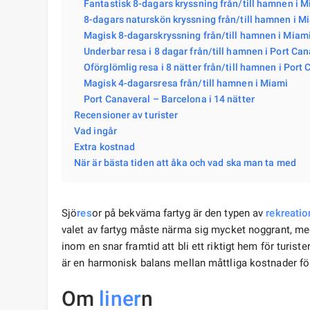
Fantastisk 8-dagars kryssning från/till hamnen i 
8-dagars naturskön kryssning från/till hamnen i M
Magisk 8-dagarskryssning från/till hamnen i Miam
Underbar resa i 8 dagar från/till hamnen i Port Ca
Oförglömlig resa i 8 nätter från/till hamnen i Port
Magisk 4-dagarsresa från/till hamnen i Miami
Port Canaveral – Barcelona i 14 nätter
Recensioner av turister
Vad ingår
Extra kostnad
När är bästa tiden att åka och vad ska man ta med
Sjö
res
or på bekväma fartyg är den typen av
rekreatio
valet av fartyg måste närma sig mycket noggrant, me
inom en snar framtid att bli ett riktigt hem för turiste
är en harmonisk balans mellan måttliga kostnader f
Om
liner
n