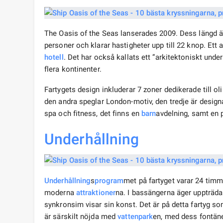
The Oasis of the Seas lanserades 2009. Dess längd 
personer och klarar hastigheter upp till 22 knop. Ett av
hotell
. Det har också kallats ett ”arkitektoniskt unde
flera kontinenter.
Fartygets design inkluderar 7 zoner dedikerade till o
den andra speglar London-motiv, den tredje är design
spa och fitness, det finns en
barn
avdelning, samt en 
Underhållning
Underhållning
s
program
met på fartyget varar 24 ti
moderna
attraktioner
na. I bassängerna äger uppträda
synkronsim visar sin konst. Det är på detta fartyg s
är särskilt nöjda med
vattenpark
en, med dess fontäne