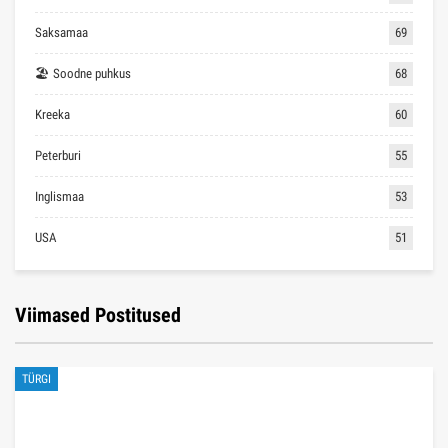
Saksamaa
69
🏖 Soodne puhkus
68
Kreeka
60
Peterburi
55
Inglismaa
53
USA
51
Viimased Postitused
TÜRGI