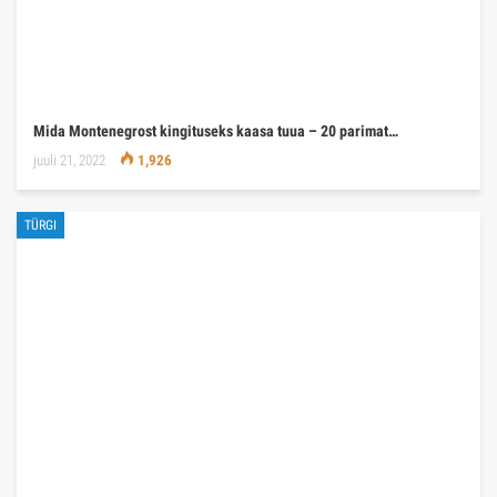
Mida Montenegrost kingituseks kaasa tuua – 20 parimat…
juuli 21, 2022
1,926
TÜRGI