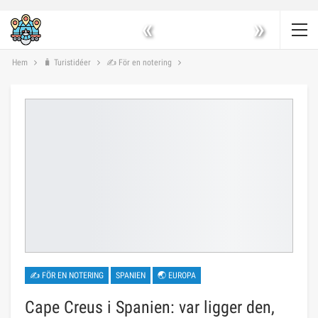
«
»
Hem
🧳 Turistidéer
✍ För en notering
✍ FÖR EN NOTERING
SPANIEN
🌏 EUROPA
Cape Creus i Spanien: var ligger den,