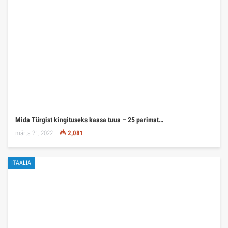
Mida Türgist kingituseks kaasa tuua – 25 parimat…
märts 21, 2022
2,081
ITAALIA