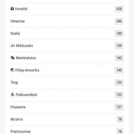
🏨 Hotellid
438
Venemaa
346
Itaalia
180
✍ Märkuseks
159
🎭 Meelelahutus
142
🌏 Põhja-Ameerika
140
Türgi
135
🏝 Puhkuseideed
133
Hispaania
127
Moskva
78
Prantsusmaa
78