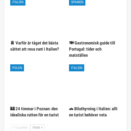
ITALIEN
SPANIEN
🚆 Varför är tåget det bästa
🍽️ Gastronomisk guide till
sättet att resa runt i Italien?
Portugal: tider och
matställen
POLEN
ITALIEN
🏰 24 timmar i Poznan: den
🚗 Biluthyrning i Italien: allt
idealiska rutten för en turist
en turist behöver veta
TILLBAKA
FRAM