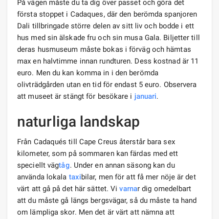
På vägen måste du ta dig över passet och göra det
första stoppet i Cadaques, där den berömda spanjoren
Dali tillbringade större delen av sitt liv och bodde i ett
hus med sin älskade fru och sin musa Gala. Biljetter till
deras husmuseum måste bokas i förväg och hämtas
max en halvtimme innan rundturen. Dess kostnad är 11
euro. Men du kan komma in i den berömda
olivträdgården utan en tid för endast 5 euro. Observera
att museet är stängt för besökare i
januari
.
naturliga landskap
Från Cadaqués till Cape Creus återstår bara sex
kilometer, som på sommaren kan färdas med ett
speciellt väg
tåg
. Under en annan säsong kan du
använda lokala
taxi
bilar, men för att få mer nöje är det
värt att gå på det här sättet. Vi
varna
r dig omedelbart
att du måste gå längs bergsvägar, så du måste ta hand
om lämpliga skor. Men det är värt att nämna att