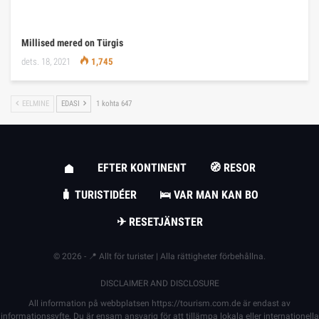
Millised mered on Türgis
dets. 18, 2021
1,745
EELMINE
EDASI
1 kohta 647
EFTER KONTINENT
🧭 RESOR
🧳 TURISTIDÉER
🛌 VAR MAN KAN BO
✈ RESETJÄNSTER
© 2026 - 📍 Allt för turister | Alla rättigheter förbehållna.
DISCLAIMER AND DISCLOSURE
All information på webbplatsen
https://tourism.com.de
är endast av
informationssyfte. Du är ensam ansvarig för att tillämpa lokala eller internationella