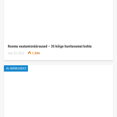
Rooma vaatamisväärsused – 35 kõige huvitavamat kohta
mai 23, 2022
1,986
✍ MÄRKUSEKS