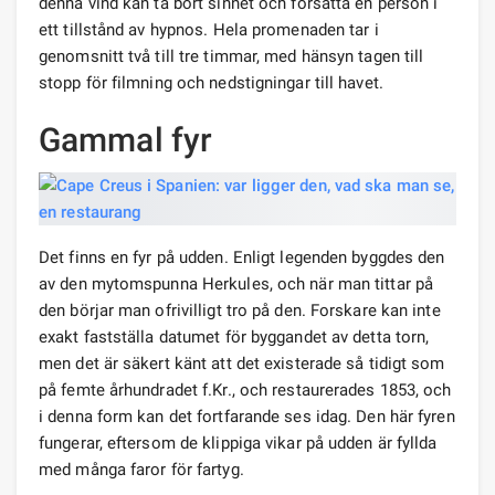
denna vind kan ta bort sinnet och försätta en person i
ett tillstånd av hypnos. Hela promenaden tar i
genomsnitt två till tre timmar, med hänsyn tagen till
stopp för filmning och nedstigningar till havet.
Gammal fyr
Det finns en fyr på udden. Enligt legenden byggdes den
av den mytomspunna Herkules, och när man tittar på
den börjar man ofrivilligt tro på den. Forskare kan inte
exakt fastställa datumet för byggandet av detta torn,
men det är säkert känt att det existerade så tidigt som
på femte århundradet f.Kr., och restaurerades 1853, och
i denna form kan det fortfarande ses idag. Den här fyren
fungerar, eftersom de klippiga vikar på udden är fyllda
med många faror för fartyg.