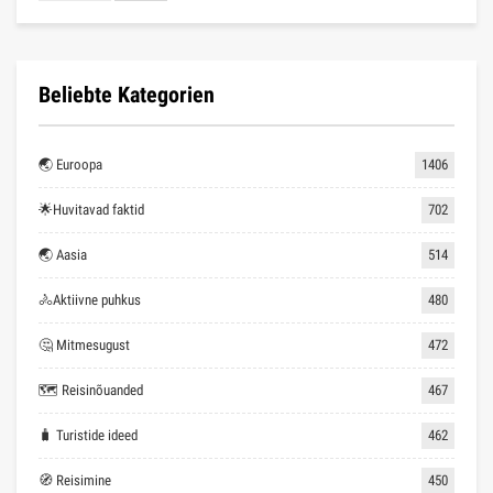
Beliebte Kategorien
🌏 Euroopa
1406
🌟Huvitavad faktid
702
🌏 Aasia
514
🚴Aktiivne puhkus
480
🤔 Mitmesugust
472
🗺 Reisinõuanded
467
🧳 Turistide ideed
462
🧭 Reisimine
450