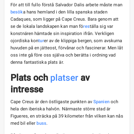
För att till fullo förstå Salvador Dalis arbete måste man
besök
a hans hemland i den lilla spanska staden
Cadaques, som ligger på Cape Creus. Bara genom att
se de lokala landskapen kan man fö
res
tälla sig var
konstnären hämtade sin inspiration ifrån. Verkligen
ojordiska kon
tur
er av de klippiga bergen, som avskurna
huvuden på en jätteost, förvånar och fascinerar. Men låt
oss inte gå före oss själva och berätta i ordning vad
denna fantastiska plats är.
Plats och
platser
av
intresse
Cape Creus är den östligaste punkten av
Spanien
och
hela den iberiska halvön. Närmaste större stad är
Figueres, en sträcka på 39 kilometer från vilken kan nås
med bil eller
buss
.