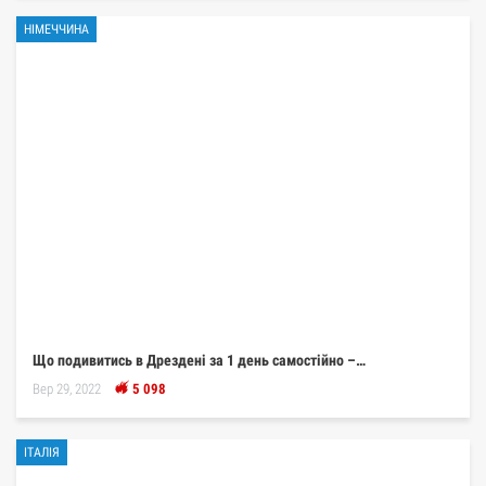
НІМЕЧЧИНА
Що подивитись в Дрездені за 1 день самостійно –…
Вер 29, 2022
5 098
ІТАЛІЯ