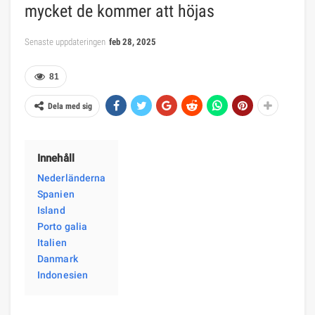
mycket de kommer att höjas
Senaste uppdateringen
feb 28, 2025
81
Dela med sig
Innehåll
Nederländerna
Spanien
Island
Porto galia
Italien
Danmark
Indonesien