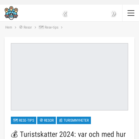
«
»
Hem
🧭 Resor
🗺 Rese-tips
🗺 RESE-TIPS
🧭 RESOR
📰 TURISMNYHETER
💰 Turistskatter 2024: var och med hur