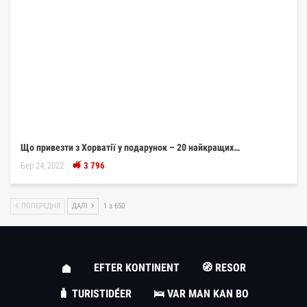
Що привезти з Хорватії у подарунок – 20 найкращих…
Бер 24, 2022
3 796
ПОПЕРЕДНЯ
ДАЛІ
1 з 650
EFTER KONTINENT
🧭 RESOR
🧳 TURISTIDÉER
🛌 VAR MAN KAN BO