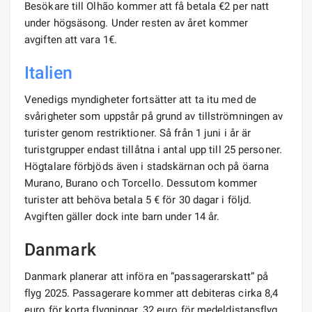
Besökare till Olhão kommer att få betala €2 per natt
under högsäsong. Under resten av året kommer
avgiften att vara 1€.
Italien
Venedigs myndigheter fortsätter att ta itu med de
svårigheter som uppstår på grund av tillströmningen av
turister genom restriktioner. Så från 1 juni i år är
turistgrupper endast tillåtna i antal upp till 25 personer.
Högtalare förbjöds även i stadskärnan och på öarna
Murano, Burano och Torcello. Dessutom kommer
turister att behöva betala 5 € för 30 dagar i följd.
Avgiften gäller dock inte barn under 14 år.
Danmark
Danmark planerar att införa en ”passagerarskatt” på
flyg 2025. Passagerare kommer att debiteras cirka 8,4
euro för korta flygningar, 32 euro för medeldistansflyg