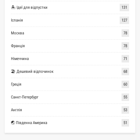
🏝 Ідеї для відпустки
131
Іспанія
127
Москва
78
Франція
78
Німеччина
71
🏖 Дешевий відпочинок
68
Греція
60
Санкт-Петербург
55
Англія
53
🌏 Південна Америка
51