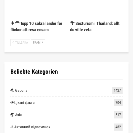
👩‍🦰 Topp 10 säkra länder för
🌴 Sexturism i Thailand: allt
flickor att resa ensam
du ville veta
TILLBAKA
FRAM
Beliebte Kategorien
🌏 Європа
1427
🌟Цікаві факти
704
🌏 Азія
517
🚴Активний відпочинок
482