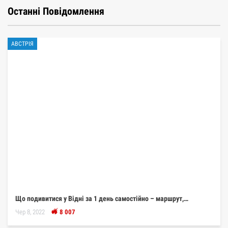
Останні Повідомлення
АВСТРІЯ
Що подивитися у Відні за 1 день самостійно – маршрут,…
Чер 8, 2022
8 007