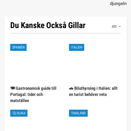
djungeln
Du Kanske Också Gillar
Allt
SPANIEN
ITALIEN
🍽️ Gastronomisk guide till
🚗 Biluthyrning i Italien: allt
Portugal: tider och
en turist behöver veta
matställen
🤔 OLIKA
THAILAND