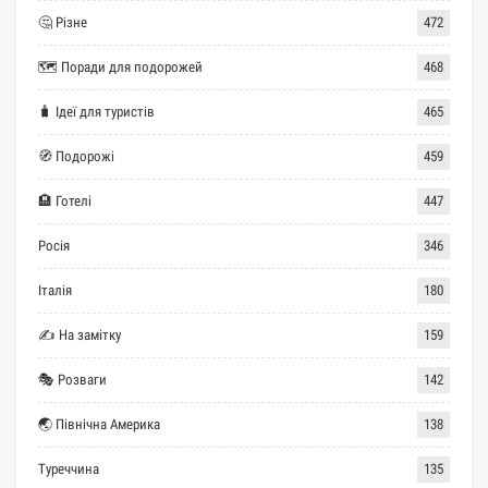
🤔 Різне
472
🗺 Поради для подорожей
468
🧳 Ідеї для туристів
465
🧭 Подорожі
459
🏨 Готелі
447
Росія
346
Італія
180
✍ На замітку
159
🎭 Розваги
142
🌏 Північна Америка
138
Туреччина
135