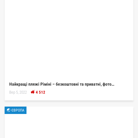
Найкращі пляжі Ріміні – безкоштовні та приватні, фото…
Вер 5, 2022
4 512
🌏 ЄВРОПА