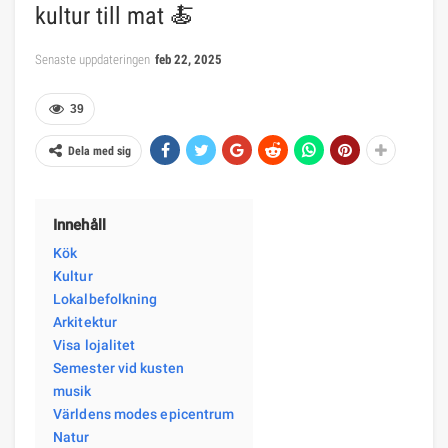
kultur till mat 🍝
Senaste uppdateringen
feb 22, 2025
39
Dela med sig
Innehåll
Kök
Kultur
Lokalbefolkning
Arkitektur
Visa lojalitet
Semester vid kusten
musik
Världens modes epicentrum
Natur