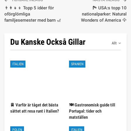
👨‍👩‍👧‍👦 Topp 5 idéer för
🏞️ USA:s topp 10
oförglömliga
nationalparker: Natural
familjesemester med barn 🎢
Wonders of America 🦅
Du Kanske Också Gillar
Allt
ITALIEN
SPANIEN
🚆 Varför är tåget det bästa
🍽️ Gastronomisk guide till
sättet att resa runt i Italien?
Portugal: tider och
matställen
POLEN
ITALIEN