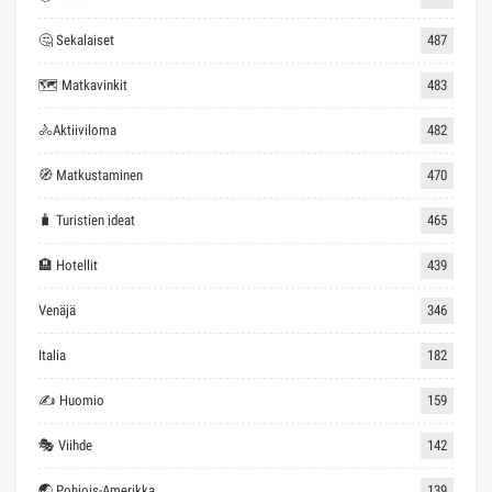
🤔 Sekalaiset
487
🗺 Matkavinkit
483
🚴Aktiiviloma
482
🧭 Matkustaminen
470
🧳 Turistien ideat
465
🏨 Hotellit
439
Venäjä
346
Italia
182
✍ Huomio
159
🎭 Viihde
142
🌏 Pohjois-Amerikka
139