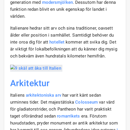
generation med
modersmjölken
. Dessutom har denna
funktion redan blivit en unik egenskap för landet i
världen.
Italienare hedrar sitt arv och sina traditioner, oavsett
ålder eller position i samhället. Samtidigt behöver du
inte oroa dig för att
hotellet
kommer att svika dig. Det
är viktigt för lokalbefolkningen att du känner dig mysig
och bekväm även hundratals kilometer hemifrån.
Arkitektur
Italiens
arkitektoniska arv
har varit känt sedan
urminnes tider. Det majestätiska
Colosseum
var värd
för gladiatorstrider, och Pantheon har varit praktiskt
taget oförändrad sedan
romarrikets
era. Förutom
huvudstaden, pryder monument av antik arkitektur som
har kommit till oss genom århundradena idag gatorna
i