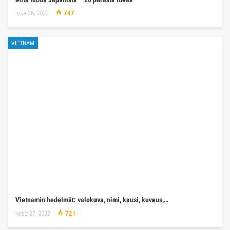
loka 26, 2022
747
VIETNAM
Vietnamin hedelmät: valokuva, nimi, kausi, kuvaus,…
kesä 27, 2022
721