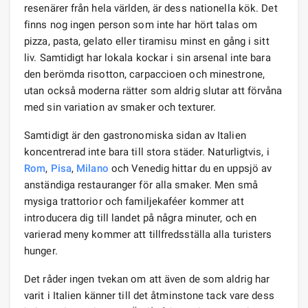
resenärer från hela världen, är dess nationella kök. Det
finns nog ingen person som inte har hört talas om
pizza, pasta, gelato eller tiramisu minst en gång i sitt
liv. Samtidigt har lokala kockar i sin arsenal inte bara
den berömda risotton, carpaccioen och minestrone,
utan också moderna rätter som aldrig slutar att förvåna
med sin variation av smaker och texturer.
Samtidigt är den gastronomiska sidan av Italien
koncentrerad inte bara till stora städer. Naturligtvis, i
Rom
,
Pisa
,
Milano
och Venedig hittar du en uppsjö av
anständiga restauranger för alla smaker. Men små
mysiga trattorior och familjekaféer kommer att
introducera dig till landet på några minuter, och en
varierad meny kommer att tillfredsställa alla turisters
hunger.
Det råder ingen tvekan om att även de som aldrig har
varit i Italien känner till det åtminstone tack vare dess