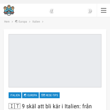
«
»
Hem
🌏 Europa
Italien
ITALIEN
🌏 EUROPA
🗺 RESE-TIPS
🇮🇹 9 skäl att bli kär i Italien: från