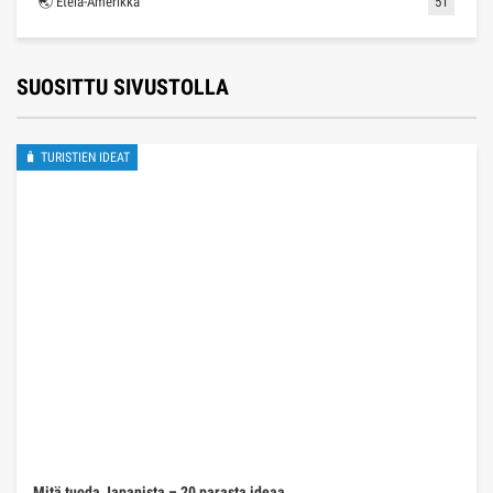
🌏 Etelä-Amerikka
51
SUOSITTU SIVUSTOLLA
🧳 TURISTIEN IDEAT
Mitä tuoda Japanista – 20 parasta ideaa