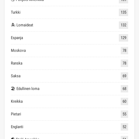
Turkki
135
🏝 Lomaideat
132
Espanja
129
Moskova
78
Ranska
78
Saksa
69
🏖 Edullinen loma
68
Kreikka
60
Pietari
55
Englanti
52