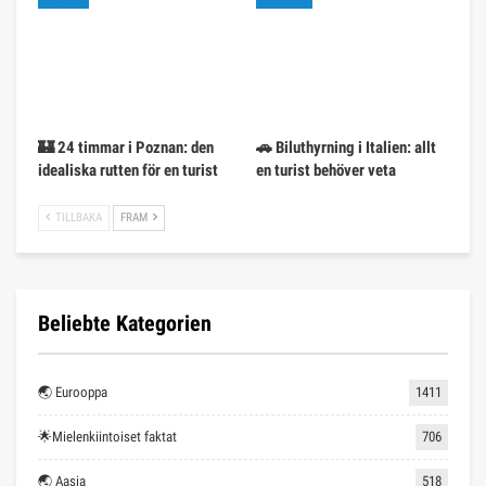
🏰 24 timmar i Poznan: den
🚗 Biluthyrning i Italien: allt
idealiska rutten för en turist
en turist behöver veta
TILLBAKA
FRAM
Beliebte Kategorien
🌏 Eurooppa
1411
🌟Mielenkiintoiset faktat
706
🌏 Aasia
518