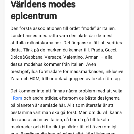
Världens modes
epicentrum
Den första associationen till ordet ”mode” är Italien.
Landet anses med rätta vara den plats där de mest
stilfulla människorna bor. Det är ganska lätt att verifiera
detta. Tänk på de märken du känner till. Prada, Gucci,
Dolce&Gabbana, Versace, Valentino, Armani – alla
dessa modehus kommer från Italien. Även
prestigefyllda företrädare för massmarknaden, inklusive
Zara och H&M, tillhör också gruppen av lokala företag.
Det kommer inte att finnas några problem med att välja
i
Rom
och andra städer, eftersom de bästa designerna
på planeten är samlade här. Allt som återstår är att
bestämma vart man ska gå först. Men om du vill känna
den andra sidan av Italien, då bör du gå till lokala
marknader och hitta riktiga pärlor till ett överkomligt
pris. Begränsa dig inte på något sätt, köp lädervaror,