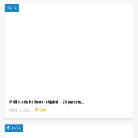
ITALIA
Mitä tuoda Italiasta lahjaksi – 20 parasta…
huhti 12, 2022
694
🌏 AASIA