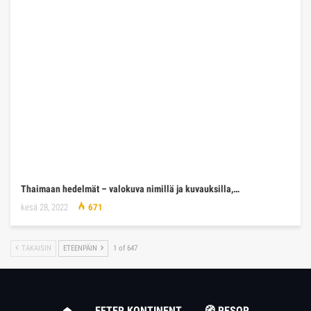
Thaimaan hedelmät – valokuva nimillä ja kuvauksilla,…
kesä 28, 2022
671
TAKAISIN
ETEENPÄIN
1 of 647
EFTER KONTINENT
🧭 RESOR