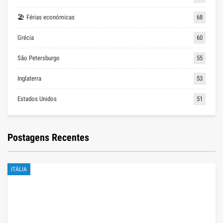
🏖 Férias económicas
68
Grécia
60
São Petersburgo
55
Inglaterra
53
Estados Unidos
51
Postagens Recentes
ITÁLIA