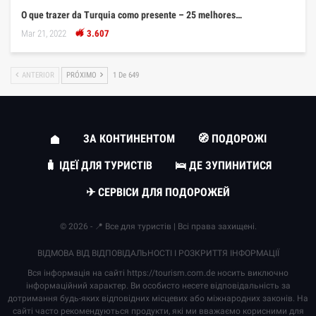
O que trazer da Turquia como presente – 25 melhores…
Mar 21, 2022
3.607
ANTERIOR
PRÓXIMO
1 De 649
ЗА КОНТИНЕНТОМ
🧭 ПОДОРОЖІ
🧳 ІДЕЇ ДЛЯ ТУРИСТІВ
🛌 ДЕ ЗУПИНИТИСЯ
✈ СЕРВІСИ ДЛЯ ПОДОРОЖЕЙ
© 2026 - 📍 Все для туристів | Всі права захищені.
ВІДМОВА ВІД ВІДПОВІДАЛЬНОСТІ І РОЗКРИТТЯ ІНФОРМАЦІЇ
Вся інформація на сайті
https://tourism.com.de
носить виключно
інформаційний характер. Ви особисто несете відповідальність за
дотримання будь-яких відповідних місцевих або міжнародних законів. На
сайті часто рекомендуються продукти, які ми вважаємо корисними для