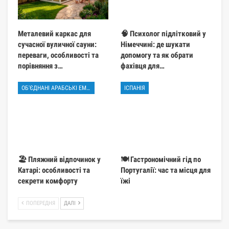
Металевий каркас для
🧠 Психолог підлітковий у
сучасної вуличної сауни:
Німеччині: де шукати
переваги, особливості та
допомогу та як обрати
порівняння з…
фахівця для…
ОБ'ЄДНАНІ АРАБСЬКІ ЕМІРАТИ
ІСПАНІЯ
🏖️ Пляжний відпочинок у
🍽️ Гастрономічний гід по
Катарі: особливості та
Португалії: час та місця для
секрети комфорту
їжі
ПОПЕРЕДНЯ
ДАЛІ