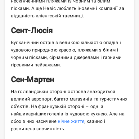
нескінченними пляжами із чорним та білим
пісками. А ще Невіс люблять іноземні компанії за
відданість клієнтській таємниці.
Сент-Люсія
Вулканічний острів з великою кількістю опадів і
чудовою природною красою, пляжами з білим і
чорним пісками, сірчаними джерелами і гарними
гірськими пейзажами.
Сен-Мартен
На голландській стороні острова знаходиться
великий аеропорт, багато магазинів та туристичних
об'єктів. На французькій стороні – одні з
найшикарніших готелів із чудовою кухнею. Але на
обох з них насичене
нічне життя
, казино і
розвинена злочинність.