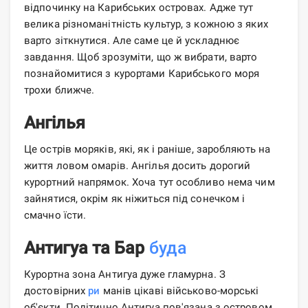
відпочинку на Карибських островах. Адже тут
велика різноманітність культур, з кожною з яких
варто зіткнутися. Але саме це й ускладнює
завдання. Щоб зрозуміти, що ж вибрати, варто
познайомитися з курортами Карибського моря
трохи ближче.
Ангілья
Це острів моряків, які, як і раніше, заробляють на
життя ловом омарів. Ангілья досить дорогий
курортний напрямок. Хоча тут особливо нема чим
зайнятися, окрім як ніжиться під сонечком і
смачно їсти.
Антигуа та Бар
буда
Курортна зона Антигуа дуже гламурна. З
достовірних
ри
манів цікаві військово-морські
об'єкти. Політично Антигуа пов'язана з островом