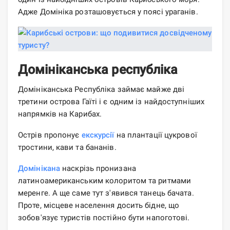
Адже Домініка розташовується у поясі ураганів.
Домініканська республіка
Домініканська Республіка займає майже дві
третини острова Гаїті і є одним із найдоступніших
напрямків на Карибах.
Острів пропонує
екскурсії
на плантації цукрової
тростини, кави та бананів.
Домінікана
наскрізь пронизана
латиноамериканським колоритом та ритмами
меренге. А ще саме тут з'явився танець бачата.
Проте, місцеве населення досить бідне, що
зобов'язує туристів постійно бути напоготові.