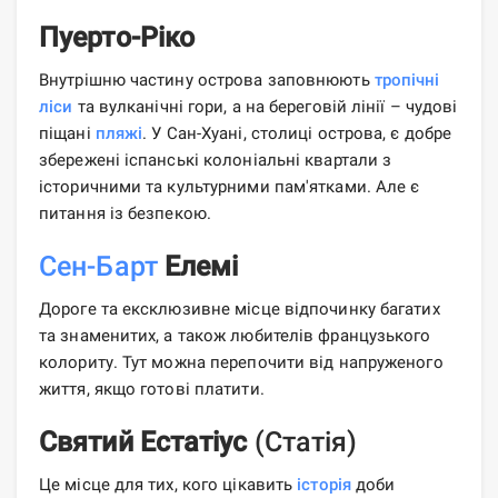
Пуерто-Ріко
Внутрішню частину острова заповнюють
тропічні
ліси
та вулканічні гори, а на береговій лінії – чудові
піщані
пляжі
. У Сан-Хуані, столиці острова, є добре
збережені іспанські колоніальні квартали з
історичними та культурними пам'ятками. Але є
питання із безпекою.
Сен-Барт
Елемі
Дороге та ексклюзивне місце відпочинку багатих
та знаменитих, а також любителів французького
колориту. Тут можна перепочити від напруженого
життя, якщо готові платити.
Святий Естатіус
(Статія)
Це місце для тих, кого цікавить
історія
доби