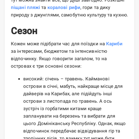
піщані пляжі
та
коралові рифи
, гори та дику
природу з джунглями, самобутню культуру та кухню.
Сезон
Кожен може підібрати час для поїздки на
Кариби
за інтересами, бюджетом та інтенсивністю
відпочинку. Якщо говорити загалом, то на
островах є три основні сезони:
високий: січень – травень. Кайманові
острови в січні, мабуть, найкраще місце для
дайверів на Карибах, але підійдуть інші
острови з листопада по травень. А ось
зустріч із горбатими китами краще
запланувати на березень та вибрати для
цього Домініканську Республіку. Однак, якщо
відпочинок передбачає відвідування гір та
тропічних лісів, то взимку тут може бути