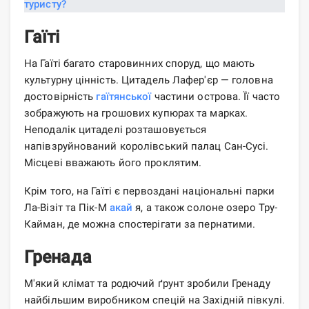
Гаїті
На Гаїті багато старовинних споруд, що мають
культурну цінність. Цитадель Лафер'єр — головна
достовірність
гаїтянської
частини острова. Її часто
зображують на грошових купюрах та марках.
Неподалік цитаделі розташовується
напівзруйнований королівський палац Сан-Сусі.
Місцеві вважають його проклятим.
Крім того, на Гаїті є первоздані національні парки
Ла-Візіт та Пік-М
акай
я, а також солоне озеро Тру-
Кайман, де можна спостерігати за пернатими.
Гренада
М'який клімат та родючий ґрунт зробили Гренаду
найбільшим виробником спецій на Західній півкулі.