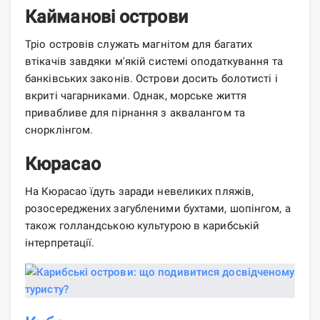
Кайманові острови
Тріо островів служать магнітом для багатих
втікачів завдяки м'якій системі оподаткування та
банківських законів. Острови досить болотисті і
вкриті чагарниками. Однак, морське життя
привабливе для пірнання з аквалангом та
снорклінгом.
Кюрасао
На Кюрасао їдуть заради невеликих пляжів,
розосереджених загубленими бухтами, шопінгом, а
також голландською культурою в карибській
інтерпретації.