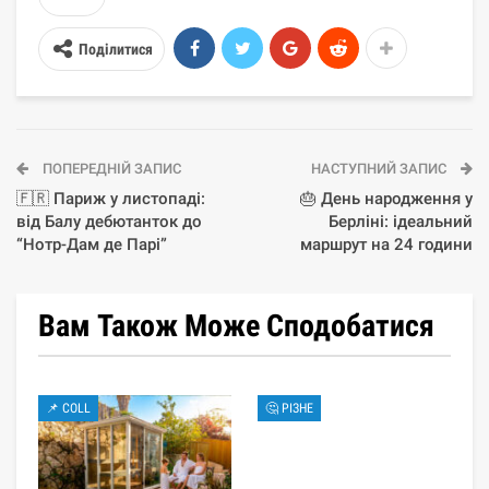
Поділитися
ПОПЕРЕДНІЙ ЗАПИС
НАСТУПНИЙ ЗАПИС
🇫🇷 Париж у листопаді:
🎂 День народження у
від Балу дебютанток до
Берліні: ідеальний
“Нотр-Дам де Парі”
маршрут на 24 години
Вам Також Може Сподобатися
📌 COLL
🤔 РІЗНЕ