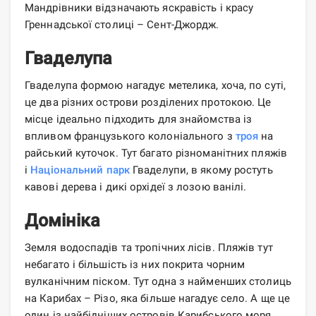
Мандрівники відзначають яскравість і красу
Греннадської столиці – Сент-Джордж.
Гваделупа
Гваделупа формою нагадує метелика, хоча, по суті,
це два різних острови розділених протокою. Це
місце ідеально підходить для знайомства із
впливом французького колоніального з
троя
на
райський куточок. Тут багато різноманітних пляжів
і
Національний парк
Гваделупи, в якому ростуть
кавові дерева і дикі орхідеї з лозою ванілі.
Домініка
Земля водоспадів та тропічних лісів. Пляжів тут
небагато і більшість із них покрита чорним
вулканічним піском. Тут одна з найменших столиць
на Карибах – Різо, яка більше нагадує село. А ще це
один із найбідніших островів Карибського моря.