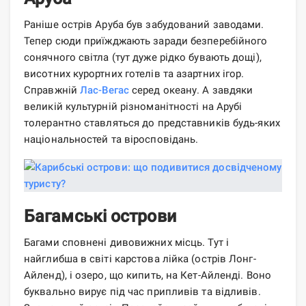
Раніше острів Аруба був забудований заводами.
Тепер сюди приїжджають заради безперебійного
сонячного світла (тут дуже рідко бувають дощі),
висотних курортних готелів та азартних ігор.
Справжній
Лас-Вегас
серед океану. А завдяки
великій культурній різноманітності на Арубі
толерантно ставляться до представників будь-яких
національностей та віросповідань.
Багамські острови
Багами сповнені дивовижних місць. Тут і
найглибша в світі карстова лійка (острів Лонг-
Айленд), і озеро, що кипить, на Кет-Айленді. Воно
буквально вирує під час припливів та відливів.