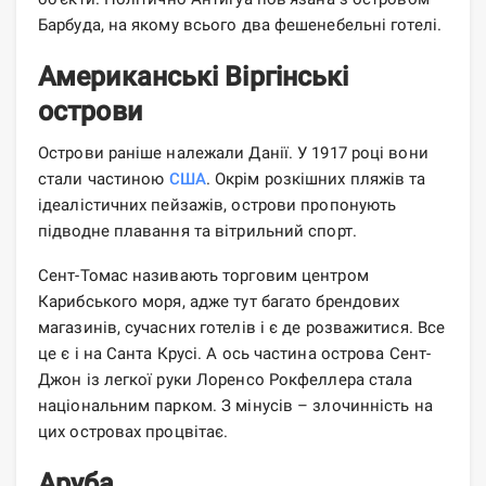
Барбуда, на якому всього два фешенебельні готелі.
Американські Віргінські
острови
Острови раніше належали Данії. У 1917 році вони
стали частиною
США
. Окрім розкішних пляжів та
ідеалістичних пейзажів, острови пропонують
підводне плавання та вітрильний спорт.
Сент-Томас називають торговим центром
Карибського моря, адже тут багато брендових
магазинів, сучасних готелів і є де розважитися. Все
це є і на Санта Крусі. А ось частина острова Сент-
Джон із легкої руки Лоренсо Рокфеллера стала
національним парком. З мінусів – злочинність на
цих островах процвітає.
Аруба