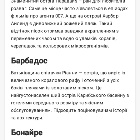
Знаменитий острів Парадайз – рай для любителів
розваг. Саме це місце часто з'являється в епізодах
фільмів про агента 007. А ще на острові Харбор-
Айленд є дивовижний рожевий пляж. Такий
відтінок пісок отримав завдяки вкрапленням з
перемелених часом та водою уламків коралів,
черепашок та кольорових мікроорганізмів.
Барбадос
Батьківщина співачки Ріанни — острів, що виріс із
величезного коралового рифу і оточений з усіх
боків пляжами із золотавим піском. Це
найгустонаселеніший острів Карибського басейну з
готелями середнього розміру та якісним
обслуговуванням. Підходить поціновувачам історії
та архітектури.
Бонайре