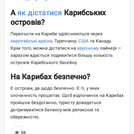
А
як дістатися
Карибських
островів?
Перельоти на Кариби здійснюються через
європейські країни
, Туреччину,
США
та Канаду.
Крім того, можна дістатися на
круїзному
лайнері —
заразом вдасться подивитися більшу кількість
островів Карибського басейну.
На Карибах безпечно?
Є острови, де щодо безпечно. Є ті, у яких
злочинність процвітає. Щоб відпочинок на Карибах
пройшов бездоганно, туристу доведеться
дотримуватися балансу між релаксом та
обережністю.
58