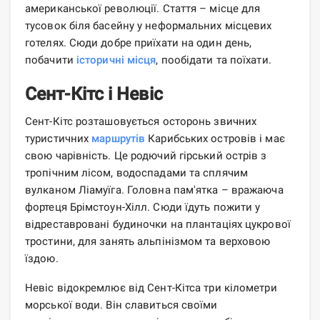
американської революції. Стаття – місце для
тусовок біля басейну у неформальних місцевих
готелях. Сюди добре приїхати на один день,
побачити
історичні місця
, пообідати та поїхати.
Сент-Кітс і Невіс
Сент-Кітс розташовується осторонь звичних
туристичних
маршрутів
Карибських островів і має
свою чарівність. Це родючий гірський острів з
тропічним лісом, водоспадами та сплячим
вулканом Ліамуїга. Головна пам'ятка – вражаюча
фортеця Брімстоун-Хілл. Сюди їдуть пожити у
відреставровані будиночки на плантаціях цукрової
тростини, для занять альпінізмом та верховою
їздою.
Невіс відокремлює від Сент-Кітса три кілометри
морської води. Він славиться своїми