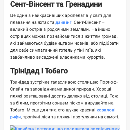
Сент-Вінсент та Гренадини
Це один з найкрасивіших архіпелагів у світі для
плавання на яхтах та
дайвінг
. Сент-Вінсент –
великий острів з родючими землями. На інших
острівцях можна познайомитися з життям громад,
які займаються будівництвом човнів, або підібрати
для себе симпатичний готель у тіні гаїв, які
завбачливо висаджені власниками курортів.
Трінідад і Тобаго
Тринідад зустрічає галасливою столицею Порт-оф-
Спейн та заповідниками дикої природи. Хороші
пляжі розташовані досить далеко від столиці. Тож
за білим, прогрітим сонцем піском вирушайте на
Тобаго. Місце для тих, хто шукає красиві
коралові
рифи
, тропічні ліси та пляжні прогулянки на самоті.