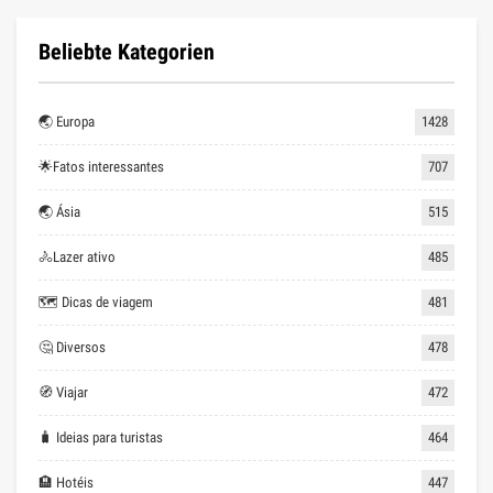
Beliebte Kategorien
🌏 Europa
1428
🌟Fatos interessantes
707
🌏 Ásia
515
🚴Lazer ativo
485
🗺 Dicas de viagem
481
🤔 Diversos
478
🧭 Viajar
472
🧳 Ideias para turistas
464
🏨 Hotéis
447