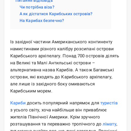
Питання відповідь
Чи потрібна віза?
А як дістатися Карибських островів?
На Карибах безпечно?
Із західної частини Американського континенту
намистинами різного калібру розсипані острови
Карибського архіпелагу. Понад 700 островів ділять
на Великі та Малі Антильські острови –
альтернативна назва Карибів. А також Багамські
острови, які входять до Карибського архіпелагу,
але лише із західного боку омиваються
Карибським морем.
Кариби
досить популярний напрямок для
туристів
з усього світу, хоча найбільше він приваблює
жителів Північної Америки. Крім зручного
розташування та переважно тропічного до
лімату
,
тут можна знайти все, що душі завгодно. Розкішні