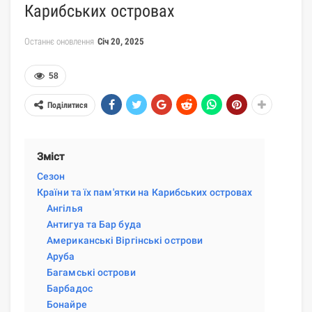
Карибських островах
Останнє оновлення
Січ 20, 2025
58
Поділитися
Зміст
Сезон
Країни та їх пам'ятки на Карибських островах
Ангілья
Антигуа та Бар буда
Американські Віргінські острови
Аруба
Багамські острови
Барбадос
Бонайре