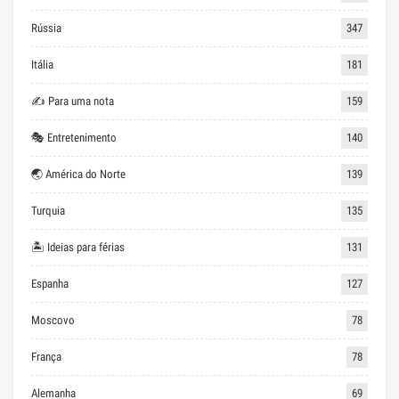
Rússia
347
Itália
181
✍ Para uma nota
159
🎭 Entretenimento
140
🌏 América do Norte
139
Turquia
135
🏝 Ideias para férias
131
Espanha
127
Moscovo
78
França
78
Alemanha
69