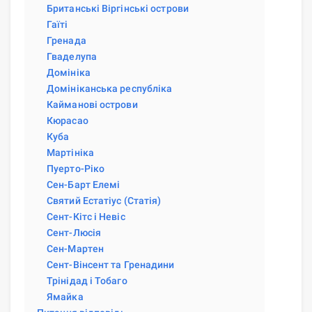
Британські Віргінські острови
Гаїті
Гренада
Гваделупа
Домініка
Домініканська республіка
Кайманові острови
Кюрасао
Куба
Мартініка
Пуерто-Ріко
Сен-Барт Елемі
Святий Естатіус (Статія)
Сент-Кітс і Невіс
Сент-Люсія
Сен-Мартен
Сент-Вінсент та Гренадини
Трінідад і Тобаго
Ямайка