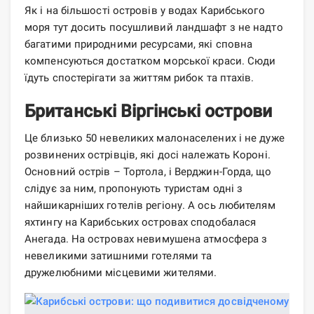
Як і на більшості островів у водах Карибського
моря тут досить посушливий ландшафт з не надто
багатими природними ресурсами, які сповна
компенсуються достатком морської краси. Сюди
їдуть спостерігати за життям рибок та птахів.
Британські Віргінські острови
Це близько 50 невеликих малонаселених і не дуже
розвинених острівців, які досі належать Короні.
Основний острів – Тортола, і Верджин-Горда, що
слідує за ним, пропонують туристам одні з
найшикарніших готелів регіону. А ось любителям
яхтингу на Карибських островах сподобалася
Анегада. На островах невимушена атмосфера з
невеликими затишними готелями та
дружелюбними місцевими жителями.