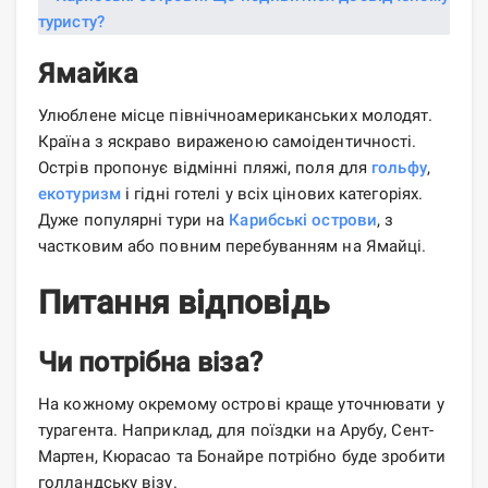
Ямайка
Улюблене місце північноамериканських молодят.
Країна з яскраво вираженою самоідентичності.
Острів пропонує відмінні пляжі, поля для
гольфу
,
екотуризм
і гідні готелі у всіх цінових категоріях.
Дуже популярні тури на
Карибські острови
, з
частковим або повним перебуванням на Ямайці.
Питання відповідь
Чи потрібна віза?
На кожному окремому острові краще уточнювати у
турагента. Наприклад, для поїздки на Арубу, Сент-
Мартен, Кюрасао та Бонайре потрібно буде зробити
голландську візу.