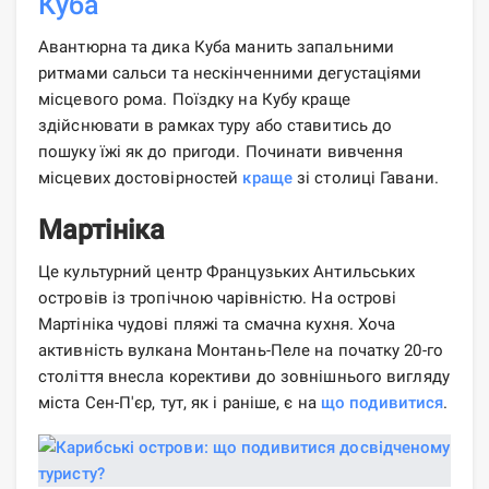
Куба
Авантюрна та дика Куба манить запальними
ритмами сальси та нескінченними дегустаціями
місцевого рома. Поїздку на Кубу краще
здійснювати в рамках туру або ставитись до
пошуку їжі як до пригоди. Починати вивчення
місцевих достовірностей
краще
зі столиці Гавани.
Мартініка
Це культурний центр Французьких Антильських
островів із тропічною чарівністю. На острові
Мартініка чудові пляжі та смачна кухня. Хоча
активність вулкана Монтань-Пеле на початку 20-го
століття внесла корективи до зовнішнього вигляду
міста Сен-П'єр, тут, як і раніше, є на
що подивитися
.