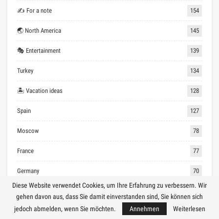
✍ For a note
154
🌏 North America
145
🎭 Entertainment
139
Turkey
134
🏝 Vacation ideas
128
Spain
127
Moscow
78
France
77
Germany
70
Diese Website verwendet Cookies, um Ihre Erfahrung zu verbessern. Wir
🏖 Affordable vacation
64
gehen davon aus, dass Sie damit einverstanden sind, Sie können sich
jedoch abmelden, wenn Sie möchten.
Annehmen
Weiterlesen
Greece
60