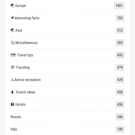
🌏 Europe
1401
🌟Interesting facts
703
🌏 Asia
512
🤔 Miscellaneous
505
🗺 Travel tips
492
🧭 Traveling
479
🚴Active recreation
478
🧳 Tourist ideas
458
🏨 Hotels
436
Russia
346
Italy
180