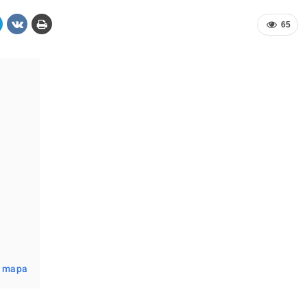
65
l mapa