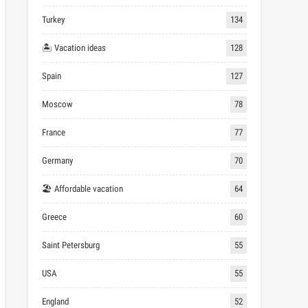
Turkey
134
🏝 Vacation ideas
128
Spain
127
Moscow
78
France
77
Germany
70
🏖 Affordable vacation
64
Greece
60
Saint Petersburg
55
USA
55
England
52