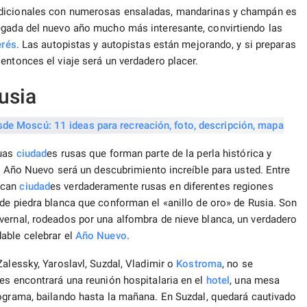
adicionales con numerosas ensaladas, mandarinas y champán es
egada del nuevo año mucho más interesante, convirtiendo las
erés
. Las autopistas y autopistas están mejorando, y si preparas
entonces el viaje será un verdadero placer.
usia
guas
ciudad
es rusas que forman parte de la perla histórica y
de Año Nuevo será un descubrimiento increíble para usted. Entre
ican
ciudad
es verdaderamente rusas en diferentes regiones
de piedra blanca que conforman el «anillo de oro» de Rusia. Son
vernal, rodeados por una alfombra de nieve blanca, un verdadero
able celebrar el
Año Nuevo
.
Zalessky, Yaroslavl, Suzdal, Vladimir o
Kostroma
, no se
es encontrará una reunión hospitalaria en el
hotel
, una mesa
rograma, bailando hasta la mañana. En Suzdal, quedará cautivado