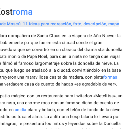
Kost
roma
ora compañera de Santa Claus en la víspera de Año Nuevo: la
robablemente porque fue en esta ciudad donde el gran
ovedora que se convirtió en un clásico del drama «La doncella
patrimonio de Papá Noel, para que la nieta no tenga que viajar
e filmó el famoso largometraje sobre la doncella de nieve. La
a, que luego se trasladó a la ciudad, convirtiéndolo en la base
truyeron una maravillosa casita de madera, con plata
formas
a verdadera casa de cuento de hadas «es agradable de ver».
patio mágico con un restaurante para invitados «Metelitsa», un
ara rusa, una enorme roca con un famoso dicho de cuento de
 todo en
un día
claro y helado, con el telón de fondo de la nieve
dificios toca el alma. La anfitriona hospitalaria lo llevará por
 milagros, le presentará los mitos y leyendas sobre la Doncella