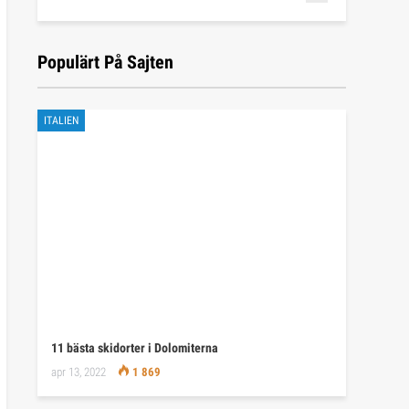
Populärt På Sajten
ITALIEN
11 bästa skidorter i Dolomiterna
apr 13, 2022
1 869