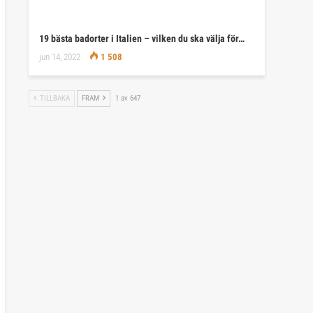
19 bästa badorter i Italien – vilken du ska välja för…
jun 14, 2022
1 508
TILLBAKA
FRAM
1 av 647