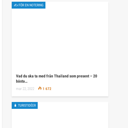
✍ FÖR EN NOTERING
Vad du ska ta med från Thailand som present – 20
bästa…
mar 22, 2022
1 672
🧳 TURISTIDÉER