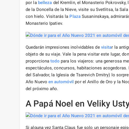
por la
belleza
del Kremlin, el Monasterio Pokrovsky, 
de la Doncella de la Nieve, visite su Svetlitsa, la Sal
con hielo. Visitarás la
Plaza
Susaninskaya, admirarás 
Monasterio Ipatiev.
Quedarán impresiones inolvidables de
visita
r la anti
objeto de su viaje. Vale la pena visitar este lugar, 
proporciona
todo
para los viajeros: una generosa me
espectáculos, concursos, habitaciones acogedoras.
del Salvador, la Iglesia de Tsarevich Dmitry) lo sorpr
Año Nuevo
en automóvil
por el Anillo de Oro y la N
del próximo año.
A Papá Noel en Veliky Ust
Si alguna vez Santa Claus fue solo un personaje epi