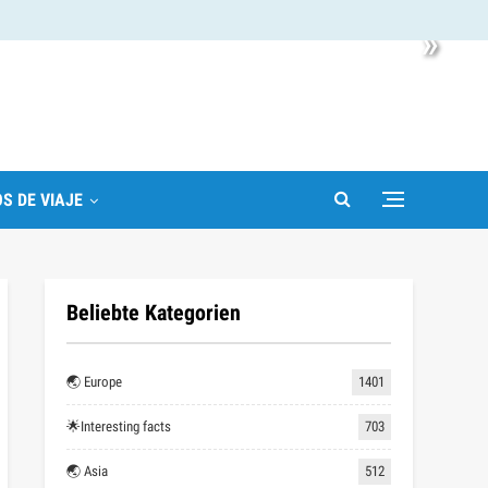
»
S DE VIAJE
Beliebte Kategorien
🌏 Europe
1401
🌟Interesting facts
703
🌏 Asia
512