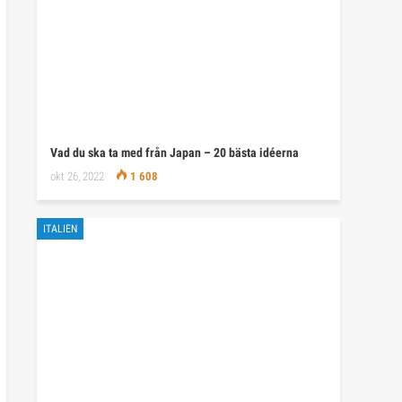
Vad du ska ta med från Japan – 20 bästa idéerna
okt 26, 2022
1 608
ITALIEN