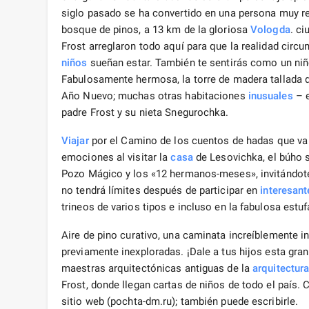
siglo pasado se ha convertido en una persona muy rea
bosque de pinos, a 13 km de la gloriosa
Vologda
. c
Frost arreglaron todo aquí para que la realidad circu
niños
sueñan estar. También te sentirás como un niñ
Fabulosamente hermosa, la torre de madera tallada d
Año Nuevo; muchas otras habitaciones
inusuales
– e
padre Frost y su nieta Snegurochka.
Viajar
por el Camino de los cuentos de hadas que va 
emociones al visitar la
casa
de Lesovichka, el búho s
Pozo Mágico y los «12 hermanos-meses», invitándote 
no tendrá límites después de participar en
interesant
trineos de varios tipos e incluso en la fabulosa estu
Aire de pino curativo, una caminata increíblemente i
previamente inexploradas. ¡Dale a tus hijos esta gr
maestras arquitectónicas antiguas de la
arquitectur
Frost, donde llegan cartas de niños de todo el país.
sitio web (pochta-dm.ru); también puede escribirle.