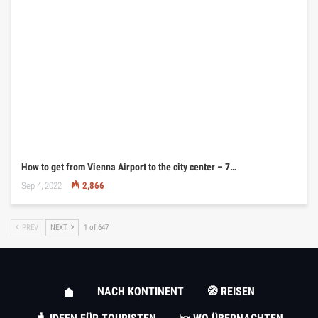
How to get from Vienna Airport to the city center – 7…
Sep 4, 2022
2,866
PREV
NEXT
1 of 647
NACH KONTINENT
🧭 REISEN