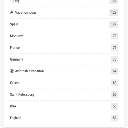
Turkey
134
🏝 Vacation ideas
128
Spain
127
Moscow
78
France
77
Germany
70
🏖 Affordable vacation
64
Greece
60
Saint Petersburg
55
USA
55
England
52