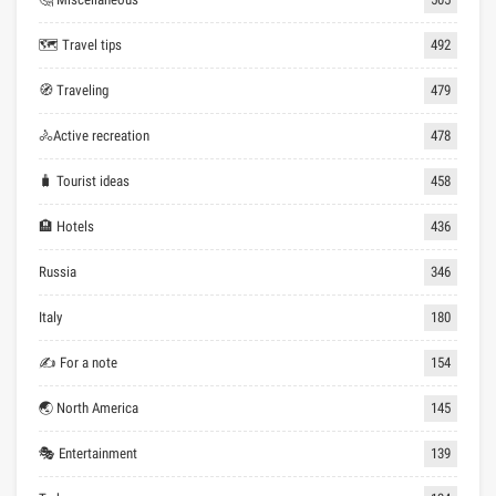
🗺 Travel tips
492
🧭 Traveling
479
🚴Active recreation
478
🧳 Tourist ideas
458
🏨 Hotels
436
Russia
346
Italy
180
✍ For a note
154
🌏 North America
145
🎭 Entertainment
139