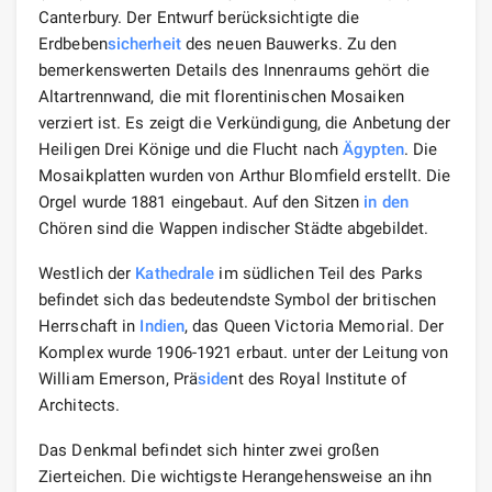
Canterbury. Der Entwurf berücksichtigte die
Erdbeben
sicherheit
des neuen Bauwerks. Zu den
bemerkenswerten Details des Innenraums gehört die
Altartrennwand, die mit florentinischen Mosaiken
verziert ist. Es zeigt die Verkündigung, die Anbetung der
Heiligen Drei Könige und die Flucht nach
Ägypten
. Die
Mosaikplatten wurden von Arthur Blomfield erstellt. Die
Orgel wurde 1881 eingebaut. Auf den Sitzen
in den
Chören sind die Wappen indischer Städte abgebildet.
Westlich der
Kathedrale
im südlichen Teil des Parks
befindet sich das bedeutendste Symbol der britischen
Herrschaft in
Indien
, das Queen Victoria Memorial. Der
Komplex wurde 1906-1921 erbaut. unter der Leitung von
William Emerson, Prä
side
nt des Royal Institute of
Architects.
Das Denkmal befindet sich hinter zwei großen
Zierteichen. Die wichtigste Herangehensweise an ihn