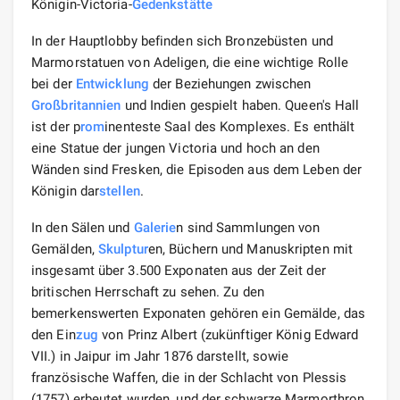
Königin-Victoria-
Gedenkstätte
In der Hauptlobby befinden sich Bronzebüsten und
Marmorstatuen von Adeligen, die eine wichtige Rolle
bei der
Entwicklung
der Beziehungen zwischen
Großbritannien
und Indien gespielt haben. Queen's Hall
ist der p
rom
inenteste Saal des Komplexes. Es enthält
eine Statue der jungen Victoria und hoch an den
Wänden sind Fresken, die Episoden aus dem Leben der
Königin dar
stellen
.
In den Sälen und
Galerie
n sind Sammlungen von
Gemälden,
Skulptur
en, Büchern und Manuskripten mit
insgesamt über 3.500 Exponaten aus der Zeit der
britischen Herrschaft zu sehen. Zu den
bemerkenswerten Exponaten gehören ein Gemälde, das
den Ein
zug
von Prinz Albert (zukünftiger König Edward
VII.) in Jaipur im Jahr 1876 darstellt, sowie
französische Waffen, die in der Schlacht von Plessis
(1757) erbeutet wurden, und der schwarze Marmorthron