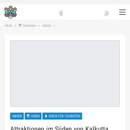
«
»
Heim
🌏 Ozeanien
Indien
INDIEN
🌏 ASIEN
🧳 IDEEN FÜR TOURISTEN
Attraktionen im Süden von Kalkutta.