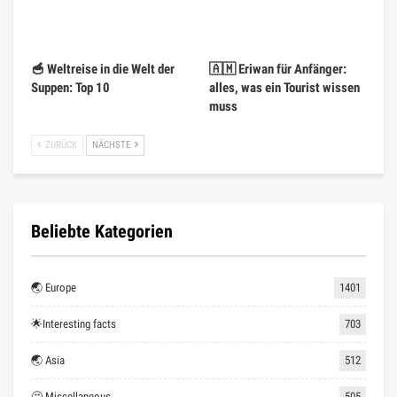
🥣 Weltreise in die Welt der
🇦🇲 Eriwan für Anfänger:
Suppen: Top 10
alles, was ein Tourist wissen
muss
ZURÜCK
NÄCHSTE
Beliebte Kategorien
🌏 Europe
1401
🌟Interesting facts
703
🌏 Asia
512
🤔 Miscellaneous
505